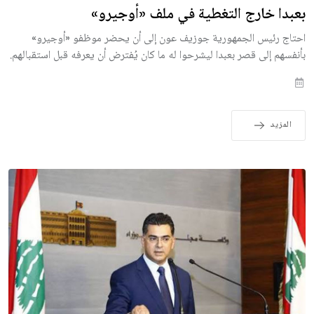
بعبدا خارج التغطية في ملف «أوجيرو»
احتاج رئيس الجمهورية جوزيف عون إلى أن يحضر موظفو «أوجيرو»
بأنفسهم إلى قصر بعبدا ليشرحوا له ما كان يُفترض أن يعرفه قبل استقبالهم.
المزيد