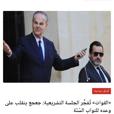
أوراق سياسية
«القوات» تُفجِّر الجلسة التشريعية: جعجع ينقلب على
وعده للنواب السُنّة