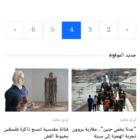
»
6
5
4
3
2
«
جديد الموقع
أوراق ثقافية
أوراق ثقافية
"عدنا بخفي حنين".. مغاربة يروون
فنانة مقدسية تنسج ذاكرة فلسطين
تجربة الهجرة إلى سبتة
بخيوط القش