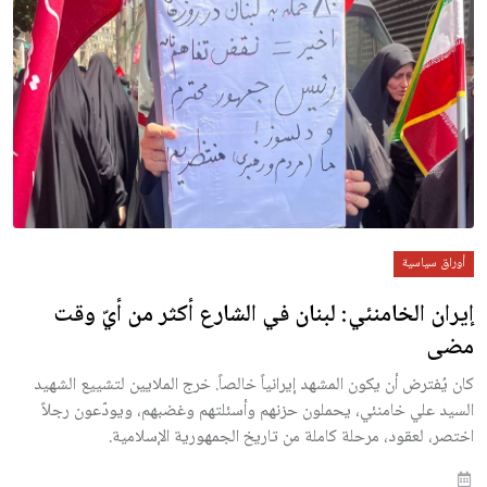
أوراق سياسية
إيران الخامنئي: لبنان في الشارع أكثر من أيّ وقت
مضى
كان يُفترض أن يكون المشهد إيرانياً خالصاً. خرج الملايين لتشييع الشهيد
السيد علي خامنئي، يحملون حزنهم وأسئلتهم وغضبهم، ويودّعون رجلاً
اختصر، لعقود، مرحلة كاملة من تاريخ الجمهورية الإسلامية.