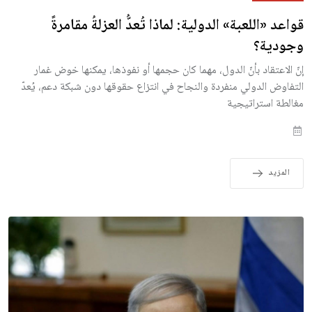
قواعد «اللعبة» الدولية: لماذا تُعدُّ العزلةُ مقامرةً
وجودية؟
إنّ الاعتقاد بأنّ الدول، مهما كان حجمها أو نفوذها، يمكنها خوض غمار
التفاوض الدولي منفردة والنجاح في انتزاع حقوقها دون شبكة دعم، يُعدّ
مغالطة استراتيجية
المزيد