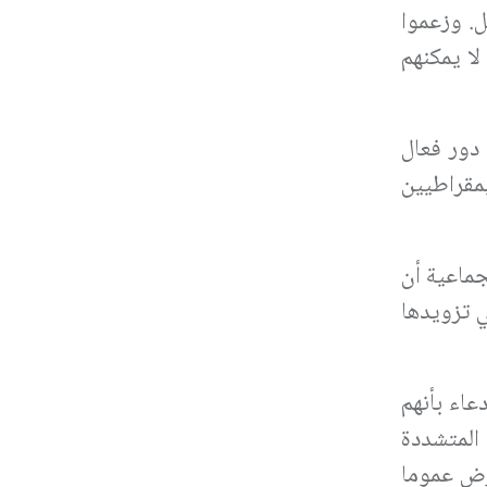
ل. وزعموا
لا يمكنهم
 دور فعال
مقراطيين
جماعية أن
ي تزويدها
عاء بأنهم
المتشددة
رض عموما