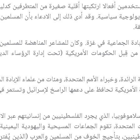
تخدمين أفعالا ارتكبتها أقلية صغيرة من المتطرفين كدلي
ديولوجية سياسية. وقد أدى ذلك إلى الادعاء بأن المسلمين 
ة.
إبادة الجماعية في غزة. وكان للمشاعر المناهضة للمسلمين
من قِبل الحكومات الأمريكية (تحت إدارة الرؤساء الدي
لرائدة، وخبراء الأمم المتحدة، ومئات من علماء الإبادة ال
 الأمريكية تحافظ على دعمها الراسخ لإسرائيل وتستمر ف
موفوبيا، الذي يجرد الفلسطينيين من إنسانيتهم عبر الاد
المتحدة، تقوم الجماعات المسيحية واليهودية اليمينية 
طينيين، بتأجيج الخوف من المسلمين والعرب (الذين يُفت