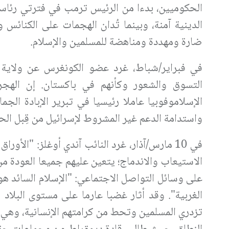
الحكوميين، بدءا من الرئيس ترمب في فترتي رئاست
الدينية آمنة، وبينما تُدان الهجمات على الكنائس
ضارة ومهددة ومناهضة للمسلمين والإسلام.
في فبراير/شباط، غرد عضو الكونغرس عن ولاية ت
التسوق والشعور وكأنهم في باكستان. إن الهجرة
الإسلاموفوبيا عاملا رئيسيا في تبرير الإبادة الج
واستدامة الدعم غير المشروط لإسرائيل من قِبل الح
في 10 مارس/آذار، غرد النائب آندي أوغلز: "ال
الاستيعاب والاندماج؛ يتعين عليهم جميعا العودة 
على وسائل التواصل الاجتماعي: "الإسلام السائد ه
تزدري المسلمين وتحط من كرامتهم الإنسانية، وهي م