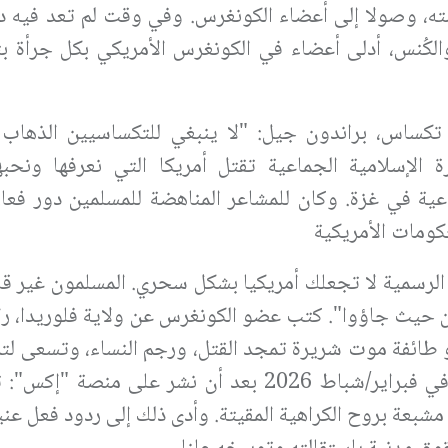
ه، وصولا إلى أعضاء الكونغرس. وفي وقت لم تعد فيه دور
 والكُنس، أدلى أعضاء في الكونغرس الأمريكي بكل جرأة 
كساس، براندون جيل: "لا ينبغي للتكساسيين الذهاب 
 الإسلامية الجماعية تقتل أمريكا التي نعرفها ونحبه
ماعية في غزة. وكان للمشاعر المناهضة للمسلمين دور فعا
كومات الأمريكية
أوراق الرسمية لا تجعلك أمريكيا بشكل سحري. المسلمون غير ق
من حيث جاؤوا". كتب عضو الكونغرس عن ولاية فلوريدا، را
و طائفة موت شريرة تمجد القتل، ورجم النساء، وتسعى لتد
الغربية". وقد أثار غضبا عارما على مستوى البلاد في فبراير/شباط 2026 بعد أن نشر 
شبعة بروح الكراهية المقيتة. وأدى ذلك إلى ردود فعل عن