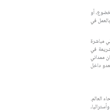
لخضوع، أو
بالعمل في
لي مباشرة
شريعة في
ن ممداني
لعدو داخل
ء العالم.
ستراليا،