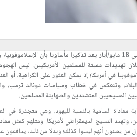
إن الهجوم الذي استهدف مسجدا في سان دييغو في 18 مايو/أيار يعد تذكيرا مأساويا بأن الإسلام
كلان تهديدات مميتة للمسلمين الأمريكيين. ليس الهجو
وبيا في أمريكا؛ إذ يمكن العثور على الكراهية، أو الع
 البلاد، وتنعكس في خطاب وسياسات دونالد ترمب، وا
يين المسيحيين المتشددين والصهاينة المسلحين.
بة معاداة السامية بالنسبة لليهود. وهي متجذرة في الع
ين، وتهدد النسيج الديمقراطي لأمريكا. ومثلهم كمثل معاد
 من يعلنون أنهم ليسوا كذلك؛ وبدلا من ذلك، يدافعون ع