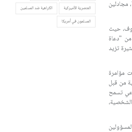
، مجادلين
العنصرية الأميركية
الكراهية ضد المسلمين
المسلمون في أمريكا
خوف، حيث
من "دعاة
ثيرة تزيد
ت مؤامرة
ة من قبل
اعي تسمح
الشخصية،
لمسؤولين