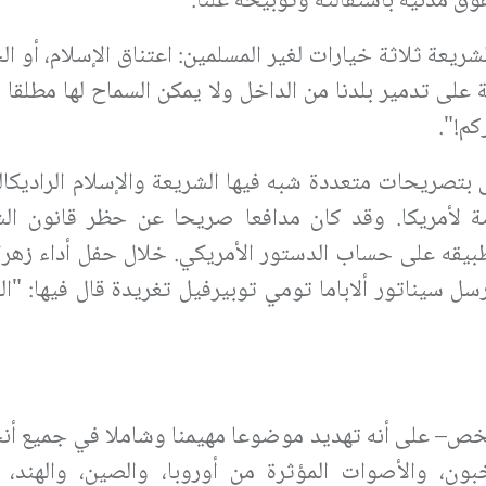
 مدنية باستقالته وتوبيخه علنا.
يعة ثلاثة خيارات لغير المسلمين: اعتناق الإسلام، أو ا
 على تدمير بلدنا من الداخل ولا يمكن السماح لها مطلقا 
كم!".
لى بتصريحات متعددة شبه فيها الشريعة والإسلام الراديكا
ة لأمريكا. وقد كان مدافعا صريحا عن حظر قانون ال
طبيقه على حساب الدستور الأمريكي. خلال حفل أداء زهرا
سل سيناتور ألاباما تومي توبيرفيل تغريدة قال فيها: "ا
خص– على أنه تهديد موضوعا مهيمنا وشاملا في جميع أنحا
ون، والأصوات المؤثرة من أوروبا، والصين، والهند، وأ