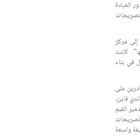
 العبادة
بتصريحات
إلى مركز
ا". كانت
ل في بناء
ادرين على
ندي فاين،
مير القيم
على منصة "إكس": تصريحات
يفة واسعة