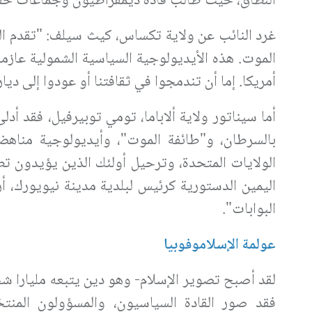
النطاق، حيث طالب قادة ديمقراطيون وجماعات حقوق
غرد النائب عن ولاية تكساس، كيث سيلف: "تقدم الشر
الموت. هذه الأيديولوجية السياسية الشمولية عازمة
أمريكا. إما أن تندمجوا في ثقافتنا أو عودوا إلى ديار
أما سيناتور ولاية ألاباما، تومي توبيرفيل، فقد أد
بالسرطان، و"طائفة الموت"، وأيديولوجية مناهض
الولايات المتحدة، وترحيل أولئك الذين يؤيدون ت
اليمين الدستورية كرئيس لبلدية مدينة نيويورك، أر
البوابات".
عولمة الإسلاموفوبيا
لقد أصبح تصوير الإسلام- وهو دين يتبعه مليارا ش
فقد صور القادة السياسيون، والمسؤولون المنتخب