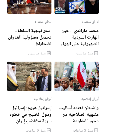
اوراق مختارة
اوراق مختارة
محمد ماراندي... حين
استراتيجية السلطة..
انهارت السردية
تحميل مسؤولية العدوان
الصهيونية على الهواء
لضحاياه!
منذ ساعتين
منذ ساعتين
أوراق إعلامية
أوراق إعلامية
واشنطن تعتمد أساليب
إسرائيل هيوم: إسرائيل
منتهية الصلاحية مع
ودول الخليج في خطوة
محور المقاومة
سرية ستُغضب إيران
منذ 3 ساعات
منذ 6 ساعات