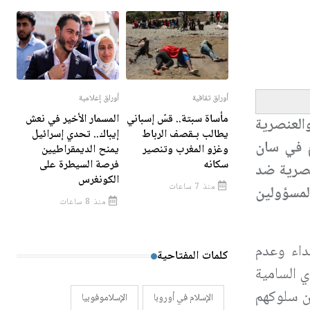
أوراق ثقافية
أوراق إعلامية
مأساة سبتة.. قسّ إسباني
المسمار الأخير في نعش
وفوبيا، والعنصرية
يطالب بـقصف الرباط
إيباك.. تحدي إسرائيل
م في سان
وغزو المغرب وتنصير
يمنح الديمقراطيين
سكانه
فرصة السيطرة على
نصرية ضد
الكونغرس
منذ 7 ساعات
لمسؤولين
منذ 8 ساعات
داء وعدم
كلمات المفتاحية
ي السامية
ن سلوكهم
الإسلام في أوروبا
الإسلاموفوبيا