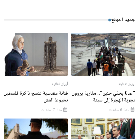
جديد الموقع
أوراق ثقافية
أوراق ثقافية
"عدنا بخفي حنين".. مغاربة يروون
فنانة مقدسية تنسج ذاكرة فلسطين
تجربة الهجرة إلى سبتة
بخيوط القش
منذ 6 ساعات
منذ 7 ساعات