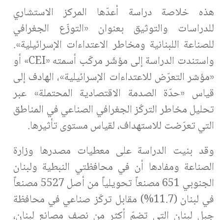
هذه خلاصة دراسة أعدّها المركز الاستشاري
للدراسات والتوثيق بعنوان «التوزّع الجغرافي
للصناعة اللبنانية ومخاطر الاعتداءات الإسرائيلية».
واستندت الدراسة إلى مؤشّر مركّب أسمته «CEI» أو
«مؤشر التعرّض للاعتداءات الإسرائيلية»، الهادف إلى
قياس «حدّة الصدمة الاقتصادية المحتملة» عبر
تحليل مخاطر التركّز الجغرافي الصناعي في المناطق
التي تعرّضت للاستهداف، لقياس مستوى تأثيرها.
وقد بنيت الدراسة على معطيات مصدرها وزارة
الصناعة ومفادها أن في محافظتي النبطية ولبنان
الجنوبي 651 مصنعاً تحويلياً من أصل 5527 مصنعاً
في لبنان (11.7%) مقابل تركّز صناعي في محافظة
جبل لبنان التي تضمّ أكثر من نصف مصانع لبنان،