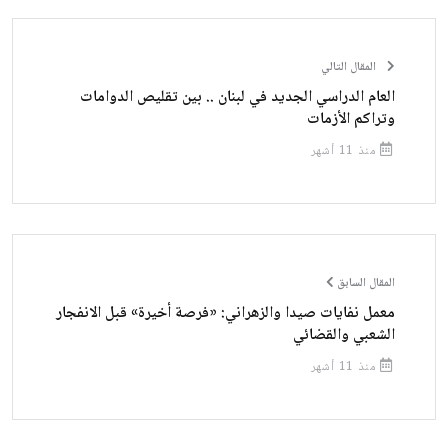
المقال التالي
العام الدراسي الجديد في لبنان .. بين تقليص الدوامات
وتراكم الأزمات
منذ 11 أشهر
المقال السابق
معمل نفايات صيدا والزهراني: «فرصة أخيرة» قبل الانفجار
الشعبي والقضائي
منذ 11 أشهر