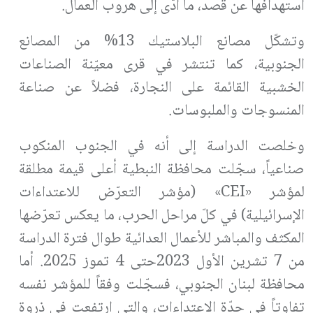
استهدافها عن قصد، ما أدّى إلى هروب العمال.
وتشكّل مصانع البلاستيك 13% من المصانع
الجنوبية، كما تنتشر في قرى معيّنة الصناعات
الخشبية القائمة على النجارة، فضلاً عن صناعة
المنسوجات والملبوسات.
وخلصت الدراسة إلى أنه في الجنوب المنكوب
صناعياً، سجّلت محافظة النبطية أعلى قيمة مطلقة
لمؤشر «CEI» (مؤشر التعرّض للاعتداءات
الإسرائيلية) في كلّ مراحل الحرب، ما يعكس تعرّضها
المكثف والمباشر للأعمال العدائية طوال فترة الدراسة
من 7 تشرين الأول 2023حتى 4 تموز 2025. أما
محافظة لبنان الجنوبي، فسجّلت وفقاً للمؤشر نفسه
تفاوتاً في حدّة الاعتداءات، والتي ارتفعت في ذروة