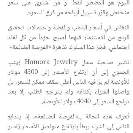
اليوم هو المضطر فقط أو من اشترى على سعر
منخفض وقرّر تسييل أرباحه من فرق السعر».
النقاش في أسعار الذهب والفضة واحتمالات تحقيق
الربح من الاستثمار فيهما أصبح جزءاً من كل لقاء
اجتماعي. فَجّرَ هذا السلوك ظاهرة «الفرصة الضائعة».
تشير صاحبة محل Homora Jewelry زينب
الحموي إلى أن ارتفاع الأسعار إلى 4300 دولار
للأونصة لم يرَ فيه الناس أعلى سقف ممكن للسعر، بل
واصلوا الشراء بكثافة ولم يتراجع الطلب إلا بعد
تراجع السعر إلى 4040 دولار للأونصة.
تُعرف هذه الحالة بـ«الفرصة الضائعة»، إذ يندفع
الناس إلى الشراء ربطاً بارتفاع متواصل للأسعار يُفسر