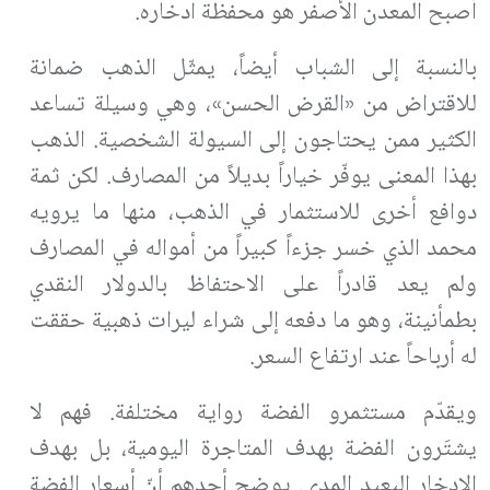
أصبح المعدن الأصفر هو محفظة ادخاره.
بالنسبة إلى الشباب أيضاً، يمثّل الذهب ضمانة
للاقتراض من «القرض الحسن»، وهي وسيلة تساعد
الكثير ممن يحتاجون إلى السيولة الشخصية. الذهب
بهذا المعنى يوفّر خياراً بديلاً من المصارف. لكن ثمة
دوافع أخرى للاستثمار في الذهب، منها ما يرويه
محمد الذي خسر جزءاً كبيراً من أمواله في المصارف
ولم يعد قادراً على الاحتفاظ بالدولار النقدي
بطمأنينة، وهو ما دفعه إلى شراء ليرات ذهبية حققت
له أرباحاً عند ارتفاع السعر.
ويقدّم مستثمرو الفضة رواية مختلفة. فهم لا
يشتَرون الفضة بهدف المتاجرة اليومية، بل بهدف
الادخار البعيد المدى. يوضح أحدهم أنّ أسعار الفضة