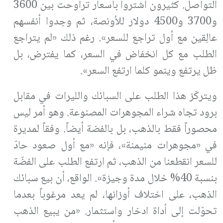
التواصل. كثيرون اشتروا بأسعار تراوحت بين 3600
و3700 و4500 دولار للأونصة، ثم وجدوا أنفسهم
عالِقين مع أول تراجع للسعر». رغم ذلك «لم يتراجع
الطلب مع كل انخفاض في السعر، كما يفترض، بل
ظل يرتفع وينمو كلما ارتفع السعر».
ويتركّز هذا الطلب على السبائك والليرات في مقابل
برود تجاه شراء المجوهرات المصنوعة. وهو أمر ليس
محصوراً فقط بالذهب، بل بالفضة أيضاً. وفقاً لمديرة
في «مجوهرات منيمنة»، فإنه «مع أول صعود حادّ
للسعر انقطعنا من الذهب، ثم ارتفع الطلب على الفضّة
بنسبة 40% خلال مدة وجيزة». الواقع، أن بيع سبائك
الذهب، على اختلاف أوزانها، لم يعد مرغوباً بعدما
تحوّلت إلى أداة ادخار واستثمار. «من يبيع الذهب