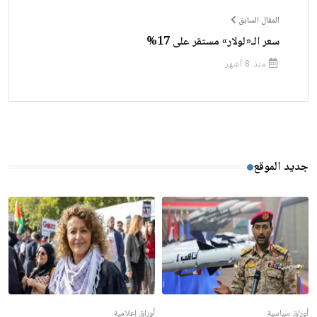
المقال السابق
سعر الـ«لولار» مستقر على 17%
منذ 8 أشهر
جديد الموقع
أوراق سياسية
أوراق إعلامية