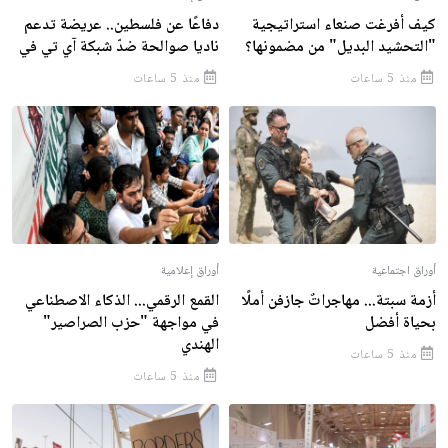
كيف أفرغت صنعاء استراتيجية
دفاعًا عن فلسطين.. عريضة تدعم
"التحشيد البديل" من مضمونها؟
ناديا صوالحة ضدّ شبكة آي تي في
منذ 5 ساعات
منذ 5 ساعات
أوراق اجتماعية
أوراق إعلامية
أزمة سبتة... مهاجراتٌ جازفن أملًا
القمع الرقمي... الذكاء الاصطناعي
بحياة أفضل
في مواجهة "حزب الصراصير"
الهندي
منذ 5 ساعات
منذ 5 ساعات