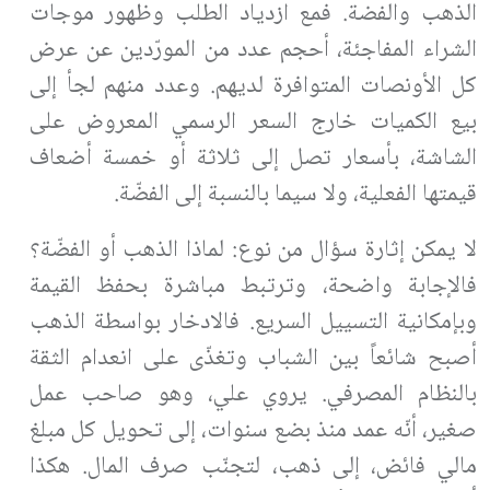
الذهب والفضة. فمع ازدياد الطلب وظهور موجات
الشراء المفاجئة، أحجم عدد من المورّدين عن عرض
كل الأونصات المتوافرة لديهم. وعدد منهم لجأ إلى
بيع الكميات خارج السعر الرسمي المعروض على
الشاشة، بأسعار تصل إلى ثلاثة أو خمسة أضعاف
قيمتها الفعلية، ولا سيما بالنسبة إلى الفضّة.
لا يمكن إثارة سؤال من نوع: لماذا الذهب أو الفضّة؟
فالإجابة واضحة، وترتبط مباشرة بحفظ القيمة
وبإمكانية التسييل السريع. فالادخار بواسطة الذهب
أصبح شائعاً بين الشباب وتغذّى على انعدام الثقة
بالنظام المصرفي. يروي علي، وهو صاحب عمل
صغير، أنّه عمد منذ بضع سنوات، إلى تحويل كل مبلغ
مالي فائض، إلى ذهب، لتجنّب صرف المال. هكذا