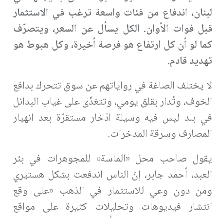
لبنان، اندفاع من فئات واسعة ترغب في الاستثمار
قبل فوات الأوان. الكل يسأل عن السعر، ويتصرّف
كما لو أن كل ارتفاع هو فرصة أخيرة، وكل هبوط هو
تهديد قادم.
لا يختلف الصاغة في رواياتهم عن سوق تتحرك بدافع
الخوف، وتُدار بقلق يومي، وتتغذّى على غياب البدائل
في بلد ليس فيه وسيلة ادّخار مستقرّة بعد انهيار
المصارف وسرقة المدخرات.
يقول صاحب محل «الماسة» للمجوهرات في بئر
العبد، أحمد جابر، إنّ الناس اندفعت بشكل هستيري
ومن دون وعي للاستثمار في الذهب «على وقع
انتشار فيديوهات وتحليلات كثيرة على مواقع