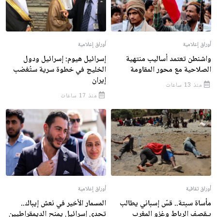
أوراق إعلامية
أوراق إعلامية
واشنطن تعتمد أساليب منتهية
إسرائيل هيوم: إسرائيل ودول
الصلاحية مع محور المقاومة
الخليج في خطوة سرية ستُغضب
إيران
منذ 13 ساعات
منذ 17 ساعات
أوراق ثقافية
أوراق إعلامية
مأساة سبتة.. قسّ إسباني يطالب
المسمار الأخير في نعش إيباك..
بـقصف الرباط وغزو المغرب
تحدي إسرائيل يمنح الديمقراطيين