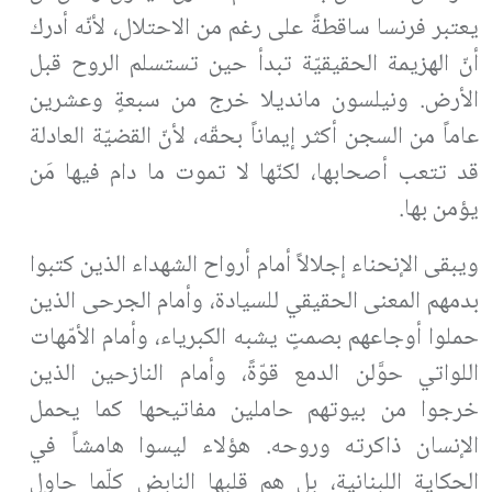
يعتبر فرنسا ساقطةً على رغم من الاحتلال، لأنّه أدرك
أنّ الهزيمة الحقيقيّة تبدأ حين تستسلم الروح قبل
الأرض. ونيلسون مانديلا خرج من سبعةٍ وعشرين
عاماً من السجن أكثر إيماناً بحقّه، لأنّ القضيّة العادلة
قد تتعب أصحابها، لكنّها لا تموت ما دام فيها مَن
يؤمن بها.
ويبقى الإنحناء إجلالاً أمام أرواح الشهداء الذين كتبوا
بدمهم المعنى الحقيقي للسيادة، وأمام الجرحى الذين
حملوا أوجاعهم بصمتٍ يشبه الكبرياء، وأمام الأمّهات
اللواتي حوَّلن الدمع قوّةً، وأمام النازحين الذين
خرجوا من بيوتهم حاملين مفاتيحها كما يحمل
الإنسان ذاكرته وروحه. هؤلاء ليسوا هامشاً في
الحكاية اللبنانية، بل هم قلبها النابض كلّما حاول