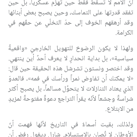
أنّ الأمم لا تسقط فقط حين تُهزَم عسكرياً، بل حين
تفقد قدرتها على التماسك، وحين يصبح بعض أبنائها
وقد أرهقهم الخوف إلى حدّ التخلّي عن حقّهم في
الكرامة.
ولهذا لا يكون الرضوخ للتهويل الخارجيّ «واقعيةً
سياسية»، بل بداية انحدارٍ لا يعرف أحدٌ أين ينتهي.
وقد اختصر ونستون تشرشل هذه الحقيقة حين قال:
«لا يمكنك أن تفاوض نمراً ورأسك في فمه»، فالعدوّ
الذي يعتاد التنازلات لا يتحوَّل مسالماً، بل يصبح أكثر
شراسةً وجشعاً لأنّه يقرأ التراجع دعوةً مفتوحةً لمزيدٍ
من الابتلاع.
ولذلك، بقيت أسماءٌ في التاريخ لأنّها فهمت أنّ
الأوطان لا تُصان بالاستسلام. شارل ديغول رفض أن