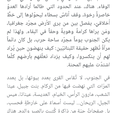
الوفاء. هناك، عند الحدود التي طالما أرادها العدوّ
خاصرةً رخوة، وقف أناسٌ بسطاء ليحوّلوها إلى خطٍّ
أخلاقيّ، يفصل بين من يرى الأرض مجرّد جغرافيا،
ومَن يراها كرامةً وهويةً وحقاً في البقاء. ولهذا لم
يكن الجنوب يوماً مجرّد ساحة حرب، بل كان دائماً
مرآةً تُظهِر حقيقة اللبنانيّين: كيف ينهضون حين يُراد
لهم أن ينكسروا، وكيف يزداد تعلّقهم بأرضهم كلّما
اشتدّت عليهم المحنة.
في الجنوب، لا تُقاس القرى بعدد بيوتها، بل بعدد
المرّات التي نهضت فيها من الركام. بنت جبيل، عيتا
الشعب، مارون الرأس، الخيام، العديسة، عيناتا، ميس
الجبل، الريحان... ليست أسماءً على خارطةٍ فحسب،
بل صفحاتٌ حيّة من ذاكرةٍ كُتبت بالصبر والدم. هناك