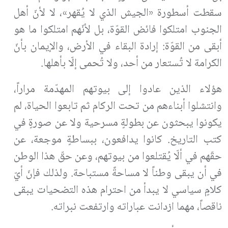
سقطت أسطورة «الجيش الذي لا يُقهر»، لا لأنّ أهل
الجنوب امتلكوا فائض القوّة، بل لأنّهم امتلكوا ما هو
أبقى من القوّة: إرادة البقاء في الأرض، والإيمان بأنّ
الكرامة لا تُستعار من أحد، ولا تُحمى إلّا بأهلها.
هؤلاء الذين عادوا إلى بيوتهم المهدّمة مراراً،
وانتشلوا أبناءهم من تحت الركام ثم تابعوا الحياة، لم
يكونوا يبحثون عن بطولةٍ مسرحية ولا عن صورةٍ في
كتب التاريخ. كانوا يدافعون، ببساطةٍ موجعة، عن
حقّهم في ألّا يُقتلعوا من بيوتهم، وعن حقّ هذا الوطن
في أن يبقى وطناً لا مساحةً مستباحة. ولذلك فإنّ أيّ
كلامٍ سياسي لا يبدأ من احترام هذه التضحيات يبقى
ناقصاً، مهما ازدانت عباراته وارتفعت نبراته.