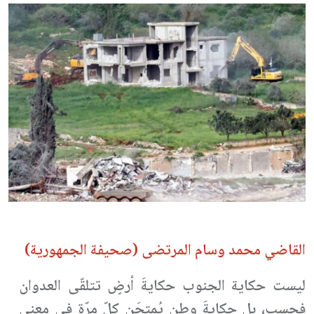
القاضي محمد وسام المرتضى (صحيفة الجمهورية)
ليست حكاية الجنوب حكايةَ أرضٍ تتلقّى العدوان
فحسب، بل حكايةَ وطنٍ يُمتحَن كلّ مرّة في معنى