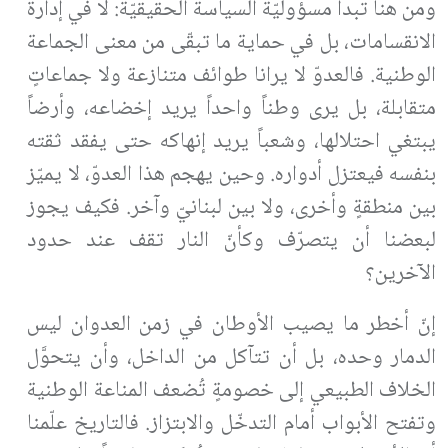
ومن هنا تبدأ مسؤوليّة السياسة الحقيقيّة: لا في إدارة
الانقسامات، بل في حماية ما تبقّى من معنى الجماعة
الوطنية. فالعدوّ لا يرانا طوائف متنازعة ولا جماعاتٍ
متقابلة، بل يرى وطناً واحداً يريد إخضاعه، وأرضاً
يبتغي احتلالها، وشعباً يريد إنهاكه حتى يفقد ثقته
بنفسه فيعتزل أدواره. وحين يهجم هذا العدوّ، لا يميّز
بين منطقةٍ وأخرى، ولا بين لبنانيّ وآخر. فكيف يجوز
لبعضنا أن يتصرّف وكأنّ النار تقف عند حدود
الآخرين؟
إنّ أخطر ما يصيب الأوطان في زمن العدوان ليس
الدمار وحده، بل أن تتآكل من الداخل، وأن يتحوَّل
الخلاف الطبيعي إلى خصومةٍ تُضعف المناعة الوطنية
وتفتح الأبواب أمام التدخّل والابتزاز. فالتاريخ علّمنا