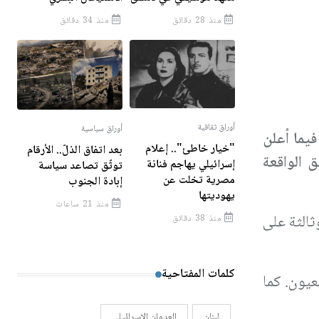
منذ 28 دقائق
منذ 34 دقائق
أوراق ثقافية
أوراق سياسية
فيما أعلن
"خيار خاطئ".. إعلام
بعد اتفاق الذلّ.. الأرقام
 الواقعة
إسرائيلي يهاجم فنانة
توثّق تصاعد سياسة
مصرية تخلت عن
إبادة الجنوب
يهوديتها
منذ 21 ساعات
ثالثة على
منذ 38 دقائق
كلمات المفتاحية
عيون. كما
لبنان
العدوان الإسرائيلي