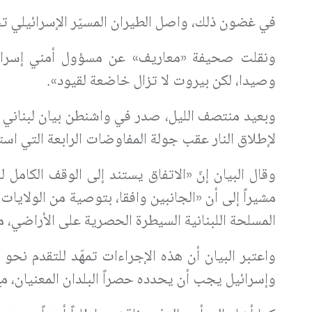
في غضون ذلك، واصل الطيران المسيّر الإسرائيلي ت
ونقلت صحيفة «معاريف» عن مسؤول أمني إسرائي
وصيدا، لكن بيروت لا تزال خاضعة لقيود».
وبعيد منتصف الليل، صدر في واشنطن بيان لبناني –
لإطلاق النار عقب جولة المفاوضات الرابعة التي استضافتها واشن
وقال البيان إنّ «الاتفاق يستند إلى الوقف الكام
مشيراً إلى أن «الجانبين وافقا، بتوصية من الولايا
المسلحة اللبنانية السيطرة الحصرية على الأراضي، م
واعتبر البيان أن هذه الإجراءات تمهّد للتقدم نحو 
وإسرائيل يجب أن يحدده حصراً البلدان المعنيان،