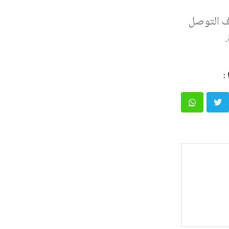
أ في 22 حزيران الجاري، بهدف التوصل
: