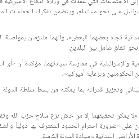
رائيل على نحو مستدام، ويتضمن تفكيك الجماعات الم
عدائية تجاه بعضهما البعض»، وأنهما ملتزمان بمواصلة ا
 نحو اتفاق شامل بين البلدين.
ية والإسرائيلية في ممارسة سيادتهما، مؤكدة أن «أي ات
ين الحكومتين وبرعاية أميركية».
ني وتعزيز قدراته بما يمكّنه من بسط سلطة الدولة 
 «لا يمكن تحقيقهما إلا من خلال نزع سلاح حزب الله وتف
 على «ضرورة احترام الحدود المعترف بها دولياً والتنف
الأراضي اللبنانية وسيادة الدولة الكاملة.