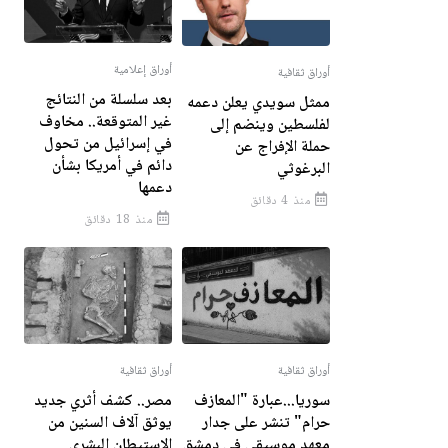
أوراق إعلامية
أوراق ثقافية
بعد سلسلة من النتائج
ممثل سويدي يعلن دعمه
غير المتوقعة.. مخاوف
لفلسطين وينضم إلى
في إسرائيل من تحول
حملة الإفراج عن
دائم في أمريكا بشأن
البرغوثي
دعمها
منذ 4 دقائق
منذ 18 دقائق
أوراق ثقافية
أوراق ثقافية
سوريا...عبارة "المعازف
مصر.. كشف أثري جديد
حرام" تنشر على جدار
يوثق آلاف السنين من
معهد موسيقي في دمشق
الاستيطان البشري