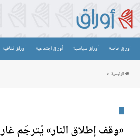
اوراق خاصة
أوراق سياسية
أوراق اجتماعية
أوراق ثقافية
الرئيسية
«وقف إطلاق النار» يُترجَم غا