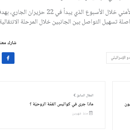
واتفق الطرفان على استئناف المسارين السياسي والأمني خلال الأسبوع الذي يبد
صلة تسهيل التواصل بين الجانبين خلال المرحلة الانتقالية.
شارك معنا 
و الإسرائيلي
المقال السابق
سيوظّف لبنان قرض الـ150 مليون
ماذا جرى في كواليس القمّة الروحيّة ؟
منذ شهرين