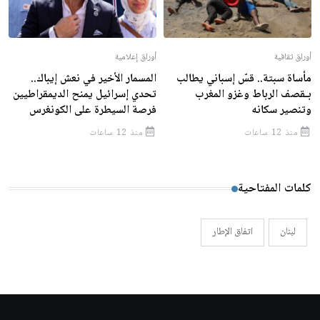
أوراق ثقافية
أوراق إعلامية
مأساة سبتة.. قسّ إسباني يطالب
المسمار الأخير في نعش إيباك..
بـقصف الرباط وغزو المغرب
تحدي إسرائيل يمنح الديمقراطيين
وتنصير سكانه
فرصة السيطرة على الكونغرس
منذ 12 ساعات
منذ 12 ساعات
كلمات المفتاحية
لبنان
اتفاق الإطار