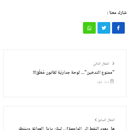
شارك معنا :
المقال التالي
"ممنوع التدخين"... لوحة جداريّة لقانون مُعلّق!!!
منذ شهر
المقال السابق
هل يعود النفط إلى الواجهة؟... لبنان يزيل العوائق وينتظر