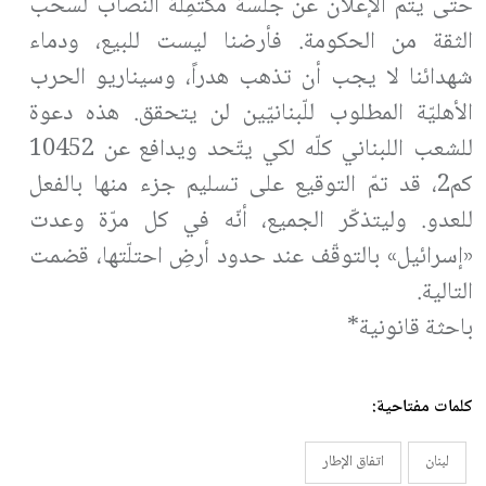
حتى يتم الإعلان عن جلسة مُكتمِلة النصاب لسحب
الثقة من الحكومة. فأرضنا ليست للبيع، ودماء
شهدائنا لا يجب أن تذهب هدراً، وسيناريو الحرب
الأهليّة المطلوب للّبنانيّين لن يتحقق. هذه دعوة
للشعب اللبناني كلّه لكي يتّحد ويدافع عن 10452
كم2، قد تمّ التوقيع على تسليم جزء منها بالفعل
للعدو. وليتذكّر الجميع، أنّه في كل مرّة وعدت
«إسرائيل» بالتوقّف عند حدود أرضِ احتلّتها، قضمت
التالية.
باحثة قانونية*
كلمات مفتاحية:
لبنان
اتفاق الإطار