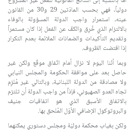
أمّا بالنسبة إلى النتائج القانونية للفعل غير المشروع
دولياً، فهي بحسب المادّتين 29 و30 من القانون
عينه، استمرار واجب الدولة المسؤولة بالوفاء
بالالتزام الذي خُرِق والكفّ عن الفعل إذا كان مستمراً
وتقديم التأكيدات والضمانات الملائمة بعدم التكرار
إذا اقتضت الظروف.
وبما أنّنا اليوم لا نزال أمام اتّفاق موقّع ولكن غير
حاصل بعد على موافقة الحكومة والمجلس النيابي
ولا مصادقة من الدولة اللبنانية، وبالتالي غير مُلزِم
تجاه العدو الصهيوني، فإذاً من واجب الدولة أن تلتزم
بالاتفاق الأسبق الذي هو اتفاقيات جنيف
والبروتوكول الإضافي الأوّل المُلحق بها.
ولكن بغياب محكمة دوليّة ومجلس دستوري يمكنهما