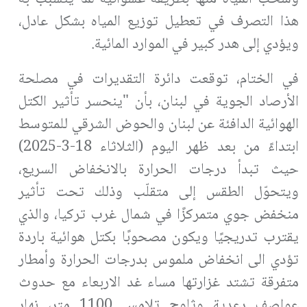
هذا التصرف في تعطيل توزيع المياه بشكل عادل،
ويؤدي إلى هدر كبير في الموارد المائية.
في الختام، توقعت دائرة التقديرات في مصلحة
الأرصاد الجوية في لبنان، بأن "ينحسر تأثير الكتل
الهوائية الدافئة عن لبنان والحوض الشرقي للمتوسط
ابتداءً من بعد ظهر اليوم (الثلاثاء 18-3-2025)
حيث تبدأ درجات الحرارة بالانخفاض السريع،
ويتحوّل الطقس إلى متقلّب وذلك تحت تأثير
منخفض جوي متمركزًا في شمال غرب تركيا، والذي
يقترب تدريجيًا ويكون مصحوبًا بكتل هوائية باردة
تؤدي الى انخفاض ملموس بدرجات الحرارة وأمطار
متفرقة تشتد غزارتها مساء غد الاربعاء مع حدوث
عواصف رعدية وثلوج تلامس 1100 متر، نهار