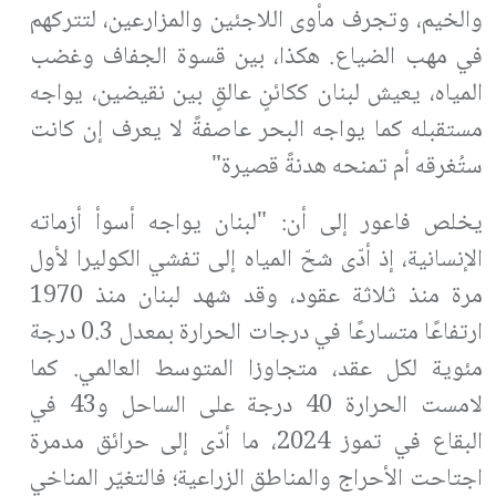
والخيم، وتجرف مأوى اللاجئين والمزارعين، لتتركهم
في مهب الضياع. هكذا، بين قسوة الجفاف وغضب
المياه، يعيش لبنان ككائنٍ عالقٍ بين نقيضين، يواجه
مستقبله كما يواجه البحر عاصفةً لا يعرف إن كانت
ستُغرقه أم تمنحه هدنةً قصيرة"
يخلص فاعور إلى أن: "لبنان يواجه أسوأ أزماته
الإنسانية، إذ أدّى شحّ المياه إلى تفشي الكوليرا لأول
مرة منذ ثلاثة عقود، وقد شهد لبنان منذ 1970
ارتفاعًا متسارعًا في درجات الحرارة بمعدل 0.3 درجة
مئوية لكل عقد، متجاوزا المتوسط العالمي. كما
لامست الحرارة 40 درجة على الساحل و43 في
البقاع في تموز 2024، ما أدّى إلى حرائق مدمرة
اجتاحت الأحراج والمناطق الزراعية؛ فالتغيّر المناخي