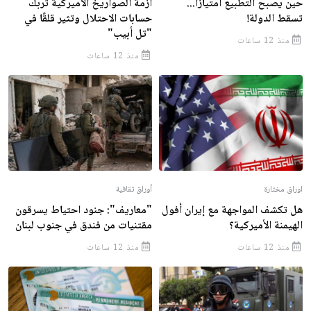
حين يصبح التطبيع امتيازًا...
أزمة الصواريخ الأميركية تربك
تسقط الدولة!
حسابات الاحتلال وتثير قلقًا في
"تل أبيب"
منذ 12 ساعات
منذ 12 ساعات
اوراق مختارة
أوراق ثقافية
هل تكشف المواجهة مع إيران أفول
"معاريف": جنود احتياط يسرقون
الهيمنة الأميركية؟
مقتنيات من فندق في جنوب لبنان
منذ 12 ساعات
منذ 12 ساعات