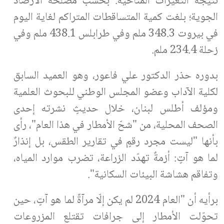
نتيجة التغيرات المناخية. بحسب مصلحة الأرصاد
الجوية؛ بلغت كمية المتساقطات المتراكم لغاية اليوم
في بيروت 348.3 ملم وفي طرابلس 438.1 ملم وفي
زحلة 234.4 ملم.
بدوره حذر الدكتور علي فاعور، وهو العميد السابق
لكلية الآداب وعضو المجلس الوطني للبحوث العلمية
ومؤلف أطلس لبنان، خلال حديثٍ نشرته إحدى
الصحف المحلية، من "شحّ الأمطار في هذا العام"، رأى
بأنها "ليست مجرد رقمٍ في تقارير الطقس، بل إنذارٌ
لما هو آتٍ: أزمةٌ تهدّد الزراعة، تضرب موارد المياه،
وتفاقم هشاشة البيئات السكانية".
برأيه أن "العام 2024 لم يكن إلّا مرآةً لما هو آتٍ، حين
تحوّلت الأمطار إلى جرافات تقتلع المزروعات