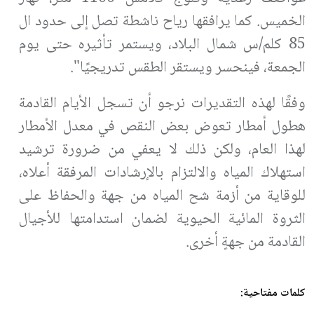
الخميس. كما يرافقها رياح ناشطة تصل إلى حدود ال
85 كلم/س شمال البلاد، ويستمر تأثيره حتى يوم
الجمعة، فينحسر ويستقر الطقس تدريجيًا".
وفقًا لهذه التقديرات نرجو أن تسجل الأيام القادمة
هطول أمطار تعوض بعض النقص في معدل الأمطار
لهذا العام، ولكن ذلك لا يعفي من ضرورة ترشيد
استهلاك المياه والالتزام بالإرشادات المرفقة أعلاه،
للوقاية من أزمة شح المياه من جهة والحفاظ على
الثروة المائية الحيوية لضمان استدامتها للأجيال
القادمة من جهةٍ أخرى.
كلمات مفتاحية: