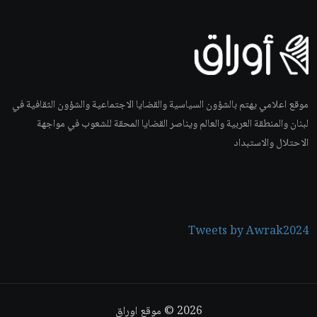
موقع اعلامي يهتم بالشؤون السياسية والقضايا الاجتماعية والشؤون الثقافية في
لبنان والمنطقة العربية والعالم ويناصر القضايا المحقة للشعوب في مواجهة
الاحتلال والاستبداد
Tweets by Awrak2024
2026
© موقع اوراق