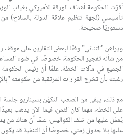
أقرّت الحكومة أهداف الورقة الأميركي بغياب الوزرا
تأسيسي (لجهة تنظيم علاقة الدولة بالسلاح) من
دستوريًا صحيحة.
ويراهن "الثنائي" وفقًا لبعض التقارير، على موقف
من شأنه تفجير الحكومة، خصوصًا في ضوء المساعي 
الجميع في مآلات الخطة، علمًا أنّ رئيس الحكومة 
رغبته بأن تخرج القرارات المرتقبة من حكومته "با
مع ذلك، يبقى من الصعب التكهّن بسيناريو جلسة ا
على الخطة، مهما كان الثمن، فيما الآن يذهب بعيدًا ل
يُعمَل عليها من خلف الكواليس، علمًا أنّ هناك من ي
عليها بلا جدول زمني، خصوصًا أنّ التنفيذ قد يكون م