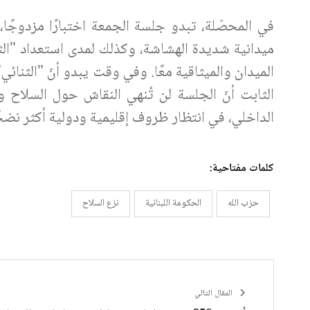
في المحصّلة، تبدو جلسة الجمعة اختبارًا مزدو
ميدانية شديدة الهشاشة، وكذلك لمدى استعداد "ال
الميدان والميثاقية معًا. وفي وقت يبدو أنّ "الثنائ
الثابت أنّ الجلسة لن تُنهي النقاش حول السلاح و
الداخلي، في انتظار ظروف إقليمية ودولية أكثر نضجً
كلمات مفتاحية:
حزب الله
الحكومة اللبنانية
نزع السلاح
المقال التالي