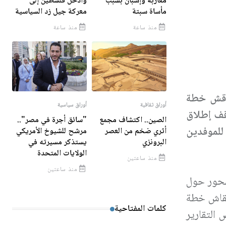
مغاربة وإسبان بسبب
وأدخل فلسطين إلى
مأساة سبتة
معركة جيل زد السياسية
منذ ساعة
منذ ساعة
ناقش خطة
أوراق ثقافية
أوراق سياسية
وقف إطلاق
الصين.. اكتشاف مجمع
"سائق أجرة في مصر"..
للموفدين
أثري ضخم من العصر
مرشح للشيوخ الأمريكي
البرونزي
يستذكر مسيرته في
الولايات المتحدة
منذ ساعتين
منذ ساعتين
تمحور حول
 نقاش خطة
كلمات المفتاحية
 التقارير