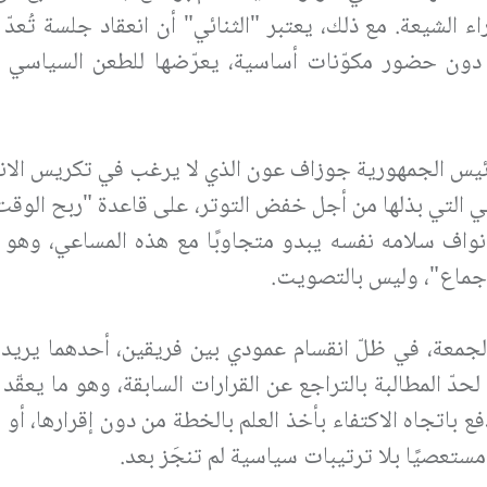
ء الشيعة. مع ذلك، يعتبر "الثنائي" أن انعقاد جلسة تُعدّ
 دون حضور مكوّنات أساسية، يعرّضها للطعن السياسي 
 رئيس الجمهورية جوزاف عون الذي لا يرغب في تكريس الان
التي بذلها من أجل خفض التوتر، على قاعدة "ربح الوقت
نواف سلامه نفسه يبدو متجاوبًا مع هذه المساعي، وهو ا
لإجماع"، وليس بالتصويت.
لجمعة، في ظلّ انقسام عمودي بين فريقين، أحدهما يريد
حدّ المطالبة بالتراجع عن القرارات السابقة، وهو ما يعقّد 
دفع باتجاه الاكتفاء بأخذ العلم بالخطة من دون إقرارها، أو
ستعصيًا بلا ترتيبات سياسية لم تنجَز بعد.