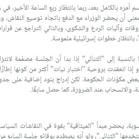
م أمره بالكامل بعد، ربما بانتظار ربع الساعة الأخير، في
معنى أن يحضر الوزراء مع الدفع باتجاه توسيع النقاش، و
قات وآليات الردع والشكوى، وبالتالي التراجع عن قرار
، بانتظار خطوات إسرائيلية ملموسة.
بالنسبة إلى "الثنائي" إذا بدا أن الجلسة مصمّمة لانتز
ا انعقدت بروحية "اختبار نيات" أكثر من كونها إطارًا 
ض مكوّنات الحكومة. لكن إدراج بنود إضافية على جدول
سة، والانسحاب عند الضرورة، كما حصل سابقًا.
بة، يحضر مبدأ "الميثاقية" بقوة في النقاشات السياسية
دمها "الثنائي"، ولو أنه يصطدم بوقائع جلسة السابع من