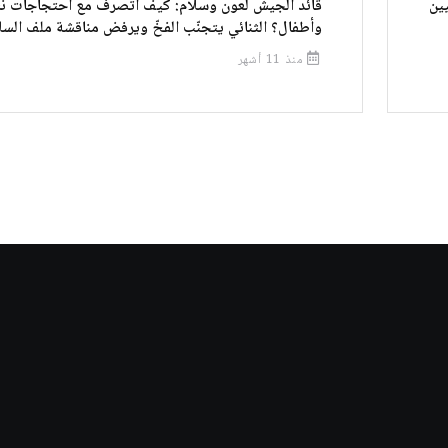
يين
قائد الجيش لعون وسلام: كيف أتصرّف مع احتجاجات ن
وأطفال؟ الثنائي يتجنّب الفخّ ويرفض مناقشة ملف السل
منذ 11 أشهر