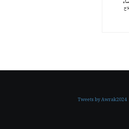
ساء
اح
Tweets by Awrak2024