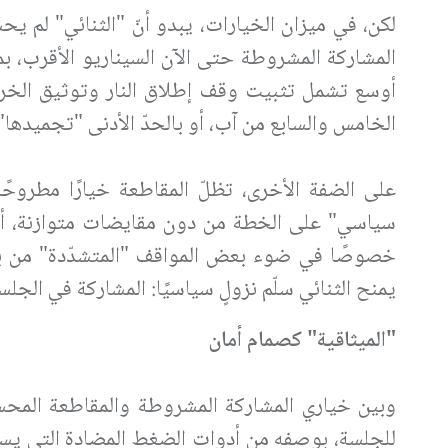
لكن، في ميزان الخيارات، يبدو أنّ "الثنائي" لم يحس
المشاركة المشروطة حتى الآن السيناريو الأقرب، ب
أوسع تشمل تثبيت وقف إطلاق النار وتوثيق الخرو
الخامس والسابع من آب، أو بالحدّ الأدنى "تجميدها"
على الضفة الأخرى، تظلّ المقاطعة خيارًا مطروحًا 
سياسي" على الخطة من دون مقايضات متوازنة، أو إذ
خصوصًا في ضوء بعض المواقف "المتشدّدة" من بع
يمنح الثنائي سلّم نزولٍ سياسيًا: المشاركة في الجل
"الميثاقية" كصمام أمان
وبين خياري المشاركة المشروطة والمقاطعة المحسو
للجلسة، بوصفه من أدوات الضغط المضادة التي يستخ