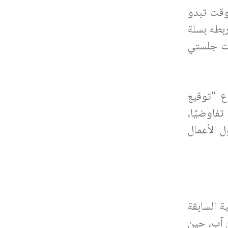
 وقت تبدو
ربطه بسلة
ات جلستي
اع "توقيع
تفاوضيًا،
 الأعمال
 السابقة
 آب، حين