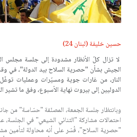
حسين خليفة (لبنان 24)
لا تزال كلّ الأنظار مشدودة إلى جلسة مجلس الو
الجيش بشأن "حصرية السلاح بيد الدولة"، في وقتٍ 
النار، من غارات جوية ومسيّرات وعمليات توغّل
الدوليين إلى بيروت نهاية الأسبوع، وفق ما تشير ال
وبانتظار جلسة الجمعة، المصنّفة "حسّاسة" من جانب
احتمالات مشاركة "الثنائي الشيعي" في الجلسة، عل
"حصرية السلاح"، فُسّر على أنه محاولة لتأمين مشا