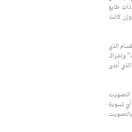
 ذات طابع
وإن كانت
قسام الذي
" وإشراك
لذي أبدى
 التصويت
أيّ تسوية
 بالتصويت