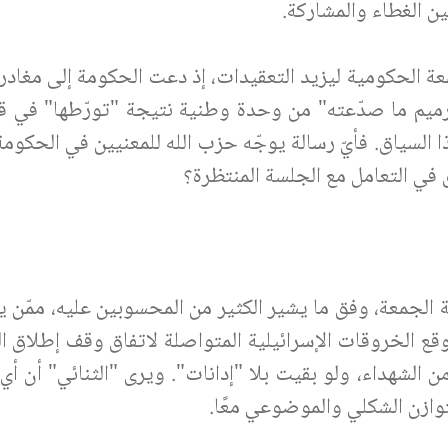
ن الغطاء والمشاركة.
معة الحكومية ليزيد التعقيدات، إذ دعت الحكومة إلى مغاد
بـ"ترميم ما صدّعته" من وحدة وطنية نتيجة "تورّطها" في
 السياق. فأيّ رسالة يوجّه حزب الله للمعنيين في الحكوم
ق في التعامل مع الجلسة المنتظرة؟
ة الجمعة، وفق ما يشير الكثير من المحسوبين عليه، ممّن
الخروقات الإسرائيلية المتواصلة لاتفاق وقف إطلاق الن
لشهداء، ولو بقيت بلا "إدانات". ويرى "الثنائي" أن أي
توازن الشكلي والموضوعي معًا.