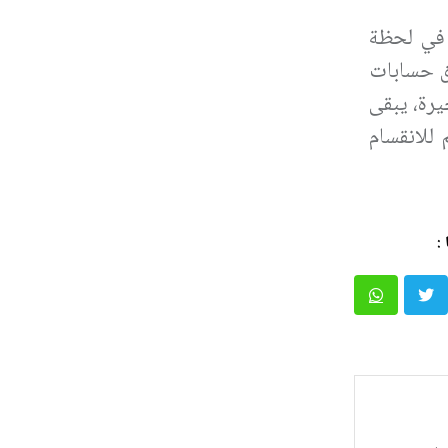
 في لحظة
ق حسابات
يرة، يبقى
للانقسام
: