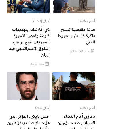
أوراق ثقافية
أوراق إعلامية
فنانة مقدسية تنسج
ذي أتلانتك: بتهديدات
ذاكرة فلسطين بخيوط
فارغة ونقص الذخيرة
القش
الحيوية.. ضيّع ترامب
التفوق الاستراتيجي ضد
منذ 58 دقائق
إيران
منذ ساعة
أوراق ثقافية
أوراق ثقافية
دعاوى أمام القضاء
حسن بايكر.. المؤثر الذي
الإسباني ضد مسؤولين
هزّ حسابات الديمقراطيين