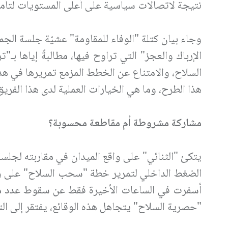
نتيجة لاتصالات سياسية على أعلى المستويات لتأمي
وجاء بيان كتلة "الوفاء للمقاومة" عشيّة جلسة الج
الإرباك والعجز" التي تراوح فيها، مطالبةً إياها 
السلاح، والامتناع عن الخطط المزمع تمريرها في هذا
هذا الطرح، وما هي الخيارات العملية لدى هذا الفري
مشاركة مشروطة أم مقاطعة محسوبة؟
يتكئ "الثنائي" على واقع الميدان في مقاربته لجلس
الضغط الداخلي لتمرير خطة "سحب السلاح" على وقع 
أسفرت في الساعات الأخيرة فقط عن سقوط عدد من ا
"حصرية السلاح" يتجاهل هذه الوقائع، يفتقر إلى ال