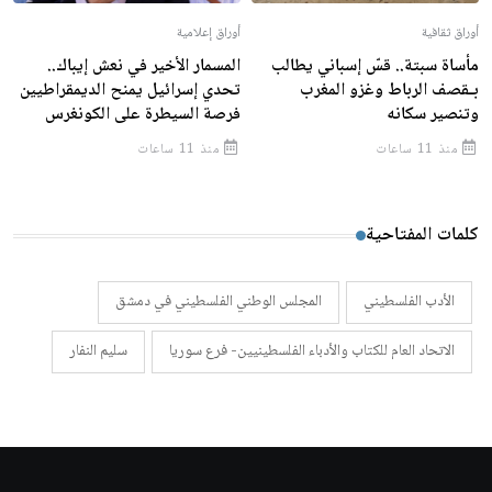
أوراق ثقافية
أوراق إعلامية
مأساة سبتة.. قسّ إسباني يطالب
المسمار الأخير في نعش إيباك..
بـقصف الرباط وغزو المغرب
تحدي إسرائيل يمنح الديمقراطيين
وتنصير سكانه
فرصة السيطرة على الكونغرس
منذ 11 ساعات
منذ 11 ساعات
كلمات المفتاحية
الأدب الفلسطيني
المجلس الوطني الفلسطيني في دمشق
الاتحاد العام للكتاب والأدباء الفلسطينيين- فرع سوريا
سليم النفار