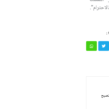
احترام”.
:
تصبح