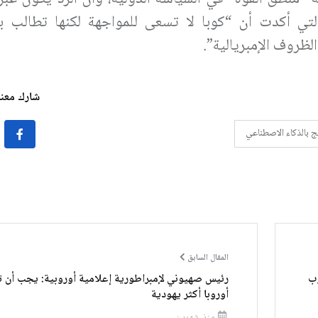
لتي أكدت أن “كوبا لا تسعى للمواجهة لكنها تطالب بال
لظروف الإمبريالية”.
شارك معنا 
َج بالذكاء الاصطناعي
المقال السابق
رب
رئيس صهيوني لإمبراطورية إعلامية أوروبية: يجب أن 
أوروبا أكثر يهودية
منذ شهرين