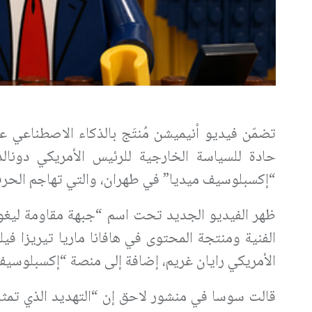
تضمّن فيديو أنيميشن مُنتَج بالذكاء الاصطناعي ع
حادة للسياسة الخارجية للرئيس الأمريكي دونال
“إكسبلوسيف ميديا” في طهران، والتي تهاجم الحرب ا
ظهر الفيديو الجديد تحت اسم “جبهة مقاومة ليغو 
الفنية ومنتجة المحتوى في هافانا ماريا تيريزا 
الأمريكي رايان غريم، إضافة إلى منصة “إكسبلوسيف
قالت سوسا في منشور لاحق إن “التهديد الذي تمثل