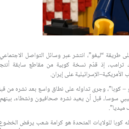
لى طريقة “ليغو”، انتشر عبر وسائل التواصل الاجتماعي،
د ترامب، إذ قدّم نسخة كوبية من مقاطع سابقة أنتج
لأمريكية–الإسرائيلية على إيران.
– كوبا”، وجرى تداوله على نطاق واسع بعد نشره من قبل
فيليبي سوسا، قبل أن يعيد نشره صحافيون ونشطاء، بينهم
 ميديا”.
ه كوبا للولايات المتحدة هو كرامة شعب يرفض الخضوع ل