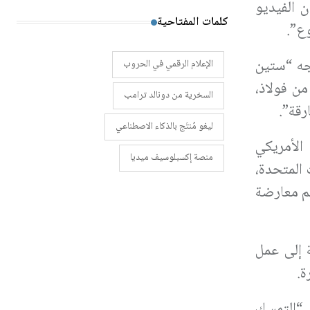
 الفيديو
كلمات المفتاحية
ع”.
جه “ستين
الإعلام الرقمي في الحروب
من فولاذ،
السخرية من دونالد ترامب
رقة”.
ليغو مُنتَج بالذكاء الاصطناعي
الأمريكي
منصة إكسبلوسيف ميديا
 المتحدة،
م معارضة
 إلى عمل
 “التمسك