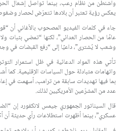
واشنطن من نظام رعب، بينما تواصل إشعال الحرو
يعكس رؤية تعتبر أن بلادها تتعرّض لحصار وضغوط
جاء في كلمات الفيديو المصحوب بالأغاني أن “قوى
عامًا من الحصار العدائي”، لكنها “تمضي بثبات ولا
وشعب لا يُشترى”، داعيًا إلى “رفع القبضات في وجه
تأتي هذه المواد الدعائية في ظل استمرار التوت
واتهامات متبادلة حول السياسات الإقليمية. كما أش
بما فيها تهديدات سابقة من ترامب، أسهمت في إع
عدد من المشرّعين الأمريكيين لذلك.
قال السيناتور الجمهوري جيمس لانكفورد إن “الض
عسكري”، بينما أظهرت استطلاعات رأي حديثة أن أكثر من 60% من الأمريكيين يعارضون أي حرب 
في المقابل، يرى ناشطون كوبيون أن بلادهم تواجه 