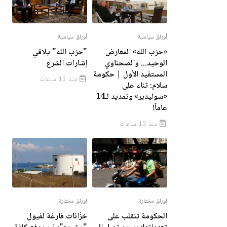
أوراق سياسية
أوراق سياسية
«حزب الله» المعارض
"حزب الله" يلاقي
الوحيد... والصحناوي
إشارات الشرع
المستفيد الأول | حكومة
منذ 15 ساعات
سلام: ثناء على
«سوليدير» وتمديد لـ14
عاماً!
منذ 15 ساعات
اوراق مختارة
اوراق مختارة
الحكومة تنقلب على
خزّانات فارغة لفيول