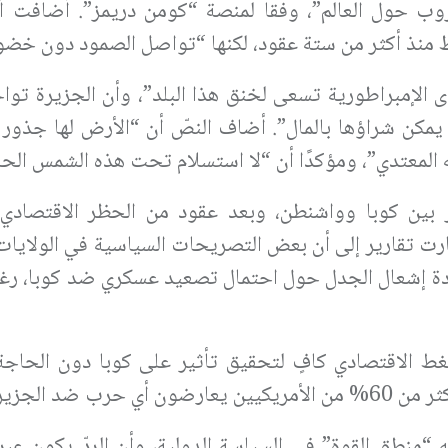
ب حول العالم”، وفقا لمنصة “كومن دريمز”. أضافت أن
 منذ أكثر من ستة عقود، لكنها “تواصل الصمود دون خضو
 الإمبراطورية تسعى لخنق هذا البلد”، وأن الجزيرة توا
 يمكن شراؤها بالمال”. أضاف النصّ أن “الأرض لها جذور 
 المعتدي”، ومؤكدًا أن “لا استسلام تحت هذه الشمس الحا
ر بين كوبا وواشنطن، وبعد عقود من الحظر الاقتصادي 
ارت تقارير إلى أن بعض التصريحات السياسية في الولايات
ادة إشعال الجدل حول احتمال تصعيد عسكري ضد كوبا، رغ
غط الاقتصادي كافٍ لتحقيق تأثير على كوبا دون الحاجة
ضد الجزيرة.
“منطق القوة” في السياسة الدولية، وأن الردّ يكون عبر