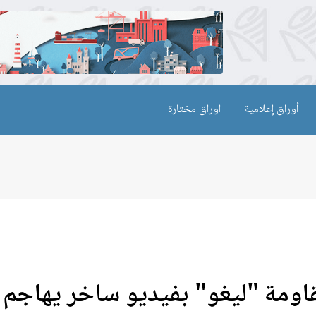
أوراق إعلامية
اوراق مختارة
قاومة "ليغو" بفيديو ساخر يهاجم