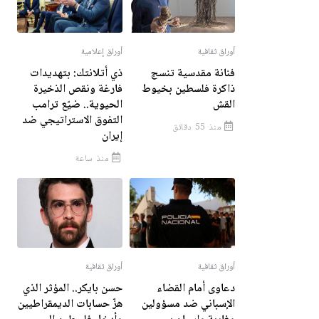
أوراق ثقافية
أوراق إعلامية
فنانة مقدسية تنسج
ذي أتلانتك: بتهديدات
ذاكرة فلسطين بخيوط
فارغة ونقص الذخيرة
القش
الحيوية.. ضيّع ترامب
التفوق الاستراتيجي ضد
منذ 55 دقائق
إيران
منذ ساعة
أوراق ثقافية
أوراق ثقافية
دعاوى أمام القضاء
حسن بايكر.. المؤثر الذي
الإسباني ضد مسؤولين
هزّ حسابات الديمقراطيين