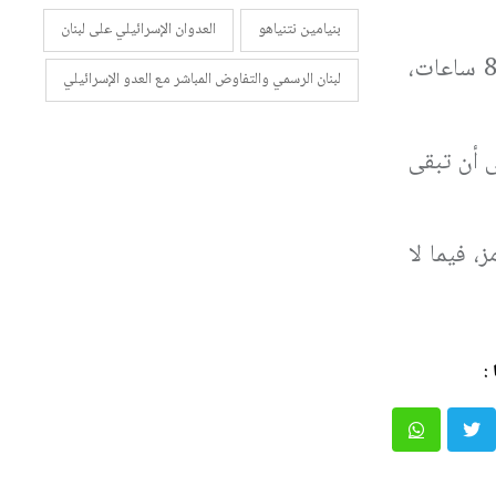
بنيامين نتنياهو
العدوان الإسرائيلي على لبنان
تستضيف واشنطن، اليوم، جولة مفاوضات عسكرية مباشرة بين لبنان وإسرائيل، من المقرر أن تستمر نحو 8 ساعات،
لبنان الرسمي والتفاوض المباشر مع العدو الإسرائيلي
ودة اتفاق أولي لتمديد الهدنة لمدة 60 يومًا، على أن تبقى
 فيما لا
: