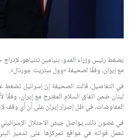
يضغط رئيس وزراء العدو، بنيامين نتنياهو، لإدراج ح
مع إيران، وفقًا لصحيفة «وول ستريت جورنال».
في التفاصيل، قالت الصحيفة إنّ إسرائيل تضغط على
لبنان ضمن اتفاق السلام المقترح مع إيران، وفقً
المفاوضات، في ظل إصرار إيران على أن أي وقف لإطل
في غضون ذلك، يواصل جيش الاحتلال الإسرائيلي عدو
تعمل قواته في مواقع تمركزها على تدمير البنى