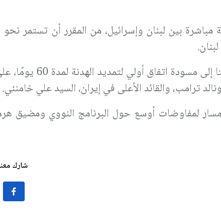
بنان.
كانت تقارير قد أفادت بأنّ واشنطن وطهران توصلتا إلى مس
دونالد ترامب، والقائد الأعلى في إيران، السيد علي خامنئي.
مسار لمفاوضات أوسع حول البرنامج النووي ومضيق هرمز،
شارك معنا 