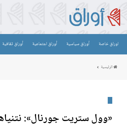
اوراق خاصة
أوراق سياسية
أوراق اجتماعية
أوراق ثقافية
الرئيسية
«وول ستريت جورنال»: نتنيا