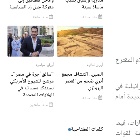
مغاربة وإسبان بسبب
وأدخل فلسطين إلى
مأساة سبتة
معركة جيل زد السياسية
منذ ساعة
منذ ساعة
م المقترح
أوراق ثقافية
أوراق سياسية
الصين.. اكتشاف مجمع
"سائق أجرة في مصر"..
أثري ضخم من العصر
مرشح للشيوخ الأمريكي
ائيلية في
البرونزي
يستذكر مسيرته في
الولايات المتحدة
يدة أمام
منذ ساعة
منذ ساعتين
رات، فيما
كلمات المفتاحية
ة القوات