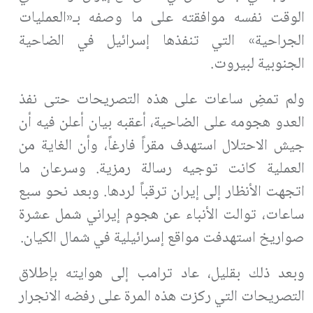
الوقت نفسه موافقته على ما وصفه بـ«العمليات
الجراحية» التي تنفذها إسرائيل في الضاحية
الجنوبية لبيروت.
ولم تمضِ ساعات على هذه التصريحات حتى نفذ
العدو هجومه على الضاحية، أعقبه بيان أعلن فيه أن
جيش الاحتلال استهدف مقراً فارغاً، وأن الغاية من
العملية كانت توجيه رسالة رمزية. وسرعان ما
اتجهت الأنظار إلى إيران ترقباً لردها. وبعد نحو سبع
ساعات، توالت الأنباء عن هجوم إيراني شمل عشرة
صواريخ استهدفت مواقع إسرائيلية في شمال الكيان.
وبعد ذلك بقليل، عاد ترامب إلى هوايته بإطلاق
التصريحات التي ركزت هذه المرة على رفضه الانجرار