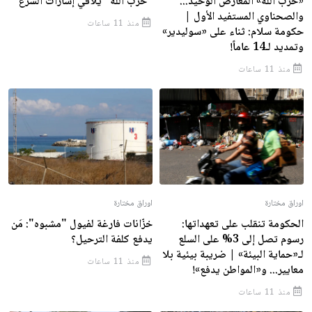
«حزب الله» المعارض الوحيد...
"حزب الله" يلاقي إشارات الشرع
والصحناوي المستفيد الأول |
منذ 11 ساعات
حكومة سلام: ثناء على «سوليدير»
وتمديد لـ14 عاماً!
منذ 11 ساعات
اوراق مختارة
اوراق مختارة
الحكومة تنقلب على تعهداتها:
خزّانات فارغة لفيول "مشبوه": مَن
رسوم تصل إلى 3% على السلع
يدفع كلفة الترحيل؟
لـ«حماية البيئة» | ضريبة بيئية بلا
منذ 11 ساعات
معايير... و«المواطن يدفع»!
منذ 11 ساعات