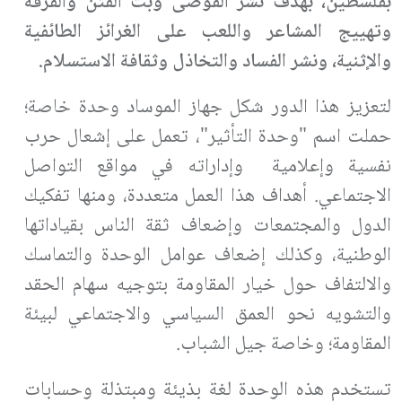
بفلسطين، بهدف نشر الفوضى وبث الفتن والفرقة
وتهييج المشاعر واللعب على الغرائز الطائفية
والإثنية، ونشر الفساد والتخاذل وثقافة الاستسلام.
لتعزيز هذا الدور شكل جهاز الموساد وحدة خاصة؛
حملت اسم "وحدة التأثير"، تعمل على إشعال حرب
نفسية وإعلامية وإداراته في مواقع التواصل
الاجتماعي. أهداف هذا العمل متعددة، ومنها تفكيك
الدول والمجتمعات وإضعاف ثقة الناس بقياداتها
الوطنية، وكذلك إضعاف عوامل الوحدة والتماسك
والالتفاف حول خيار المقاومة بتوجيه سهام الحقد
والتشويه نحو العمق السياسي والاجتماعي لبيئة
المقاومة؛ وخاصة جيل الشباب.
تستخدم هذه الوحدة لغة بذيئة ومبتذلة وحسابات