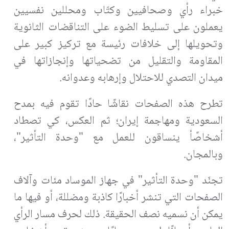
خبراء رأي وصحافيين وكتّاب ومحللين نفسيين
يعملون على تسليط الضوء على التناقضات الثانوية
وتحويلها إلى خلافات رئيسة مع تركيز كبير على
المقاومة والتقليل من تضحياتها وإنجازاتها في
ميدان التصدي للاحتلال وإرهابه وعدوانه.
تطرح هذه الصفحات نقاشًا حادًا تقوم فيه بمدح
السعودية ومهاجمة إيران؛ ثم العكس، كي تصطاد
أشخاصًأ ينساقون للعمل مع "وحدة التأثير"،
وبالمجان.
تجنّد "وحدة التأثير" في جهاز الموساد مئات وآلاف
الصفحات التي تنشر أخبارًا كاذبة ومضللة، أو فيها ما
يمكن أن نسميه نصف الحقيقة. ذلك لحرف مسار الرأي