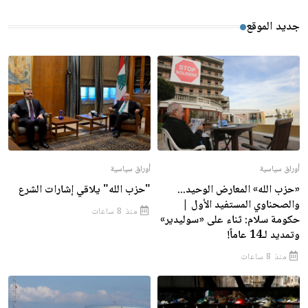
جديد الموقع
أوراق سياسية
أوراق سياسية
«حزب الله» المعارض الوحيد...
"حزب الله" يلاقي إشارات الشرع
والصحناوي المستفيد الأول |
منذ 8 ساعات
حكومة سلام: ثناء على «سوليدير»
وتمديد لـ14 عاماً!
منذ 8 ساعات