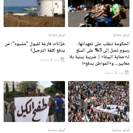
اوراق مختارة
اوراق مختارة
الحكومة تنقلب على تعهداتها:
خزّانات فارغة لفيول "مشبوه": مَن
رسوم تصل إلى 3% على السلع
يدفع كلفة الترحيل؟
لـ«حماية البيئة» | ضريبة بيئية بلا
منذ 8 ساعات
معايير... و«المواطن يدفع»!
منذ 8 ساعات
أوراق سياسية
أوراق سياسية