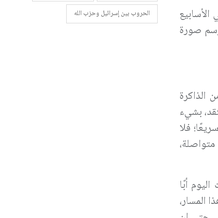
 الأسابيع
الحروب بين إسرائيل وحزب الله
رسم صورة
 الذاكرة
إلى ما سمّاه حرب "سلامة الجليل" (1982)، كان يعتقد، بشيء
يعًا؛ فلا
 متواصلة،
ليوم أبًا
ا المسار،
.. حتى إن