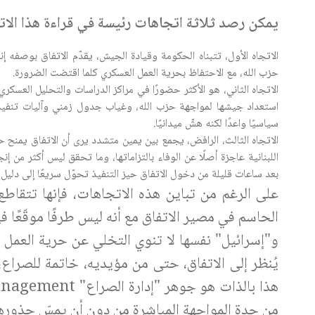
يمكن رصد ثلاثة اتجاهات رئيسة في قراءة هذا الاتف
الاتجاه الأول، تتبناه الحكومة وقيادة الجيش، يقدّم الاتفاق بوصفه إن
حزب الله، مع الاحتفاظ بحرية العمل العسكري كلما اقتضت الضرورة.
الاتجاه الثاني، هو الأكثر حضورًا في مراكز الدراسات والتحليل العسك
استعداد جيشها لمواجهة حزب الله، وغياب جدول زمني وآليات تنفيذ
سياسيًا واعدًا لكنه هشّ ميدانيًا.
الاتجاه الثالث، الرافض، يجمع بين يمين متشدد يرى أن الاتفاق يمنح ح
اللبنانية عاجزة أصلًا عن الوفاء بالتزاماتها، وما تحقق ليس أكثر من 
بعد ساعات قليلة من دخول الاتفاق حيز التنفيذ تحوّل سريعًا إلى دليل
على الرغم من تباين هذه الاتجاهات، فإنها تتقاط
الحاسم في مصير الاتفاق مع أنه ليس طرفًا موقّعًا
و"إسرائيل" نفسها لا تنوي التخلي عن حرية العمل ال
يُنظر إلى الاتفاق، حتى من مؤيديه، خاتمة للصراع،
هذا بالذات هو جوهر "إدارة الصراع"
Management
من حدة المواجهة المباشرة من دون أن يمسّ جذورها، 