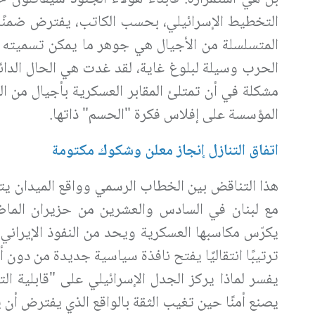
التخطيط الإسرائيلي، بحسب الكاتب، يفترض ضمنًا أ
المتسلسلة من الأجيال هي جوهر ما يمكن تسميته ال
الحرب وسيلة لبلوغ غاية، لقد غدت هي الحال الدائمة 
مشكلة في أن تمتلئ المقابر العسكرية بأجيال من ال
المؤسسة على إفلاس فكرة "الحسم" ذاتها.
اتفاق التنازل إنجاز معلن وشكوك مكتومة
هذا التناقض بين الخطاب الرسمي وواقع الميدان يتجلى
مع لبنان في السادس والعشرين من حزيران الماضي.
يكرّس مكاسبها العسكرية ويحد من النفوذ الإيراني،
ترتيبًا انتقاليًا يفتح نافذة سياسية جديدة من دون 
يفسر لماذا يركز الجدل الإسرائيلي على "قابلية ا
يصنع أمنًا حين تغيب الثقة بالواقع الذي يفترض أن يط