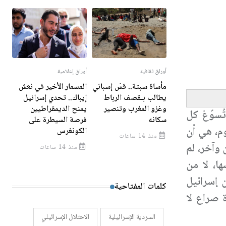
أوراق ثقافية
أوراق إعلامية
مأساة سبتة.. قسّ إسباني
المسمار الأخير في نعش
يطالب بـقصف الرباط
إيباك.. تحدي إسرائيل
وغزو المغرب وتنصير
يمنح الديمقراطيين
ُسوّغ كل
سكانه
فرصة السيطرة على
وم، هي أن
الكونغرس
منذ 14 ساعات
 وآخر، لم
منذ 14 ساعات
ها، لا من
 إسرائيل
كلمات المفتاحية
 صراع لا
السردية الإسرائيلية
الاحتلال الإسرائيلي