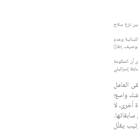
 حين نزع سلاح
لبنانية وعدم
صيف، إطارًا
ى أن الحكومة
ضابط إسرائيلي
ى العامل
 شك واسع؛
 أخرى، لا
سابقاتها.
تيب يقلّل