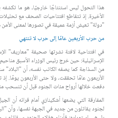
هذا التحول ليس استنتاجًا خارجيًا، هو ما تكشفه 
الأخيرة. إذ تتقاطع افتتاحيات الصحف مع تحليلات
"دولة" تعيش أزمة عميقة في تصورها لمعنى الأمن ذ
من حرب الأربعين عامًا إلى حرب لا تنتهي
في افتتاحية لافتة نشرتها صحيفة "معاريف" الإس
من السذاجة كما يصفه الكاتب نفسه، أن "البلاد" ستنع
الأربعون عامًا تحققت، ولا حتى الأربعون يومًا. إذ 
دفعت خلالها أرواح مئات الجنود قبل أن تنسحب من
المفارقة التي يضعها أشكينازي أمام قرائه أن الجيل
لجنود يقاتلون من جديد في الجبهة نفسها، وأن "البش
بل هي استمراره: فأبناء هؤلاء الجنود سيقاتلون ح