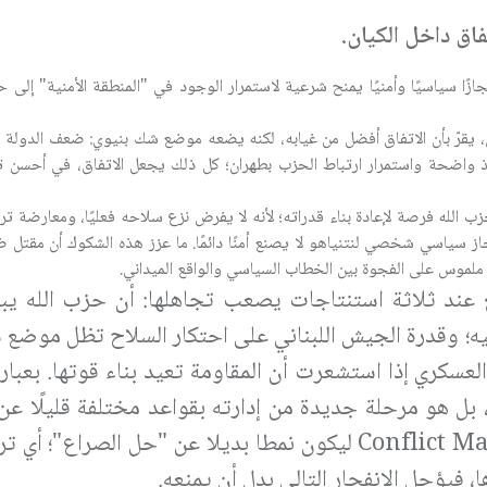
اق داخل الكيان.
جازًا سياسيًا وأمنيًا يمنح شرعية لاستمرار الوجود في "المنطقة الأمنية" إلى
ري، يقرّ بأن الاتفاق أفضل من غيابه، لكنه يضعه موضع شك بنيوي: ضعف الدولة ال
 واضحة واستمرار ارتباط الحزب بطهران؛ كل ذلك يجعل الاتفاق، في أحسن تو
زب الله فرصة لإعادة بناء قدراته؛ لأنه لا يفرض نزع سلاحه فعليًا، ومعارضة تر
إنجاز سياسي شخصي لنتنياهو لا يصنع أمنًا دائمًا. ما عزز هذه الشكوك أن مقتل 
 ملموس على الفجوة بين الخطاب السياسي والواقع الميداني.
ع عند ثلاثة استنتاجات يصعب تجاهلها: أن حزب الله يبق
 فيه؛ وقدرة الجيش اللبناني على احتكار السلاح تظل موضع
عسكري إذا استشعرت أن المقاومة تعيد بناء قوتها. بعبارة
 بل هو مرحلة جديدة من إدارته بقواعد مختلفة قليلًا عن 
Conflict 
ليكون نمطا بديلا عن "حل الصراع"؛ أي تر
فيؤجل الانفجار التالي بدل أن يمنعه.