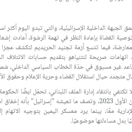
مق الجبهة الداخلية الإسرائيلية، والتي تبدو اليوم أكثر اس
د توصية القضاة بإعادة النظر في تهمة الرشوة، أعادت إشع
عارضة، فيما تتسع أزمة تجنيد الحريديم لتكشف عجزا ب
تهامات صريحة لنتنياهو بتقديم حسابات الائتلاف ال
اعد غير مسبوق في حدّة الخطاب السياسي الداخلي، شمل
 متجدد حيال استقلال القضاء وحرية الإعلام وحقوق الأق
تكتفي بانتقاد إدارة الملف اللبناني، تحمّل ايضًا الحكوم
مباشرة عن تداعيات حرب السابع من أكتوبر/تشرين الأول 2023، وتصف ما تعيشه "إسرائيل" ب
ارية معًا، بينما يرد معسكر اليمين بتوجيه الاتهام إل
ا بدل مساءلتها موضوعيًا.