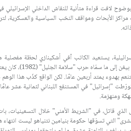
بوضوح لافت قراءة متأنية للنقاش الداخلي الإسرائيلي في
 مراكز الأبحاث ومواقف النخب السياسية والعسكرية، لت
اته.
رائيلية، يستعيد الكاتب آفي أشكينازي لحظة مفصلية من
الإسرائيلية: حين خرج رئيس الوزراء الأسبق مناحيم بيغن 
م بهدوء يمتد أربعين عامًا. لكن الواقع كذّب هذا الوهم سر
تورّطت "إسرائيل" في المستنقع اللبناني لثمانية عشر عامًا
هكة ومنهزمة.
 الذي قاتل، في "الشريط الأمني" خلال التسعينيات، بات ا
رى" التي تسوّقها حكومة بنيامين نتنياهو ليست انتهاء هذ
ين يبلغون الثامنة عشرة، ما لم يلتحقوا بمدارس التوراة