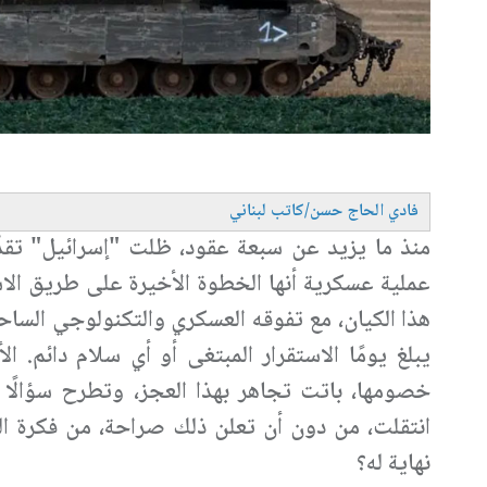
فادي الحاج حسن/كاتب لبناني
منذ ما يزيد عن سبعة عقود، ظلت "إسرائيل" تقد
عملية عسكرية أنها الخطوة الأخيرة على طريق الاست
هذا الكيان، مع تفوقه العسكري والتكنولوجي الساح
يبلغ يومًا الاستقرار المبتغى أو أي سلام دائم. 
خصومها، باتت تجاهر بهذا العجز، وتطرح سؤالًا و
انتقلت، من دون أن تعلن ذلك صراحة، من فكرة الح
نهاية له؟