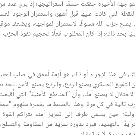
لمواجهة الأخيرة حققت حسمًا استراتيجيًا؛ إذ يرى عدد من
النقطة التي كانت عليها قبل أشهر، واستمرار الوجود الع
در ما يمنح حزب الله مسوغًا لاستمرار المواجهة، ويضعف موق
ليًا بحد ذاته؛ إذا كان المطلوب فعلًا تحجيم نفوذ الحزب 
ا، في هذا الإجراء أو ذاك، هو أزمة أعمق في صلب العقيد
ن التفوق العسكري يصنع الردع، والردع يصنع الأمن، تجد نف
احتلال لا يصنع أمنًا، وأن "المناطق الأمنية" التي أُقيمت 
لحرب تالية في كل مرة. وهذا بالضبط ما يفسره مفهوم "معض
ولية: حين يسعى طرف إلى تعزيز أمنه بتراكم القوة 
تزايدًا بالتهديد، فيرد بدوره بمزيد من المقاومة والتسلح
 جديدة، لا خاتمة لها.