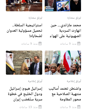
اوراق مختارة
اوراق مختارة
محمد ماراندي... حين
استراتيجية السلطة..
انهارت السردية
تحميل مسؤولية العدوان
الصهيونية على الهواء
لضحاياه!
منذ 9 ساعات
منذ 9 ساعات
أوراق إعلامية
أوراق إعلامية
واشنطن تعتمد أساليب
إسرائيل هيوم: إسرائيل
منتهية الصلاحية مع
ودول الخليج في خطوة
محور المقاومة
سرية ستُغضب إيران
منذ 9 ساعات
منذ 13 ساعات