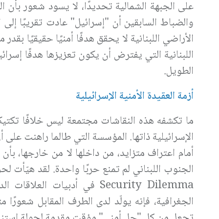
على الجبهة الشمالية تحديدًا، لا يسود شعور بأن ا
والضباط السابقين أن "إسرائيل" عادت تقريبًا إلى 
الأراضي اللبنانية لا يحقق هدفًا أمنيًا حقيقيًا بق
اللبنانية التي يفترض أن يكون تعزيزها هدفًا إسرائي
الطويل.
أزمة العقيدة الأمنية الإسرائيلية
ما تكشفه هذه النقاشات مجتمعة ليس خلافًا تكتيكيً
الإسرائيلية ذاتها. المؤسسة التي طالما راهنت على أ
أمام اعتراف متزايد، من داخلها لا من خارجها، بأن ال
الجنوب اللبناني لم تمنع حربًا واحدة. لقد هيّأت 
Security Dilemma
في أدبيات العلاقات الد
الجغرافية، فإنه يولّد لدى الطرف المقابل شعورًا م
تجعل من كل "حل أمني" مؤقت مقدمة لجولة استنزاف