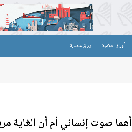
أوراق إعلامية
اوراق مختارة
أهما صوت إنساني أم أن الغاية مري