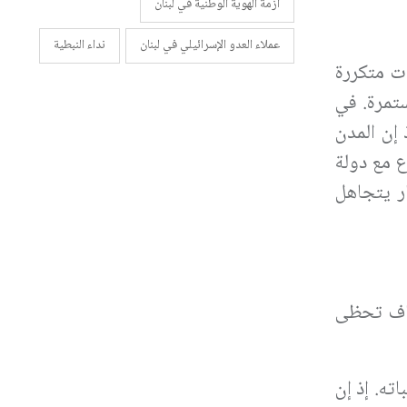
أزمة الهوية الوطنية في لبنان
عملاء العدو الإسرائيلي في لبنان
نداء النبطية
ات متكررة
ستمرة. في
 إن المدن
ع مع دولة
ار يتجاهل
داف تحظى
ته. إذ إن