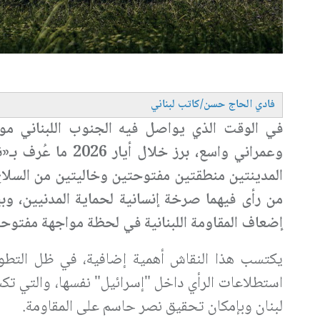
فادي الحاج حسن/كاتب لبناني
في الوقت الذي يواصل فيه الجنوب اللبناني مواج
وعمراني واسع، برز 
المدينتين منطقتين مفتوحتين وخاليتين من السلاح تحت
من رأى فيهما صرخة إنسانية لحماية المدنيين، وب
إضعاف المقاومة اللبنانية في لحظة مواجهة مفتوحة 
يكتسب هذا النقاش أهمية إضافية، في ظل التطورا
استطلاعات الرأي داخل "إسرائيل" نفسها، والتي تك
لبنان وبإمكان تحقيق نصر حاسم على المقاومة
.