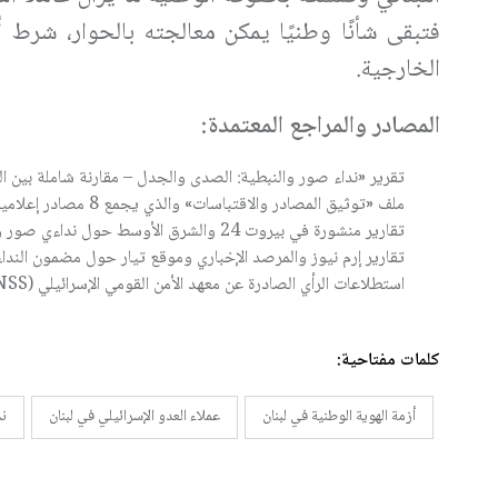
فتبقى شأنًا وطنيًا يمكن معالجته بالحوار، شرط
الخارجية
.
المصادر والمراجع المعتمدة
:
تقرير «نداء صور والنبطية: الصدى والجدل – مقارنة شاملة بين ا
ملف «توثيق المصادر والاقتباسات» والذي يجمع 8 مصادر إعلامية موثقة حول النداءين عبر وسائل التواصل والاعلام
تقارير منشورة في بيروت 24 والشرق الأوسط حول نداءي صور والنبطية
تقارير إرم نيوز والمرصد الإخباري وموقع تيار حول مضمون النداء
استطلاعات الرأي الصادرة عن معهد الأمن القومي الإسرائيلي
NSS)
كلمات مفتاحية:
أزمة الهوية الوطنية في لبنان
عملاء العدو الإسرائيلي في لبنان
ند