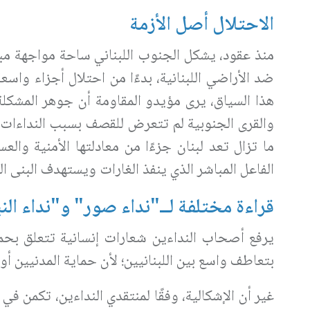
الاحتلال أصل الأزمة
منذ عقود، يشكل الجنوب اللبناني ساحة مواجهة مبا
ضد الأراضي اللبنانية، بدءًا من احتلال أجزاء واس
هذا السياق، يرى مؤيدو المقاومة أن جوهر المشكلة 
والقرى الجنوبية لم تتعرض للقصف بسبب النداءات ال
ما تزال تعد لبنان جزءًا من معادلتها الأمنية وا
الفاعل المباشر الذي ينفذ الغارات ويستهدف البنى ال
قراءة مختلفة لــ"نداء صور" و"نداء الن
يرفع أصحاب النداءين شعارات إنسانية تتعلق بحم
بتعاطف واسع بين اللبنانيين؛ لأن حماية المدنيين أو
غير أن الإشكالية، وفقًا لمنتقدي النداءين، تكمن في