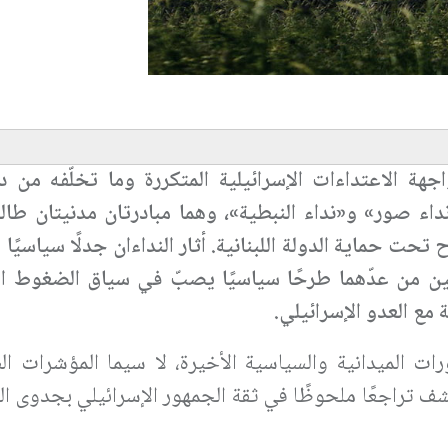
هة الاعتداءات الإسرائيلية المتكررة وما تخلّفه من د
خلال أيار 2026 ما عُرف بـ«نداء صور» و«نداء النبطية»، وهما مبادرتان مدنيتان 
 حماية الدولة اللبنانية. أثار النداءان جدلًا سياسيًا و
ين من عدّهما طرحًا سياسيًا يصبّ في سياق الضغوط الر
مع العدو الإسرائيلي
.
ت الميدانية والسياسية الأخيرة، لا سيما المؤشرات ال
شف تراجعًا ملحوظًا في ثقة الجمهور الإسرائيلي بجدوى 