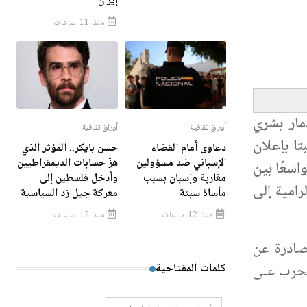
إيران
منذ 11 ساعات
مار بشري
أوراق ثقافية
أوراق ثقافية
طالبتا بإعلان
دعاوى أمام القضاء
حسن بايكر.. المؤثر الذي
الإسباني ضد مسؤولين
هزّ حسابات الديمقراطيين
اسعًا بين
مغاربة وإسبان بسبب
وأدخل فلسطين إلى
امية إلى
مأساة سبتة
معركة جيل زد السياسية
منذ 12 ساعات
منذ 12 ساعات
صادرة عن
كلمات المفتاحية
الحرب على