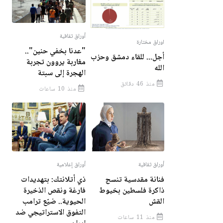
أوراق ثقافية
اوراق مختارة
"عدنا بخفي حنين"..
أجل... للقاء دمشق وحزب
مغاربة يروون تجربة
الله
الهجرة إلى سبتة
منذ 46 دقائق
منذ 10 ساعات
أوراق ثقافية
أوراق إعلامية
فنانة مقدسية تنسج
ذي أتلانتك: بتهديدات
ذاكرة فلسطين بخيوط
فارغة ونقص الذخيرة
القش
الحيوية.. ضيّع ترامب
التفوق الاستراتيجي ضد
منذ 11 ساعات