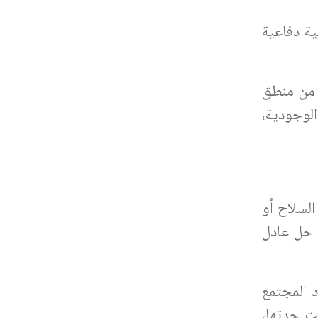
ية دفاعية
ا من منطق
الوجودية،
السلاح أو
ب حل عادل
 المجتمع
غت حدتها،