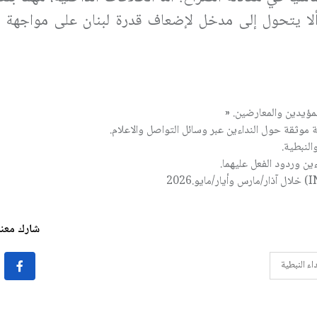
 ألا يتحول إلى مدخل لإضعاف قدرة لبنان على مواجهة ا
لمؤيدين والمعارضين
» .
.
.
ين وردود الفعل عليهما
.
(I
خلال آذار/مارس وأيار/مايو
2026.
شارك معنا 
اء النبطية