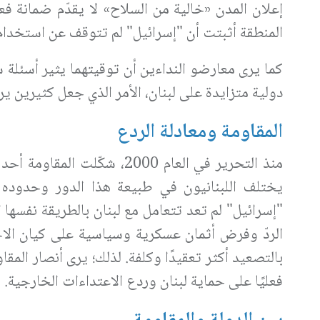
إعلان المدن «خالية من السلاح» لا يقدّم ضمانة فع
المنطقة أثبتت أن "إسرائيل" لم تتوقف عن استخدام 
كما يرى معارضو النداءين أن توقيتهما يثير أسئلة
دولية متزايدة على لبنان، الأمر الذي جعل كثيرين ير
المقاومة ومعادلة الردع
منذ التحرير في العام 2000، ش
يختلف اللبنانيون في طبيعة هذا الدور وحدوده و
"إسرائيل" لم تعد تتعامل مع لبنان بالطريقة نفسها
الردّ وفرض أثمان عسكرية وسياسية على كيان الاح
بالتصعيد أكثر تعقيدًا وكلفة. لذلك؛ يرى أنصار المق
فعليًا على حماية لبنان وردع الاعتداءات الخارجية
.