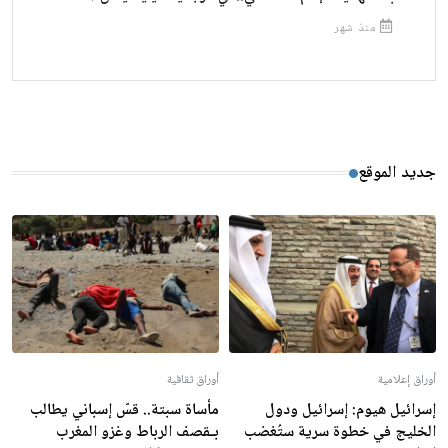
منذ شهر
جديد الموقع
أوراق إعلامية
أوراق ثقافية
إسرائيل هيوم: إسرائيل ودول
مأساة سبتة.. قسّ إسباني يطالب
الخليج في خطوة سرية ستُغضب
بـقصف الرباط وغزو المغرب