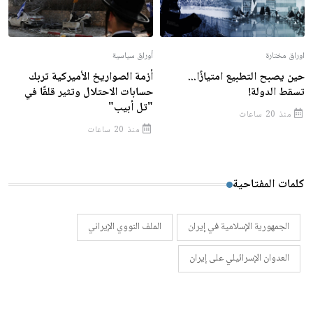
اوراق مختارة
أوراق سياسية
حين يصبح التطبيع امتيازًا...
أزمة الصواريخ الأميركية تربك
تسقط الدولة!
حسابات الاحتلال وتثير قلقًا في
"تل أبيب"
منذ 20 ساعات
منذ 20 ساعات
كلمات المفتاحية
الجمهورية الإسلامية في إيران
الملف النووي الإيراني
العدوان الإسرائيلي على إيران