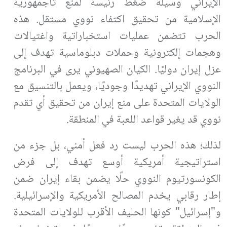
الإيراني وسيلة ضغط رئيسة لمنع تاجمهورية
الإسلامية من تحقيق اكتفاء نووي مستقل. هذه
الحرب تتضمن عمليات استخباراتية واغتيالات
وهجمات إلكترونية وحملات دبلوماسية تهدف إلى
عزل إيران دوليًا. الكيان الصهيوني يرى في البرنامج
النووي الإيراني تهديدًا وجوديًا، ويعمل بالتنسيق مع
الولايات المتحدة على منع إيران من تحقيق أي تقدم
نووي قد يغير قواعد اللعبة في المنطقة
.
لذلك؛ هذه الحرب ليست رد فعل أمني، بل جزء من
استراتيجية أمريكية أوسع تهدف إلى فرض
الكونسورتيوم النووي حلًا يضمن بقاء إيران ضمن
إطار رقابي يخدم المصالح الأمريكية والإسرائيلية.
و"إسرائيل" كونها الحليف الأقرب للولايات المتحدة