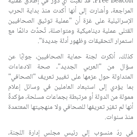
Free Beacon
، قد لعبت أي دور في إطلاق عملية
المراجعة، وأشارت إلى أنها أكدت منذ بداية الحرب
الإسرائيلية على غزة أن "عملية توثيق الصحافيين
القتلى عملية ديناميكية ومتواصلة، تُحدَّث دائمًا مع
استمرار التحقيقات وظهور أدلة جديدة".
كذلك، أنكرت لجنة حماية الصحافيين، جوابًا عن
سؤال من "العربي الجديد"، صحة الادعاءات
المتداولة حول عزمها على تغيير تعريف "الصحافي"
بما يؤدي إلى استبعاد العاملين في وسائل إعلام
ممولة من الدولة أو مرتبطة بجماعات مسلحة، مؤكدةً
أنها لم تغيّر تعريفها للصحافي ولا منهجيتها المعتمدة
منذ سنوات.
في ردّ منسوب إلى رئيس مجلس إدارة اللجنة،