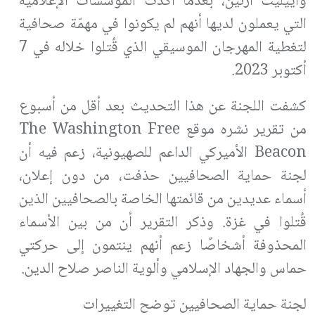
وأييليت أرنين، بعدما أكدت المؤسسات الإعلامية
التي يعملون لديها أنهم لم يكونوا في مهمّة صحافية
لتغطية المهرجان الموسيقي الذي قُتلوا خلاله في 7
أكتوبر 2023.
كشفت اللجنة عن هذا التحديث بعد أقل من أسبوع
من تقرير نشره موقع
The Washington Free
Beacon
الأميركي الداعم للصهيونية، زعم فيه أن
لجنة حماية الصحافيين حذفت، من دون إعلان،
أسماء عديدين من قائمتها الخاصة بالصحافيين الذين
قُتلوا في غزة. وذكر التقرير أن من بين الأسماء
المحذوفة أشخاصًا زعم أنهم ينتمون إلى حركتي
حماس والجهاد الإسلامي وألوية الناصر صلاح الدين.
لجنة حماية الصحافيين توضح التغييرات