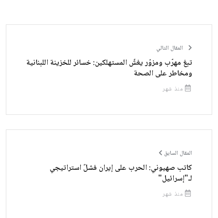
المقال التالي
تبغ مهرّب ومزوّر يغشّ المستهلكين: خسائر للخزينة اللبنانية
ومخاطر على الصحة
منذ شهر
المقال السابق
كاتب صهيوني: الحرب على إيران فشلٌ استراتيجي
لـ"إسرائيل"
منذ شهر