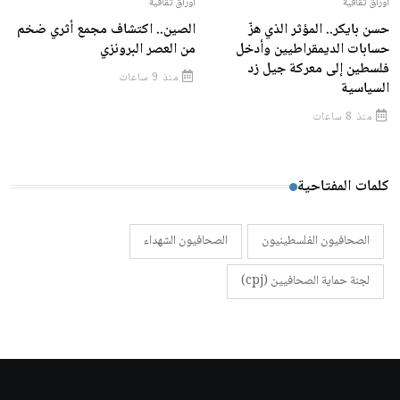
أوراق ثقافية
أوراق ثقافية
حسن بايكر.. المؤثر الذي هزّ
الصين.. اكتشاف مجمع أثري ضخم
حسابات الديمقراطيين وأدخل
من العصر البرونزي
فلسطين إلى معركة جيل زد
منذ 9 ساعات
السياسية
منذ 8 ساعات
كلمات المفتاحية
الصحافيون الفلسطينيون
الصحافيون الشهداء
لجنة حماية الصحافيين (cpj)