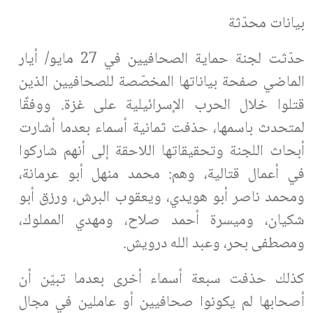
بيانات محدّثة
حدّثت لجنة حماية الصحافيين في 27 مايو/ أيار
الماضي صفحة بياناتها المخصّصة للصحافيين الذين
قتلوا خلال الحرب الإسرائيلية على غزة. ووفقًا
لمتحدث باسمها، حذفت ثمانية أسماء بعدما أشارت
أبحاث اللجنة وتحقيقاتها اللاحقة إلى أنهم شاركوا
في أعمال قتالية، وهم: محمد منهل أبو عرمانة،
ومحمد ناصر أبو هويدي، ويعقوب البرش، ورزق أبو
شكيان، وميسرة أحمد صلاح، ومهدي المملوك،
ومصطفى بحر، وعبد الله درويش.
كذلك حذفت سبعة أسماء أخرى بعدما تبيّن أن
أصحابها لم يكونوا صحافيين أو عاملين في مجال