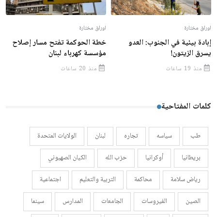
اوراق مختارة
اوراق مختارة
إبادة بيئية في الجنوب: العدو
خطة الحوكمة تفتح مسار إصلاح
يسرق الزيتون!
مؤسسة كهرباء لبنان
منذ 19 ساعات
منذ 20 ساعات
كلمات المفتاحية
طب
سياسه
تجاره
لبنان
الولايات المتحدة
بريطانيا
أوكرانيا
حزب الله
الكيان الصهيوني
رياض سلامة
محاكمة
التربية والتعليم
اجتماعية
الصين
الفيروسات
الجامعات
المدارس
سينما