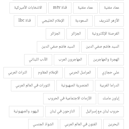
عماد مغنية
عماد مغنية
قناة mtv
الانتخابات الأميركية
الأزهر الشريف
السعودية
الإعلام الخليجي
قناة lbc
القرصنة الإلكترونية
الجزائر
الجزائر
السيد هاشم صفي الدين
السيد هاشم صفي الدين
الهجرة والمهاجرين
المهاجرون العرب
الأدب اللبناني
علي حجازي
المراسل الحربي
الإعلام المقاوم
التراث العربي
الدراما الغربية
العنصرية الصهيونية
الثورات في العالم العربي
إياون ماسك
الأزمات الاجتماعية في الحروب
حروب لبنان مع إسرائيل
النازحون في لبنان
اليهود والصهيونية
البحرين
الفنون في العالم العربي
الشواذ الجنسي