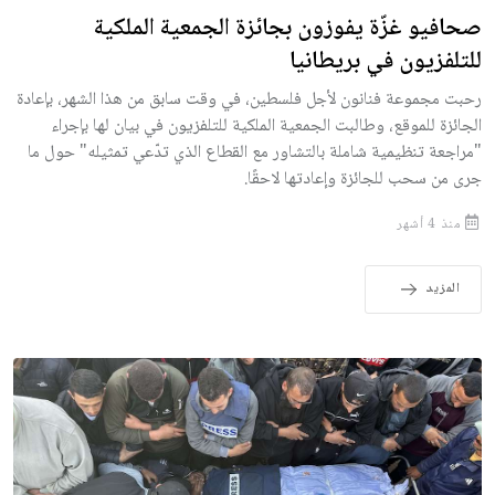
صحافيو غزّة يفوزون بجائزة الجمعية الملكية
للتلفزيون في بريطانيا
رحبت مجموعة فنانون لأجل فلسطين، في وقت سابق من هذا الشهر، بإعادة
الجائزة للموقع، وطالبت الجمعية الملكية للتلفزيون في بيان لها بإجراء
"مراجعة تنظيمية شاملة بالتشاور مع القطاع الذي تدّعي تمثيله" حول ما
جرى من سحب للجائزة وإعادتها لاحقًا.
منذ 4 أشهر
المزيد