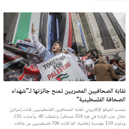
نقابة الصحافيين المصريين تمنح جائزتها لـ"شهداء
الصحافة الفلسطينية"
بحسب الموقع الإلكتروني لنقابة الصحافيين الفلسطينيين، قتلت إسرائيل
خلال حرب الإبادة في غزة 256 صحافياً، واعتقلت 49، وأصابت 535،
ودمّرت 150 مؤسسة إعلامية، كما قتلت 706 فلسطينيين من عائلات