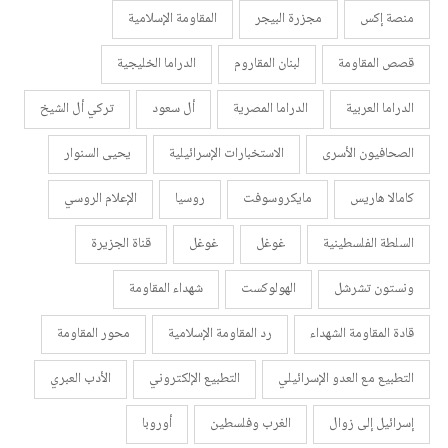
منصة إكس
مجزرة البيجر
المقاومة الإسلامية
قصص المقاومة
لبنان المقاروم
الدراما الخليجية
الدراما العربية
الدراما المصرية
أل سعود
تركي أل الشيخ
الصحافيون الأسرى
الاستخبارات الإسرائيلية
يحيى السنوار
كامالا هاريس
مايكروسوفت
روسيا
الإعلام الروسي
السلطة الفلسطينية
غوغل
غوغل
قناة الجزيرة
ونستون تشرشل
الهولوكست
شهداء المقاومة
قادة المقاومة الشهداء
رد المقاومة الإسلامية
محور المقاومة
التطبيع مع العدو الإسرائيلي
التطبيع الإلكتروني
الأدب العبري
إسرائيل إلى زوال
الغرب وفلسطين
أوروبا