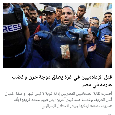
قتل الإعلاميين في غزة يطلق موجة حزن وغضب
عارمة في مصر
أصدرت نقابة الصحافيين المصريين إدانة قوية لا لبس فيها، واصفة اغتيال
أنس الشريف وخمسة صحافيين آخرين (بمن فيهم محمد قريقع) بأنه
«جريمة بشعة» ارتكبها جيش الاحتلال الإسرائيلي