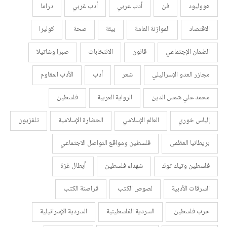
هووليود
فن
أدب عربي
أدب غربي
دراما
الاقتصاد
الموازنة العامة
بيئة
صحة
كوليرا
الضمان الإجتماعي
قانون
الانتخابات
صبرا وشاتيلا
مجازر العدو الإسرائيلي
شعر
أدب
الأدب المقاوم
محمد علي شمس الدين
الرواية العربية
فلسطين
إلياس خوري
العالم الإسلامي
الحضارة الإسلامية
تلفزيون
بريطانيا العظمى
فلسطين ومواقع التواصل الاجتماعي
فلسطين وتيك توك
شهداء فلسطين
أبطال غزة
السرقات الأدبية
لصوص الكتب
قراصنة الكتب
حرب فلسطين
السردية الفلسطينية
السردية الإسرائيلية