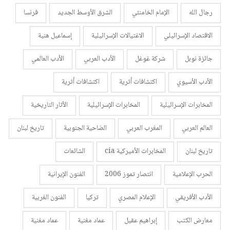
رجال الله
الإمام الخامنئي
الشرق الأوسط الجديد
فرنسا
الاقتصاد الإسرائيلي
الاغتيالات الإسرائيلية
إسماعيل هنية
جائزة نوبل
شركة غوغل
الأدب العربي
الأدب العالمي
الأدب الأسيوي
اكتشافات أثرية
اكتشافات أثرية
المخابرات الإسرائيلية
المخابرات الإسرائيلية
الأثار التاريخية
العالم العربي
المغرب العربي
الضاحية الجنوبية
تاريخ لبنان
تاريخ لبنان
المخابرات الأميركية cia
الشائعات
الحرب الإعلامية
انتصار تموز 2006
الفنون الإيرانية
الأدب الأفريقي
الإعلام المصري
تركيا
الفنون الغربية
معارض الكتب
إبراهيم عقيل
عماد مغنية
عماد مغنية