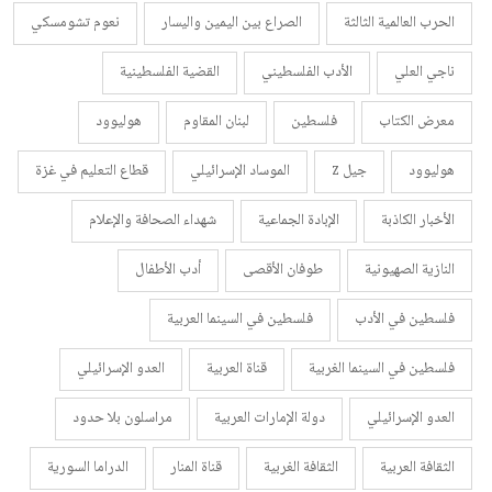
الحرب العالمية الثالثة
الصراع بين اليمين واليسار
نعوم تشومسكي
ناجي العلي
الأدب الفلسطيني
القضية الفلسطينية
معرض الكتاب
فلسطين
لبنان المقاوم
هوليوود
هوليوود
جيل z
الموساد الإسرائيلي
قطاع التعليم في غزة
الأخبار الكاذبة
الإبادة الجماعية
شهداء الصحافة والإعلام
النازية الصهيونية
طوفان الأقصى
أدب الأطفال
فلسطين في الأدب
فلسطين في السينما العربية
فلسطين في السينما الغربية
قناة العربية
العدو الإسرائيلي
العدو الإسرائيلي
دولة الإمارات العربية
مراسلون بلا حدود
الثقافة العربية
الثقافة الغربية
قناة المنار
الدراما السورية