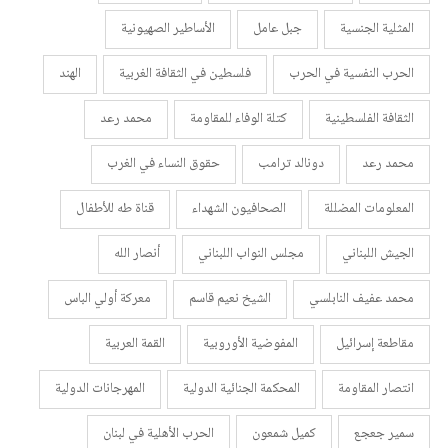
المثلية الجنسية
جبل عامل
الأساطير الصهيونية
الحرب النفسية في الحرب
فلسطين في الثقافة الغربية
الهند
الثقافة الفلسطينية
كتلة الوفاء للمقاومة
محمد رعد
محمد رعد
دونالد ترامب
حقوق النساء في الغرب
المعلومات المضللة
الصحافيون الشهداء
قناة طه للأطفال
الجيش اللبناني
مجلس النواب اللبناني
أنصار الله
محمد عفيف النابلسي
الشيخ نعيم قاسم
معركة أولي الباس
مقاطعة إسرائيل
المفوضية الأوروبية
القمة العربية
انتصار المقاومة
المحكمة الجنائية الدولية
المهرجانات الدولية
سمير جعجع
كميل شمعون
الحرب الأهلية في لبنان