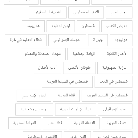
ناجي العلي
الأدب الفلسطيني
القضية الفلسطينية
معرض الكتاب
فلسطين
لبنان المقاوم
هوليوود
هوليوود
جيل z
الموساد الإسرائيلي
قطاع التعليم في غزة
الأخبار الكاذبة
الإبادة الجماعية
شهداء الصحافة والإعلام
النازية الصهيونية
طوفان الأقصى
أدب الأطفال
فلسطين في الأدب
فلسطين في السينما العربية
فلسطين في السينما الغربية
قناة العربية
العدو الإسرائيلي
العدو الإسرائيلي
دولة الإمارات العربية
مراسلون بلا حدود
الثقافة العربية
الثقافة الغربية
قناة المنار
الدراما السورية
السيد حسن نصرالله
الفن الغربي
الأناشيد الفلسطينية