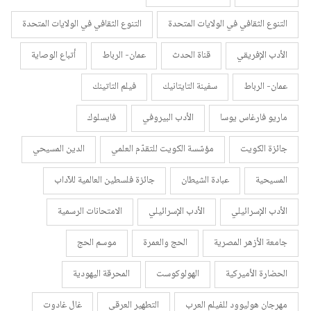
التنوع الثقافي في الولايات المتحدة
التنوع الثقافي في الولايات المتحدة
الأدب الإفريقي
قناة الحدث
عمان- الرباط
أتباع الوصاية
عمان- الرباط
سفينة التايتانيك
فيلم التاتينك
ماريو فارغاس يوسا
الأدب البيروفي
فايسلوك
جائزة الكويت
مؤسّسة الكويت للتقدّم العلمي
الدين المسيحي
المسيحية
عبادة الشيطان
جائزة فلسطين العالمية للآداب
الأدب الإسرائيلي
الأدب الإسرائيلي
الامتحانات الرسمية
جامعة الأزهر المصرية
الحج والعمرة
موسم الحج
الحضارة الأميركية
الهولوكوست
المحرقة اليهودية
مهرجان هوليوود للفيلم العرب
التطهير العرقي
غال غادوت