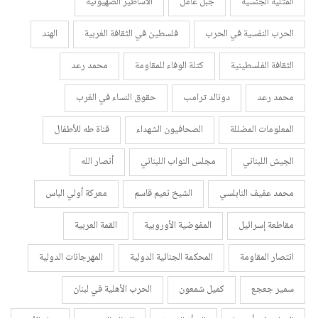
المثلية الجنسية
جبل عامل
الأساطير الصهيونية
الحرب النفسية في الحرب
فلسطين في الثقافة الغربية
الهند
الثقافة الفلسطينية
كتلة الوفاء للمقاومة
محمد رعد
محمد رعد
دونالد ترامب
حقوق النساء في الغرب
المعلومات المضللة
الصحافيون الشهداء
قناة طه للأطفال
الجيش اللبناني
مجلس النواب اللبناني
أنصار الله
محمد عفيف النابلسي
الشيخ نعيم قاسم
معركة أولي الباس
مقاطعة إسرائيل
المفوضية الأوروبية
القمة العربية
انتصار المقاومة
المحكمة الجنائية الدولية
المهرجانات الدولية
سمير جعجع
كميل شمعون
الحرب الأهلية في لبنان