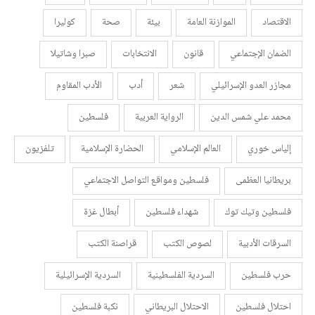
الاقتصاد
الموازنة العامة
بيئة
صحة
كوليرا
الضمان الإجتماعي
قانون
الانتخابات
صبرا وشاتيلا
مجازر العدو الإسرائيلي
شعر
أدب
الأدب المقاوم
محمد علي شمس الدين
الرواية العربية
فلسطين
إلياس خوري
العالم الإسلامي
الحضارة الإسلامية
تلفزيون
بريطانيا العظمى
فلسطين ومواقع التواصل الاجتماعي
فلسطين وتيك توك
شهداء فلسطين
أبطال غزة
السرقات الأدبية
لصوص الكتب
قراصنة الكتب
حرب فلسطين
السردية الفلسطينية
السردية الإسرائيلية
احتلال فلسطين
الاحتلال البريطاني
نكبة فلسطين