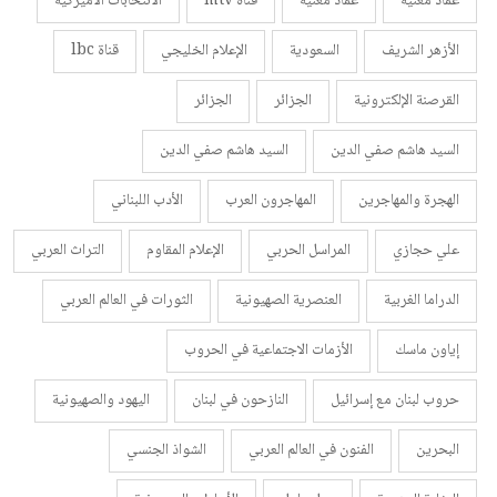
عماد مغنية
عماد مغنية
قناة mtv
الانتخابات الأميركية
الأزهر الشريف
السعودية
الإعلام الخليجي
قناة lbc
القرصنة الإلكترونية
الجزائر
الجزائر
السيد هاشم صفي الدين
السيد هاشم صفي الدين
الهجرة والمهاجرين
المهاجرون العرب
الأدب اللبناني
علي حجازي
المراسل الحربي
الإعلام المقاوم
التراث العربي
الدراما الغربية
العنصرية الصهيونية
الثورات في العالم العربي
إياون ماسك
الأزمات الاجتماعية في الحروب
حروب لبنان مع إسرائيل
النازحون في لبنان
اليهود والصهيونية
البحرين
الفنون في العالم العربي
الشواذ الجنسي