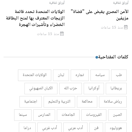
أوراق ثقافية
أوراق ثقافية
الأمن المصري يقبض على "قضاة"
الولايات المتحدة تحدد قائمة
مزيفين
الزيجات المعترف بها لمنح البطاقة
الخضراء وتأشيرات الهجرة
منذ 15 ساعات
منذ 15 ساعات
كلمات المفتاحية
طب
سياسه
تجاره
لبنان
الولايات المتحدة
بريطانيا
أوكرانيا
حزب الله
الكيان الصهيوني
رياض سلامة
محاكمة
التربية والتعليم
اجتماعية
الصين
الفيروسات
الجامعات
المدارس
سينما
هووليود
فن
أدب عربي
أدب غربي
دراما