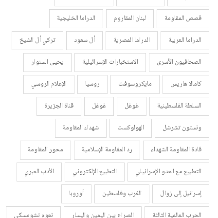
قصص المقاومة
لبنان المقاروم
الدراما الخليجية
الدراما العربية
الدراما المصرية
أل سعود
تركي أل الشيخ
الصحافيون الأسرى
الاستخبارات الإسرائيلية
يحيى السنوار
كامالا هاريس
مايكروسوفت
روسيا
الإعلام الروسي
السلطة الفلسطينية
غوغل
غوغل
قناة الجزيرة
ونستون تشرشل
الهولوكست
شهداء المقاومة
قادة المقاومة الشهداء
رد المقاومة الإسلامية
محور المقاومة
التطبيع مع العدو الإسرائيلي
التطبيع الإلكتروني
الأدب العبري
إسرائيل إلى زوال
الغرب وفلسطين
أوروبا
الحرب العالمية الثالثة
الصراع بين اليمين واليسار
نعوم تشومسكي