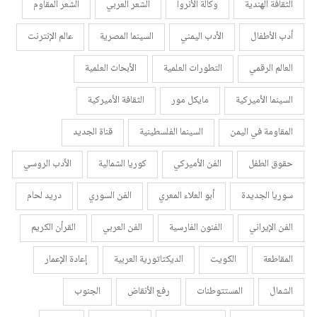
الثقافة الهندية
وكالة الأنروا
الشعر العربي
الشعر المقاوم
أدب الأطفال
الأدب اليمني
السينما المصرية
عالم الإنترنت
العالم الرقمي
التطورات العلمية
الأبحاث العلمية
السينما الأميركية
مايكل مور
الثقافة الأميركية
المقاومة في اليمن
السينما الفلسطينية
قناة الجديد
حقوق الطفل
الفن الأميركي
كوريا الشمالية
الأدب الروسي
سوريا الجديدة
أبو العلاء المعري
الفن السوري
دريد لحام
الفن الإيراني
الفنون الفارسية
الفن العربي
القرأن الكريم
المقاطعة
الكويت
الديكتاتورية العربية
إعادة الإعمار
الشمال
المستتوطنات
رفع الأنقاض
الجنوب