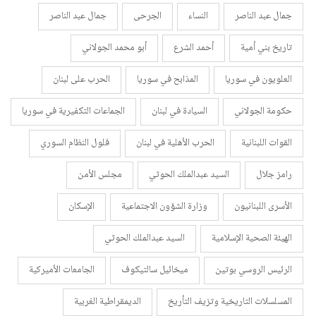
جمال عبد الناصر
النساء
الجرحى
جمال عبد الناصر
تاريخ بني أمية
أحمد الشرع
أبو محمد الجولاني
العلويون في سوريا
المذابح في سوريا
الحرب على لبنان
حكومة الجولاني
السيادة في لبنان
الجماعات التكفيرية في سوريا
القوات اللبنانية
الحرب الأهلية في لبنان
فلول النظام السوري
رامز جلال
السيد عبدالملك الحوثي
مجلس الأمن
الأسرى اللبنانيون
وزارة الشؤون الاجتماعية
الإسكان
الهيئة الصحية الإسلامية
السيد عبدالملك الحوثي
الرئيس الروسي بوتين
ميخائيل سالتيكوف
الجامعات الأميركية
المسلسلات التاريخية وتزيف التأريخ
الديمقراطية الغربية