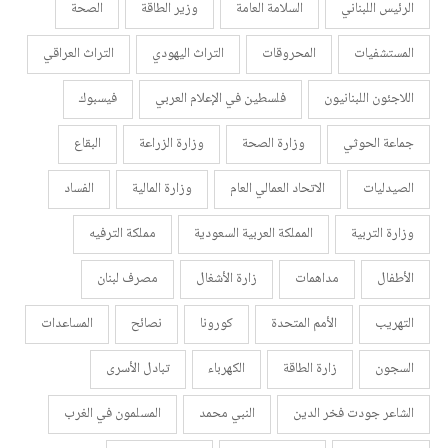
الرئيس اللبناني
السلامة العامة
وزير الطاقة
الصحة
المستشفيات
المحروقات
التراث اليهودي
التراث العراقي
اللاجئون اللبنانيون
فلسطين في الإعلام العربي
فيسبوك
جماعة الحوثي
وزارة الصحة
وزارة الزراعة
البقاع
الصيدليات
الاتحاد العمالي العام
وزارة المالية
الفساد
وزارة التربية
المملكة العربية السعودية
مملكة الترفيه
الأطفال
مداهمات
زارة الأشغال
مصرف لبنان
التهريب
الأمم المتحدة
كورونا
نصائح
المساعدات
السجون
زارة الطاقة
الكهرباء
تبادل الأسرى
الشاعر جودت فخر الدين
النبي محمد
المسلمون في الغرب