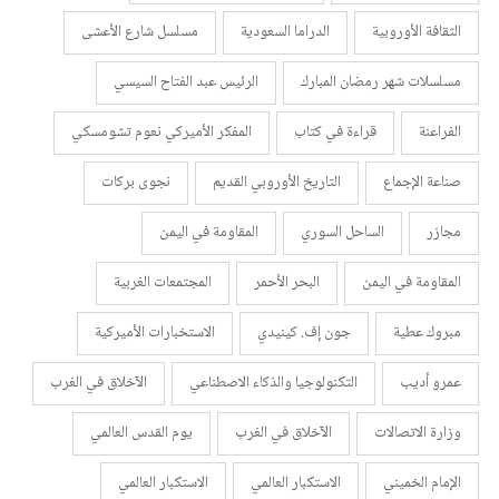
الثقافة الأوروبية
الدراما السعودية
مسلسل شارع الأعشى
مسلسلات شهر رمضان المبارك
الرئيس عبد الفتاح السيسي
الفراعنة
قراءة في كتاب
المفكر الأميركي نعوم تشومسكي
صناعة الإجماع
التاريخ الأوروبي القديم
نجوى بركات
مجازر
الساحل السوري
المقاومة في اليمن
المقاومة في اليمن
البحر الأحمر
المجتمعات الغربية
مبروك عطية
جون إف. كينيدي
الاستخبارات الأميركية
عمرو أديب
التكنولوجيا والذكاء الاصطناعي
الآخلاق في الغرب
وزارة الاتصالات
الآخلاق في الغرب
يوم القدس العالمي
الإمام الخميني
الاستكبار العالمي
الاستكبار العالمي