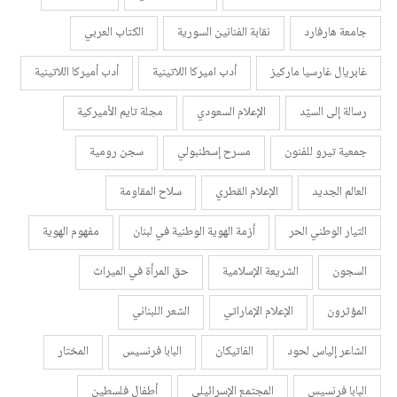
جامعة هارفارد
نقابة الفنانين السورية
الكتاب العربي
غابريال غارسيا ماركيز
أدب اميركا اللاتينية
أدب أميركا اللاتينية
رسالة إلى السيّد
الإعلام السعودي
مجلة تايم الأميركية
جمعية تيرو للفنون
مسرح إسطنبولي
سجن رومية
العالم الجديد
الإعلام القطري
سلاح المقاومة
التيار الوطني الحر
أزمة الهوية الوطنية في لبنان
مفهوم الهوية
السجون
الشريعة الإسلامية
حق المرأة في الميراث
المؤثرون
الإعلام الإماراتي
الشعر اللبناني
الشاعر إلياس لحود
الفاتيكان
البابا فرنسيس
المختار
البابا فرنسيس
المجتمع الإسرائيلي
أطفال فلسطين