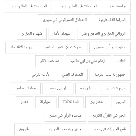
جامعة عدن
الجامعات في العالم الغربي
الجامعات في العالم الغربي
الدراما الفلسطينية
الاحتلال الإسرائيلي في سوريا
الروائي الجزائري الطاهر وطار
شهداء الأمة
شهداء الجزائر
معاوية بن أبي سفيان
الحركات الإسلامية السلفية
وزارة الإقتصاد
الغلاء
الإمام علي بن ابي طالب
متاحف الأثار
جمهورية ليبيا العربية
الإسفاف الفني
الأدب الغربي
وليم شكسبير
مايا زيادة
بيار أبي صعب
معاداة السامية
الدروز
المغتربين
قناة mbc
الموازنة
مقابر
الجن في القرآن الكريم
سجناء الرأي في مصر
قمع الحريات في مصر
جمهورية مصر العربية
الملك فاروق