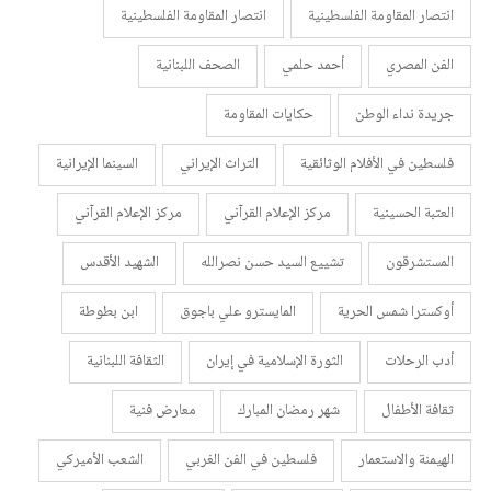
انتصار المقاومة الفلسطينية
انتصار المقاومة الفلسطينية
الفن المصري
أحمد حلمي
الصحف اللبنانية
جريدة نداء الوطن
حكايات المقاومة
فلسطين في الأفلام الوثائقية
التراث الإيراني
السينما الإيرانية
العتبة الحسينية
مركز الإعلام القرآني
مركز الإعلام القرآني
المستشرقون
تشييع السيد حسن نصرالله
الشهيد الأقدس
أوكسترا شمس الحرية
المايسترو علي باجوق
ابن بطوطة
أدب الرحلات
الثورة الإسلامية في إيران
الثقافة اللبنانية
ثقافة الأطفال
شهر رمضان المبارك
معارض فنية
الهيمنة والاستعمار
فلسطين في الفن الغربي
الشعب الأميركي