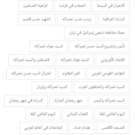
الانحياز في السينما
الحجاب في فرنسا
كراهية المسلمين
الدراما العراقية
زينب حسن نصرالله
الشهيد حسن قصير
حملة مقاطعة داعمي إسرائيل في لبنان
تأبين وتشييع السيد حسن نصرالله
السيد جواد نصرالله
الإتحاد الأوروبي
السيد جواد نصرالله
فلسطين والسيد نصرالله
المؤتمر القومي العربي
الفن المقاوم
اغتيال السيد حسن نصرالله
السيد نصرالله والمثقفون العرب
السيد نصرالله وإيران
السيد نصرالله واليمن
شهر رمضان المبارك
الدراما في شهر رمضان
اليوم العالمي للغة
القضاء اللبناني
اليوم العالمي للغة
المسجد الأقصى
هشام حداد
الجامعات في العالم العربي