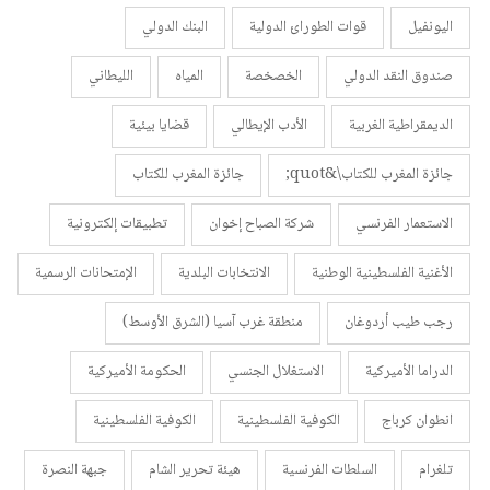
اليونفيل
قوات الطورائ الدولية
البنك الدولي
صندوق النقد الدولي
الخصخصة
المياه
الليطاني
الديمقراطية الغربية
الأدب الإيطالي
قضايا بيئية
جائزة المغرب للكتاب\&quot;
جائزة المغرب للكتاب
الاستعمار الفرنسي
شركة الصباح إخوان
تطبيقات إلكترونية
الأغنية الفلسطينية الوطنية
الانتخابات البلدية
الإمتحانات الرسمية
رجب طيب أردوغان
منطقة غرب آسيا (الشرق الأوسط)
الدراما الأميركية
الاستغلال الجنسي
الحكومة الأميركية
انطوان كرباج
الكوفية الفلسطينية
الكوفية الفلسطينية
تلغرام
السلطات الفرنسية
هيئة تحرير الشام
جبهة النصرة