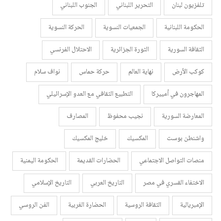
تلفزيون لبنان
التحرير اللبناني
الجنوب اللبناني
الحكومة اللبنانية
الجمعيات النسوية
الحركة النسوية
الثقافة السورية
الثورة الجزائرية
الاحتلال الفرنسي
كوكب الأرض
نهاية العالم
حركة حماس
نواف سلام
المهاجرون في أمييركا
التطبيع الثقافي مع العدو الإسرائيلي
المعارضة السورية
نجيب محفوظ
المصارف
واشنطن بوست
المكسيك
خليج المكسيك
منصات التواصل الاجتماعي
الحضارات القديمة
الحكومة اليمنية
الاختفاء القسري في مصر
التاريخ العربي
التاريخ الإسلامي
الإمبريالية
الثقافة الروسية
الحضارة الغربية
الفن الروسي