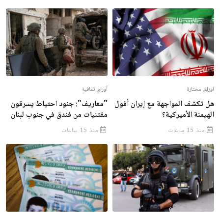
اوراق مختارة
أوراق ثقافية
هل تكشف المواجهة مع إيران أفول
"معاريف": جنود احتياط يسرقون
الهيمنة الأميركية؟
مقتنيات من فندق في جنوب لبنان
منذ 15 ساعات
منذ 15 ساعات