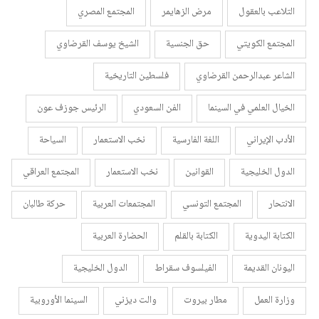
التلاعب بالعقول
مرض الزهايمر
المجتمع المصري
المجتمع الكويتي
حق الجنسية
الشيخ يوسف القرضاوي
الشاعر عبدالرحمن القرضاوي
فلسطين التاريخية
الخيال العلمي في السينما
الفن السعودي
الرئيس جوزف عون
الأدب الإيراني
اللغة الفارسية
نخب الاستعمار
السياحة
الدول الخليجية
القوانين
نخب الاستعمار
المجتمع العراقي
الانتحار
المجتمع التونسي
المجتمعات العربية
حركة طالبان
الكتابة اليدوية
الكتابة بالقلم
الحضارة العربية
اليونان القديمة
الفيلسوف سقراط
الدول الخليجية
وزارة العمل
مطار بيروت
والت ديزني
السينما الأوروبية