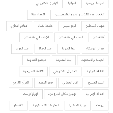
السينما الروسية
اسبانيا
الابتزاز الإلكتروني
الاتحاد العام للكتّاب والأدباء الفلسطينيين
انتصار غزة
شهداء فلسطين
الجواسيس
جامعة بغداد
الإعلام القطري
أفغانستان
النساء في أفغانستان
الإعلام في أفغانستان
جوائز الأوسكار
اللغة العبرية
حب الحياة
حب الموت
الشهادة والاستشهاد
بيئة المقاومة
مجتمع المقاومة
الثقافة التركية
الاحتيال الإلكتروني
الثقافة المسيحية
السيد المسيح
الفن الإيطالي
فجر السعيد
القرآن الكريم
الثقافة الإيرانية
تهجير سكان قطاع غزة
الهولوكوست
بيروت
وزارة الداخلية
المخيمات الفلسطينية
الانتصار