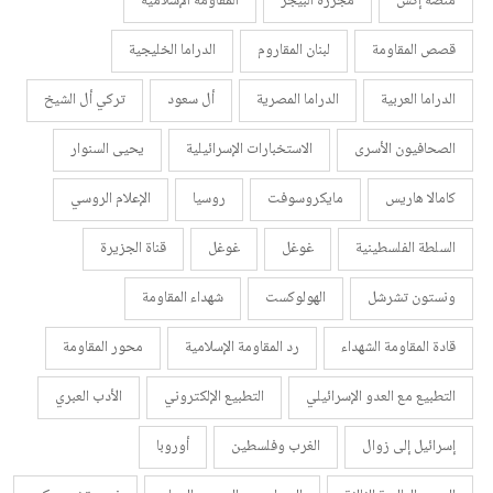
منصة إكس
مجزرة البيجر
المقاومة الإسلامية
قصص المقاومة
لبنان المقاروم
الدراما الخليجية
الدراما العربية
الدراما المصرية
أل سعود
تركي أل الشيخ
الصحافيون الأسرى
الاستخبارات الإسرائيلية
يحيى السنوار
كامالا هاريس
مايكروسوفت
روسيا
الإعلام الروسي
السلطة الفلسطينية
غوغل
غوغل
قناة الجزيرة
ونستون تشرشل
الهولوكست
شهداء المقاومة
قادة المقاومة الشهداء
رد المقاومة الإسلامية
محور المقاومة
التطبيع مع العدو الإسرائيلي
التطبيع الإلكتروني
الأدب العبري
إسرائيل إلى زوال
الغرب وفلسطين
أوروبا