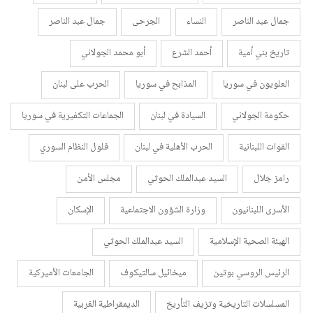
جمال عبد الناصر
النساء
الجرحى
جمال عبد الناصر
تاريخ بني أمية
أحمد الشرع
أبو محمد الجولاني
العلويون في سوريا
المذابح في سوريا
الحرب على لبنان
حكومة الجولاني
السيادة في لبنان
الجماعات التكفيرية في سوريا
القوات اللبنانية
الحرب الأهلية في لبنان
فلول النظام السوري
رامز جلال
السيد عبدالملك الحوثي
مجلس الأمن
الأسرى اللبنانيون
وزارة الشؤون الاجتماعية
الإسكان
الهيئة الصحية الإسلامية
السيد عبدالملك الحوثي
الرئيس الروسي بوتين
ميخائيل سالتيكوف
الجامعات الأميركية
المسلسلات التاريخية وتزيف التأريخ
الديمقراطية الغربية