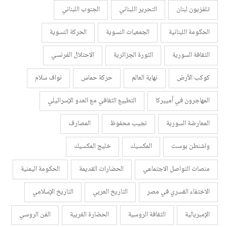
تلفزيون لبنان
التحرير اللبناني
الجنوب اللبناني
الحكومة اللبنانية
الجمعيات النسوية
الحركة النسوية
الثقافة السورية
الثورة الجزائرية
الاحتلال الفرنسي
كوكب الأرض
نهاية العالم
حركة حماس
نواف سلام
المهاجرون في أمييركا
التطبيع الثقافي مع العدو الإسرائيلي
المعارضة السورية
نجيب محفوظ
المصارف
واشنطن بوست
المكسيك
خليج المكسيك
منصات التواصل الاجتماعي
الحضارات القديمة
الحكومة اليمنية
الاختفاء القسري في مصر
التاريخ العربي
التاريخ الإسلامي
الإمبريالية
الثقافة الروسية
الحضارة الغربية
الفن الروسي