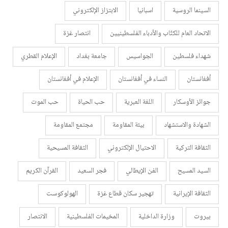
السينما الروسية
اسبانيا
الابتزاز الإلكتروني
الاتحاد العام للكتّاب والأدباء الفلسطينيين
انتصار غزة
شهداء فلسطين
الجواسيس
جامعة بغداد
الإعلام القطري
أفغانستان
النساء في أفغانستان
الإعلام في أفغانستان
جوائز الأوسكار
اللغة العبرية
حب الحياة
حب الموت
الشهادة والاستشهاد
بيئة المقاومة
مجتمع المقاومة
الثقافة التركية
الاحتيال الإلكتروني
الثقافة المسيحية
السيد المسيح
الفن الإيطالي
فجر السعيد
القرآن الكريم
الثقافة الإيرانية
تهجير سكان قطاع غزة
الهولوكوست
بيروت
وزارة الداخلية
المخيمات الفلسطينية
الانتصار