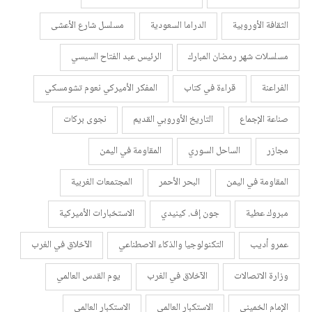
الثقافة الأوروبية
الدراما السعودية
مسلسل شارع الأعشى
مسلسلات شهر رمضان المبارك
الرئيس عبد الفتاح السيسي
الفراعنة
قراءة في كتاب
المفكر الأميركي نعوم تشومسكي
صناعة الإجماع
التاريخ الأوروبي القديم
نجوى بركات
مجازر
الساحل السوري
المقاومة في اليمن
المقاومة في اليمن
البحر الأحمر
المجتمعات الغربية
مبروك عطية
جون إف. كينيدي
الاستخبارات الأميركية
عمرو أديب
التكنولوجيا والذكاء الاصطناعي
الآخلاق في الغرب
وزارة الاتصالات
الآخلاق في الغرب
يوم القدس العالمي
الإمام الخميني
الاستكبار العالمي
الاستكبار العالمي