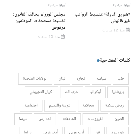
أوراق سياسية
أوراق سياسية
«شورى الدولة»:تقسيط الرواتب
مجلس الوزراء يخالف القانون:
غير قانوني
تقسيط مستحقات الموظفين
مرفوض
منذ 12 ساعات
منذ 12 ساعات
كلمات المفتاحية
طب
سياسه
تجاره
لبنان
الولايات المتحدة
بريطانيا
أوكرانيا
حزب الله
الكيان الصهيوني
رياض سلامة
محاكمة
التربية والتعليم
اجتماعية
الصين
الفيروسات
الجامعات
المدارس
سينما
هووليود
فن
أدب عربي
أدب غربي
دراما