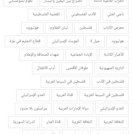
الحرب العالمية الثالثة
الصراع بين اليمين واليسار
نعوم تشومسكي
ناجي العلي
الأدب الفلسطيني
القضية الفلسطينية
معرض الكتاب
فلسطين
لبنان المقاوم
هوليوود
هوليوود
جيل z
الموساد الإسرائيلي
قطاع التعليم في غزة
الأخبار الكاذبة
الإبادة الجماعية
شهداء الصحافة والإعلام
النازية الصهيونية
طوفان الأقصى
أدب الأطفال
فلسطين في الأدب
فلسطين في السينما العربية
فلسطين في السينما الغربية
قناة العربية
العدو الإسرائيلي
العدو الإسرائيلي
دولة الإمارات العربية
مراسلون بلا حدود
الثقافة العربية
الثقافة الغربية
قناة المنار
الدراما السورية