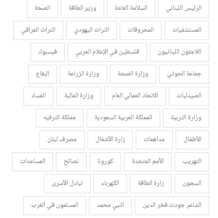
الرئيس اللبناني
السلامة العامة
وزير الطاقة
الصحة
المستشفيات
المحروقات
التراث اليهودي
التراث العراقي
اللاجئون اللبنانيون
فلسطين في الإعلام العربي
فيسبوك
جماعة الحوثي
وزارة الصحة
وزارة الزراعة
البقاع
الصيدليات
الاتحاد العمالي العام
وزارة المالية
الفساد
وزارة التربية
المملكة العربية السعودية
مملكة الترفيه
الأطفال
مداهمات
زارة الأشغال
مصرف لبنان
التهريب
الأمم المتحدة
كورونا
نصائح
المساعدات
السجون
زارة الطاقة
الكهرباء
تبادل الأسرى
الشاعر جودت فخر الدين
النبي محمد
المسلمون في الغرب