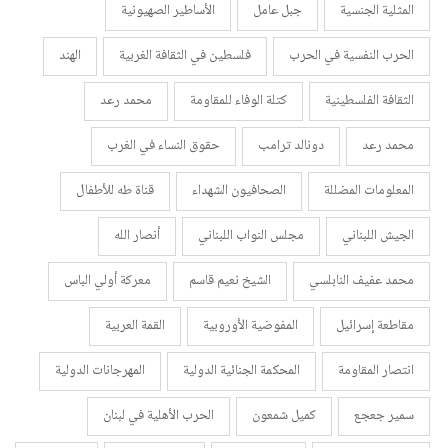
المثلية الجنسية
جبل عامل
الأساطير الصهيونية
الحرب النفسية في الحرب
فلسطين في الثقافة الغربية
الهند
الثقافة الفلسطينية
كتلة الوفاء للمقاومة
محمد رعد
محمد رعد
دونالد ترامب
حقوق النساء في الغرب
المعلومات المضللة
الصحافيون الشهداء
قناة طه للأطفال
الجيش اللبناني
مجلس النواب اللبناني
أنصار الله
محمد عفيف النابلسي
الشيخ نعيم قاسم
معركة أولي الباس
مقاطعة إسرائيل
المفوضية الأوروبية
القمة العربية
انتصار المقاومة
المحكمة الجنائية الدولية
المهرجانات الدولية
سمير جعجع
كميل شمعون
الحرب الأهلية في لبنان