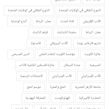
التنوع الثقافي في الولايات المتحدة
التنوع الثقافي في الولايات المتحدة
الأدب الإفريقي
قناة الحدث
عمان- الرباط
أتباع الوصاية
عمان- الرباط
سفينة التايتانيك
فيلم التاتينك
ماريو فارغاس يوسا
الأدب البيروفي
فايسلوك
جائزة الكويت
مؤسّسة الكويت للتقدّم العلمي
الدين المسيحي
المسيحية
عبادة الشيطان
جائزة فلسطين العالمية للآداب
الأدب الإسرائيلي
الأدب الإسرائيلي
الامتحانات الرسمية
جامعة الأزهر المصرية
الحج والعمرة
موسم الحج
الحضارة الأميركية
الهولوكوست
المحرقة اليهودية
مهرجان هوليوود للفيلم العرب
التطهير العرقي
غال غادوت