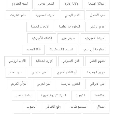
الثقافة الهندية
وكالة الأنروا
الشعر العربي
الشعر المقاوم
أدب الأطفال
الأدب اليمني
السينما المصرية
عالم الإنترنت
العالم الرقمي
التطورات العلمية
الأبحاث العلمية
السينما الأميركية
مايكل مور
الثقافة الأميركية
المقاومة في اليمن
السينما الفلسطينية
قناة الجديد
حقوق الطفل
الفن الأميركي
كوريا الشمالية
الأدب الروسي
سوريا الجديدة
أبو العلاء المعري
الفن السوري
دريد لحام
الفن الإيراني
الفنون الفارسية
الفن العربي
القرأن الكريم
المقاطعة
الكويت
الديكتاتورية العربية
إعادة الإعمار
الشمال
المستتوطنات
رفع الأنقاض
الجنوب