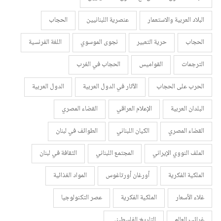
البلاد العربية والاستعمار
عنصرية اللبنانيين
الحجاب
الحجاب
حرية التعبير
نجوى الموسوي
اللغة الفرنسية
الترجمات
القواميس
الحجاب في الغرب
الحرب على الحجاب
الآثار في الدول العربية
الدول العربية
البلدان العربية
الإعلام العراقي
القضاء المصري
القضاء المصري
الكيان اللبناني
الطوائف في لبنان
الملف النووي الإيراني
المجتمع اللبناني
الثقافة في لبنان
الملكية الفكرية
أورغان أورتاغوس
المواد الغذائية
غلاء الأسعار
الملكية الفكرية
عصر التكنولوجيا
غرائب العالم
التاريخ الفلسطيني