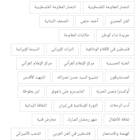
انتصار المقاومة الفلسطينية
انتصار المقاومة الفلسطينية
الفن المصري
أحمد حلمي
الصحف اللبنانية
جريدة نداء الوطن
حكايات المقاومة
فلسطين في الأفلام الوثائقية
التراث الإيراني
السينما الإيرانية
العتبة الحسينية
مركز الإعلام القرآني
مركز الإعلام القرآني
المستشرقون
تشييع السيد حسن نصرالله
الشهيد الأقدس
أوكسترا شمس الحرية
المايسترو علي باجوق
ابن بطوطة
أدب الرحلات
الثورة الإسلامية في إيران
الثقافة اللبنانية
ثقافة الأطفال
شهر رمضان المبارك
معارض فنية
الهيمنة والاستعمار
فلسطين في الفن الغربي
الشعب الأميركي