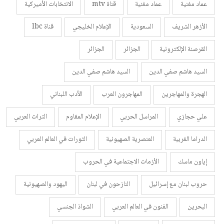
عماد مغنية
عماد مغنية
قناة mtv
الانتخابات الأميركية
الأزهر الشريف
السعودية
الإعلام الخليجي
قناة lbc
القرصنة الإلكترونية
الجزائر
الجزائر
السيد هاشم صفي الدين
السيد هاشم صفي الدين
الهجرة والمهاجرين
المهاجرون العرب
الأدب اللبناني
علي حجازي
المراسل الحربي
الإعلام المقاوم
التراث العربي
الدراما الغربية
العنصرية الصهيونية
الثورات في العالم العربي
إياون ماسك
الأزمات الاجتماعية في الحروب
حروب لبنان مع إسرائيل
النازحون في لبنان
اليهود والصهيونية
البحرين
الفنون في العالم العربي
الشواذ الجنسي