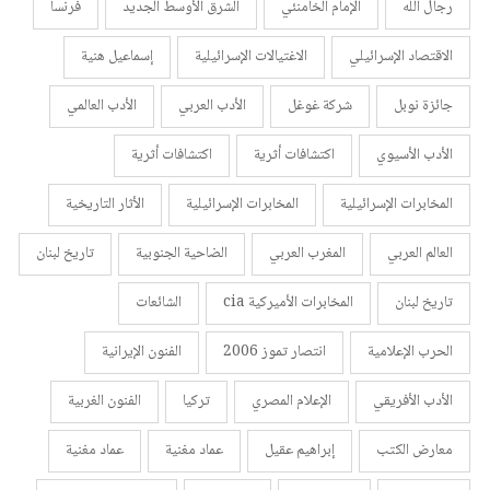
رجال الله
الإمام الخامنئي
الشرق الأوسط الجديد
فرنسا
الاقتصاد الإسرائيلي
الاغتيالات الإسرائيلية
إسماعيل هنية
جائزة نوبل
شركة غوغل
الأدب العربي
الأدب العالمي
الأدب الأسيوي
اكتشافات أثرية
اكتشافات أثرية
المخابرات الإسرائيلية
المخابرات الإسرائيلية
الأثار التاريخية
العالم العربي
المغرب العربي
الضاحية الجنوبية
تاريخ لبنان
تاريخ لبنان
المخابرات الأميركية cia
الشائعات
الحرب الإعلامية
انتصار تموز 2006
الفنون الإيرانية
الأدب الأفريقي
الإعلام المصري
تركيا
الفنون الغربية
معارض الكتب
إبراهيم عقيل
عماد مغنية
عماد مغنية