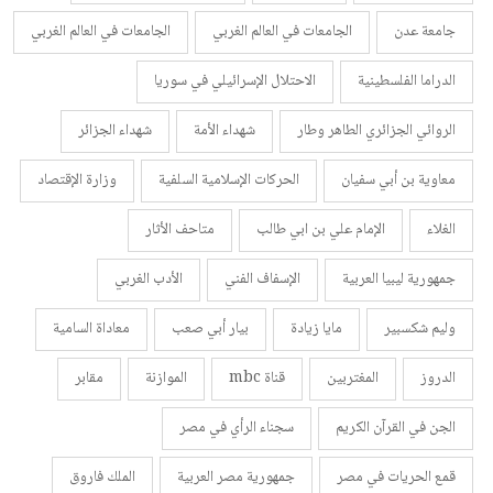
جامعة عدن
الجامعات في العالم الغربي
الجامعات في العالم الغربي
الدراما الفلسطينية
الاحتلال الإسرائيلي في سوريا
الروائي الجزائري الطاهر وطار
شهداء الأمة
شهداء الجزائر
معاوية بن أبي سفيان
الحركات الإسلامية السلفية
وزارة الإقتصاد
الغلاء
الإمام علي بن ابي طالب
متاحف الأثار
جمهورية ليبيا العربية
الإسفاف الفني
الأدب الغربي
وليم شكسبير
مايا زيادة
بيار أبي صعب
معاداة السامية
الدروز
المغتربين
قناة mbc
الموازنة
مقابر
الجن في القرآن الكريم
سجناء الرأي في مصر
قمع الحريات في مصر
جمهورية مصر العربية
الملك فاروق