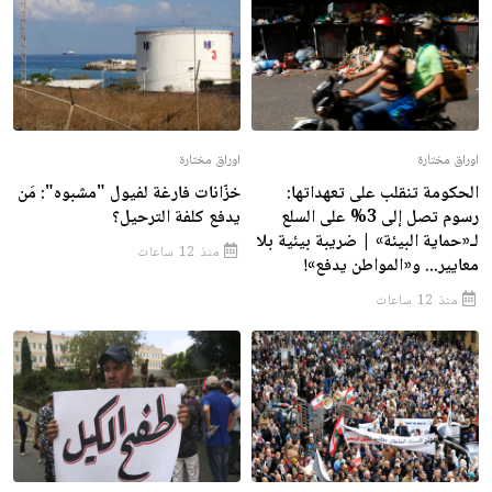
اوراق مختارة
اوراق مختارة
الحكومة تنقلب على تعهداتها:
خزّانات فارغة لفيول "مشبوه": مَن
رسوم تصل إلى 3% على السلع
يدفع كلفة الترحيل؟
لـ«حماية البيئة» | ضريبة بيئية بلا
منذ 12 ساعات
معايير... و«المواطن يدفع»!
منذ 12 ساعات