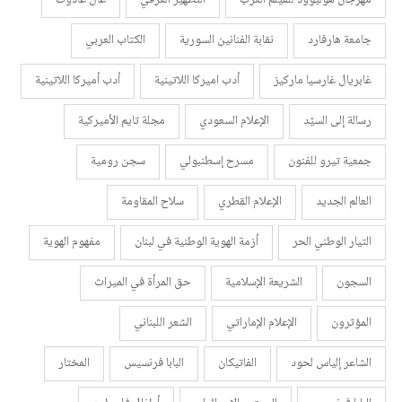
جامعة هارفارد
نقابة الفنانين السورية
الكتاب العربي
غابريال غارسيا ماركيز
أدب اميركا اللاتينية
أدب أميركا اللاتينية
رسالة إلى السيّد
الإعلام السعودي
مجلة تايم الأميركية
جمعية تيرو للفنون
مسرح إسطنبولي
سجن رومية
العالم الجديد
الإعلام القطري
سلاح المقاومة
التيار الوطني الحر
أزمة الهوية الوطنية في لبنان
مفهوم الهوية
السجون
الشريعة الإسلامية
حق المرأة في الميراث
المؤثرون
الإعلام الإماراتي
الشعر اللبناني
الشاعر إلياس لحود
الفاتيكان
البابا فرنسيس
المختار