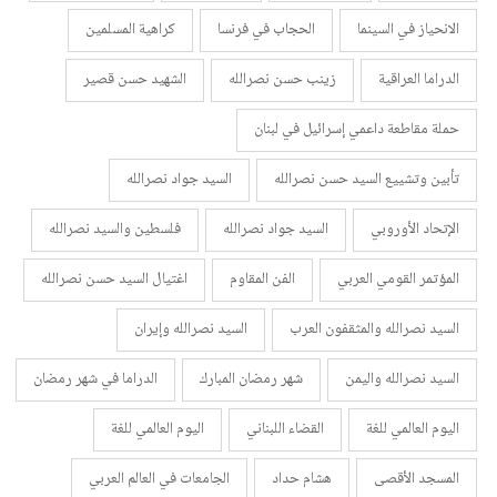
الانحياز في السينما
الحجاب في فرنسا
كراهية المسلمين
الدراما العراقية
زينب حسن نصرالله
الشهيد حسن قصير
حملة مقاطعة داعمي إسرائيل في لبنان
تأبين وتشييع السيد حسن نصرالله
السيد جواد نصرالله
الإتحاد الأوروبي
السيد جواد نصرالله
فلسطين والسيد نصرالله
المؤتمر القومي العربي
الفن المقاوم
اغتيال السيد حسن نصرالله
السيد نصرالله والمثقفون العرب
السيد نصرالله وإيران
السيد نصرالله واليمن
شهر رمضان المبارك
الدراما في شهر رمضان
اليوم العالمي للغة
القضاء اللبناني
اليوم العالمي للغة
المسجد الأقصى
هشام حداد
الجامعات في العالم العربي