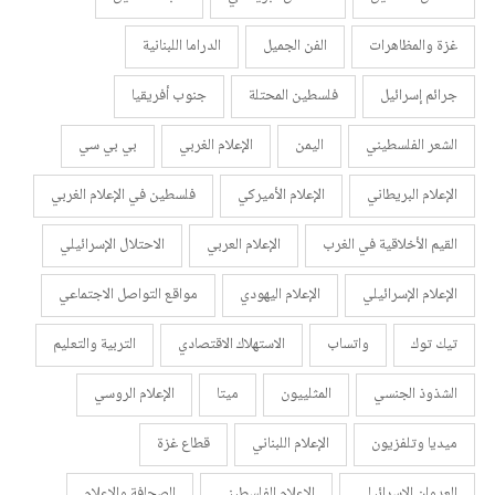
غزة والمظاهرات
الفن الجميل
الدراما اللبنانية
جرائم إسرائيل
فلسطين المحتلة
جنوب أفريقيا
الشعر الفلسطيني
اليمن
الإعلام الغربي
بي بي سي
الإعلام البريطاني
الإعلام الأميركي
فلسطين في الإعلام الغربي
القيم الأخلاقية في الغرب
الإعلام العربي
الاحتلال الإسرائيلي
الإعلام الإسرائيلي
الإعلام اليهودي
مواقع التواصل الاجتماعي
تيك توك
واتساب
الاستهلاك الاقتصادي
التربية والتعليم
الشذوذ الجنسي
المثلييون
ميتا
الإعلام الروسي
ميديا وتلفزيون
الإعلام اللبناني
قطاع غزة
العدوان الإسرائيلي
الإعلام الفلسطيني
الصحافة والإعلام