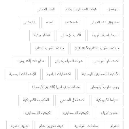
اليونفيل
قوات الطورائ الدولية
البنك الدولي
صندوق النقد الدولي
الخصخصة
المياه
الليطاني
الديمقراطية الغربية
الأدب الإيطالي
قضايا بيئية
جائزة المغرب للكتاب\&quot;
جائزة المغرب للكتاب
الاستعمار الفرنسي
شركة الصباح إخوان
تطبيقات إلكترونية
الأغنية الفلسطينية الوطنية
الانتخابات البلدية
الإمتحانات الرسمية
رجب طيب أردوغان
منطقة غرب آسيا (الشرق الأوسط)
الدراما الأميركية
الاستغلال الجنسي
الحكومة الأميركية
انطوان كرباج
الكوفية الفلسطينية
الكوفية الفلسطينية
تلغرام
السلطات الفرنسية
هيئة تحرير الشام
جبهة النصرة