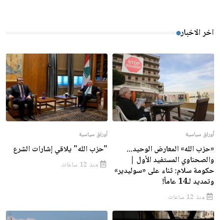
اخر الاخبار
أوراق سياسية
أوراق سياسية
«حزب الله» المعارض الوحيد...
"حزب الله" يلاقي إشارات الشرع
والصحناوي المستفيد الأول |
منذ 12 ساعات
حكومة سلام: ثناء على «سوليدير»
وتمديد لـ14 عاماً!
منذ 12 ساعات