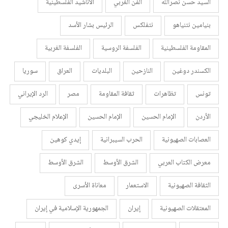
السيد حسن نصرالله
الفن الغربي
الأناشيد الفلسطينية
بنيامين نتنياهو
نتفلكس
الرئيس بشار الأسد
المقاومة الفلسطينية
الفلسفة الروسية
الفلسفة الغربية
الكسندر دوغين
النازحين
البلديات
العراق
سوريا
تونس
تظاهرات
ثقافة المقاومة
مصر
الرد الإيراني
الأردن
الإمام الحسين
الإمام الحسين
الإعلام الخليجي
العصابات الصهيونية
الحرب السيبرانية
إيدي كوهين
معرض الكتاب العربي
الشرق الأوسط
الشرق الأوسط
الثقافة الصهيونية
الاستعمار
معاناة الأسرى
المعتقلات الصهيونية
إيران
الجمهورية الإسلامية في إيران