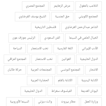
التلاعب بالعقول
مرض الزهايمر
المجتمع المصري
المجتمع الكويتي
حق الجنسية
الشيخ يوسف القرضاوي
الشاعر عبدالرحمن القرضاوي
فلسطين التاريخية
الخيال العلمي في السينما
الفن السعودي
الرئيس جوزف عون
الأدب الإيراني
اللغة الفارسية
نخب الاستعمار
السياحة
الدول الخليجية
القوانين
نخب الاستعمار
المجتمع العراقي
الانتحار
المجتمع التونسي
المجتمعات العربية
حركة طالبان
الكتابة اليدوية
الكتابة بالقلم
الحضارة العربية
اليونان القديمة
الفيلسوف سقراط
الدول الخليجية
وزارة العمل
مطار بيروت
والت ديزني
السينما الأوروبية