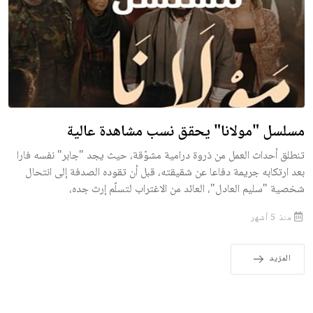
مسلسل "مولانا" يحقق نسب مشاهدة عالية
تنطلق أحداث العمل من ذروة درامية مشوّقة، حيث يجد "جابر" نفسه فارا
بعد ارتكابه جريمة دفاعا عن شقيقته، قبل أن تقوده الصدفة إلى انتحال
شخصية "سليم العادل"، العائد من الاغتراب لتسلّم إرث جده،
منذ 5 أشهر
المزيد