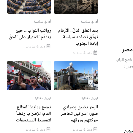
أوراق سياسية
أوراق سياسية
بعد اتفاق الذلّ.. الأرقام
رواتب النواب... حين
توثّق تصاعد سياسة
يتقدّم الامتياز على الحقّ
إبادة الجنوب
منذ 4 ساعات
 مصر
منذ 4 ساعات
فتح الباب
تنمية
اوراق مختارة
اوراق مختارة
البحر يضيق بصيّادي
تجمع روابط القطاع
صور: إسرائيل تحاصر
العام: الإضراب رفضاً
حركتهم ورزقهم
لتقسيط المستحقات
يون
منذ 4 ساعات
منذ 4 ساعات