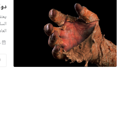
دول
يعتق
السل
العا
منذ
ا