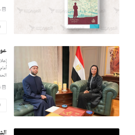
منذ
ا
عود
إعلا
أمام
الحد
2025-07-16
ا
الش