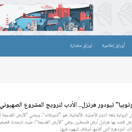
أوراق إعلامية
اوراق مختارة
توبيا" تيودور هرتزل.. الأدب لترويج المشروع الصهيوني
ن الرواية بلغة النشر الأصلية، الألمانية، هو "أتنويلاند"، ويعني "الأرض القديمة 
رض قصد بها هرتزل أرض فلسطين، وهي "الأرض القديمة"؛ حيث تتحدث قصص ا
الك المزدهرة التي أقامها أسلاف اليهود فيها.