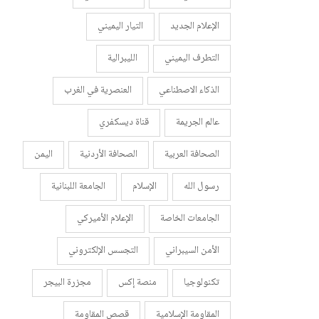
الإعلام الجديد
التيار اليميني
التطرف اليميني
الليبرالية
الذكاء الاصطناعي
العنصرية في الغرب
عالم الجريمة
قناة ديسكفري
الصحافة العربية
الصحافة الأردنية
اليمن
رسول الله
الإسلام
الجامعة اللبنانية
الجامعات الخاصة
الإعلام الأميركي
الأمن السيبراني
التجسس الإلكتروني
تكنولوجيا
منصة إكس
مجزرة البيجر
المقاومة الإسلامية
قصص المقاومة