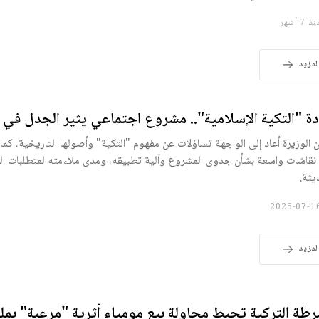
 7 أشهر
لمزيد
ة "التكية الإسلامية".. مشروع اجتماعي يثير الجدل في
ن الوزيرة أعاد إلى الواجهة تساؤلات عن مفهوم "التكية" وأصولها التاريخية، كما 
 نقاشات واسعة بشأن جدوى المشروع وآلية تطبيقه، ومدى ملاءمته لمتطلبات ال
يثة.
لمزيد
رطة التركية تحبط محاولة بيع مومياء أثرية "مرعبة" بمل