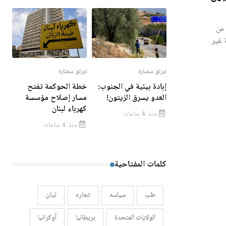
من
 غير
اوراق مختارة
اوراق مختارة
إبادة بيئية في الجنوب:
خطة الحوكمة تفتح
العدو يسرق الزيتون!
مسار إصلاح مؤسسة
كهرباء لبنان
منذ 4 ساعات
منذ 4 ساعات
كلمات المفتاحية
طب
سياسه
تجاره
لبنان
الولايات المتحدة
بريطانيا
أوكرانيا