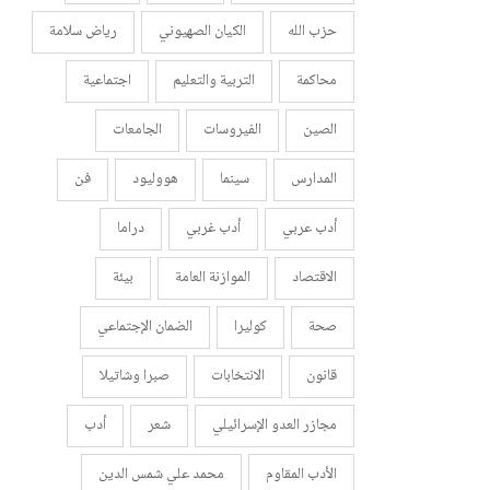
حزب الله
الكيان الصهيوني
رياض سلامة
محاكمة
التربية والتعليم
اجتماعية
الصين
الفيروسات
الجامعات
المدارس
سينما
هووليود
فن
أدب عربي
أدب غربي
دراما
الاقتصاد
الموازنة العامة
بيئة
صحة
كوليرا
الضمان الإجتماعي
قانون
الانتخابات
صبرا وشاتيلا
مجازر العدو الإسرائيلي
شعر
أدب
الأدب المقاوم
محمد علي شمس الدين