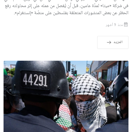
في شركة «ميتا» لمدّة عامين، قبل أن يُفصل من عمله على إثر محاولته رفع
الحظر عن بعض المنشورات المتعلقة بفلسطين على منصّة «إنستغرام».
منذ 9 أشهر
المزيد