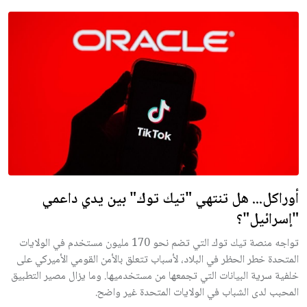
أوراكل... هل تنتهي "تيك توك" بين يدي داعمي
"إسرائيل"؟
تواجه منصة تيك توك التي تضم نحو 170 مليون مستخدم في الولايات
المتحدة خطر الحظر في البلاد، لأسباب تتعلق بالأمن القومي الأميركي على
خلفية سرية البيانات التي تجمعها من مستخدميها. وما يزال مصير التطبيق
المحبب لدى الشباب في الولايات المتحدة غير واضح.