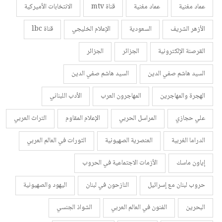
عماد مغنية
عماد مغنية
قناة mtv
الانتخابات الأميركية
الأزهر الشريف
السعودية
الإعلام الخليجي
قناة lbc
القرصنة الإلكترونية
الجزائر
الجزائر
السيد هاشم صفي الدين
السيد هاشم صفي الدين
الهجرة والمهاجرين
المهاجرون العرب
الأدب اللبناني
علي حجازي
المراسل الحربي
الإعلام المقاوم
التراث العربي
الدراما الغربية
العنصرية الصهيونية
الثورات في العالم العربي
إياون ماسك
الأزمات الاجتماعية في الحروب
حروب لبنان مع إسرائيل
النازحون في لبنان
اليهود والصهيونية
البحرين
الفنون في العالم العربي
الشواذ الجنسي