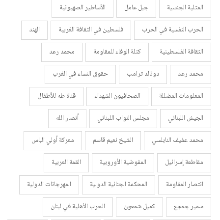
المثلية الجنسية
جبل عامل
الأساطير الصهيونية
الحرب النفسية في الحرب
فلسطين في الثقافة الغربية
الهند
الثقافة الفلسطينية
كتلة الوفاء للمقاومة
محمد رعد
محمد رعد
دونالد ترامب
حقوق النساء في الغرب
المعلومات المضللة
الصحافيون الشهداء
قناة طه للأطفال
الجيش اللبناني
مجلس النواب اللبناني
أنصار الله
محمد عفيف النابلسي
الشيخ نعيم قاسم
معركة أولي الباس
مقاطعة إسرائيل
المفوضية الأوروبية
القمة العربية
انتصار المقاومة
المحكمة الجنائية الدولية
المهرجانات الدولية
سمير جعجع
كميل شمعون
الحرب الأهلية في لبنان