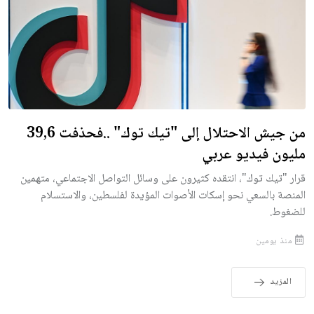
من جيش الاحتلال إلى "تيك توك" ..فحذفت 39,6
مليون فيديو عربي
قرار "تيك توك"، انتقده كثيرون على وسائل التواصل الاجتماعي، متهمين
المنصة بالسعي نحو إسكات الأصوات المؤيدة لفلسطين، والاستسلام
للضغوط.
منذ يومين
المزيد