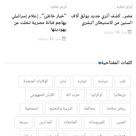
أوراق ثقافية
أوراق ثقافية
مصر.. كشف أثري جديد يوثق آلاف
"خيار خاطئ".. إعلام إسرائيلي
السنين من الاستيطان البشري
يهاجم فنانة مصرية تخلت عن
يهوديتها
منذ 16 ساعات
منذ 16 ساعات
كلمات المفتاحية
طب
سياسه
تجاره
لبنان
الولايات المتحدة
بريطانيا
أوكرانيا
حزب الله
الكيان الصهيوني
رياض سلامة
محاكمة
التربية والتعليم
اجتماعية
الصين
الفيروسات
الجامعات
المدارس
سينما