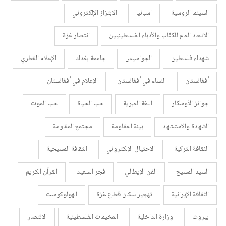
السينما الروسية
اسبانيا
الابتزاز الإلكتروني
الاتحاد العام للكتّاب والأدباء الفلسطينيين
انتصار غزة
شهداء فلسطين
الجواسيس
جامعة بغداد
الإعلام القطري
أفغانستان
النساء في أفغانستان
الإعلام في أفغانستان
جوائز الأوسكار
اللغة العبرية
حب الحياة
حب الموت
الشهادة والاستشهاد
بيئة المقاومة
مجتمع المقاومة
الثقافة التركية
الاحتيال الإلكتروني
الثقافة المسيحية
السيد المسيح
الفن الإيطالي
فجر السعيد
القرآن الكريم
الثقافة الإيرانية
تهجير سكان قطاع غزة
الهولوكوست
بيروت
وزارة الداخلية
المخيمات الفلسطينية
الانتصار