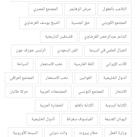
التلاعب بالعقول
مرض الزهايمر
المجتمع المصري
المجتمع الكويتي
حق الجنسية
الشيخ يوسف القرضاوي
الشاعر عبدالرحمن القرضاوي
فلسطين التاريخية
الخيال العلمي في السينما
الفن السعودي
الرئيس جوزف عون
الأدب الإيراني
اللغة الفارسية
نخب الاستعمار
السياحة
الدول الخليجية
القوانين
نخب الاستعمار
المجتمع العراقي
الانتحار
المجتمع التونسي
المجتمعات العربية
حركة طالبان
الكتابة اليدوية
الكتابة بالقلم
الحضارة العربية
اليونان القديمة
الفيلسوف سقراط
الدول الخليجية
وزارة العمل
مطار بيروت
والت ديزني
السينما الأوروبية