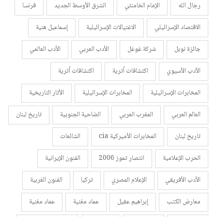
رجال الله
الإمام الخامنئي
الشرق الأوسط الجديد
فرنسا
الاقتصاد الإسرائيلي
الاغتيالات الإسرائيلية
إسماعيل هنية
جائزة نوبل
شركة غوغل
الأدب العربي
الأدب العالمي
الأدب الأسيوي
اكتشافات أثرية
اكتشافات أثرية
المخابرات الإسرائيلية
المخابرات الإسرائيلية
الأثار التاريخية
العالم العربي
المغرب العربي
الضاحية الجنوبية
تاريخ لبنان
تاريخ لبنان
المخابرات الأميركية cia
الشائعات
الحرب الإعلامية
انتصار تموز 2006
الفنون الإيرانية
الأدب الأفريقي
الإعلام المصري
تركيا
الفنون الغربية
معارض الكتب
إبراهيم عقيل
عماد مغنية
عماد مغنية