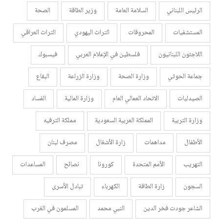
الرئيس اللبناني
السلامة العامة
وزير الطاقة
الصحة
المستشفيات
المحروقات
التراث اليهودي
التراث العراقي
اللاجئون اللبنانيون
فلسطين في الإعلام العربي
فيسبوك
جماعة الحوثي
وزارة الصحة
وزارة الزراعة
البقاع
الصيدليات
الاتحاد العمالي العام
وزارة المالية
الفساد
وزارة التربية
المملكة العربية السعودية
مملكة الترفيه
الأطفال
مداهمات
زارة الأشغال
مصرف لبنان
التهريب
الأمم المتحدة
كورونا
نصائح
المساعدات
السجون
زارة الطاقة
الكهرباء
تبادل الأسرى
الشاعر جودت فخر الدين
النبي محمد
المسلمون في الغرب