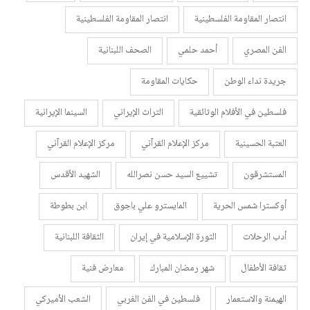
انتصار المقاومة الفلسطينية
انتصار المقاومة الفلسطينية
الفن المصري
أحمد حلمي
الصحف اللبنانية
جريدة نداء الوطن
حكايات المقاومة
فلسطين في الأفلام الوثائقية
التراث الإيراني
السينما الإيرانية
العتبة الحسينية
مركز الإعلام القرآني
مركز الإعلام القرآني
المستشرقون
تشييع السيد حسن نصرالله
الشهيد الأقدس
أوكسترا شمس الحرية
المايسترو علي باجوق
ابن بطوطة
أدب الرحلات
الثورة الإسلامية في إيران
الثقافة اللبنانية
ثقافة الأطفال
شهر رمضان المبارك
معارض فنية
الهيمنة والاستعمار
فلسطين في الفن الغربي
الشعب الأميركي