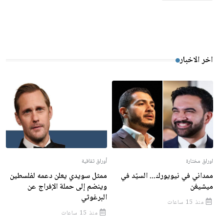
اخر الاخبار
اوراق مختارة
أوراق ثقافية
ممداني في نيويورك... السيّد في
ممثل سويدي يعلن دعمه لفلسطين
ميشيغن
وينضم إلى حملة الإفراج عن
البرغوثي
منذ 15 ساعات
منذ 15 ساعات