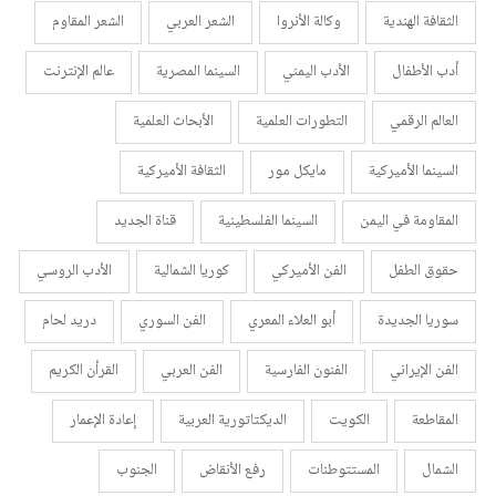
الثقافة الهندية
وكالة الأنروا
الشعر العربي
الشعر المقاوم
أدب الأطفال
الأدب اليمني
السينما المصرية
عالم الإنترنت
العالم الرقمي
التطورات العلمية
الأبحاث العلمية
السينما الأميركية
مايكل مور
الثقافة الأميركية
المقاومة في اليمن
السينما الفلسطينية
قناة الجديد
حقوق الطفل
الفن الأميركي
كوريا الشمالية
الأدب الروسي
سوريا الجديدة
أبو العلاء المعري
الفن السوري
دريد لحام
الفن الإيراني
الفنون الفارسية
الفن العربي
القرأن الكريم
المقاطعة
الكويت
الديكتاتورية العربية
إعادة الإعمار
الشمال
المستتوطنات
رفع الأنقاض
الجنوب