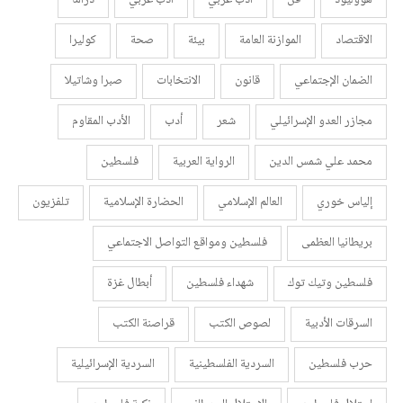
هووليود
فن
أدب عربي
أدب غربي
دراما
الاقتصاد
الموازنة العامة
بيئة
صحة
كوليرا
الضمان الإجتماعي
قانون
الانتخابات
صبرا وشاتيلا
مجازر العدو الإسرائيلي
شعر
أدب
الأدب المقاوم
محمد علي شمس الدين
الرواية العربية
فلسطين
إلياس خوري
العالم الإسلامي
الحضارة الإسلامية
تلفزيون
بريطانيا العظمى
فلسطين ومواقع التواصل الاجتماعي
فلسطين وتيك توك
شهداء فلسطين
أبطال غزة
السرقات الأدبية
لصوص الكتب
قراصنة الكتب
حرب فلسطين
السردية الفلسطينية
السردية الإسرائيلية