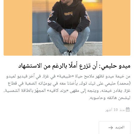
ميدو حليمي: أن تزرع أملًا بالرغم من الاستشهاد
من خيمة ميدو تظهر ملامح حياة «طبيعية» في غزة. في آخر فيديو لميدو
(محمد) حليمي على تيك توك، يأخذنا معه في يوميّاته الصعبة في قطاع
غزة. يغادر خيمته، ويتجه إلى مقهى «برند كافيه» المجهّز بالطاقة الشمسية،
ليشحن هاتفه وحاسوبه.
منذ 10 أشهر
المزيد