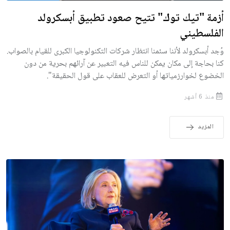
أزمة "تيك توك" تتيح صعود تطبيق أبسكرولد
الفلسطيني
وُجد أبسكرولد لأننا سئمنا انتظار شركات التكنولوجيا الكبرى للقيام بالصواب.
كنا بحاجة إلى مكان يمكن للناس فيه التعبير عن آرائهم بحرية من دون
الخضوع لخوارزمياتها أو التعرض للعقاب على قول الحقيقة".
منذ 6 أشهر
المزيد