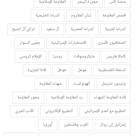
منصة إكس
مجزرة البيجر
المقاومة الإسلامية
قصص المقاومة
لبنان المقاروم
الدراما الخليجية
الدراما العربية
الدراما المصرية
أل سعود
تركي أل الشيخ
الصحافيون الأسرى
الاستخبارات الإسرائيلية
يحيى السنوار
كامالا هاريس
مايكروسوفت
روسيا
الإعلام الروسي
السلطة الفلسطينية
غوغل
غوغل
قناة الجزيرة
ونستون تشرشل
الهولوكست
شهداء المقاومة
قادة المقاومة الشهداء
رد المقاومة الإسلامية
محور المقاومة
التطبيع مع العدو الإسرائيلي
التطبيع الإلكتروني
الأدب العبري
إسرائيل إلى زوال
الغرب وفلسطين
أوروبا