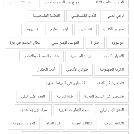
الحرب العالمية الثالثة
الصراع بين اليمين واليسار
نعوم تشومسكي
ناجي العلي
الأدب الفلسطيني
القضية الفلسطينية
معرض الكتاب
فلسطين
لبنان المقاوم
هوليوود
هوليوود
جيل z
الموساد الإسرائيلي
قطاع التعليم في غزة
الأخبار الكاذبة
الإبادة الجماعية
شهداء الصحافة والإعلام
النازية الصهيونية
طوفان الأقصى
أدب الأطفال
فلسطين في الأدب
فلسطين في السينما العربية
فلسطين في السينما الغربية
قناة العربية
العدو الإسرائيلي
العدو الإسرائيلي
دولة الإمارات العربية
مراسلون بلا حدود
الثقافة العربية
الثقافة الغربية
قناة المنار
الدراما السورية