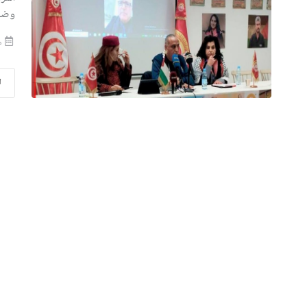
وضما
منذ
ا