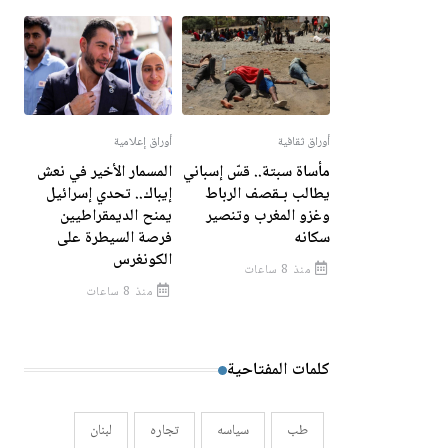
أوراق ثقافية
أوراق إعلامية
مأساة سبتة.. قسّ إسباني
المسمار الأخير في نعش
يطالب بـقصف الرباط
إيباك.. تحدي إسرائيل
وغزو المغرب وتنصير
يمنح الديمقراطيين
سكانه
فرصة السيطرة على
الكونغرس
منذ 8 ساعات
منذ 8 ساعات
كلمات المفتاحية
طب
سياسه
تجاره
لبنان