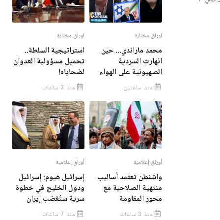
اوراق مختارة
اوراق مختارة
محمد ماراندي... حين
استراتيجية السلطة..
انهارت السردية
تحميل مسؤولية العدوان
الصهيونية على الهواء
لضحاياه!
منذ ساعتين
منذ 3 ساعات
أوراق إعلامية
أوراق إعلامية
واشنطن تعتمد أساليب
إسرائيل هيوم: إسرائيل
منتهية الصلاحية مع
ودول الخليج في خطوة
محور المقاومة
سرية ستُغضب إيران
منذ 3 ساعات
منذ 7 ساعات