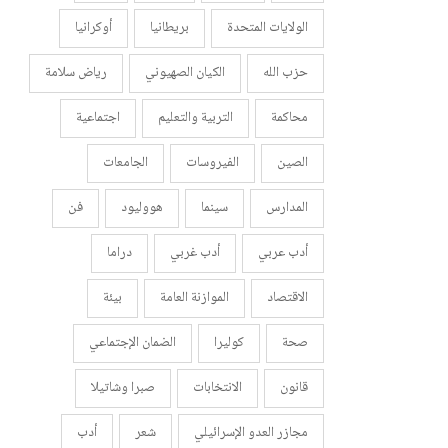
الولايات المتحدة
بريطانيا
أوكرانيا
حزب الله
الكيان الصهيوني
رياض سلامة
محاكمة
التربية والتعليم
اجتماعية
الصين
الفيروسات
الجامعات
المدارس
سينما
هووليود
فن
أدب عربي
أدب غربي
دراما
الاقتصاد
الموازنة العامة
بيئة
صحة
كوليرا
الضمان الإجتماعي
قانون
الانتخابات
صبرا وشاتيلا
مجازر العدو الإسرائيلي
شعر
أدب