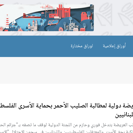
أوراق إعلامية
اوراق مختارة
ضة دولية لمطالبة الصليب الأحمر بحماية الأسرى الفلسط
لبنانيين
ب العريضة بتدخل فوري وحازم من اللجنة الدولية لوقف ما تصفه بـ"جرائم الح
تكبة بحق الأسرى والمعتقلين الفلسطينيين واللبنانيين في سجون الاحتلال "الإسر