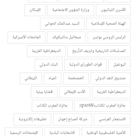
الأسرى اللبنانيون
وزارة الشؤون الاجتماعية
الإسكان
الهيئة الصحية الإسلامية
السيد عبدالملك الحوثي
الرئيس الروسي بوتين
ميخائيل سالتيكوف
الجامعات الأميركية
المسلسلات التاريخية وتزيف التأريخ
الديمقراطية الغربية
اليونفيل
قوات الطورائ الدولية
البنك الدولي
صندوق النقد الدولي
الخصخصة
المياه
الليطاني
الديمقراطية الغربية
الأدب الإيطالي
قضايا بيئية
جائزة المغرب للكتاب\&quot;
جائزة المغرب للكتاب
الاستعمار الفرنسي
شركة الصباح إخوان
تطبيقات إلكترونية
الأغنية الفلسطينية الوطنية
الانتخابات البلدية
الإمتحانات الرسمية