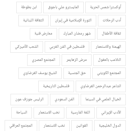
أوكسترا شمس الحرية
المايسترو علي باجوق
ابن بطوطة
أدب الرحلات
الثورة الإسلامية في إيران
الثقافة اللبنانية
ثقافة الأطفال
شهر رمضان المبارك
معارض فنية
الهيمنة والاستعمار
فلسطين في الفن الغربي
الشعب الأميركي
التلاعب بالعقول
مرض الزهايمر
المجتمع المصري
المجتمع الكويتي
حق الجنسية
الشيخ يوسف القرضاوي
الشاعر عبدالرحمن القرضاوي
فلسطين التاريخية
الخيال العلمي في السينما
الفن السعودي
الرئيس جوزف عون
الأدب الإيراني
اللغة الفارسية
نخب الاستعمار
السياحة
الدول الخليجية
القوانين
نخب الاستعمار
المجتمع العراقي