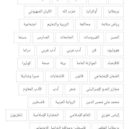
بريطانيا
أوكرانيا
حزب الله
الكيان الصهيوني
رياض سلامة
محاكمة
التربية والتعليم
اجتماعية
الصين
الفيروسات
الجامعات
المدارس
سينما
هووليود
فن
أدب عربي
أدب غربي
دراما
الاقتصاد
الموازنة العامة
بيئة
صحة
كوليرا
الضمان الإجتماعي
قانون
الانتخابات
صبرا وشاتيلا
مجازر العدو الإسرائيلي
شعر
أدب
الأدب المقاوم
محمد علي شمس الدين
الرواية العربية
فلسطين
إلياس خوري
العالم الإسلامي
الحضارة الإسلامية
تلفزيون
بريطانيا العظمى
فلسطين ومواقع التواصل الاجتماعي