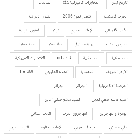
تاريخ لبنان
المخابرات الأميركية cia
الشائعات
الحرب الإعلامية
انتصار تموز 2006
الفنون الإيرانية
الأدب الأفريقي
الإعلام المصري
تركيا
الفنون الغربية
معارض الكتب
إبراهيم عقيل
عماد مغنية
عماد مغنية
عماد مغنية
عماد مغنية
قناة mtv
الانتخابات الأميركية
الأزهر الشريف
السعودية
الإعلام الخليجي
قناة lbc
القرصنة الإلكترونية
الجزائر
الجزائر
السيد هاشم صفي الدين
السيد هاشم صفي الدين
الهجرة والمهاجرين
المهاجرون العرب
الأدب اللبناني
علي حجازي
المراسل الحربي
الإعلام المقاوم
التراث العربي