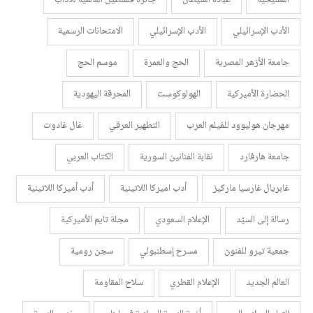
المسيحية
عبادة الشيطان
جائزة فلسطين العالمية للآداب
الأدب الإسرائيلي
الأدب الإسرائيلي
الامتحانات الرسمية
جامعة الأزهر المصرية
الحج والعمرة
موسم الحج
الحضارة الأميركية
الهولوكوست
المحرقة اليهودية
مهرجان هوليوود للفيلم العرب
التطهير العرقي
غال غادوت
جامعة هارفارد
نقابة الفنانين السورية
الكتاب العربي
غابريال غارسيا ماركيز
أدب اميركا اللاتينية
أدب أميركا اللاتينية
رسالة إلى السيّد
الإعلام السعودي
مجلة تايم الأميركية
جمعية تيرو للفنون
مسرح إسطنبولي
سجن رومية
العالم الجديد
الإعلام القطري
سلاح المقاومة