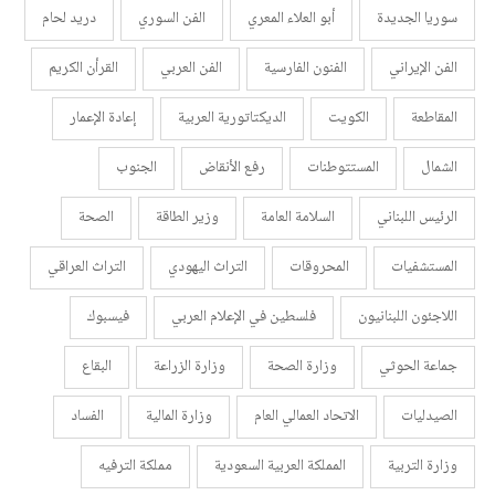
سوريا الجديدة
أبو العلاء المعري
الفن السوري
دريد لحام
الفن الإيراني
الفنون الفارسية
الفن العربي
القرأن الكريم
المقاطعة
الكويت
الديكتاتورية العربية
إعادة الإعمار
الشمال
المستتوطنات
رفع الأنقاض
الجنوب
الرئيس اللبناني
السلامة العامة
وزير الطاقة
الصحة
المستشفيات
المحروقات
التراث اليهودي
التراث العراقي
اللاجئون اللبنانيون
فلسطين في الإعلام العربي
فيسبوك
جماعة الحوثي
وزارة الصحة
وزارة الزراعة
البقاع
الصيدليات
الاتحاد العمالي العام
وزارة المالية
الفساد
وزارة التربية
المملكة العربية السعودية
مملكة الترفيه