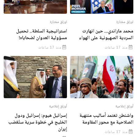
اوراق مختارة
اوراق مختارة
محمد ماراندي... حين انهارت
استراتيجية السلطة.. تحميل
السردية الصهيونية على الهواء
مسؤولية العدوان لضحاياه!
منذ 17 ساعات
منذ 17 ساعات
أوراق إعلامية
أوراق إعلامية
واشنطن تعتمد أساليب منتهية
إسرائيل هيوم: إسرائيل ودول
الصلاحية مع محور المقاومة
الخليج في خطوة سرية ستُغضب
إيران
منذ 17 ساعات