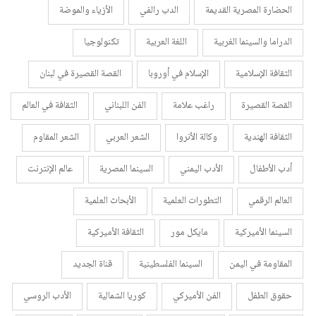
الحضارة المصرية القديمة
الدب رالفي
الأزياء والموضة
الدراما والسينما الغربية
اللغة العربية
تكنولوجيا
الثقافة الإسلامية
الإسلام في أوروبا
القصة القصيرة في لبنان
القصة القصيرة
راغب علامة
الفن اللبناني
الثقافة في العالم
الثقافة الهندية
وكالة الأنروا
الشعر العربي
الشعر المقاوم
أدب الأطفال
الأدب اليمني
السينما المصرية
عالم الإنترنت
العالم الرقمي
التطورات العلمية
الأبحاث العلمية
السينما الأميركية
مايكل مور
الثقافة الأميركية
المقاومة في اليمن
السينما الفلسطينية
قناة الجديد
حقوق الطفل
الفن الأميركي
كوريا الشمالية
الأدب الروسي