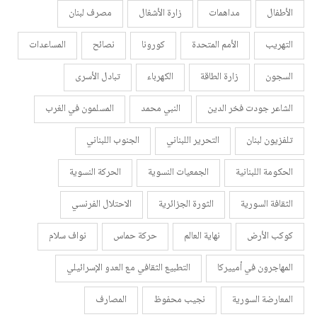
الأطفال
مداهمات
زارة الأشغال
مصرف لبنان
التهريب
الأمم المتحدة
كورونا
نصائح
المساعدات
السجون
زارة الطاقة
الكهرباء
تبادل الأسرى
الشاعر جودت فخر الدين
النبي محمد
المسلمون في الغرب
تلفزيون لبنان
التحرير اللبناني
الجنوب اللبناني
الحكومة اللبنانية
الجمعيات النسوية
الحركة النسوية
الثقافة السورية
الثورة الجزائرية
الاحتلال الفرنسي
كوكب الأرض
نهاية العالم
حركة حماس
نواف سلام
المهاجرون في أمييركا
التطبيع الثقافي مع العدو الإسرائيلي
المعارضة السورية
نجيب محفوظ
المصارف