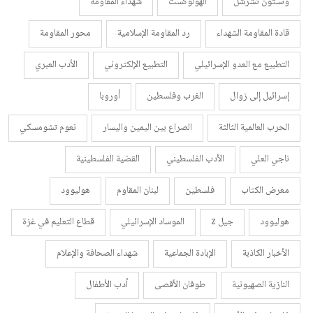
ونستون تشرشل
الهولوكست
شهداء المقاومة
قادة المقاومة الشهداء
رد المقاومة الإسلامية
محور المقاومة
التطبيع مع العدو الإسرائيلي
التطبيع الإلكتروني
الأدب العبري
إسرائيل إلى زوال
الغرب وفلسطين
أوروبا
الحرب العالمية الثالثة
الصراع بين اليمين واليسار
نعوم تشومسكي
ناجي العلي
الأدب الفلسطيني
القضية الفلسطينية
معرض الكتاب
فلسطين
لبنان المقاوم
هوليوود
هوليوود
جيل z
الموساد الإسرائيلي
قطاع التعليم في غزة
الأخبار الكاذبة
الإبادة الجماعية
شهداء الصحافة والإعلام
النازية الصهيونية
طوفان الأقصى
أدب الأطفال