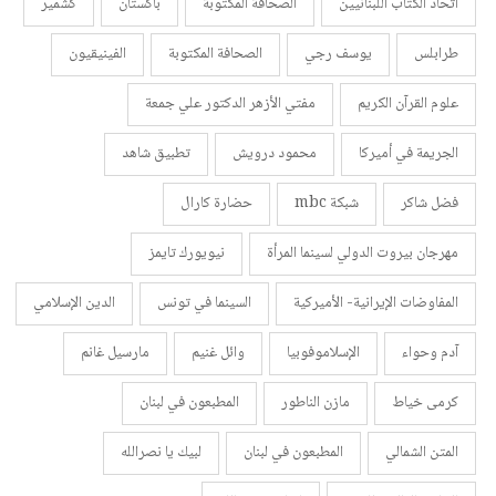
اتحاد الكتّاب اللبنانيين
الصحافة المكتوبة
باكستان
كشمير
طرابلس
يوسف رجي
الصحافة المكتوبة
الفينيقيون
علوم القرآن الكريم
مفتي الأزهر الدكتور علي جمعة
الجريمة في أميركا
محمود درويش
تطبيق شاهد
فضل شاكر
شبكة mbc
حضارة كارال
مهرجان بيروت الدولي لسينما المرأة
نيويورك تايمز
المفاوضات الإيرانية- الأميركية
السينما في تونس
الدين الإسلامي
آدم وحواء
الإسلاموفوبيا
وائل غنيم
مارسيل غانم
كرمى خياط
مازن الناطور
المطبعون في لبنان
المتن الشمالي
المطبعون في لبنان
لبيك يا نصرالله