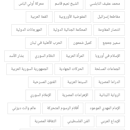
محمد عفيف النابلسي
الشيخ نعيم قاسم
معركة أولي الباس
مقاطعة إسرائيل
المفوضية الأوروبية
القمة العربية
انتصار المقاومة
المحكمة الجنائية الدولية
المهرجانات الدولية
سمير جعجع
كميل شمعون
الحرب الأهلية في لبنان
الإسلام في أوروبا
المرأة العربية
النظام السوري
بشار الأسد
الجماعات المسلحة
الحركات الجهادية
الجمهورية السورية العربية
الدراما المصرية
السينما العربية
الفنون المسرحية
الرواية اللبنانية
الإهرامات المصرية
الإعلام السوري
الإمام المهدي الموعود
أفلام الرسوم المتحركة
عالم والت ديزني
الإبداع العربي
الفن الفلسطيني
الثقافة المصرية