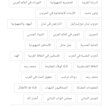
الدراما الغربية
العنصرية الصهيونية
الثورات في العالم العربي
إياون ماسك
الأزمات الاجتماعية في الحروب
حروب لبنان مع إسرائيل
النازحون في لبنان
اليهود والصهيونية
البحرين
الفنون في العالم العربي
الشواذ الجنسي
المثلية الجنسية
جبل عامل
الأساطير الصهيونية
الحرب النفسية في الحرب
فلسطين في الثقافة الغربية
الهند
الثقافة الفلسطينية
كتلة الوفاء للمقاومة
محمد رعد
محمد رعد
دونالد ترامب
حقوق النساء في الغرب
المعلومات المضللة
الصحافيون الشهداء
قناة طه للأطفال
الجيش اللبناني
مجلس النواب اللبناني
أنصار الله