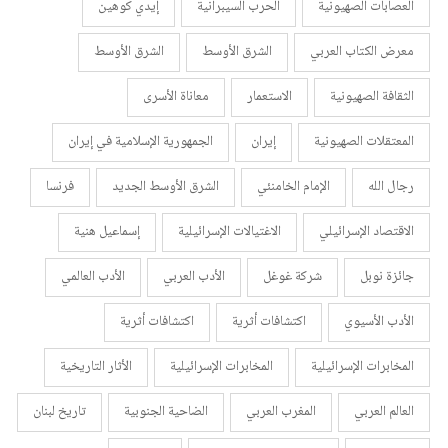
العصابات الصهيونية
الحرب السيبرانية
إيدي كوهين
معرض الكتاب العربي
الشرق الأوسط
الشرق الأوسط
الثقافة الصهيونية
الاستعمار
معاناة الأسرى
المعتقلات الصهيونية
إيران
الجمهورية الإسلامية في إيران
رجال الله
الإمام الخامنئي
الشرق الأوسط الجديد
فرنسا
الاقتصاد الإسرائيلي
الاغتيالات الإسرائيلية
إسماعيل هنية
جائزة نوبل
شركة غوغل
الأدب العربي
الأدب العالمي
الأدب الأسيوي
اكتشافات أثرية
اكتشافات أثرية
المخابرات الإسرائيلية
المخابرات الإسرائيلية
الأثار التاريخية
العالم العربي
المغرب العربي
الضاحية الجنوبية
تاريخ لبنان