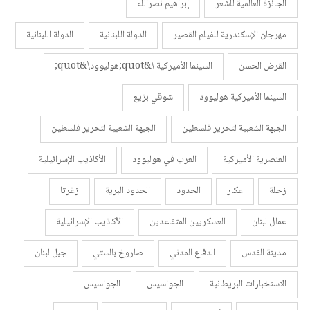
الجائزة العالمية للشعر
إبراهيم نصرالله
مهرجان الإسكندرية للفيلم القصير
الدولة اللبنانية
الدولة اللبنانية
القرض الحسن
السينما الأميركية \&quot;هوليوود\&quot;
السينما الأميركية هوليوود
شوقي بزيع
الجبهة الشعبية لتحرير فلسطين
الجبهة الشعبية لتحرير فلسطين
العنصرية الأميركية
العرب في هوليوود
الأكاذيب الإسرائيلية
زحلة
عكار
الحدود
الحدود البرية
زغرتا
عمال لبنان
العسكريين المتقاعدين
الأكاذيب الإسرائيلية
مدينة القدس
الدفاع المدني
صاروخ بالستي
جبل لبنان
الاستخبارات البريطانية
الجواسيس
الجواسيس