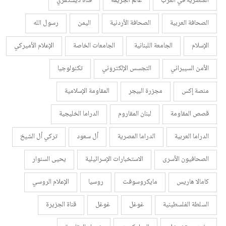
العنصرية في الغرب
عالم الجريمة
قناة ديسكفري
الصحافة العربية
الصحافة الأردنية
اليمن
رسول الله
الإسلام
الجامعة اللبنانية
الجامعات الخاصة
الإعلام الأميركي
الأمن السيبراني
التجسس الإلكتروني
تكنولوجيا
منصة إكس
مجزرة البيجر
المقاومة الإسلامية
قصص المقاومة
لبنان المقاروم
الدراما الخليجية
الدراما العربية
الدراما المصرية
أل سعود
تركي أل الشيخ
الصحافيون الأسرى
الاستخبارات الإسرائيلية
يحيى السنوار
كامالا هاريس
مايكروسوفت
روسيا
الإعلام الروسي
السلطة الفلسطينية
غوغل
غوغل
قناة الجزيرة