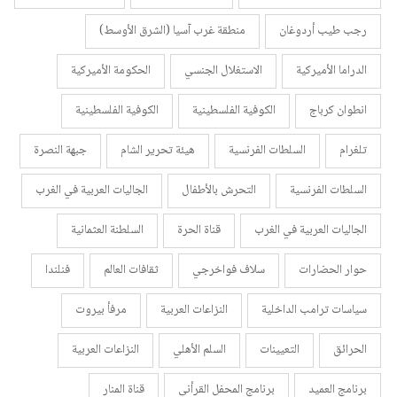
رجب طيب أردوغان
منطقة غرب آسيا (الشرق الأوسط)
الدراما الأميركية
الاستغلال الجنسي
الحكومة الأميركية
انطوان كرباج
الكوفية الفلسطينية
الكوفية الفلسطينية
تلغرام
السلطات الفرنسية
هيئة تحرير الشام
جبهة النصرة
السلطات الفرنسية
التحرش بالأطفال
الجاليات العربية في الغرب
الجاليات العربية في الغرب
قناة الحرة
السلطنة العثمانية
حوار الحضارات
سلاف فواخرجي
ثقافات العالم
فنلندا
سياسات ترامب الداخلية
النزاعات العربية
مرفأ بيروت
الحرائق
التعيينات
السلم الأهلي
النزاعات العربية
برنامج العميد
برنامج المحفل القرأني
قناة المنار