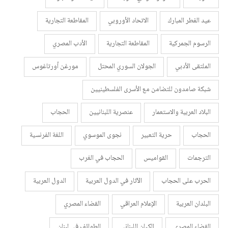
عيد الفطر المبارك
الاتحاد الأوروبي
المقاطعة التجارية
الرسوم الجمركية
المقاطعة التجارية
الأدب المصري
الملتقى الأدبي
الجولان السوري المحتل
مورغن أورتاغوس
شبكة صامدون للتضامن مع الأسرى الفلسطينيين
البلاد العربية والاستعمار
عنصرية اللبنانيين
الحجاب
الحجاب
حرية التعبير
نجوى الموسوي
اللغة الفرنسية
الترجمات
القواميس
الحجاب في الغرب
الحرب على الحجاب
الآثار في الدول العربية
الدول العربية
البلدان العربية
الإعلام العراقي
القضاء المصري
القضاء المصري
الكيان اللبناني
الطوائف في لبنان