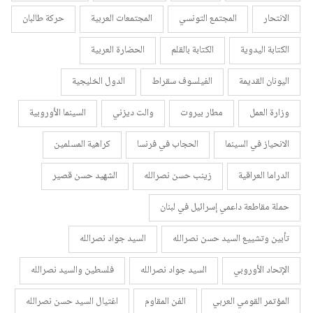
الانتحار
المجتمع التونسي
المجتمعات العربية
حركة طالبان
الكتابة اليدوية
الكتابة بالقلم
الحضارة العربية
اليونان القديمة
الفيلسوف سقراط
الدول الخليجية
وزارة العمل
مطار بيروت
والت ديزني
السينما الأوروبية
الانحياز في السينما
الحجاب في فرنسا
كراهية المسلمين
الدراما العراقية
زينب حسن نصرالله
الشهيد حسن قصير
حملة مقاطعة داعمي إسرائيل في لبنان
تأبين وتشييع السيد حسن نصرالله
السيد جواد نصرالله
الإتحاد الأوروبي
السيد جواد نصرالله
فلسطين والسيد نصرالله
المؤتمر القومي العربي
الفن المقاوم
اغتيال السيد حسن نصرالله