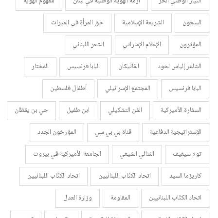
التيار الوطني الحر
أزمة الهوية الوطنية في لبنان
مفهوم الهوية
السجون
الشريعة الإسلامية
حق المرأة في الميراث
المؤثرون
الإعلام الإماراتي
الشعر اللبناني
الشاعر إلياس لحود
الفاتيكان
البابا فرنسيس
المختار
البابا فرنسيس
المجتمع الإسرائيلي
أطفال فلسطين
السفارة الأميركية
الفن التشكيلي
ابن طفيل
حي بن يقظان
الإستراتيجية الدفاعية
قناة بي بي سي
المؤرخون الجدد
توم سيغيف
الثنائي الشيعي
الجامعة الأميركية في بيروت
كاريزما السيد
اتحاد الكتّاب اللبنانيين
اتحاد الكتّاب اللبنانيين
اتحاد الكتّاب اللبنانيين
المقاومة
وزارة العدل