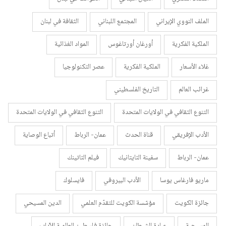
الملف النووي الإيراني
المجتمع اللبناني
الثقافة في لبنان
الملكية الفكرية
أورغان أورتاغوس
المواد الغذائية
غلاء الأسعار
الملكية الفكرية
عصر التكنولوجيا
غرائب العالم
التاريخ الفلسطيني
التنوع الثقافي في الولايات المتحدة
التنوع الثقافي في الولايات المتحدة
الأدب الإفريقي
قناة الحدث
عمان- الرباط
أتباع الوصاية
عمان- الرباط
سفينة التايتانيك
فيلم التاتينك
ماريو فارغاس يوسا
الأدب البيروفي
فايسلوك
جائزة الكويت
مؤسّسة الكويت للتقدّم العلمي
الدين المسيحي