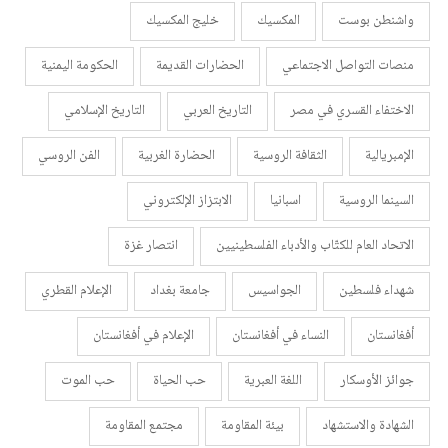
واشنطن بوست
المكسيك
خليج المكسيك
منصات التواصل الاجتماعي
الحضارات القديمة
الحكومة اليمنية
الاختفاء القسري في مصر
التاريخ العربي
التاريخ الإسلامي
الإمبريالية
الثقافة الروسية
الحضارة الغربية
الفن الروسي
السينما الروسية
اسبانيا
الابتزاز الإلكتروني
الاتحاد العام للكتّاب والأدباء الفلسطينيين
انتصار غزة
شهداء فلسطين
الجواسيس
جامعة بغداد
الإعلام القطري
أفغانستان
النساء في أفغانستان
الإعلام في أفغانستان
جوائز الأوسكار
اللغة العبرية
حب الحياة
حب الموت
الشهادة والاستشهاد
بيئة المقاومة
مجتمع المقاومة