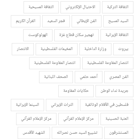
الثقافة التركية
الاحتيال الإلكتروني
الثقافة المسيحية
السيد المسيح
الفن الإيطالي
فجر السعيد
القرآن الكريم
الثقافة الإيرانية
تهجير سكان قطاع غزة
الهولوكوست
بيروت
وزارة الداخلية
المخيمات الفلسطينية
الانتصار
انتصار المقاومة الفلسطينية
انتصار المقاومة الفلسطينية
الفن المصري
أحمد حلمي
الصحف اللبنانية
جريدة نداء الوطن
حكايات المقاومة
فلسطين في الأفلام الوثائقية
التراث الإيراني
السينما الإيرانية
العتبة الحسينية
مركز الإعلام القرآني
مركز الإعلام القرآني
المستشرقون
تشييع السيد حسن نصرالله
الشهيد الأقدس