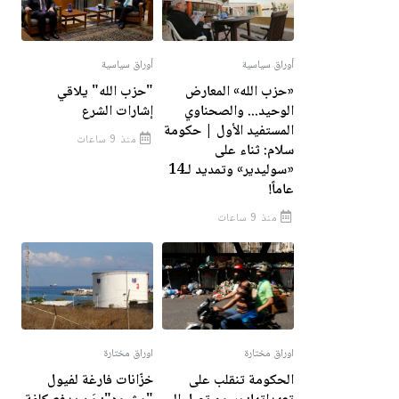
أوراق سياسية
أوراق سياسية
«حزب الله» المعارض
"حزب الله" يلاقي
الوحيد... والصحناوي
إشارات الشرع
المستفيد الأول | حكومة
منذ 9 ساعات
سلام: ثناء على
«سوليدير» وتمديد لـ14
عاماً!
منذ 9 ساعات
اوراق مختارة
اوراق مختارة
الحكومة تنقلب على
خزّانات فارغة لفيول