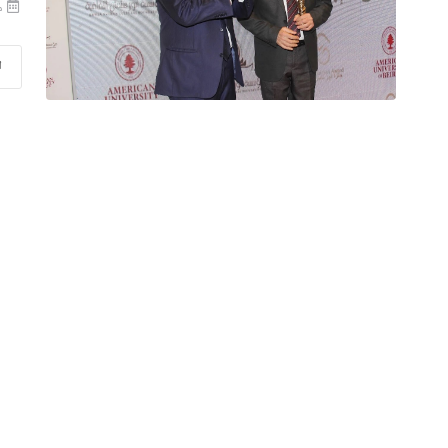
منذ
ا