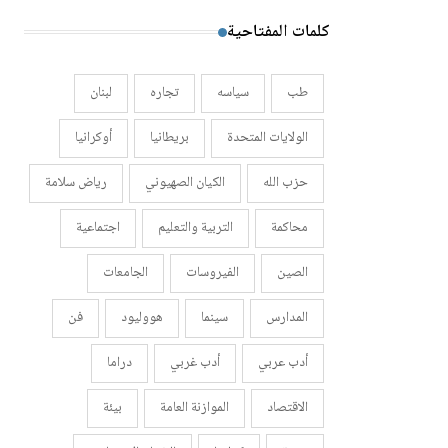
كلمات المفتاحية
طب
سياسه
تجاره
لبنان
الولايات المتحدة
بريطانيا
أوكرانيا
حزب الله
الكيان الصهيوني
رياض سلامة
محاكمة
التربية والتعليم
اجتماعية
الصين
الفيروسات
الجامعات
المدارس
سينما
هووليود
فن
أدب عربي
أدب غربي
دراما
الاقتصاد
الموازنة العامة
بيئة