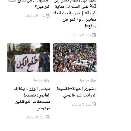
تعهداتها: رسوم تصل إلى
"مشبوه": مَن يدفع كلفة
3% على السلع لـ«حماية
الترحيل؟
البيئة» | ضريبة بيئية بلا
منذ 9 ساعات
معايير... و«المواطن
يدفع»!
منذ 9 ساعات
أوراق سياسية
أوراق سياسية
«شورى الدولة»:تقسيط
مجلس الوزراء يخالف
الرواتب غير قانوني
القانون: تقسيط
مستحقات الموظفين
منذ 9 ساعات
مرفوض
منذ 9 ساعات