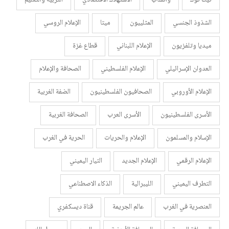
تيك توك
واتساب
الاستهلاك الاقتصادي
التربية والتعليم
الشذوذ الجنسي
المثلييون
ميتا
الإعلام الروسي
ميديا وتلفزيون
الإعلام اللبناني
قطاع غزة
العدوان الإسرائيلي
الإعلام الفلسطيني
الصحافة والإعلام
الإعلام الأوروبي
الصحافيون الفلسطينيون
الضفة الغربية
الأسرى الفلسطينيون
الأسرى العرب
الصحافة الغربية
الإسلام والمسلمون
الإعلام والحريات
الحرية في الغرب
الإعلام الرقمي
الإعلام الجديد
التيار اليميني
التطرف اليميني
الليبرالية
الذكاء الاصطناعي
العنصرية في الغرب
عالم الجريمة
قناة ديسكفري