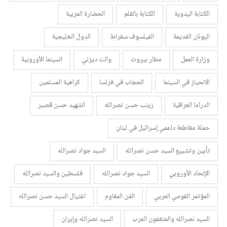
الكتابة اليدوية
الكتابة بالقلم
الحضارة العربية
اليونان القديمة
الفيلسوف سقراط
الدول الخليجية
وزارة العمل
مطار بيروت
والت ديزني
السينما الأوروبية
الانحياز في السينما
الحجاب في فرنسا
كراهية المسلمين
الدراما العراقية
زينب حسن نصرالله
الشهيد حسن قصير
حملة مقاطعة داعمي إسرائيل في لبنان
تأبين وتشييع السيد حسن نصرالله
السيد جواد نصرالله
الإتحاد الأوروبي
السيد جواد نصرالله
فلسطين والسيد نصرالله
المؤتمر القومي العربي
الفن المقاوم
اغتيال السيد حسن نصرالله
السيد نصرالله والمثقفون العرب
السيد نصرالله وإيران