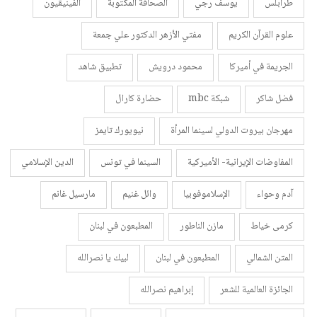
طرابلس
يوسف رجي
الصحافة المكتوبة
الفينيقيون
علوم القرآن الكريم
مفتي الأزهر الدكتور علي جمعة
الجريمة في أميركا
محمود درويش
تطبيق شاهد
فضل شاكر
شبكة mbc
حضارة كارال
مهرجان بيروت الدولي لسينما المرأة
نيويورك تايمز
المفاوضات الإيرانية- الأميركية
السينما في تونس
الدين الإسلامي
آدم وحواء
الإسلاموفوبيا
وائل غنيم
مارسيل غانم
كرمى خياط
مازن الناطور
المطبعون في لبنان
المتن الشمالي
المطبعون في لبنان
لبيك يا نصرالله
الجائزة العالمية للشعر
إبراهيم نصرالله