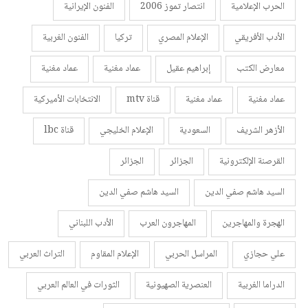
الحرب الإعلامية
انتصار تموز 2006
الفنون الإيرانية
الأدب الأفريقي
الإعلام المصري
تركيا
الفنون الغربية
معارض الكتب
إبراهيم عقيل
عماد مغنية
عماد مغنية
عماد مغنية
عماد مغنية
قناة mtv
الانتخابات الأميركية
الأزهر الشريف
السعودية
الإعلام الخليجي
قناة lbc
القرصنة الإلكترونية
الجزائر
الجزائر
السيد هاشم صفي الدين
السيد هاشم صفي الدين
الهجرة والمهاجرين
المهاجرون العرب
الأدب اللبناني
علي حجازي
المراسل الحربي
الإعلام المقاوم
التراث العربي
الدراما الغربية
العنصرية الصهيونية
الثورات في العالم العربي