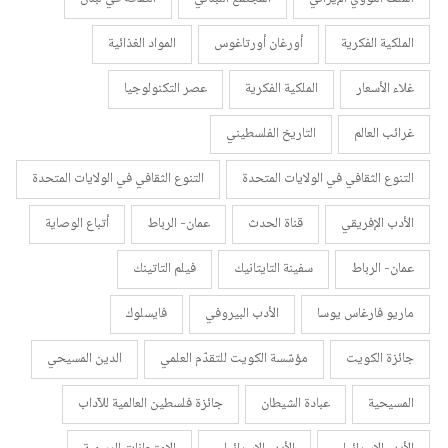
الملكية الفكرية
أورغان أورتاغوس
المواد الغذائية
غلاء الأسعار
الملكية الفكرية
عصر التكنولوجيا
غرائب العالم
التاريخ الفلسطيني
التنوع الثقافي في الولايات المتحدة
التنوع الثقافي في الولايات المتحدة
الأدب الإفريقي
قناة الحدث
عمان- الرباط
أتباع الوصاية
عمان- الرباط
سفينة التايتانيك
فيلم التاتينك
ماريو فارغاس يوسا
الأدب البيروفي
فايسلوك
جائزة الكويت
مؤسّسة الكويت للتقدّم العلمي
الدين المسيحي
المسيحية
عبادة الشيطان
جائزة فلسطين العالمية للآداب