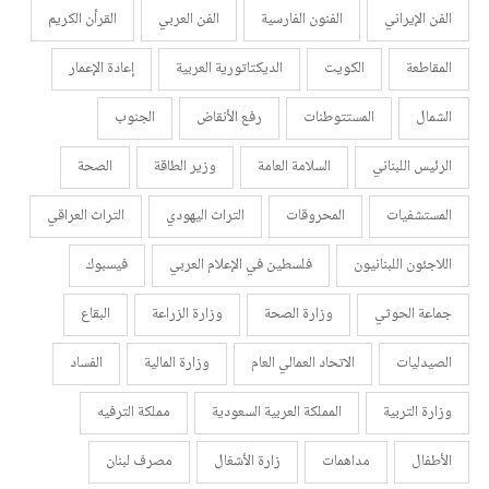
الفن الإيراني
الفنون الفارسية
الفن العربي
القرأن الكريم
المقاطعة
الكويت
الديكتاتورية العربية
إعادة الإعمار
الشمال
المستتوطنات
رفع الأنقاض
الجنوب
الرئيس اللبناني
السلامة العامة
وزير الطاقة
الصحة
المستشفيات
المحروقات
التراث اليهودي
التراث العراقي
اللاجئون اللبنانيون
فلسطين في الإعلام العربي
فيسبوك
جماعة الحوثي
وزارة الصحة
وزارة الزراعة
البقاع
الصيدليات
الاتحاد العمالي العام
وزارة المالية
الفساد
وزارة التربية
المملكة العربية السعودية
مملكة الترفيه
الأطفال
مداهمات
زارة الأشغال
مصرف لبنان