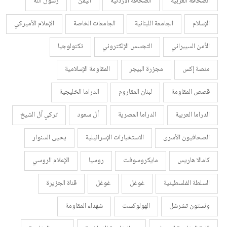
الصحافة العربية
الصحافة الأردنية
اليمن
رسول الله
الإسلام
الجامعة اللبنانية
الجامعات الخاصة
الإعلام الأميركي
الأمن السيبراني
التجسس الإلكتروني
تكنولوجيا
منصة إكس
مجزرة البيجر
المقاومة الإسلامية
قصص المقاومة
لبنان المقاروم
الدراما الخليجية
الدراما العربية
الدراما المصرية
أل سعود
تركي أل الشيخ
الصحافيون الأسرى
الاستخبارات الإسرائيلية
يحيى السنوار
كامالا هاريس
مايكروسوفت
روسيا
الإعلام الروسي
السلطة الفلسطينية
غوغل
غوغل
قناة الجزيرة
ونستون تشرشل
الهولوكست
شهداء المقاومة