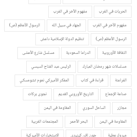
الحريات في الغرب
مفهوم الأخر في الغرب
مفهوم الأخر في الغرب
الجهاد في سبيل الله
الرسول الأعظم (ص)
الرسول الأعظم (ص)
تنظيم الدولة الإسلامية داعش
الثقافة الأوروبية
الدراما السعودية
مسلسل شارع الأعشى
مسلسلات شهر رمضان المبارك
الرئيس عبد الفتاح السيسي
الفراعنة
قراءة في كتاب
المفكر الأميركي نعوم تشومسكي
صناعة الإجماع
التاريخ الأوروبي القديم
نجوى بركات
مجازر
الساحل السوري
المقاومة في اليمن
المقاومة في اليمن
البحر الأحمر
المجتمعات الغربية
مبروك عطية
جون إف. كينيدي
الاستخبارات الأميركية