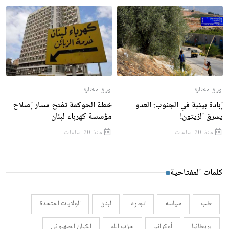
اوراق مختارة
اوراق مختارة
إبادة بيئية في الجنوب: العدو
خطة الحوكمة تفتح مسار إصلاح
يسرق الزيتون!
مؤسسة كهرباء لبنان
منذ 20 ساعات
منذ 20 ساعات
كلمات المفتاحية
طب
سياسه
تجاره
لبنان
الولايات المتحدة
بريطانيا
أوكرانيا
حزب الله
الكيان الصهيوني