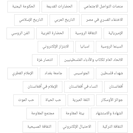
منصات التواصل الاجتماعي
الحضارات القديمة
الحكومة اليمنية
الاختفاء القسري في مصر
التاريخ العربي
التاريخ الإسلامي
الإمبريالية
الثقافة الروسية
الحضارة الغربية
الفن الروسي
السينما الروسية
اسبانيا
الابتزاز الإلكتروني
الاتحاد العام للكتّاب والأدباء الفلسطينيين
انتصار غزة
شهداء فلسطين
الجواسيس
جامعة بغداد
الإعلام القطري
أفغانستان
النساء في أفغانستان
الإعلام في أفغانستان
جوائز الأوسكار
اللغة العبرية
حب الحياة
حب الموت
الشهادة والاستشهاد
بيئة المقاومة
مجتمع المقاومة
الثقافة التركية
الاحتيال الإلكتروني
الثقافة المسيحية