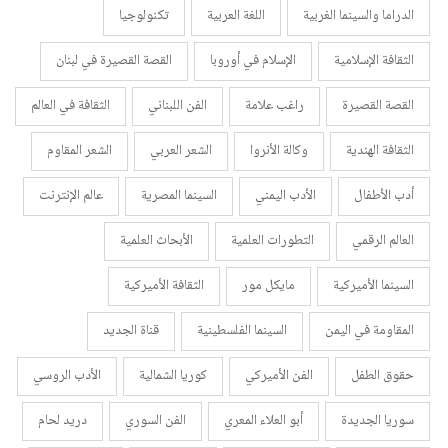
الدراما والسينما الغربية
اللغة العربية
تكنولوجيا
الثقافة الإسلامية
الإسلام في أوروبا
القصة القصيرة في لبنان
القصة القصيرة
راغب علامة
الفن اللبناني
الثقافة في العالم
الثقافة الهندية
وكالة الأنروا
الشعر العربي
الشعر المقاوم
أدب الأطفال
الأدب اليمني
السينما المصرية
عالم الإنترنت
العالم الرقمي
التطورات العلمية
الأبحاث العلمية
السينما الأميركية
مايكل مور
الثقافة الأميركية
المقاومة في اليمن
السينما الفلسطينية
قناة الجديد
حقوق الطفل
الفن الأميركي
كوريا الشمالية
الأدب الروسي
سوريا الجديدة
أبو العلاء المعري
الفن السوري
دريد لحام