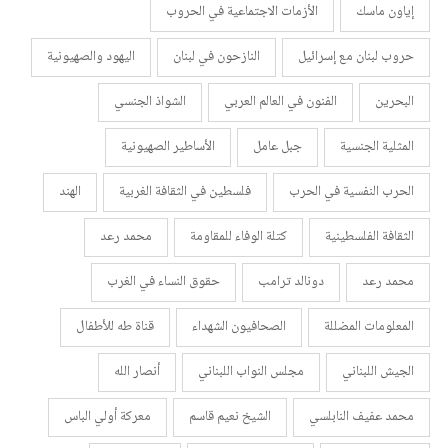
إياون ماسك
الأزمات الاجتماعية في الحروب
حروب لبنان مع إسرائيل
النازحون في لبنان
اليهود والصهيونية
البحرين
الفنون في العالم العربي
الشواذ الجنسي
المثلية الجنسية
جبل عامل
الأساطير الصهيونية
الحرب النفسية في الحرب
فلسطين في الثقافة الغربية
الهند
الثقافة الفلسطينية
كتلة الوفاء للمقاومة
محمد رعد
محمد رعد
دونالد ترامب
حقوق النساء في الغرب
المعلومات المضللة
الصحافيون الشهداء
قناة طه للأطفال
الجيش اللبناني
مجلس النواب اللبناني
أنصار الله
محمد عفيف النابلسي
الشيخ نعيم قاسم
معركة أولي الباس