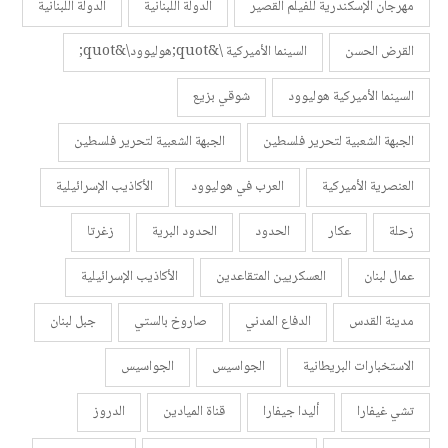
مهرجان الإسكندرية للفيلم القصير
الدولة اللبنانية
الدولة اللبنانية
القرض الحسن
السينما الأميركية \&quot;هوليوود\&quot;
السينما الأميركية هوليوود
شوقي بزيع
الجبهة الشعبية لتحرير فلسطين
الجبهة الشعبية لتحرير فلسطين
العنصرية الأميركية
العرب في هوليوود
الأكاذيب الإسرائيلية
زحلة
عكار
الحدود
الحدود البرية
زغرتا
عمال لبنان
العسكريين المتقاعدين
الأكاذيب الإسرائيلية
مدينة القدس
الدفاع المدني
صاروخ بالستي
جبل لبنان
الاستخبارات البريطانية
الجواسيس
الجواسيس
تشي غيفارا
أليدا جيفارا
قناة الميادين
الدروز