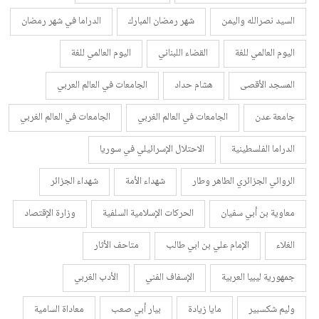
السيد نصرالله واليمن
شهر رمضان المبارك
الدراما في شهر رمضان
اليوم العالمي للغة
القضاء اللبناني
اليوم العالمي للغة
المسجد الأقصى
هشام حداد
الجامعات في العالم العربي
جامعة عدن
الجامعات في العالم الغربي
الجامعات في العالم الغربي
الدراما الفلسطينية
الاحتلال الإسرائيلي في سوريا
الروائي الجزائري الطاهر وطار
شهداء الأمة
شهداء الجزائر
معاوية بن أبي سفيان
الحركات الإسلامية السلفية
وزارة الإقتصاد
الغلاء
الإمام علي بن ابي طالب
متاحف الأثار
جمهورية ليبيا العربية
الإسفاف الفني
الأدب الغربي
وليم شكسبير
مايا زيادة
بيار أبي صعب
معاداة السامية