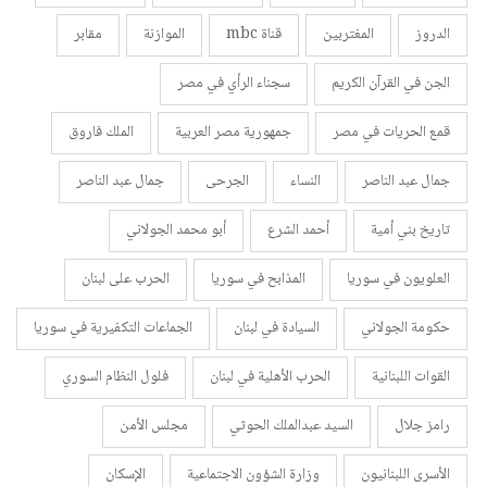
الدروز
المغتربين
قناة mbc
الموازنة
مقابر
الجن في القرآن الكريم
سجناء الرأي في مصر
قمع الحريات في مصر
جمهورية مصر العربية
الملك فاروق
جمال عبد الناصر
النساء
الجرحى
جمال عبد الناصر
تاريخ بني أمية
أحمد الشرع
أبو محمد الجولاني
العلويون في سوريا
المذابح في سوريا
الحرب على لبنان
حكومة الجولاني
السيادة في لبنان
الجماعات التكفيرية في سوريا
القوات اللبنانية
الحرب الأهلية في لبنان
فلول النظام السوري
رامز جلال
السيد عبدالملك الحوثي
مجلس الأمن
الأسرى اللبنانيون
وزارة الشؤون الاجتماعية
الإسكان