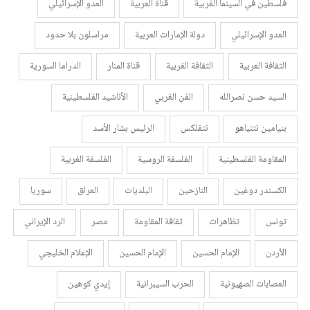
فلسطين في السينما الغربية
قناة العربية
العدو الإسرائيلي
العدو الإسرائيلي
دولة الإمارات العربية
مراسلون بلا حدود
الثقافة العربية
الثقافة الغربية
قناة المنار
الدراما السورية
السيد حسن نصرالله
الفن الغربي
الأناشيد الفلسطينية
بنيامين نتنياهو
نتفلكس
الرئيس بشار الأسد
المقاومة الفلسطينية
الفلسفة الروسية
الفلسفة الغربية
الكسندر دوغين
النازحين
البلديات
العراق
سوريا
تونس
تظاهرات
ثقافة المقاومة
مصر
الرد الإيراني
الأردن
الإمام الحسين
الإمام الحسين
الإعلام الخليجي
العصابات الصهيونية
الحرب السيبرانية
إيدي كوهين