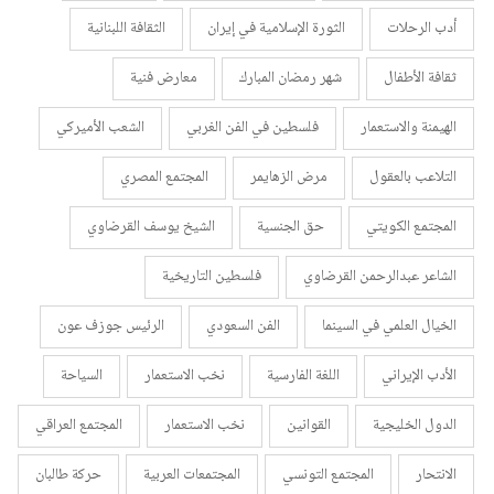
أدب الرحلات
الثورة الإسلامية في إيران
الثقافة اللبنانية
ثقافة الأطفال
شهر رمضان المبارك
معارض فنية
الهيمنة والاستعمار
فلسطين في الفن الغربي
الشعب الأميركي
التلاعب بالعقول
مرض الزهايمر
المجتمع المصري
المجتمع الكويتي
حق الجنسية
الشيخ يوسف القرضاوي
الشاعر عبدالرحمن القرضاوي
فلسطين التاريخية
الخيال العلمي في السينما
الفن السعودي
الرئيس جوزف عون
الأدب الإيراني
اللغة الفارسية
نخب الاستعمار
السياحة
الدول الخليجية
القوانين
نخب الاستعمار
المجتمع العراقي
الانتحار
المجتمع التونسي
المجتمعات العربية
حركة طالبان