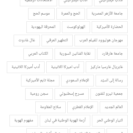
الأدب الإسرائيلي
الأدب الإسرائيلي
الامتحانات الرسمية
جامعة الأزهر المصرية
الحج والعمرة
موسم الحج
الحضارة الأميركية
الهولوكوست
المحرقة اليهودية
مهرجان هوليوود للفيلم العرب
التطهير العرقي
غال غادوت
جامعة هارفارد
نقابة الفنانين السورية
الكتاب العربي
غابريال غارسيا ماركيز
أدب اميركا اللاتينية
أدب أميركا اللاتينية
رسالة إلى السيّد
الإعلام السعودي
مجلة تايم الأميركية
جمعية تيرو للفنون
مسرح إسطنبولي
سجن رومية
العالم الجديد
الإعلام القطري
سلاح المقاومة
التيار الوطني الحر
أزمة الهوية الوطنية في لبنان
مفهوم الهوية