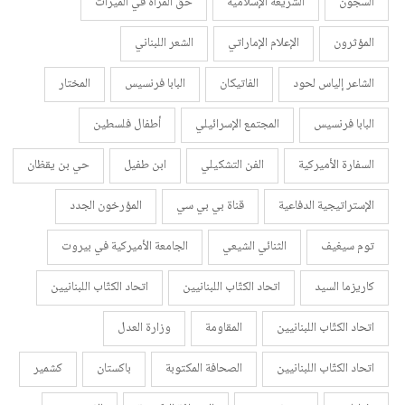
السجون
الشريعة الإسلامية
حق المرأة في الميراث
المؤثرون
الإعلام الإماراتي
الشعر اللبناني
الشاعر إلياس لحود
الفاتيكان
البابا فرنسيس
المختار
البابا فرنسيس
المجتمع الإسرائيلي
أطفال فلسطين
السفارة الأميركية
الفن التشكيلي
ابن طفيل
حي بن يقظان
الإستراتيجية الدفاعية
قناة بي بي سي
المؤرخون الجدد
توم سيغيف
الثنائي الشيعي
الجامعة الأميركية في بيروت
كاريزما السيد
اتحاد الكتّاب اللبنانيين
اتحاد الكتّاب اللبنانيين
اتحاد الكتّاب اللبنانيين
المقاومة
وزارة العدل
اتحاد الكتّاب اللبنانيين
الصحافة المكتوبة
باكستان
كشمير