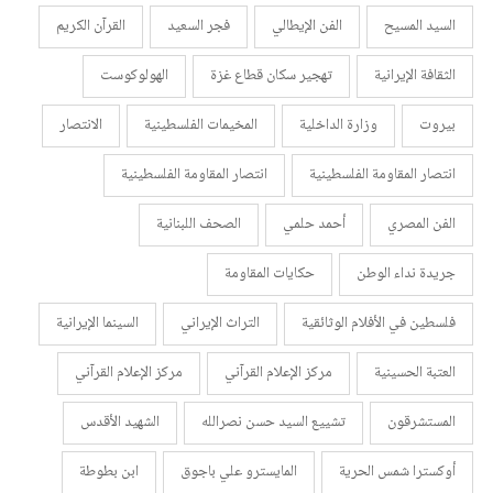
السيد المسيح
الفن الإيطالي
فجر السعيد
القرآن الكريم
الثقافة الإيرانية
تهجير سكان قطاع غزة
الهولوكوست
بيروت
وزارة الداخلية
المخيمات الفلسطينية
الانتصار
انتصار المقاومة الفلسطينية
انتصار المقاومة الفلسطينية
الفن المصري
أحمد حلمي
الصحف اللبنانية
جريدة نداء الوطن
حكايات المقاومة
فلسطين في الأفلام الوثائقية
التراث الإيراني
السينما الإيرانية
العتبة الحسينية
مركز الإعلام القرآني
مركز الإعلام القرآني
المستشرقون
تشييع السيد حسن نصرالله
الشهيد الأقدس
أوكسترا شمس الحرية
المايسترو علي باجوق
ابن بطوطة