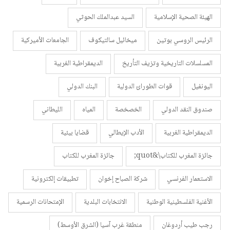
الهيئة الصحية الإسلامية
السيد عبدالملك الحوثي
الرئيس الروسي بوتين
ميخائيل سالتيكوف
الجامعات الأميركية
المسلسلات التاريخية وتزيف التأريخ
الديمقراطية الغربية
اليونفيل
قوات الطورائ الدولية
البنك الدولي
صندوق النقد الدولي
الخصخصة
المياه
الليطاني
الديمقراطية الغربية
الأدب الإيطالي
قضايا بيئية
جائزة المغرب للكتاب\&quot;
جائزة المغرب للكتاب
الاستعمار الفرنسي
شركة الصباح إخوان
تطبيقات إلكترونية
الأغنية الفلسطينية الوطنية
الانتخابات البلدية
الإمتحانات الرسمية
رجب طيب أردوغان
منطقة غرب آسيا (الشرق الأوسط)