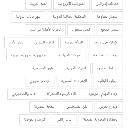
مقاطعة إسرائيل
المفوضية الأوروبية
القمة العربية
انتصار المقاومة
المحكمة الجنائية الدولية
المهرجانات الدولية
سمير جعجع
كميل شمعون
الحرب الأهلية في لبنان
الإسلام في أوروبا
المرأة العربية
النظام السوري
بشار الأسد
الجماعات المسلحة
الحركات الجهادية
الجمهورية السورية العربية
الدراما المصرية
السينما العربية
الفنون المسرحية
الرواية اللبنانية
الإهرامات المصرية
الإعلام السوري
الإمام المهدي الموعود
أفلام الرسوم المتحركة
عالم والت ديزني
الإبداع العربي
الفن الفلسطيني
الثقافة المصرية
الحضارة المصرية القديمة
الدب رالفي
الأزياء والموضة