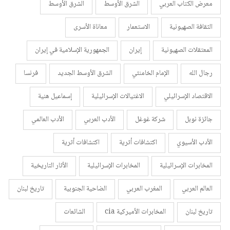
معرض الكتاب العربي
الشرق الأوسط
الشرق الأوسط
الثقافة الصهيونية
الاستعمار
معاناة الأسرى
المعتقلات الصهيونية
إيران
الجمهورية الإسلامية في إيران
رجال الله
الإمام الخامنئي
الشرق الأوسط الجديد
فرنسا
الاقتصاد الإسرائيلي
الاغتيالات الإسرائيلية
إسماعيل هنية
جائزة نوبل
شركة غوغل
الأدب العربي
الأدب العالمي
الأدب الأسيوي
اكتشافات أثرية
اكتشافات أثرية
المخابرات الإسرائيلية
المخابرات الإسرائيلية
الأثار التاريخية
العالم العربي
المغرب العربي
الضاحية الجنوبية
تاريخ لبنان
تاريخ لبنان
المخابرات الأميركية cia
الشائعات