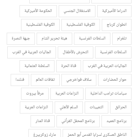
الدراما الأميركية
الاستغلال الجنسي
الحكومة الأميركية
انطوان كرباج
الكوفية الفلسطينية
الكوفية الفلسطينية
تلغرام
السلطات الفرنسية
هيئة تحرير الشام
جبهة النصرة
السلطات الفرنسية
التحرش بالأطفال
الجاليات العربية في الغرب
الجاليات العربية في الغرب
قناة الحرة
السلطنة العثمانية
حوار الحضارات
سلاف فواخرجي
ثقافات العالم
فنلندا
سياسات ترامب الداخلية
النزاعات العربية
مرفأ بيروت
الحرائق
التعيينات
السلم الأهلي
النزاعات العربية
برنامج العميد
برنامج المحفل القرأني
قناة المنار
الناطق العسكري لسرايا القدس أبو الحمز
مارك زوكربيرغ