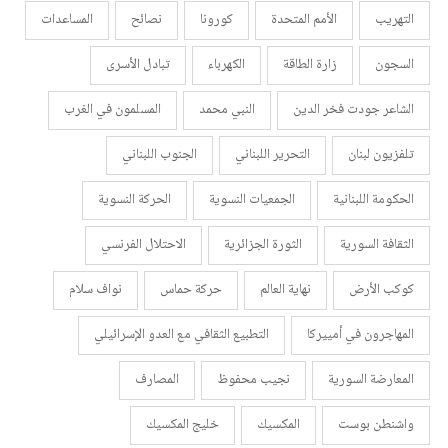
التهريب
الأمم المتحدة
كورونا
نصائح
المساعدات
السجون
زارة الطاقة
الكهرباء
تبادل الأسرى
الشاعر جودت فخر الدين
النبي محمد
المسلمون في الغرب
تلفزيون لبنان
التحرير اللبناني
الجنوب اللبناني
الحكومة اللبنانية
الجمعيات النسوية
الحركة النسوية
الثقافة السورية
الثورة الجزائرية
الاحتلال الفرنسي
كوكب الأرض
نهاية العالم
حركة حماس
نواف سلام
المهاجرون في أمييركا
التطبيع الثقافي مع العدو الإسرائيلي
المعارضة السورية
نجيب محفوظ
المصارف
واشنطن بوست
المكسيك
خليج المكسيك