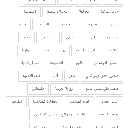
رياض سلامة
محاكمة
التربية والتعليم
اجتماعية
الصين
الفيروسات
الجامعات
المدارس
سينما
هووليود
فن
أدب عربي
أدب غربي
دراما
الاقتصاد
الموازنة العامة
بيئة
صحة
كوليرا
الضمان الإجتماعي
قانون
الانتخابات
صبرا وشاتيلا
مجازر العدو الإسرائيلي
شعر
أدب
الأدب المقاوم
محمد علي شمس الدين
الرواية العربية
فلسطين
إلياس خوري
العالم الإسلامي
الحضارة الإسلامية
تلفزيون
بريطانيا العظمى
فلسطين ومواقع التواصل الاجتماعي
فلسطين وتيك توك
شهداء فلسطين
أبطال غزة