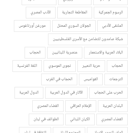
الرسوم الجمركية
المقاطعة التجارية
الأدب المصري
الملتقى الأدبي
الجولان السوري المحتل
مورغن أورتاغوس
شبكة صامدون للتضامن مع الأسرى الفلسطينيين
البلاد العربية والاستعمار
عنصرية اللبنانيين
الحجاب
الحجاب
حرية التعبير
نجوى الموسوي
اللغة الفرنسية
الترجمات
القواميس
الحجاب في الغرب
الحرب على الحجاب
الآثار في الدول العربية
الدول العربية
البلدان العربية
الإعلام العراقي
القضاء المصري
القضاء المصري
الكيان اللبناني
الطوائف في لبنان
الملف النووي الإيراني
المجتمع اللبناني
الثقافة في لبنان