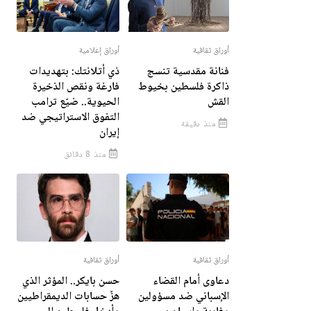
أوراق ثقافية
أوراق إعلامية
فنانة مقدسية تنسج
ذي أتلانتك: بتهديدات
ذاكرة فلسطين بخيوط
فارغة ونقص الذخيرة
القش
الحيوية.. ضيّع ترامب
التفوق الاستراتيجي ضد
منذ دقيقة
إيران
منذ 8 دقائق
أوراق ثقافية
أوراق ثقافية
دعاوى أمام القضاء
حسن بايكر.. المؤثر الذي
الإسباني ضد مسؤولين
هزّ حسابات الديمقراطيين