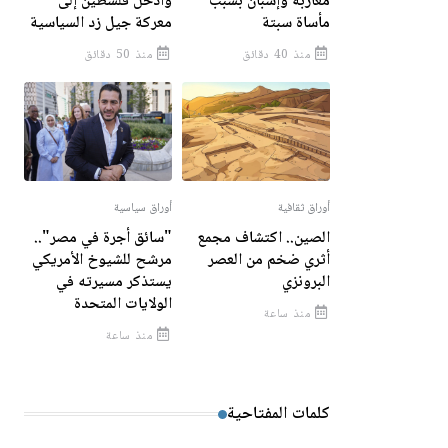
مغاربة وإسبان بسبب
وأدخل فلسطين إلى
مأساة سبتة
معركة جيل زد السياسية
منذ 40 دقائق
منذ 50 دقائق
أوراق ثقافية
أوراق سياسية
الصين.. اكتشاف مجمع
"سائق أجرة في مصر"..
أثري ضخم من العصر
مرشح للشيوخ الأمريكي
البرونزي
يستذكر مسيرته في
الولايات المتحدة
منذ ساعة
منذ ساعة
كلمات المفتاحية