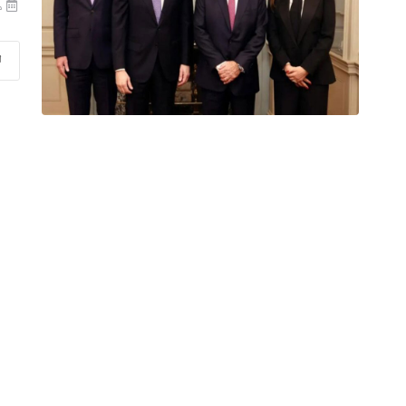
منذ
ا