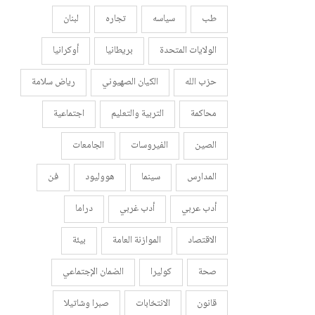
طب
سياسه
تجاره
لبنان
الولايات المتحدة
بريطانيا
أوكرانيا
حزب الله
الكيان الصهيوني
رياض سلامة
محاكمة
التربية والتعليم
اجتماعية
الصين
الفيروسات
الجامعات
المدارس
سينما
هووليود
فن
أدب عربي
أدب غربي
دراما
الاقتصاد
الموازنة العامة
بيئة
صحة
كوليرا
الضمان الإجتماعي
قانون
الانتخابات
صبرا وشاتيلا