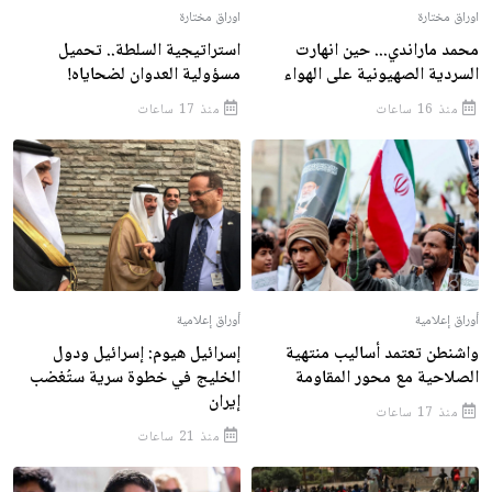
اوراق مختارة
اوراق مختارة
محمد ماراندي... حين انهارت
استراتيجية السلطة.. تحميل
السردية الصهيونية على الهواء
مسؤولية العدوان لضحاياه!
منذ 16 ساعات
منذ 17 ساعات
أوراق إعلامية
أوراق إعلامية
واشنطن تعتمد أساليب منتهية
إسرائيل هيوم: إسرائيل ودول
الصلاحية مع محور المقاومة
الخليج في خطوة سرية ستُغضب
إيران
منذ 17 ساعات
منذ 21 ساعات