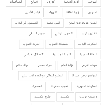
التهريب
الأمم المتحدة
كورونا
نصائح
المساعدات
السجون
زارة الطاقة
الكهرباء
تبادل الأسرى
الشاعر جودت فخر الدين
النبي محمد
المسلمون في الغرب
تلفزيون لبنان
التحرير اللبناني
الجنوب اللبناني
الحكومة اللبنانية
الجمعيات النسوية
الحركة النسوية
الثقافة السورية
الثورة الجزائرية
الاحتلال الفرنسي
كوكب الأرض
نهاية العالم
حركة حماس
نواف سلام
المهاجرون في أمييركا
التطبيع الثقافي مع العدو الإسرائيلي
المعارضة السورية
نجيب محفوظ
المصارف
واشنطن بوست
المكسيك
خليج المكسيك