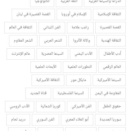
الدراما والسينما الغربية
اللغة العربية
تكنولوجيا
الثقافة الإسلامية
الإسلام في أوروبا
القصة القصيرة في لبنان
القصة القصيرة
راغب علامة
الفن اللبناني
الثقافة في العالم
الثقافة الهندية
وكالة الأنروا
الشعر العربي
الشعر المقاوم
أدب الأطفال
الأدب اليمني
السينما المصرية
عالم الإنترنت
العالم الرقمي
التطورات العلمية
الأبحاث العلمية
السينما الأميركية
مايكل مور
الثقافة الأميركية
المقاومة في اليمن
السينما الفلسطينية
قناة الجديد
حقوق الطفل
الفن الأميركي
كوريا الشمالية
الأدب الروسي
سوريا الجديدة
أبو العلاء المعري
الفن السوري
دريد لحام