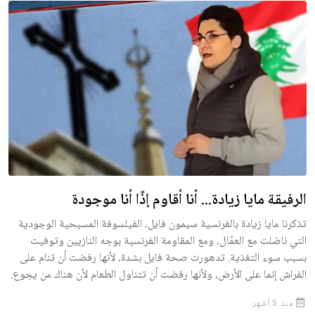
الرفيقة مايا زيادة... أنا أقاوم إذًا أنا موجودة
تذكرنا مايا زيادة بالفرنسية سيمون فايل، الفيلسوفة المسيحية الوجودية
التي ناضلت مع العمّال، ومع المقاومة الفرنسية بوجه النازيين وتوفيت
بسبب سوء التغذية. تدهورت صحة فايل بشدة، لأنها رفضت أن تنام على
الفراش إنما على الأرض، ولأنها رفضت أن تتناول الطعام لأن هناك من يجوع.
منذ 5 أشهر