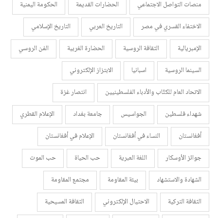
منصات التواصل الاجتماعي
الحضارات القديمة
الحكومة اليمنية
الاختفاء القسري في مصر
التاريخ العربي
التاريخ الإسلامي
الإمبريالية
الثقافة الروسية
الحضارة الغربية
الفن الروسي
السينما الروسية
اسبانيا
الابتزاز الإلكتروني
الاتحاد العام للكتّاب والأدباء الفلسطينيين
انتصار غزة
شهداء فلسطين
الجواسيس
جامعة بغداد
الإعلام القطري
أفغانستان
النساء في أفغانستان
الإعلام في أفغانستان
جوائز الأوسكار
اللغة العبرية
حب الحياة
حب الموت
الشهادة والاستشهاد
بيئة المقاومة
مجتمع المقاومة
الثقافة التركية
الاحتيال الإلكتروني
الثقافة المسيحية