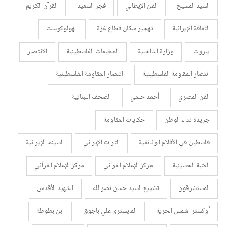
السيد المسيح
الفن الإيطالي
فجر السعيد
القرآن الكريم
الثقافة الإيرانية
تهجير سكان قطاع غزة
الهولوكوست
بيروت
وزارة الداخلية
المخيمات الفلسطينية
الانتصار
انتصار المقاومة الفلسطينية
انتصار المقاومة الفلسطينية
الفن المصري
أحمد حلمي
الصحف اللبنانية
جريدة نداء الوطن
حكايات المقاومة
فلسطين في الأفلام الوثائقية
التراث الإيراني
السينما الإيرانية
العتبة الحسينية
مركز الإعلام القرآني
مركز الإعلام القرآني
المستشرقون
تشييع السيد حسن نصرالله
الشهيد الأقدس
أوكسترا شمس الحرية
المايسترو علي باجوق
ابن بطوطة