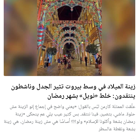
زينة الميلاد في وسط بيروت تثير الجدل وناشطون
ينتقدون: خلط «نويل» بشهر رمضان
علّقت الممثلة كارمن لبّس بالقول: «يعني واضح في إجماع إنو الزينة مش
حلوة. ماشي، بتصير، فينا ننتقد. بس كتير عيب يلي عم ينحكى «زينة
رمضان بشعة وأكلونا الإسلام» ولو؟!؟ أساسًا هي مش زينة رمضان، هي زينة
بشعة ونقطة عالسطر