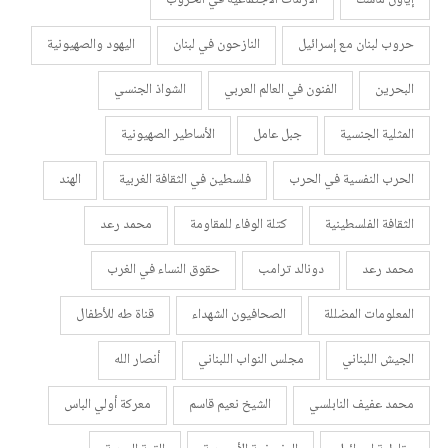
حروب لبنان مع إسرائيل
النازحون في لبنان
اليهود والصهيونية
البحرين
الفنون في العالم العربي
الشواذ الجنسي
المثلية الجنسية
جبل عامل
الأساطير الصهيونية
الحرب النفسية في الحرب
فلسطين في الثقافة الغربية
الهند
الثقافة الفلسطينية
كتلة الوفاء للمقاومة
محمد رعد
محمد رعد
دونالد ترامب
حقوق النساء في الغرب
المعلومات المضللة
الصحافيون الشهداء
قناة طه للأطفال
الجيش اللبناني
مجلس النواب اللبناني
أنصار الله
محمد عفيف النابلسي
الشيخ نعيم قاسم
معركة أولي الباس