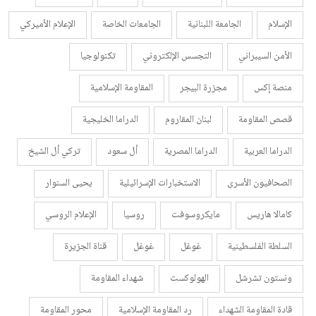
الإسلام
الجامعة اللبنانية
الجامعات الخاصة
الإعلام الأميركي
الأمن السيبراني
التجسس الإلكتروني
تكنولوجيا
منصة إكس
مجزرة البيجر
المقاومة الإسلامية
قصص المقاومة
لبنان المقاروم
الدراما الخليجية
الدراما العربية
الدراما المصرية
أل سعود
تركي أل الشيخ
الصحافيون الأسرى
الاستخبارات الإسرائيلية
يحيى السنوار
كامالا هاريس
مايكروسوفت
روسيا
الإعلام الروسي
السلطة الفلسطينية
غوغل
غوغل
قناة الجزيرة
ونستون تشرشل
الهولوكست
شهداء المقاومة
قادة المقاومة الشهداء
رد المقاومة الإسلامية
محور المقاومة