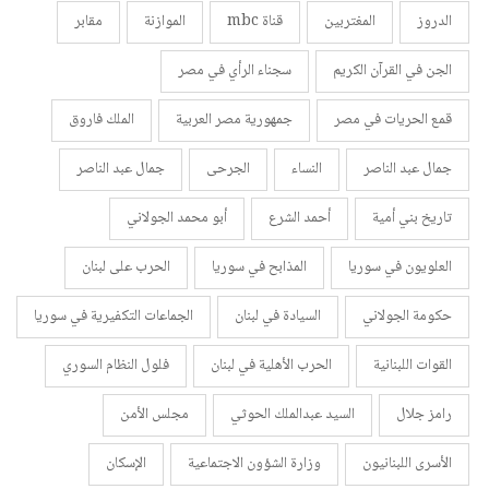
الدروز
المغتربين
قناة mbc
الموازنة
مقابر
الجن في القرآن الكريم
سجناء الرأي في مصر
قمع الحريات في مصر
جمهورية مصر العربية
الملك فاروق
جمال عبد الناصر
النساء
الجرحى
جمال عبد الناصر
تاريخ بني أمية
أحمد الشرع
أبو محمد الجولاني
العلويون في سوريا
المذابح في سوريا
الحرب على لبنان
حكومة الجولاني
السيادة في لبنان
الجماعات التكفيرية في سوريا
القوات اللبنانية
الحرب الأهلية في لبنان
فلول النظام السوري
رامز جلال
السيد عبدالملك الحوثي
مجلس الأمن
الأسرى اللبنانيون
وزارة الشؤون الاجتماعية
الإسكان