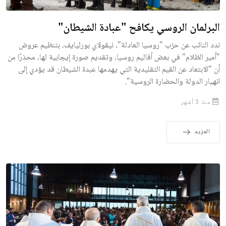
البرلمان الروسي يكافح "عبادة الشيطان"
ندد النائب عن حزب "روسيا العادلة"، نيقولاي بورليايف، بتنظيم عروض
"أمير الظلام" في بعض أقاليم روسيا، وتقديم صورة إيجابية لها، محذرًا من
أن "الابتعاد عن القيم التقليدية التي يهدمها عبدة الشيطان قد يؤدي إلى
انهيار الدولة والحضارة الروسية".
منذ 3 أشهر
المزيد