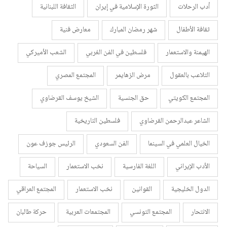
أدب الرحلات
الثورة الإسلامية في إيران
الثقافة اللبنانية
ثقافة الأطفال
شهر رمضان المبارك
معارض فنية
الهيمنة والاستعمار
فلسطين في الفن الغربي
الشعب الأميركي
التلاعب بالعقول
مرض الزهايمر
المجتمع المصري
المجتمع الكويتي
حق الجنسية
الشيخ يوسف القرضاوي
الشاعر عبدالرحمن القرضاوي
فلسطين التاريخية
الخيال العلمي في السينما
الفن السعودي
الرئيس جوزف عون
الأدب الإيراني
اللغة الفارسية
نخب الاستعمار
السياحة
الدول الخليجية
القوانين
نخب الاستعمار
المجتمع العراقي
الانتحار
المجتمع التونسي
المجتمعات العربية
حركة طالبان