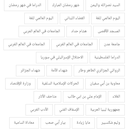
السيد نصرالله واليمن
شهر رمضان المبارك
الدراما في شهر رمضان
اليوم العالمي للغة
القضاء اللبناني
اليوم العالمي للغة
المسجد الأقصى
هشام حداد
الجامعات في العالم العربي
جامعة عدن
الجامعات في العالم الغربي
الجامعات في العالم الغربي
الدراما الفلسطينية
الاحتلال الإسرائيلي في سوريا
الروائي الجزائري الطاهر وطار
شهداء الأمة
شهداء الجزائر
معاوية بن أبي سفيان
الحركات الإسلامية السلفية
وزارة الإقتصاد
الغلاء
الإمام علي بن ابي طالب
متاحف الأثار
جمهورية ليبيا العربية
الإسفاف الفني
الأدب الغربي
وليم شكسبير
مايا زيادة
بيار أبي صعب
معاداة السامية