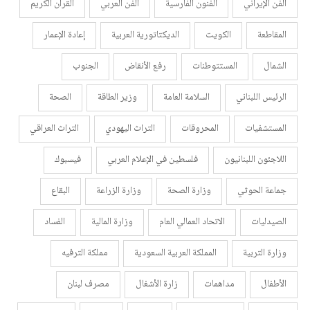
الفن الإيراني
الفنون الفارسية
الفن العربي
القرأن الكريم
المقاطعة
الكويت
الديكتاتورية العربية
إعادة الإعمار
الشمال
المستتوطنات
رفع الأنقاض
الجنوب
الرئيس اللبناني
السلامة العامة
وزير الطاقة
الصحة
المستشفيات
المحروقات
التراث اليهودي
التراث العراقي
اللاجئون اللبنانيون
فلسطين في الإعلام العربي
فيسبوك
جماعة الحوثي
وزارة الصحة
وزارة الزراعة
البقاع
الصيدليات
الاتحاد العمالي العام
وزارة المالية
الفساد
وزارة التربية
المملكة العربية السعودية
مملكة الترفيه
الأطفال
مداهمات
زارة الأشغال
مصرف لبنان