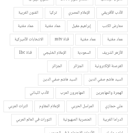
الأدب الأفريقي
الإعلام المصري
تركيا
الفنون الغربية
معارض الكتب
إبراهيم عقيل
عماد مغنية
عماد مغنية
عماد مغنية
عماد مغنية
قناة mtv
الانتخابات الأميركية
الأزهر الشريف
السعودية
الإعلام الخليجي
قناة lbc
القرصنة الإلكترونية
الجزائر
الجزائر
السيد هاشم صفي الدين
السيد هاشم صفي الدين
الهجرة والمهاجرين
المهاجرون العرب
الأدب اللبناني
علي حجازي
المراسل الحربي
الإعلام المقاوم
التراث العربي
الدراما الغربية
العنصرية الصهيونية
الثورات في العالم العربي
إياون ماسك
الأزمات الاجتماعية في الحروب