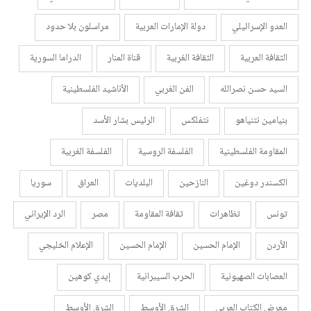
العدو الإسرائيلي
دولة الإمارات العربية
مراسلون بلا حدود
الثقافة العربية
الثقافة الغربية
قناة المنار
الدراما السورية
السيد حسن نصرالله
الفن الغربي
الأناشيد الفلسطينية
بنيامين نتنياهو
نتفلكس
الرئيس بشار الأسد
المقاومة الفلسطينية
الفلسفة الروسية
الفلسفة الغربية
الكسندر دوغين
النازحين
البلديات
العراق
سوريا
تونس
تظاهرات
ثقافة المقاومة
مصر
الرد الإيراني
الأردن
الإمام الحسين
الإمام الحسين
الإعلام الخليجي
العصابات الصهيونية
الحرب السيبرانية
إيدي كوهين
معرض الكتاب العربي
الشرق الأوسط
الشرق الأوسط