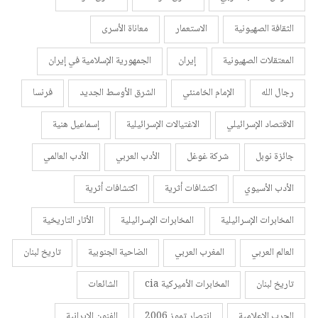
الثقافة الصهيونية
الاستعمار
معاناة الأسرى
المعتقلات الصهيونية
إيران
الجمهورية الإسلامية في إيران
رجال الله
الإمام الخامنئي
الشرق الأوسط الجديد
فرنسا
الاقتصاد الإسرائيلي
الاغتيالات الإسرائيلية
إسماعيل هنية
جائزة نوبل
شركة غوغل
الأدب العربي
الأدب العالمي
الأدب الأسيوي
اكتشافات أثرية
اكتشافات أثرية
المخابرات الإسرائيلية
المخابرات الإسرائيلية
الأثار التاريخية
العالم العربي
المغرب العربي
الضاحية الجنوبية
تاريخ لبنان
تاريخ لبنان
المخابرات الأميركية cia
الشائعات
الحرب الإعلامية
انتصار تموز 2006
الفنون الإيرانية