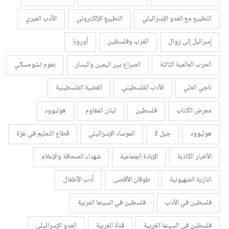
التطبيع مع العدو الإسرائيلي
التطبيع الإلكتروني
الأدب العبري
إسرائيل إلى زوال
الغرب وفلسطين
أوروبا
الحرب العالمية الثالثة
الصراع بين اليمين واليسار
نعوم تشومسكي
ناجي العلي
الأدب الفلسطيني
القضية الفلسطينية
معرض الكتاب
فلسطين
لبنان المقاوم
هوليوود
هوليوود
جيل z
الموساد الإسرائيلي
قطاع التعليم في غزة
الأخبار الكاذبة
الإبادة الجماعية
شهداء الصحافة والإعلام
النازية الصهيونية
طوفان الأقصى
أدب الأطفال
فلسطين في الأدب
فلسطين في السينما العربية
فلسطين في السينما الغربية
قناة العربية
العدو الإسرائيلي