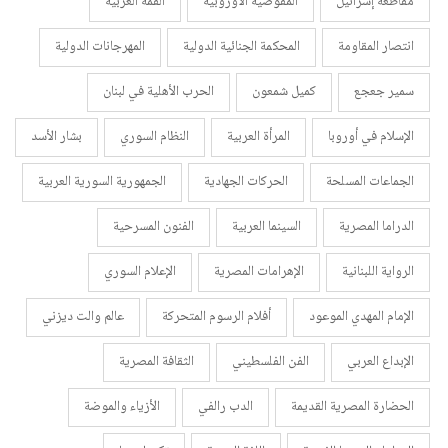
مقاطعة إسرائيل
المفوضية الأوروبية
القمة العربية
انتصار المقاومة
المحكمة الجنائية الدولية
المهرجانات الدولية
سمير جعجع
كميل شمعون
الحرب الأهلية في لبنان
الإسلام في أوروبا
المرأة العربية
النظام السوري
بشار الأسد
الجماعات المسلحة
الحركات الجهادية
الجمهورية السورية العربية
الدراما المصرية
السينما العربية
الفنون المسرحية
الرواية اللبنانية
الإهرامات المصرية
الإعلام السوري
الإمام المهدي الموعود
أفلام الرسوم المتحركة
عالم والت ديزني
الإبداع العربي
الفن الفلسطيني
الثقافة المصرية
الحضارة المصرية القديمة
الدب رالفي
الأزياء والموضة