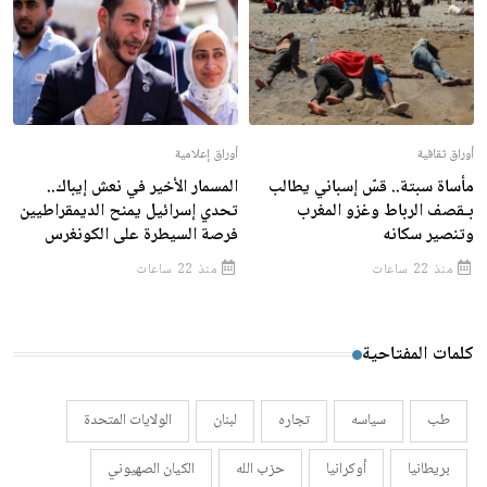
أوراق ثقافية
أوراق إعلامية
مأساة سبتة.. قسّ إسباني يطالب
المسمار الأخير في نعش إيباك..
بـقصف الرباط وغزو المغرب
تحدي إسرائيل يمنح الديمقراطيين
وتنصير سكانه
فرصة السيطرة على الكونغرس
منذ 22 ساعات
منذ 22 ساعات
كلمات المفتاحية
طب
سياسه
تجاره
لبنان
الولايات المتحدة
بريطانيا
أوكرانيا
حزب الله
الكيان الصهيوني