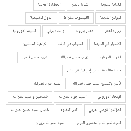
الكتابة اليدوية
الكتابة بالقلم
الحضارة العربية
اليونان القديمة
الفيلسوف سقراط
الدول الخليجية
وزارة العمل
مطار بيروت
والت ديزني
السينما الأوروبية
الانحياز في السينما
الحجاب في فرنسا
كراهية المسلمين
الدراما العراقية
زينب حسن نصرالله
الشهيد حسن قصير
حملة مقاطعة داعمي إسرائيل في لبنان
تأبين وتشييع السيد حسن نصرالله
السيد جواد نصرالله
الإتحاد الأوروبي
السيد جواد نصرالله
فلسطين والسيد نصرالله
المؤتمر القومي العربي
الفن المقاوم
اغتيال السيد حسن نصرالله
السيد نصرالله والمثقفون العرب
السيد نصرالله وإيران