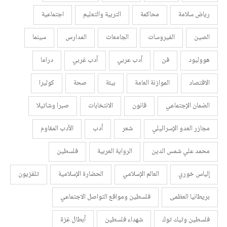
رياض سلامة
محاكمة
التربية والتعليم
اجتماعية
الصين
الفيروسات
الجامعات
المدارس
سينما
هووليود
فن
أدب عربي
أدب غربي
دراما
الاقتصاد
الموازنة العامة
بيئة
صحة
كوليرا
الضمان الإجتماعي
قانون
الانتخابات
صبرا وشاتيلا
مجازر العدو الإسرائيلي
شعر
أدب
الأدب المقاوم
محمد علي شمس الدين
الرواية العربية
فلسطين
إلياس خوري
العالم الإسلامي
الحضارة الإسلامية
تلفزيون
بريطانيا العظمى
فلسطين ومواقع التواصل الاجتماعي
فلسطين وتيك توك
شهداء فلسطين
أبطال غزة