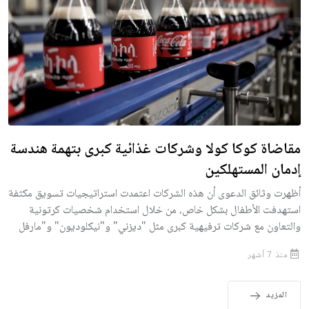
مقاضاة كوكا كولا وشركات غذائية كبرى بتهمة هندسة
إدمان المستهلكين
أظهرت وثائق الدعوى أن هذه الشركات اعتمدت استراتيجيات تسويق مكثفة
استهدفت الأطفال بشكل خاص، من خلال استخدام شخصيات كرتونية
والتعاون مع شركات ترفيهية كبرى مثل "ديزني" و"نيكلوديون" و"مارفل
منذ 7 أشهر
المزيد