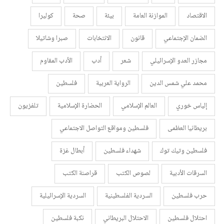
الاقتصاد
الموازنة العامة
بيئة
صحة
كوليرا
الضمان الإجتماعي
قانون
الانتخابات
صبرا وشاتيلا
مجازر العدو الإسرائيلي
شعر
أدب
الأدب المقاوم
محمد علي شمس الدين
الرواية العربية
فلسطين
إلياس خوري
العالم الإسلامي
الحضارة الإسلامية
تلفزيون
بريطانيا العظمى
فلسطين ومواقع التواصل الاجتماعي
فلسطين وتيك توك
شهداء فلسطين
أبطال غزة
السرقات الأدبية
لصوص الكتب
قراصنة الكتب
حرب فلسطين
السردية الفلسطينية
السردية الإسرائيلية
احتلال فلسطين
الاحتلال البريطاني
نكبة فلسطين