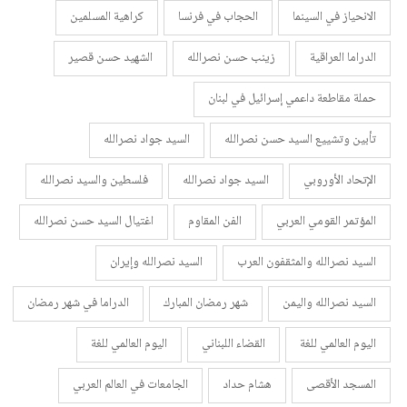
الانحياز في السينما
الحجاب في فرنسا
كراهية المسلمين
الدراما العراقية
زينب حسن نصرالله
الشهيد حسن قصير
حملة مقاطعة داعمي إسرائيل في لبنان
تأبين وتشييع السيد حسن نصرالله
السيد جواد نصرالله
الإتحاد الأوروبي
السيد جواد نصرالله
فلسطين والسيد نصرالله
المؤتمر القومي العربي
الفن المقاوم
اغتيال السيد حسن نصرالله
السيد نصرالله والمثقفون العرب
السيد نصرالله وإيران
السيد نصرالله واليمن
شهر رمضان المبارك
الدراما في شهر رمضان
اليوم العالمي للغة
القضاء اللبناني
اليوم العالمي للغة
المسجد الأقصى
هشام حداد
الجامعات في العالم العربي