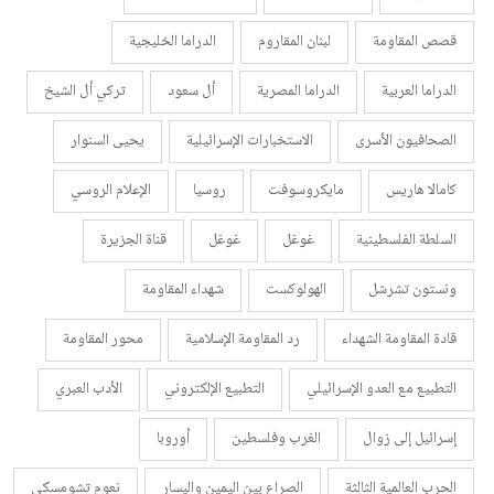
قصص المقاومة
لبنان المقاروم
الدراما الخليجية
الدراما العربية
الدراما المصرية
أل سعود
تركي أل الشيخ
الصحافيون الأسرى
الاستخبارات الإسرائيلية
يحيى السنوار
كامالا هاريس
مايكروسوفت
روسيا
الإعلام الروسي
السلطة الفلسطينية
غوغل
غوغل
قناة الجزيرة
ونستون تشرشل
الهولوكست
شهداء المقاومة
قادة المقاومة الشهداء
رد المقاومة الإسلامية
محور المقاومة
التطبيع مع العدو الإسرائيلي
التطبيع الإلكتروني
الأدب العبري
إسرائيل إلى زوال
الغرب وفلسطين
أوروبا
الحرب العالمية الثالثة
الصراع بين اليمين واليسار
نعوم تشومسكي