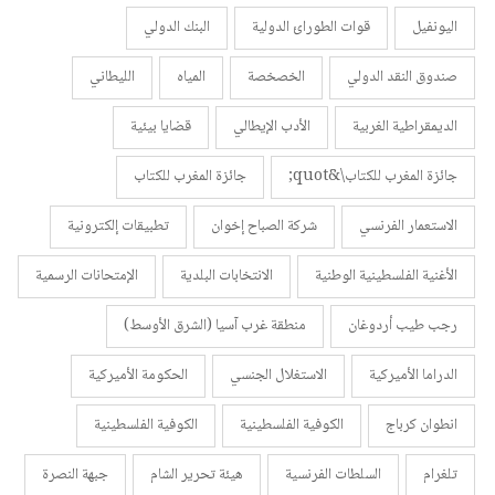
اليونفيل
قوات الطورائ الدولية
البنك الدولي
صندوق النقد الدولي
الخصخصة
المياه
الليطاني
الديمقراطية الغربية
الأدب الإيطالي
قضايا بيئية
جائزة المغرب للكتاب\&quot;
جائزة المغرب للكتاب
الاستعمار الفرنسي
شركة الصباح إخوان
تطبيقات إلكترونية
الأغنية الفلسطينية الوطنية
الانتخابات البلدية
الإمتحانات الرسمية
رجب طيب أردوغان
منطقة غرب آسيا (الشرق الأوسط)
الدراما الأميركية
الاستغلال الجنسي
الحكومة الأميركية
انطوان كرباج
الكوفية الفلسطينية
الكوفية الفلسطينية
تلغرام
السلطات الفرنسية
هيئة تحرير الشام
جبهة النصرة