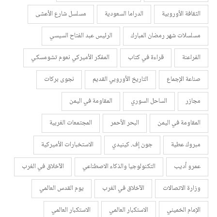
الثقافة الأوروبية
الدراما السعودية
مسلسل شارع الأعشى
مسلسلات شهر رمضان المبارك
الرئيس عبد الفتاح السيسي
الفراعنة
قراءة في كتاب
المفكر الأميركي نعوم تشومسكي
صناعة الإجماع
التاريخ الأوروبي القديم
نجوى بركات
مجازر
الساحل السوري
المقاومة في اليمن
المقاومة في اليمن
البحر الأحمر
المجتمعات الغربية
مبروك عطية
جون إف. كينيدي
الاستخبارات الأميركية
عمرو أديب
التكنولوجيا والذكاء الاصطناعي
الآخلاق في الغرب
وزارة الاتصالات
الآخلاق في الغرب
يوم القدس العالمي
الإمام الخميني
الاستكبار العالمي
الاستكبار العالمي