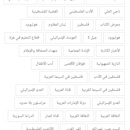
ناجي العلي
الأدب الفلسطيني
القضية الفلسطينية
معرض الكتاب
فلسطين
لبنان المقاوم
هوليوود
هوليوود
جيل z
الموساد الإسرائيلي
قطاع التعليم في غزة
الأخبار الكاذبة
الإبادة الجماعية
شهداء الصحافة والإعلام
النازية الصهيونية
طوفان الأقصى
أدب الأطفال
فلسطين في الأدب
فلسطين في السينما العربية
فلسطين في السينما الغربية
قناة العربية
العدو الإسرائيلي
العدو الإسرائيلي
دولة الإمارات العربية
مراسلون بلا حدود
الثقافة العربية
الثقافة الغربية
قناة المنار
الدراما السورية
السيد حسن نصرالله
الفن الغربي
الأناشيد الفلسطينية