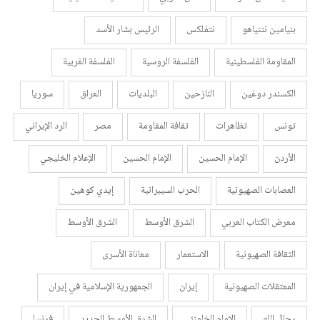
بنيامين نتنياهو
نتفلكس
الرئيس بشار الأسد
المقاومة الفلسطينية
الفلسفة الروسية
الفلسفة الغربية
الكسندر دوغين
النازحين
البلديات
العراق
سوريا
تونس
تظاهرات
ثقافة المقاومة
مصر
الرد الإيراني
الأردن
الإمام الحسين
الإمام الحسين
الإعلام الخليجي
العصابات الصهيونية
الحرب السيبرانية
إيدي كوهين
معرض الكتاب العربي
الشرق الأوسط
الشرق الأوسط
الثقافة الصهيونية
الاستعمار
معاناة الأسرى
المعتقلات الصهيونية
إيران
الجمهورية الإسلامية في إيران
رجال الله
الإمام الخامنئي
الشرق الأوسط الجديد
فرنسا