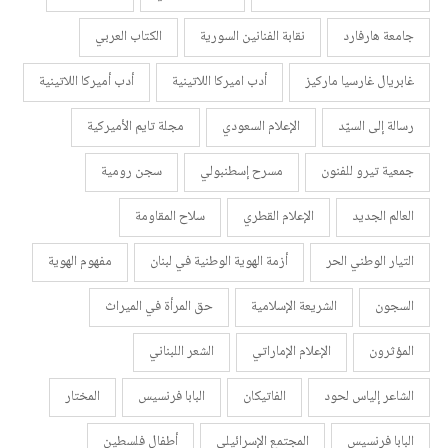
جامعة هارفارد
نقابة الفنانين السورية
الكتاب العربي
غابريال غارسيا ماركيز
أدب اميركا اللاتينية
أدب أميركا اللاتينية
رسالة إلى السيّد
الإعلام السعودي
مجلة تايم الأميركية
جمعية تيرو للفنون
مسرح إسطنبولي
سجن رومية
العالم الجديد
الإعلام القطري
سلاح المقاومة
التيار الوطني الحر
أزمة الهوية الوطنية في لبنان
مفهوم الهوية
السجون
الشريعة الإسلامية
حق المرأة في الميراث
المؤثرون
الإعلام الإماراتي
الشعر اللبناني
الشاعر إلياس لحود
الفاتيكان
البابا فرنسيس
المختار
البابا فرنسيس
المجتمع الإسرائيلي
أطفال فلسطين