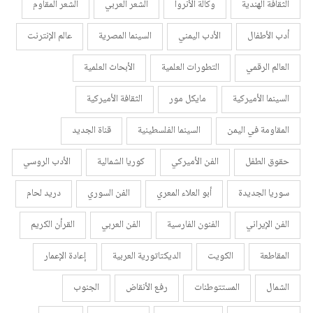
الثقافة الهندية
وكالة الأنروا
الشعر العربي
الشعر المقاوم
أدب الأطفال
الأدب اليمني
السينما المصرية
عالم الإنترنت
العالم الرقمي
التطورات العلمية
الأبحاث العلمية
السينما الأميركية
مايكل مور
الثقافة الأميركية
المقاومة في اليمن
السينما الفلسطينية
قناة الجديد
حقوق الطفل
الفن الأميركي
كوريا الشمالية
الأدب الروسي
سوريا الجديدة
أبو العلاء المعري
الفن السوري
دريد لحام
الفن الإيراني
الفنون الفارسية
الفن العربي
القرأن الكريم
المقاطعة
الكويت
الديكتاتورية العربية
إعادة الإعمار
الشمال
المستتوطنات
رفع الأنقاض
الجنوب