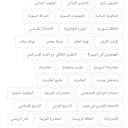
تلفزيون لبنان
التحرير اللبناني
الجنوب اللبناني
الحكومة اللبنانية
الجمعيات النسوية
الحركة النسوية
الثقافة السورية
الثورة الجزائرية
الاحتلال الفرنسي
كوكب الأرض
نهاية العالم
حركة حماس
نواف سلام
المهاجرون في أمييركا
التطبيع الثقافي مع العدو الإسرائيلي
المعارضة السورية
نجيب محفوظ
المصارف
واشنطن بوست
المكسيك
خليج المكسيك
منصات التواصل الاجتماعي
الحضارات القديمة
الحكومة اليمنية
الاختفاء القسري في مصر
التاريخ العربي
التاريخ الإسلامي
الإمبريالية
الثقافة الروسية
الحضارة الغربية
الفن الروسي