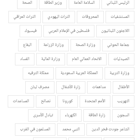
الرئيس اللبناني
السلامة العامة
وزير الطاقة
الصحة
المستشفيات
المحروقات
التراث اليهودي
التراث العراقي
اللاجئون اللبنانيون
فلسطين في الإعلام العربي
فيسبوك
جماعة الحوثي
وزارة الصحة
وزارة الزراعة
البقاع
الصيدليات
الاتحاد العمالي العام
وزارة المالية
الفساد
وزارة التربية
المملكة العربية السعودية
مملكة الترفيه
الأطفال
مداهمات
زارة الأشغال
مصرف لبنان
التهريب
الأمم المتحدة
كورونا
نصائح
المساعدات
السجون
زارة الطاقة
الكهرباء
تبادل الأسرى
الشاعر جودت فخر الدين
النبي محمد
المسلمون في الغرب