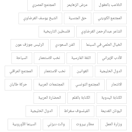
التلاعب بالعقول
مرض الزهايمر
المجتمع المصري
المجتمع الكويتي
حق الجنسية
الشيخ يوسف القرضاوي
الشاعر عبدالرحمن القرضاوي
فلسطين التاريخية
الخيال العلمي في السينما
الفن السعودي
الرئيس جوزف عون
الأدب الإيراني
اللغة الفارسية
نخب الاستعمار
السياحة
الدول الخليجية
القوانين
نخب الاستعمار
المجتمع العراقي
الانتحار
المجتمع التونسي
المجتمعات العربية
حركة طالبان
الكتابة اليدوية
الكتابة بالقلم
الحضارة العربية
اليونان القديمة
الفيلسوف سقراط
الدول الخليجية
وزارة العمل
مطار بيروت
والت ديزني
السينما الأوروبية