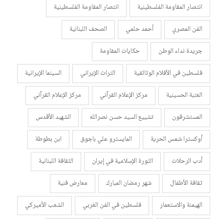
انتصار المقاومة الفلسطينية
انتصار المقاومة الفلسطينية
الفن المصري
أحمد حلمي
الصحف اللبنانية
جريدة نداء الوطن
حكايات المقاومة
فلسطين في الأفلام الوثائقية
التراث الإيراني
السينما الإيرانية
العتبة الحسينية
مركز الإعلام القرآني
مركز الإعلام القرآني
المستشرقون
تشييع السيد حسن نصرالله
الشهيد الأقدس
أوكسترا شمس الحرية
المايسترو علي باجوق
ابن بطوطة
أدب الرحلات
الثورة الإسلامية في إيران
الثقافة اللبنانية
ثقافة الأطفال
شهر رمضان المبارك
معارض فنية
الهيمنة والاستعمار
فلسطين في الفن الغربي
الشعب الأميركي