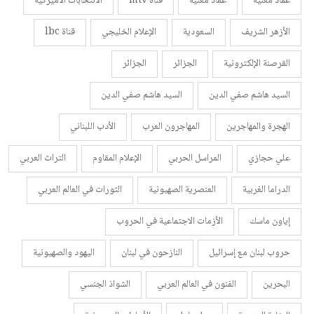
عماد مغنية
عماد مغنية
قناة mtv
الانتخابات الأميركية
الأزهر الشريف
السعودية
الإعلام الخليجي
قناة lbc
القرصنة الإلكترونية
الجزائر
الجزائر
السيد هاشم صفي الدين
السيد هاشم صفي الدين
الهجرة والمهاجرين
المهاجرون العرب
الأدب اللبناني
علي حجازي
المراسل الحربي
الإعلام المقاوم
التراث العربي
الدراما الغربية
العنصرية الصهيونية
الثورات في العالم العربي
إياون ماسك
الأزمات الاجتماعية في الحروب
حروب لبنان مع إسرائيل
النازحون في لبنان
اليهود والصهيونية
البحرين
الفنون في العالم العربي
الشواذ الجنسي