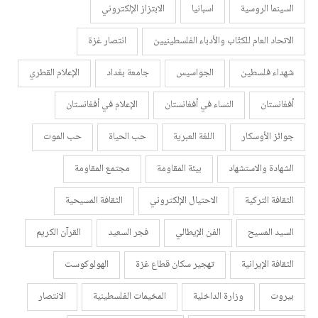
السينما الروسية
اسبانيا
الابتزاز الإلكتروني
الاتحاد العام للكتّاب والأدباء الفلسطينيين
انتصار غزة
شهداء فلسطين
الجواسيس
جامعة بغداد
الإعلام القطري
أفغانستان
النساء في أفغانستان
الإعلام في أفغانستان
جوائز الأوسكار
اللغة العبرية
حب الحياة
حب الموت
الشهادة والاستشهاد
بيئة المقاومة
مجتمع المقاومة
الثقافة التركية
الاحتيال الإلكتروني
الثقافة المسيحية
السيد المسيح
الفن الإيطالي
فجر السعيد
القرآن الكريم
الثقافة الإيرانية
تهجير سكان قطاع غزة
الهولوكوست
بيروت
وزارة الداخلية
المخيمات الفلسطينية
الانتصار