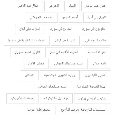
جمال عبد الناصر
النساء
الجرحى
جمال عبد الناصر
تاريخ بني أمية
أحمد الشرع
أبو محمد الجولاني
العلويون في سوريا
المذابح في سوريا
الحرب على لبنان
حكومة الجولاني
السيادة في لبنان
الجماعات التكفيرية في سوريا
القوات اللبنانية
الحرب الأهلية في لبنان
فلول النظام السوري
رامز جلال
السيد عبدالملك الحوثي
مجلس الأمن
الأسرى اللبنانيون
وزارة الشؤون الاجتماعية
الإسكان
الهيئة الصحية الإسلامية
السيد عبدالملك الحوثي
الرئيس الروسي بوتين
ميخائيل سالتيكوف
الجامعات الأميركية
المسلسلات التاريخية وتزيف التأريخ
الديمقراطية الغربية