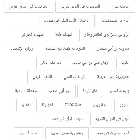
جامعة عدن
الجامعات في العالم الغربي
الجامعات في العالم الغربي
الدراما الفلسطينية
الاحتلال الإسرائيلي في سوريا
الروائي الجزائري الطاهر وطار
شهداء الأمة
شهداء الجزائر
معاوية بن أبي سفيان
الحركات الإسلامية السلفية
وزارة الإقتصاد
الغلاء
الإمام علي بن ابي طالب
متاحف الأثار
جمهورية ليبيا العربية
الإسفاف الفني
الأدب الغربي
وليم شكسبير
مايا زيادة
بيار أبي صعب
معاداة السامية
الدروز
المغتربين
قناة mbc
الموازنة
مقابر
الجن في القرآن الكريم
سجناء الرأي في مصر
قمع الحريات في مصر
جمهورية مصر العربية
الملك فاروق