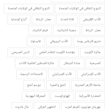
التنوع الثقافي في الولايات المتحدة
التنوع الثقافي في الولايات المتحدة
الأدب الإفريقي
قناة الحدث
عمان- الرباط
أتباع الوصاية
عمان- الرباط
سفينة التايتانيك
فيلم التاتينك
ماريو فارغاس يوسا
الأدب البيروفي
فايسلوك
جائزة الكويت
مؤسّسة الكويت للتقدّم العلمي
الدين المسيحي
المسيحية
عبادة الشيطان
جائزة فلسطين العالمية للآداب
الأدب الإسرائيلي
الأدب الإسرائيلي
الامتحانات الرسمية
جامعة الأزهر المصرية
الحج والعمرة
موسم الحج
الحضارة الأميركية
الهولوكوست
المحرقة اليهودية
مهرجان هوليوود للفيلم العرب
التطهير العرقي
غال غادوت