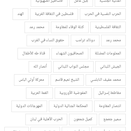
المثلية الجنسية
جبل عامل
الأساطير الصهيونية
الحرب النفسية في الحرب
فلسطين في الثقافة الغربية
الهند
الثقافة الفلسطينية
كتلة الوفاء للمقاومة
محمد رعد
محمد رعد
دونالد ترامب
حقوق النساء في الغرب
المعلومات المضللة
الصحافيون الشهداء
قناة طه للأطفال
الجيش اللبناني
مجلس النواب اللبناني
أنصار الله
محمد عفيف النابلسي
الشيخ نعيم قاسم
معركة أولي الباس
مقاطعة إسرائيل
المفوضية الأوروبية
القمة العربية
انتصار المقاومة
المحكمة الجنائية الدولية
المهرجانات الدولية
سمير جعجع
كميل شمعون
الحرب الأهلية في لبنان