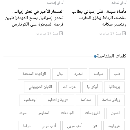
أوراق ثقافية
أوراق إعلامية
مأساة سبتة.. قسّ إسباني يطالب
المسمار الأخير في نعش إيباك..
بـقصف الرباط وغزو المغرب
تحدي إسرائيل يمنح الديمقراطيين
وتنصير سكانه
فرصة السيطرة على الكونغرس
منذ 17 ساعات
منذ 17 ساعات
كلمات المفتاحية
طب
سياسه
تجاره
لبنان
الولايات المتحدة
بريطانيا
أوكرانيا
حزب الله
الكيان الصهيوني
رياض سلامة
محاكمة
التربية والتعليم
اجتماعية
الصين
الفيروسات
الجامعات
المدارس
سينما
هووليود
فن
أدب عربي
أدب غربي
دراما