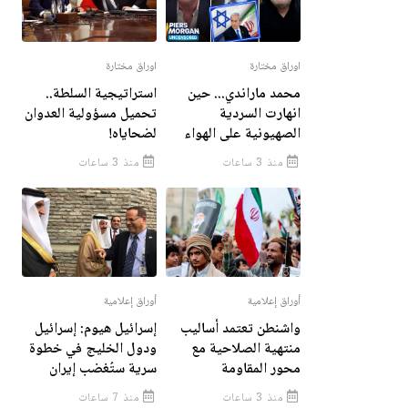
اوراق مختارة
اوراق مختارة
محمد ماراندي... حين
استراتيجية السلطة..
انهارت السردية
تحميل مسؤولية العدوان
الصهيونية على الهواء
لضحاياه!
منذ 3 ساعات
منذ 3 ساعات
أوراق إعلامية
أوراق إعلامية
واشنطن تعتمد أساليب
إسرائيل هيوم: إسرائيل
منتهية الصلاحية مع
ودول الخليج في خطوة
محور المقاومة
سرية ستُغضب إيران
منذ 3 ساعات
منذ 7 ساعات