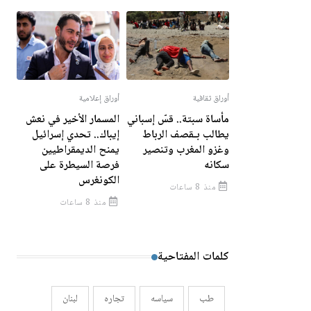
أوراق ثقافية
أوراق إعلامية
مأساة سبتة.. قسّ إسباني
المسمار الأخير في نعش
يطالب بـقصف الرباط
إيباك.. تحدي إسرائيل
وغزو المغرب وتنصير
يمنح الديمقراطيين
سكانه
فرصة السيطرة على
الكونغرس
منذ 8 ساعات
منذ 8 ساعات
كلمات المفتاحية
طب
سياسه
تجاره
لبنان