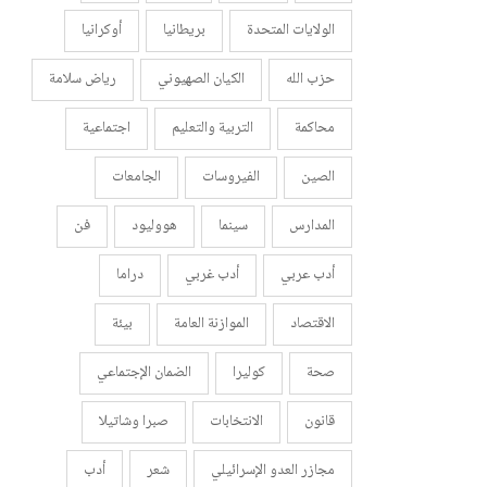
الولايات المتحدة
بريطانيا
أوكرانيا
حزب الله
الكيان الصهيوني
رياض سلامة
محاكمة
التربية والتعليم
اجتماعية
الصين
الفيروسات
الجامعات
المدارس
سينما
هووليود
فن
أدب عربي
أدب غربي
دراما
الاقتصاد
الموازنة العامة
بيئة
صحة
كوليرا
الضمان الإجتماعي
قانون
الانتخابات
صبرا وشاتيلا
مجازر العدو الإسرائيلي
شعر
أدب