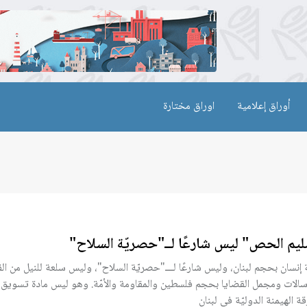
أوراق إعلامية
اوراق مختارة
يم الحص" ليس شارعًا لــ"حصريّة السلاح"
 إنسان بحجم لبنان، وليس شارعًا لـــ"حصريّة السلاح"، وليس سلعة للنيل من الق
سالات ومجمل القضايا بحجم فلسطين والمقاومة والأمّة. وهو ليس مادة تسويق
ة الهيمنة الدوليّة في لبنان