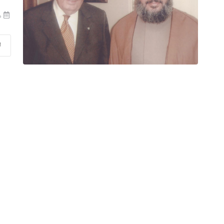
منذ
ا