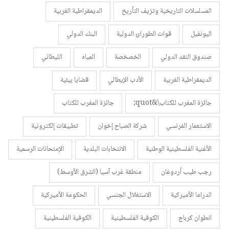
المسلسلات التاريخية وتزيف التأريخ
الديمقراطية الغربية
اليونفيل
قوات الطورائ الدولية
البنك الدولي
صندوق النقد الدولي
الخصخصة
المياه
الليطاني
الديمقراطية الغربية
الأدب الإيطالي
قضايا بيئية
جائزة المغرب للكتاب\&quot;
جائزة المغرب للكتاب
الاستعمار الفرنسي
شركة الصباح إخوان
تطبيقات إلكترونية
الأغنية الفلسطينية الوطنية
الانتخابات البلدية
الإمتحانات الرسمية
رجب طيب أردوغان
منطقة غرب آسيا (الشرق الأوسط)
الدراما الأميركية
الاستغلال الجنسي
الحكومة الأميركية
انطوان كرباج
الكوفية الفلسطينية
الكوفية الفلسطينية