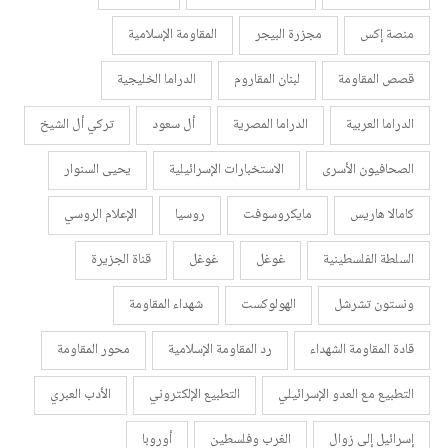
منصة إكس
مجزرة البيجر
المقاومة الإسلامية
قصص المقاومة
لبنان المقاروم
الدراما الخليجية
الدراما العربية
الدراما المصرية
أل سعود
تركي أل الشيخ
الصحافيون الأسرى
الاستخبارات الإسرائيلية
يحيى السنوار
كامالا هاريس
مايكروسوفت
روسيا
الإعلام الروسي
السلطة الفلسطينية
غوغل
غوغل
قناة الجزيرة
ونستون تشرشل
الهولوكست
شهداء المقاومة
قادة المقاومة الشهداء
رد المقاومة الإسلامية
محور المقاومة
التطبيع مع العدو الإسرائيلي
التطبيع الإلكتروني
الأدب العبري
إسرائيل إلى زوال
الغرب وفلسطين
أوروبا