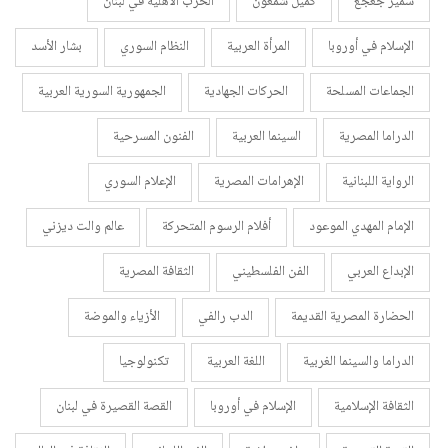
سمير جعجع
كميل شمعون
الحرب الأهلية في لبنان
الإسلام في أوروبا
المرأة العربية
النظام السوري
بشار الأسد
الجماعات المسلحة
الحركات الجهادية
الجمهورية السورية العربية
الدراما المصرية
السينما العربية
الفنون المسرحية
الرواية اللبنانية
الإهرامات المصرية
الإعلام السوري
الإمام المهدي الموعود
أفلام الرسوم المتحركة
عالم والت ديزني
الإبداع العربي
الفن الفلسطيني
الثقافة المصرية
الحضارة المصرية القديمة
الدب رالفي
الأزياء والموضة
الدراما والسينما الغربية
اللغة العربية
تكنولوجيا
الثقافة الإسلامية
الإسلام في أوروبا
القصة القصيرة في لبنان