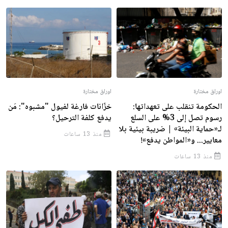
اوراق مختارة
اوراق مختارة
الحكومة تنقلب على تعهداتها:
خزّانات فارغة لفيول "مشبوه": مَن
رسوم تصل إلى 3% على السلع
يدفع كلفة الترحيل؟
لـ«حماية البيئة» | ضريبة بيئية بلا
منذ 13 ساعات
معايير... و«المواطن يدفع»!
منذ 13 ساعات