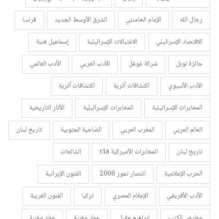
رجال الله
الإمام الخامنئي
الشرق الأوسط الجديد
فرنسا
الاقتصاد الإسرائيلي
الاغتيالات الإسرائيلية
إسماعيل هنية
جائزة نوبل
شركة غوغل
الأدب العربي
الأدب العالمي
الأدب الأسيوي
اكتشافات أثرية
اكتشافات أثرية
المخابرات الإسرائيلية
المخابرات الإسرائيلية
الأثار التاريخية
العالم العربي
المغرب العربي
الضاحية الجنوبية
تاريخ لبنان
تاريخ لبنان
المخابرات الأميركية cia
الشائعات
الحرب الإعلامية
انتصار تموز 2006
الفنون الإيرانية
الأدب الأفريقي
الإعلام المصري
تركيا
الفنون الغربية
معارض الكتب
إبراهيم عقيل
عماد مغنية
عماد مغنية