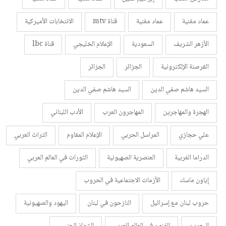
عماد مغنية
عماد مغنية
قناة mtv
الانتخابات الأميركية
الأزهر الشريف
السعودية
الإعلام الخليجي
قناة lbc
القرصنة الإلكترونية
الجزائر
الجزائر
السيد هاشم صفي الدين
السيد هاشم صفي الدين
الهجرة والمهاجرين
المهاجرون العرب
الأدب اللبناني
علي حجازي
المراسل الحربي
الإعلام المقاوم
التراث العربي
الدراما الغربية
العنصرية الصهيونية
الثورات في العالم العربي
إياون ماسك
الأزمات الاجتماعية في الحروب
حروب لبنان مع إسرائيل
النازحون في لبنان
اليهود والصهيونية