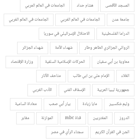
المسجد الأقصى
هشام حداد
الجامعات في العالم العربي
جامعة عدن
الجامعات في العالم الغربي
الجامعات في العالم الغربي
الدراما الفلسطينية
الاحتلال الإسرائيلي في سوريا
الروائي الجزائري الطاهر وطار
شهداء الأمة
شهداء الجزائر
معاوية بن أبي سفيان
الحركات الإسلامية السلفية
وزارة الإقتصاد
الغلاء
الإمام علي بن ابي طالب
متاحف الأثار
جمهورية ليبيا العربية
الإسفاف الفني
الأدب الغربي
وليم شكسبير
مايا زيادة
بيار أبي صعب
معاداة السامية
الدروز
المغتربين
قناة mbc
الموازنة
مقابر
الجن في القرآن الكريم
سجناء الرأي في مصر