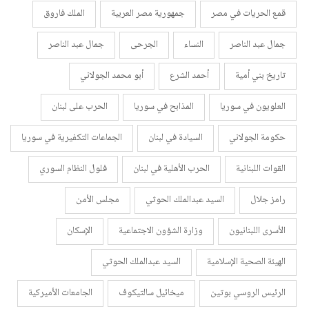
قمع الحريات في مصر
جمهورية مصر العربية
الملك فاروق
جمال عبد الناصر
النساء
الجرحى
جمال عبد الناصر
تاريخ بني أمية
أحمد الشرع
أبو محمد الجولاني
العلويون في سوريا
المذابح في سوريا
الحرب على لبنان
حكومة الجولاني
السيادة في لبنان
الجماعات التكفيرية في سوريا
القوات اللبنانية
الحرب الأهلية في لبنان
فلول النظام السوري
رامز جلال
السيد عبدالملك الحوثي
مجلس الأمن
الأسرى اللبنانيون
وزارة الشؤون الاجتماعية
الإسكان
الهيئة الصحية الإسلامية
السيد عبدالملك الحوثي
الرئيس الروسي بوتين
ميخائيل سالتيكوف
الجامعات الأميركية