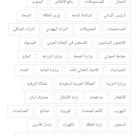
الشمال
المستتوطنات
رفع الأنقاض
الجنوب
الرئيس اللبناني
السلامة العامة
وزير الطاقة
الصحة
المستشفيات
المحروقات
التراث اليهودي
التراث العراقي
اللاجئون اللبنانيون
فلسطين في الإعلام العربي
فيسبوك
جماعة الحوثي
وزارة الصحة
وزارة الزراعة
البقاع
الصيدليات
الاتحاد العمالي العام
وزارة المالية
الفساد
وزارة التربية
المملكة العربية السعودية
مملكة الترفيه
الأطفال
مداهمات
زارة الأشغال
مصرف لبنان
التهريب
الأمم المتحدة
كورونا
نصائح
المساعدات
السجون
زارة الطاقة
الكهرباء
تبادل الأسرى