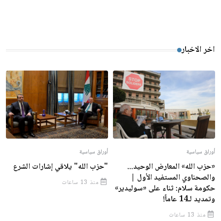
اخر الاخبار
أوراق سياسية
أوراق سياسية
«حزب الله» المعارض الوحيد...
"حزب الله" يلاقي إشارات الشرع
والصحناوي المستفيد الأول |
منذ 13 ساعات
حكومة سلام: ثناء على «سوليدير»
وتمديد لـ14 عاماً!
منذ 13 ساعات