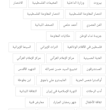
بيروت
وزارة الداخلية
المخيمات الفلسطينية
الانتصار
انتصار المقاومة الفلسطينية
انتصار المقاومة الفلسطينية
الفن المصري
أحمد حلمي
الصحف اللبنانية
جريدة نداء الوطن
حكايات المقاومة
فلسطين في الأفلام الوثائقية
التراث الإيراني
السينما الإيرانية
العتبة الحسينية
مركز الإعلام القرآني
مركز الإعلام القرآني
المستشرقون
تشييع السيد حسن نصرالله
الشهيد الأقدس
أوكسترا شمس الحرية
المايسترو علي باجوق
ابن بطوطة
أدب الرحلات
الثورة الإسلامية في إيران
الثقافة اللبنانية
ثقافة الأطفال
شهر رمضان المبارك
معارض فنية