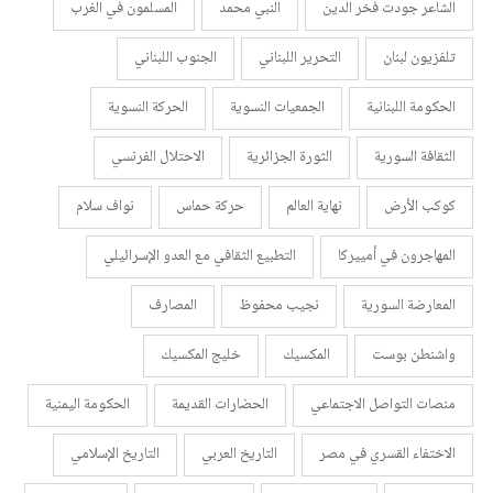
الشاعر جودت فخر الدين
النبي محمد
المسلمون في الغرب
تلفزيون لبنان
التحرير اللبناني
الجنوب اللبناني
الحكومة اللبنانية
الجمعيات النسوية
الحركة النسوية
الثقافة السورية
الثورة الجزائرية
الاحتلال الفرنسي
كوكب الأرض
نهاية العالم
حركة حماس
نواف سلام
المهاجرون في أمييركا
التطبيع الثقافي مع العدو الإسرائيلي
المعارضة السورية
نجيب محفوظ
المصارف
واشنطن بوست
المكسيك
خليج المكسيك
منصات التواصل الاجتماعي
الحضارات القديمة
الحكومة اليمنية
الاختفاء القسري في مصر
التاريخ العربي
التاريخ الإسلامي