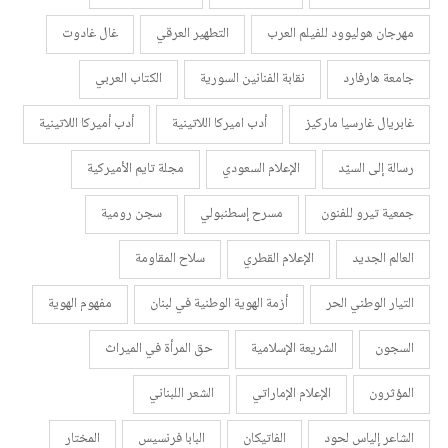
مهرجان هوليوود للفيلم العرب
التطهير العرقي
غال غادوت
جامعة هارفارد
نقابة الفنانين السورية
الكتاب العربي
غابريال غارسيا ماركيز
أدب اميركا اللاتينية
أدب أميركا اللاتينية
رسالة إلى السيّد
الإعلام السعودي
مجلة تايم الأميركية
جمعية تيرو للفنون
مسرح إسطنبولي
سجن رومية
العالم الجديد
الإعلام القطري
سلاح المقاومة
التيار الوطني الحر
أزمة الهوية الوطنية في لبنان
مفهوم الهوية
السجون
الشريعة الإسلامية
حق المرأة في الميراث
المؤثرون
الإعلام الإماراتي
الشعر اللبناني
الشاعر إلياس لحود
الفاتيكان
البابا فرنسيس
المختار