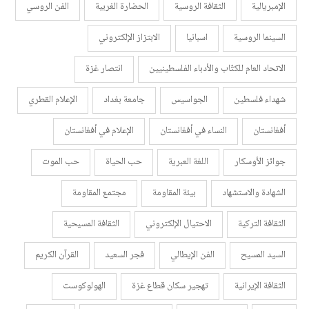
الإمبريالية
الثقافة الروسية
الحضارة الغربية
الفن الروسي
السينما الروسية
اسبانيا
الابتزاز الإلكتروني
الاتحاد العام للكتّاب والأدباء الفلسطينيين
انتصار غزة
شهداء فلسطين
الجواسيس
جامعة بغداد
الإعلام القطري
أفغانستان
النساء في أفغانستان
الإعلام في أفغانستان
جوائز الأوسكار
اللغة العبرية
حب الحياة
حب الموت
الشهادة والاستشهاد
بيئة المقاومة
مجتمع المقاومة
الثقافة التركية
الاحتيال الإلكتروني
الثقافة المسيحية
السيد المسيح
الفن الإيطالي
فجر السعيد
القرآن الكريم
الثقافة الإيرانية
تهجير سكان قطاع غزة
الهولوكوست