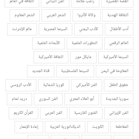
القصة القصيرة
راغب علامة
الفن اللبناني
الثقافة في العالم
الثقافة الهندية
وكالة الأنروا
الشعر العربي
الشعر المقاوم
أدب الأطفال
الأدب اليمني
السينما المصرية
عالم الإنترنت
العالم الرقمي
التطورات العلمية
الأبحاث العلمية
السينما الأميركية
مايكل مور
الثقافة الأميركية
المقاومة في اليمن
السينما الفلسطينية
قناة الجديد
حقوق الطفل
الفن الأميركي
كوريا الشمالية
الأدب الروسي
سوريا الجديدة
أبو العلاء المعري
الفن السوري
دريد لحام
الفن الإيراني
الفنون الفارسية
الفن العربي
القرأن الكريم
المقاطعة
الكويت
الديكتاتورية العربية
إعادة الإعمار