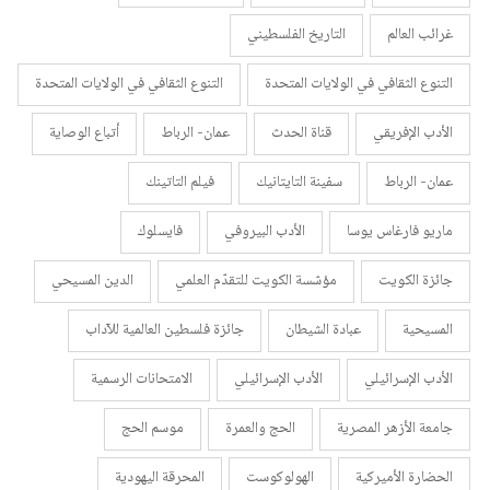
غرائب العالم
التاريخ الفلسطيني
التنوع الثقافي في الولايات المتحدة
التنوع الثقافي في الولايات المتحدة
الأدب الإفريقي
قناة الحدث
عمان- الرباط
أتباع الوصاية
عمان- الرباط
سفينة التايتانيك
فيلم التاتينك
ماريو فارغاس يوسا
الأدب البيروفي
فايسلوك
جائزة الكويت
مؤسّسة الكويت للتقدّم العلمي
الدين المسيحي
المسيحية
عبادة الشيطان
جائزة فلسطين العالمية للآداب
الأدب الإسرائيلي
الأدب الإسرائيلي
الامتحانات الرسمية
جامعة الأزهر المصرية
الحج والعمرة
موسم الحج
الحضارة الأميركية
الهولوكوست
المحرقة اليهودية