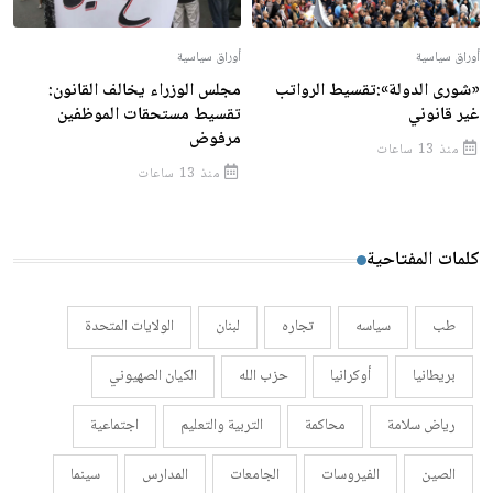
أوراق سياسية
أوراق سياسية
«شورى الدولة»:تقسيط الرواتب
مجلس الوزراء يخالف القانون:
غير قانوني
تقسيط مستحقات الموظفين
مرفوض
منذ 13 ساعات
منذ 13 ساعات
كلمات المفتاحية
طب
سياسه
تجاره
لبنان
الولايات المتحدة
بريطانيا
أوكرانيا
حزب الله
الكيان الصهيوني
رياض سلامة
محاكمة
التربية والتعليم
اجتماعية
الصين
الفيروسات
الجامعات
المدارس
سينما