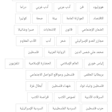
هووليود
فن
أدب عربي
أدب غربي
دراما
الاقتصاد
الموازنة العامة
بيئة
صحة
كوليرا
الضمان الإجتماعي
قانون
الانتخابات
صبرا وشاتيلا
مجازر العدو الإسرائيلي
شعر
أدب
الأدب المقاوم
محمد علي شمس الدين
الرواية العربية
فلسطين
إلياس خوري
العالم الإسلامي
الحضارة الإسلامية
تلفزيون
بريطانيا العظمى
فلسطين ومواقع التواصل الاجتماعي
فلسطين وتيك توك
شهداء فلسطين
أبطال غزة
السرقات الأدبية
لصوص الكتب
قراصنة الكتب
حرب فلسطين
السردية الفلسطينية
السردية الإسرائيلية