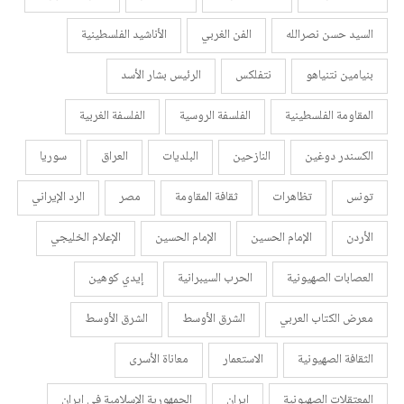
السيد حسن نصرالله
الفن الغربي
الأناشيد الفلسطينية
بنيامين نتنياهو
نتفلكس
الرئيس بشار الأسد
المقاومة الفلسطينية
الفلسفة الروسية
الفلسفة الغربية
الكسندر دوغين
النازحين
البلديات
العراق
سوريا
تونس
تظاهرات
ثقافة المقاومة
مصر
الرد الإيراني
الأردن
الإمام الحسين
الإمام الحسين
الإعلام الخليجي
العصابات الصهيونية
الحرب السيبرانية
إيدي كوهين
معرض الكتاب العربي
الشرق الأوسط
الشرق الأوسط
الثقافة الصهيونية
الاستعمار
معاناة الأسرى
المعتقلات الصهيونية
إيران
الجمهورية الإسلامية في إيران