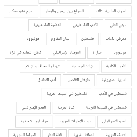
الحرب العالمية الثالثة
الصراع بين اليمين واليسار
نعوم تشومسكي
ناجي العلي
الأدب الفلسطيني
القضية الفلسطينية
معرض الكتاب
فلسطين
لبنان المقاوم
هوليوود
هوليوود
جيل z
الموساد الإسرائيلي
قطاع التعليم في غزة
الأخبار الكاذبة
الإبادة الجماعية
شهداء الصحافة والإعلام
النازية الصهيونية
طوفان الأقصى
أدب الأطفال
فلسطين في الأدب
فلسطين في السينما العربية
فلسطين في السينما الغربية
قناة العربية
العدو الإسرائيلي
العدو الإسرائيلي
دولة الإمارات العربية
مراسلون بلا حدود
الثقافة العربية
الثقافة الغربية
قناة المنار
الدراما السورية