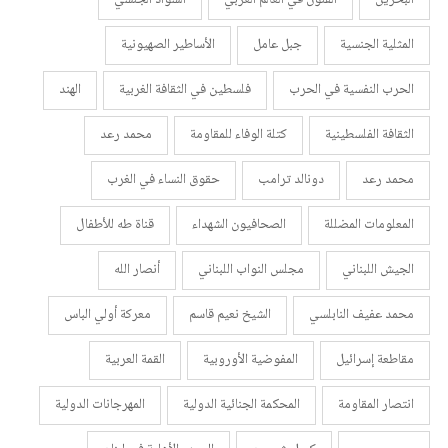
البحرين
الفنون في العالم العربي
الشواذ الجنسي
المثلية الجنسية
جبل عامل
الأساطير الصهيونية
الحرب النفسية في الحرب
فلسطين في الثقافة الغربية
الهند
الثقافة الفلسطينية
كتلة الوفاء للمقاومة
محمد رعد
محمد رعد
دونالد ترامب
حقوق النساء في الغرب
المعلومات المضللة
الصحافيون الشهداء
قناة طه للأطفال
الجيش اللبناني
مجلس النواب اللبناني
أنصار الله
محمد عفيف النابلسي
الشيخ نعيم قاسم
معركة أولي الباس
مقاطعة إسرائيل
المفوضية الأوروبية
القمة العربية
انتصار المقاومة
المحكمة الجنائية الدولية
المهرجانات الدولية