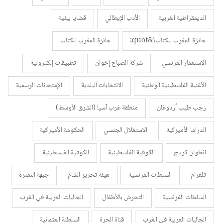
الديمقراطية الغربية
الأدب الإيطالي
قضايا بيئية
جائزة المغرب للكتاب\&quot;
جائزة المغرب للكتاب
الاستعمار الفرنسي
شركة الصباح إخوان
تطبيقات إلكترونية
الأغنية الفلسطينية الوطنية
الانتخابات البلدية
الإمتحانات الرسمية
رجب طيب أردوغان
منطقة غرب آسيا (الشرق الأوسط)
الدراما الأميركية
الاستغلال الجنسي
الحكومة الأميركية
انطوان كرباج
الكوفية الفلسطينية
الكوفية الفلسطينية
تلغرام
السلطات الفرنسية
هيئة تحرير الشام
جبهة النصرة
السلطات الفرنسية
التحرش بالأطفال
الجاليات العربية في الغرب
الجاليات العربية في الغرب
قناة الحرة
السلطنة العثمانية