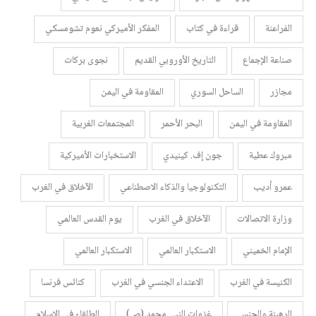
الفراعنة
قراءة في كتاب
المفكر الأميركي نعوم تشومسكي
صناعة الإجماع
التاريخ الأوروبي القديم
نجوى بركات
مجازر
الساحل السوري
المقاومة في اليمن
المقاومة في اليمن
البحر الأحمر
المجتمعات الغربية
مبروك عطية
جون إف. كينيدي
الاستخبارات الأميركية
عمرو أديب
التكنولوجيا والذكاء الاصطناعي
الآخلاق في الغرب
وزارة الاتصالات
الآخلاق في الغرب
يوم القدس العالمي
الإمام الخميني
الاستكبار العالمي
الاستكبار العالمي
الكنيسة في الغرب
الاعتداء الجنسي في الغرب
كنائس فرنسا
الرهبنة والجنس
غزوات النبي محمد (ص)
الطلقاء في الإسلام