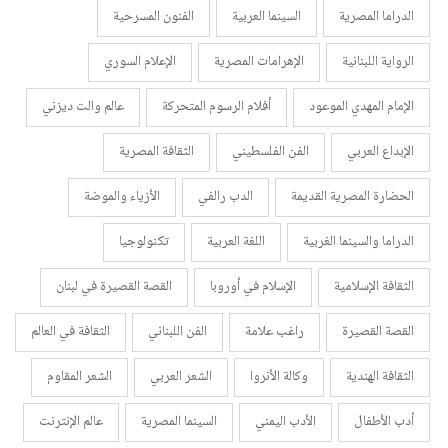
الدراما المصرية
السينما العربية
الفنون المسرحية
الرواية اللبنانية
الإهرامات المصرية
الإعلام السوري
الإمام المهدي الموعود
أفلام الرسوم المتحركة
عالم والت ديزني
الإبداع العربي
الفن الفلسطيني
الثقافة المصرية
الحضارة المصرية القديمة
الدب رالفي
الأزياء والموضة
الدراما والسينما الغربية
اللغة العربية
تكنولوجيا
الثقافة الإسلامية
الإسلام في أوروبا
القصة القصيرة في لبنان
القصة القصيرة
راغب علامة
الفن اللبناني
الثقافة في العالم
الثقافة الهندية
وكالة الأنروا
الشعر العربي
الشعر المقاوم
أدب الأطفال
الأدب اليمني
السينما المصرية
عالم الإنترنت