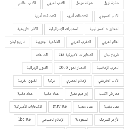
جائزة نوبل
شركة غوغل
الأدب العربي
الأدب العالمي
الأدب الأسيوي
اكتشافات أثرية
اكتشافات أثرية
المخابرات الإسرائيلية
المخابرات الإسرائيلية
الأثار التاريخية
العالم العربي
المغرب العربي
الضاحية الجنوبية
تاريخ لبنان
تاريخ لبنان
المخابرات الأميركية cia
الشائعات
الحرب الإعلامية
انتصار تموز 2006
الفنون الإيرانية
الأدب الأفريقي
الإعلام المصري
تركيا
الفنون الغربية
معارض الكتب
إبراهيم عقيل
عماد مغنية
عماد مغنية
عماد مغنية
عماد مغنية
قناة mtv
الانتخابات الأميركية
الأزهر الشريف
السعودية
الإعلام الخليجي
قناة lbc