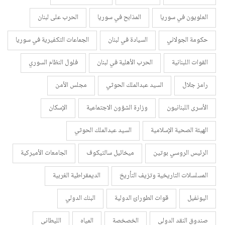
العلويون في سوريا
المذابح في سوريا
الحرب على لبنان
حكومة الجولاني
السيادة في لبنان
الجماعات التكفيرية في سوريا
القوات اللبنانية
الحرب الأهلية في لبنان
فلول النظام السوري
رامز جلال
السيد عبدالملك الحوثي
مجلس الأمن
الأسرى اللبنانيون
وزارة الشؤون الاجتماعية
الإسكان
الهيئة الصحية الإسلامية
السيد عبدالملك الحوثي
الرئيس الروسي بوتين
ميخائيل سالتيكوف
الجامعات الأميركية
المسلسلات التاريخية وتزيف التأريخ
الديمقراطية الغربية
اليونفيل
قوات الطورائ الدولية
البنك الدولي
صندوق النقد الدولي
الخصخصة
المياه
الليطاني