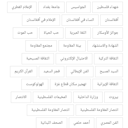
شهداء فلسطين
الجواسيس
جامعة بغداد
الإعلام القطري
أفغانستان
النساء في أفغانستان
الإعلام في أفغانستان
جوائز الأوسكار
اللغة العبرية
حب الحياة
حب الموت
الشهادة والاستشهاد
بيئة المقاومة
مجتمع المقاومة
الثقافة التركية
الاحتيال الإلكتروني
الثقافة المسيحية
السيد المسيح
الفن الإيطالي
فجر السعيد
القرآن الكريم
الثقافة الإيرانية
تهجير سكان قطاع غزة
الهولوكوست
بيروت
وزارة الداخلية
المخيمات الفلسطينية
الانتصار
انتصار المقاومة الفلسطينية
انتصار المقاومة الفلسطينية
الفن المصري
أحمد حلمي
الصحف اللبنانية