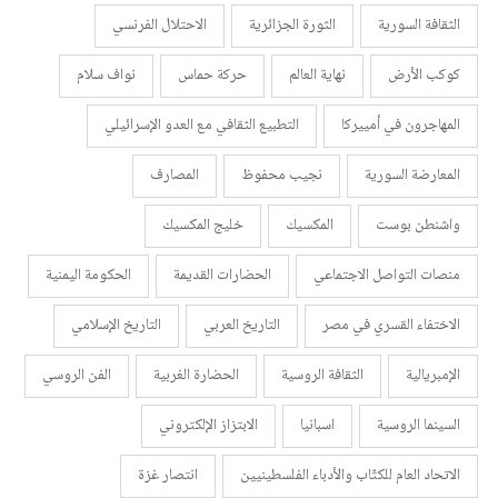
الثقافة السورية
الثورة الجزائرية
الاحتلال الفرنسي
كوكب الأرض
نهاية العالم
حركة حماس
نواف سلام
المهاجرون في أمييركا
التطبيع الثقافي مع العدو الإسرائيلي
المعارضة السورية
نجيب محفوظ
المصارف
واشنطن بوست
المكسيك
خليج المكسيك
منصات التواصل الاجتماعي
الحضارات القديمة
الحكومة اليمنية
الاختفاء القسري في مصر
التاريخ العربي
التاريخ الإسلامي
الإمبريالية
الثقافة الروسية
الحضارة الغربية
الفن الروسي
السينما الروسية
اسبانيا
الابتزاز الإلكتروني
الاتحاد العام للكتّاب والأدباء الفلسطينيين
انتصار غزة