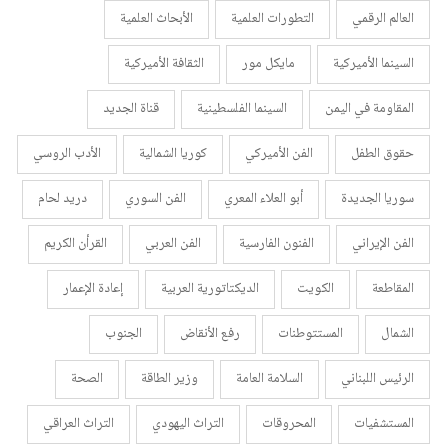
العالم الرقمي
التطورات العلمية
الأبحاث العلمية
السينما الأميركية
مايكل مور
الثقافة الأميركية
المقاومة في اليمن
السينما الفلسطينية
قناة الجديد
حقوق الطفل
الفن الأميركي
كوريا الشمالية
الأدب الروسي
سوريا الجديدة
أبو العلاء المعري
الفن السوري
دريد لحام
الفن الإيراني
الفنون الفارسية
الفن العربي
القرأن الكريم
المقاطعة
الكويت
الديكتاتورية العربية
إعادة الإعمار
الشمال
المستتوطنات
رفع الأنقاض
الجنوب
الرئيس اللبناني
السلامة العامة
وزير الطاقة
الصحة
المستشفيات
المحروقات
التراث اليهودي
التراث العراقي