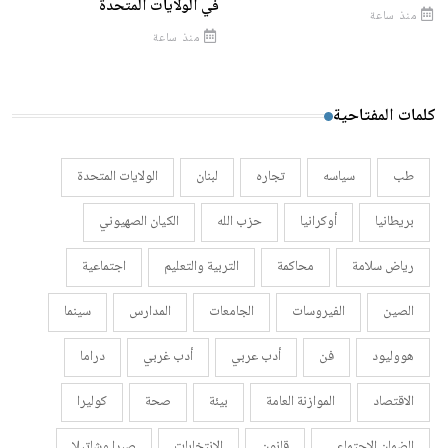
في الولايات المتحدة
منذ ساعة
منذ ساعة
كلمات المفتاحية
طب
سياسه
تجاره
لبنان
الولايات المتحدة
بريطانيا
أوكرانيا
حزب الله
الكيان الصهيوني
رياض سلامة
محاكمة
التربية والتعليم
اجتماعية
الصين
الفيروسات
الجامعات
المدارس
سينما
هووليود
فن
أدب عربي
أدب غربي
دراما
الاقتصاد
الموازنة العامة
بيئة
صحة
كوليرا
الضمان الإجتماعي
قانون
الانتخابات
صبرا وشاتيلا