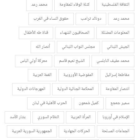
الثقافة الفلسطينية
كتلة الوفاء للمقاومة
محمد رعد
محمد رعد
دونالد ترامب
حقوق النساء في الغرب
المعلومات المضللة
الصحافيون الشهداء
قناة طه للأطفال
الجيش اللبناني
مجلس النواب اللبناني
أنصار الله
محمد عفيف النابلسي
الشيخ نعيم قاسم
معركة أولي الباس
مقاطعة إسرائيل
المفوضية الأوروبية
القمة العربية
انتصار المقاومة
المحكمة الجنائية الدولية
المهرجانات الدولية
سمير جعجع
كميل شمعون
الحرب الأهلية في لبنان
الإسلام في أوروبا
المرأة العربية
النظام السوري
بشار الأسد
الجماعات المسلحة
الحركات الجهادية
الجمهورية السورية العربية