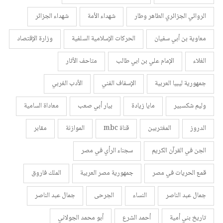
الروائي الجزائري الطاهر وطار
شهداء الأمة
شهداء الجزائر
معاوية بن أبي سفيان
الحركات الإسلامية السلفية
وزارة الإقتصاد
الغلاء
الإمام علي بن ابي طالب
متاحف الأثار
جمهورية ليبيا العربية
الإسفاف الفني
الأدب الغربي
وليم شكسبير
مايا زيادة
بيار أبي صعب
معاداة السامية
الدروز
المغتربين
قناة mbc
الموازنة
مقابر
الجن في القرآن الكريم
سجناء الرأي في مصر
قمع الحريات في مصر
جمهورية مصر العربية
الملك فاروق
جمال عبد الناصر
النساء
الجرحى
جمال عبد الناصر
تاريخ بني أمية
أحمد الشرع
أبو محمد الجولاني