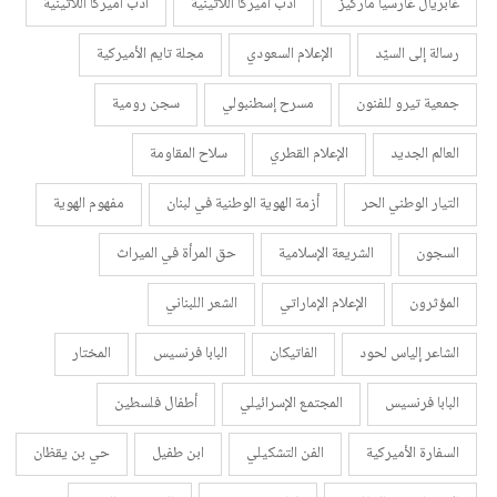
غابريال غارسيا ماركيز
أدب اميركا اللاتينية
أدب أميركا اللاتينية
رسالة إلى السيّد
الإعلام السعودي
مجلة تايم الأميركية
جمعية تيرو للفنون
مسرح إسطنبولي
سجن رومية
العالم الجديد
الإعلام القطري
سلاح المقاومة
التيار الوطني الحر
أزمة الهوية الوطنية في لبنان
مفهوم الهوية
السجون
الشريعة الإسلامية
حق المرأة في الميراث
المؤثرون
الإعلام الإماراتي
الشعر اللبناني
الشاعر إلياس لحود
الفاتيكان
البابا فرنسيس
المختار
البابا فرنسيس
المجتمع الإسرائيلي
أطفال فلسطين
السفارة الأميركية
الفن التشكيلي
ابن طفيل
حي بن يقظان