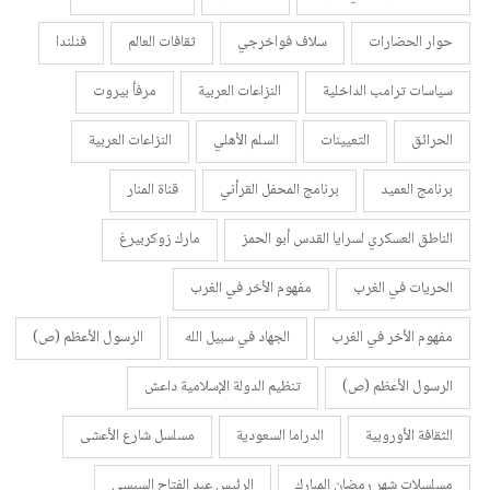
حوار الحضارات
سلاف فواخرجي
ثقافات العالم
فنلندا
سياسات ترامب الداخلية
النزاعات العربية
مرفأ بيروت
الحرائق
التعيينات
السلم الأهلي
النزاعات العربية
برنامج العميد
برنامج المحفل القرأني
قناة المنار
الناطق العسكري لسرايا القدس أبو الحمز
مارك زوكربيرغ
الحريات في الغرب
مفهوم الأخر في الغرب
مفهوم الأخر في الغرب
الجهاد في سبيل الله
الرسول الأعظم (ص)
الرسول الأعظم (ص)
تنظيم الدولة الإسلامية داعش
الثقافة الأوروبية
الدراما السعودية
مسلسل شارع الأعشى
مسلسلات شهر رمضان المبارك
الرئيس عبد الفتاح السيسي