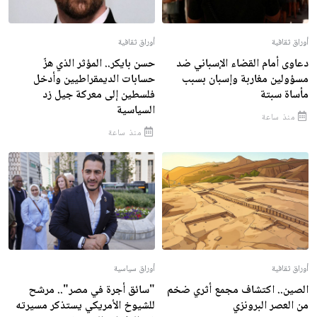
أوراق ثقافية
أوراق ثقافية
دعاوى أمام القضاء الإسباني ضد
حسن بايكر.. المؤثر الذي هزّ
مسؤولين مغاربة وإسبان بسبب
حسابات الديمقراطيين وأدخل
مأساة سبتة
فلسطين إلى معركة جيل زد
السياسية
منذ ساعة
منذ ساعة
أوراق ثقافية
أوراق سياسية
الصين.. اكتشاف مجمع أثري ضخم
"سائق أجرة في مصر".. مرشح
من العصر البرونزي
للشيوخ الأمريكي يستذكر مسيرته