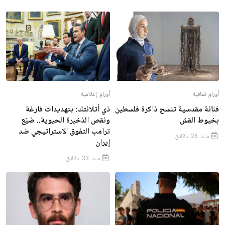
أوراق ثقافية
أوراق إعلامية
فنانة مقدسية تنسج ذاكرة فلسطين
ذي أتلانتك: بتهديدات فارغة
بخيوط القش
ونقص الذخيرة الحيوية.. ضيّع
ترامب التفوق الاستراتيجي ضد
منذ 26 دقائق
إيران
منذ 33 دقائق