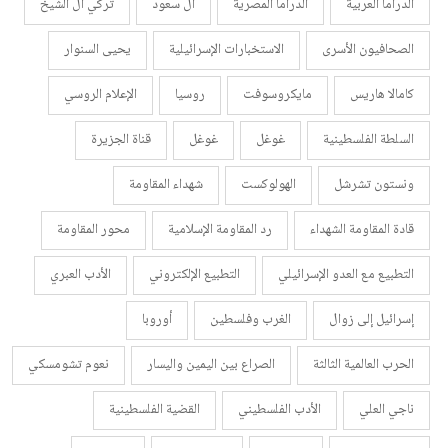
الدراما العربية
الدراما المصرية
أل سعود
تركي أل الشيخ
الصحافيون الأسرى
الاستخبارات الإسرائيلية
يحيى السنوار
كامالا هاريس
مايكروسوفت
روسيا
الإعلام الروسي
السلطة الفلسطينية
غوغل
غوغل
قناة الجزيرة
ونستون تشرشل
الهولوكست
شهداء المقاومة
قادة المقاومة الشهداء
رد المقاومة الإسلامية
محور المقاومة
التطبيع مع العدو الإسرائيلي
التطبيع الإلكتروني
الأدب العبري
إسرائيل إلى زوال
الغرب وفلسطين
أوروبا
الحرب العالمية الثالثة
الصراع بين اليمين واليسار
نعوم تشومسكي
ناجي العلي
الأدب الفلسطيني
القضية الفلسطينية