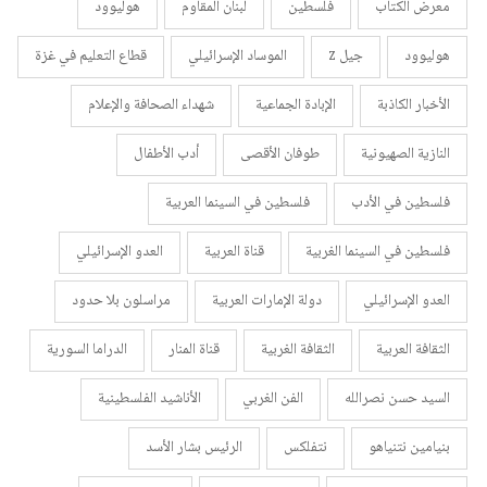
معرض الكتاب
فلسطين
لبنان المقاوم
هوليوود
هوليوود
جيل z
الموساد الإسرائيلي
قطاع التعليم في غزة
الأخبار الكاذبة
الإبادة الجماعية
شهداء الصحافة والإعلام
النازية الصهيونية
طوفان الأقصى
أدب الأطفال
فلسطين في الأدب
فلسطين في السينما العربية
فلسطين في السينما الغربية
قناة العربية
العدو الإسرائيلي
العدو الإسرائيلي
دولة الإمارات العربية
مراسلون بلا حدود
الثقافة العربية
الثقافة الغربية
قناة المنار
الدراما السورية
السيد حسن نصرالله
الفن الغربي
الأناشيد الفلسطينية
بنيامين نتنياهو
نتفلكس
الرئيس بشار الأسد