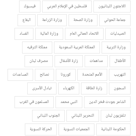
اللاجئون اللبنانيون
فلسطين في الإعلام العربي
فيسبوك
جماعة الحوثي
وزارة الصحة
وزارة الزراعة
البقاع
الصيدليات
الاتحاد العمالي العام
وزارة المالية
الفساد
وزارة التربية
المملكة العربية السعودية
مملكة الترفيه
الأطفال
مداهمات
زارة الأشغال
مصرف لبنان
التهريب
الأمم المتحدة
كورونا
نصائح
المساعدات
السجون
زارة الطاقة
الكهرباء
تبادل الأسرى
الشاعر جودت فخر الدين
النبي محمد
المسلمون في الغرب
تلفزيون لبنان
التحرير اللبناني
الجنوب اللبناني
الحكومة اللبنانية
الجمعيات النسوية
الحركة النسوية