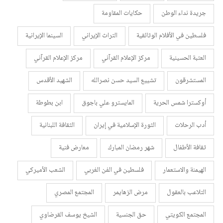
جريدة نداء الوطن
حكايات المقاومة
فلسطين في الأفلام الوثائقية
التراث الإيراني
السينما الإيرانية
العتبة الحسينية
مركز الإعلام القرآني
مركز الإعلام القرآني
المستشرقون
تشييع السيد حسن نصرالله
الشهيد الأقدس
أوكسترا شمس الحرية
المايسترو علي باجوق
ابن بطوطة
أدب الرحلات
الثورة الإسلامية في إيران
الثقافة اللبنانية
ثقافة الأطفال
شهر رمضان المبارك
معارض فنية
الهيمنة والاستعمار
فلسطين في الفن الغربي
الشعب الأميركي
التلاعب بالعقول
مرض الزهايمر
المجتمع المصري
المجتمع الكويتي
حق الجنسية
الشيخ يوسف القرضاوي