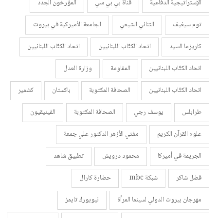
الإستراتيجية الدفاعية
قناة بي بي سي
المؤرخون الجدد
توم سيغيف
الثنائي الشيعي
الجامعة الأميركية في بيروت
كاريزما السيد
اتحاد الكتّاب اللبنانيين
اتحاد الكتّاب اللبنانيين
اتحاد الكتّاب اللبنانيين
المقاومة
وزارة العدل
اتحاد الكتّاب اللبنانيين
الصحافة المكتوبة
باكستان
كشمير
طرابلس
يوسف رجي
الصحافة المكتوبة
الفينيقيون
علوم القرآن الكريم
مفتي الأزهر الدكتور علي جمعة
الجريمة في أميركا
محمود درويش
تطبيق شاهد
فضل شاكر
شبكة mbc
حضارة كارال
مهرجان بيروت الدولي لسينما المرأة
نيويورك تايمز