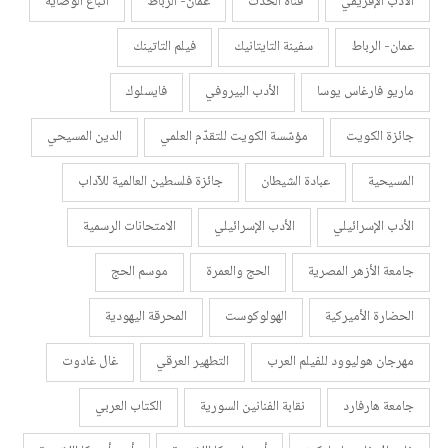
الأدب الإفريقي
قناة الحدث
عمان- الرباط
أتباع الوصاية
عمان- الرباط
سفينة التايتانيك
فيلم التاتينك
ماريو فارغاس يوسا
الأدب البيروفي
فايسلوك
جائزة الكويت
مؤسّسة الكويت للتقدّم العلمي
الدين المسيحي
المسيحية
عبادة الشيطان
جائزة فلسطين العالمية للآداب
الأدب الإسرائيلي
الأدب الإسرائيلي
الامتحانات الرسمية
جامعة الأزهر المصرية
الحج والعمرة
موسم الحج
الحضارة الأميركية
الهولوكوست
المحرقة اليهودية
مهرجان هوليوود للفيلم العرب
التطهير العرقي
غال غادوت
جامعة هارفارد
نقابة الفنانين السورية
الكتاب العربي