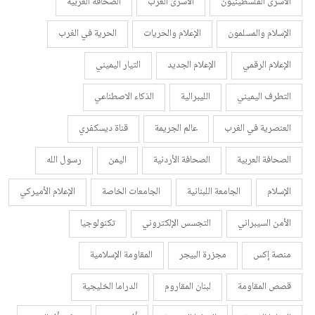
الأسرى الفلسطينيون
الأسرى العرب
الصحافة الغربية
الإسلام والمسلمون
الإعلام والحريات
الحرية في الغرب
الإعلام الرقمي
الإعلام الجديد
التيار اليميني
التطرف اليميني
الليبرالية
الذكاء الاصطناعي
العنصرية في الغرب
عالم الجريمة
قناة ديسكفري
الصحافة العربية
الصحافة الأردنية
اليمن
رسول الله
الإسلام
الجامعة اللبنانية
الجامعات الخاصة
الإعلام الأميركي
الأمن السيبراني
التجسس الإلكتروني
تكنولوجيا
منصة إكس
مجزرة البيجر
المقاومة الإسلامية
قصص المقاومة
لبنان المقاروم
الدراما الخليجية