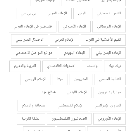
جرائم إسرائيل
فلسطين المحتلة
جنوب أفريقيا
الشعر الفلسطيني
اليمن
الإعلام الغربي
بي بي سي
الإعلام البريطاني
الإعلام الأميركي
فلسطين في الإعلام الغربي
القيم الأخلاقية في الغرب
الإعلام العربي
الاحتلال الإسرائيلي
الإعلام الإسرائيلي
الإعلام اليهودي
مواقع التواصل الاجتماعي
تيك توك
واتساب
الاستهلاك الاقتصادي
التربية والتعليم
الشذوذ الجنسي
المثلييون
ميتا
الإعلام الروسي
ميديا وتلفزيون
الإعلام اللبناني
قطاع غزة
العدوان الإسرائيلي
الإعلام الفلسطيني
الصحافة والإعلام
الإعلام الأوروبي
الصحافيون الفلسطينيون
الضفة الغربية