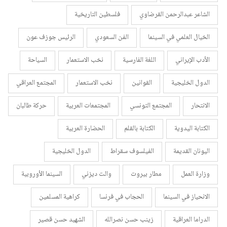
الشاعر عبدالرحمن القرضاوي
فلسطين التاريخية
الخيال العلمي في السينما
الفن السعودي
الرئيس جوزف عون
الأدب الإيراني
اللغة الفارسية
نخب الاستعمار
السياحة
الدول الخليجية
القوانين
نخب الاستعمار
المجتمع العراقي
الانتحار
المجتمع التونسي
المجتمعات العربية
حركة طالبان
الكتابة اليدوية
الكتابة بالقلم
الحضارة العربية
اليونان القديمة
الفيلسوف سقراط
الدول الخليجية
وزارة العمل
مطار بيروت
والت ديزني
السينما الأوروبية
الانحياز في السينما
الحجاب في فرنسا
كراهية المسلمين
الدراما العراقية
زينب حسن نصرالله
الشهيد حسن قصير