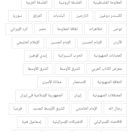
المقاومة الفلسطينية
الفلسفة الروسية
الفلسفة الغربية
الكسندر دوغين
النازحين
البلديات
العراق
سوريا
تونس
تظاهرات
ثقافة المقاومة
مصر
الرد الإيراني
الأردن
الإمام الحسين
الإمام الحسين
الإعلام الخليجي
العصابات الصهيونية
الحرب السيبرانية
إيدي كوهين
معرض الكتاب العربي
الشرق الأوسط
الشرق الأوسط
الثقافة الصهيونية
الاستعمار
معاناة الأسرى
المعتقلات الصهيونية
إيران
الجمهورية الإسلامية في إيران
رجال الله
الإمام الخامنئي
الشرق الأوسط الجديد
فرنسا
الاقتصاد الإسرائيلي
الاغتيالات الإسرائيلية
إسماعيل هنية