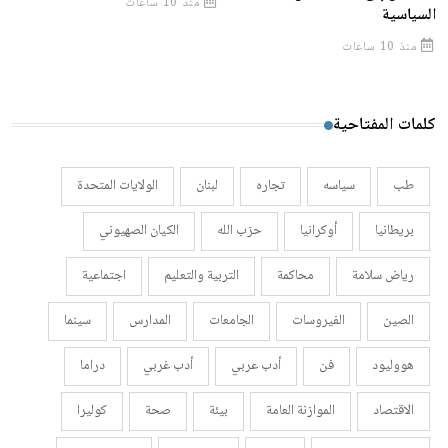
منذ 10 ساعات
السياسية
منذ 10 ساعات
كلمات المفتاحية
طب
سياسه
تجاره
لبنان
الولايات المتحدة
بريطانيا
أوكرانيا
حزب الله
الكيان الصهيوني
رياض سلامة
محاكمة
التربية والتعليم
اجتماعية
الصين
الفيروسات
الجامعات
المدارس
سينما
هووليود
فن
أدب عربي
أدب غربي
دراما
الاقتصاد
الموازنة العامة
بيئة
صحة
كوليرا