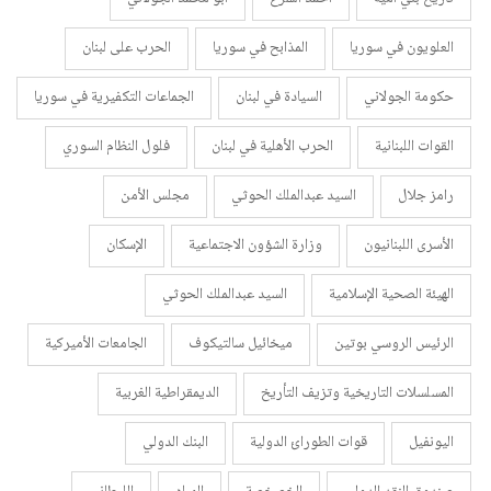
العلويون في سوريا
المذابح في سوريا
الحرب على لبنان
حكومة الجولاني
السيادة في لبنان
الجماعات التكفيرية في سوريا
القوات اللبنانية
الحرب الأهلية في لبنان
فلول النظام السوري
رامز جلال
السيد عبدالملك الحوثي
مجلس الأمن
الأسرى اللبنانيون
وزارة الشؤون الاجتماعية
الإسكان
الهيئة الصحية الإسلامية
السيد عبدالملك الحوثي
الرئيس الروسي بوتين
ميخائيل سالتيكوف
الجامعات الأميركية
المسلسلات التاريخية وتزيف التأريخ
الديمقراطية الغربية
اليونفيل
قوات الطورائ الدولية
البنك الدولي