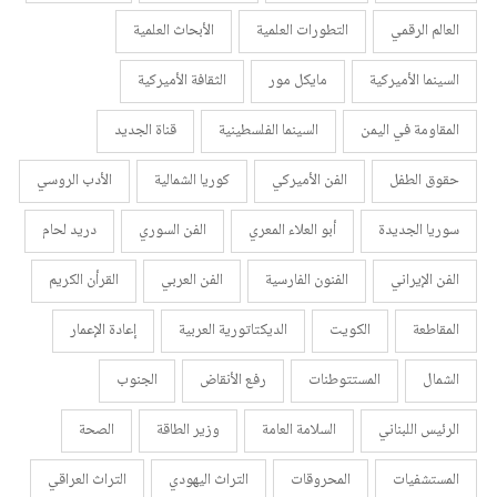
العالم الرقمي
التطورات العلمية
الأبحاث العلمية
السينما الأميركية
مايكل مور
الثقافة الأميركية
المقاومة في اليمن
السينما الفلسطينية
قناة الجديد
حقوق الطفل
الفن الأميركي
كوريا الشمالية
الأدب الروسي
سوريا الجديدة
أبو العلاء المعري
الفن السوري
دريد لحام
الفن الإيراني
الفنون الفارسية
الفن العربي
القرأن الكريم
المقاطعة
الكويت
الديكتاتورية العربية
إعادة الإعمار
الشمال
المستتوطنات
رفع الأنقاض
الجنوب
الرئيس اللبناني
السلامة العامة
وزير الطاقة
الصحة
المستشفيات
المحروقات
التراث اليهودي
التراث العراقي