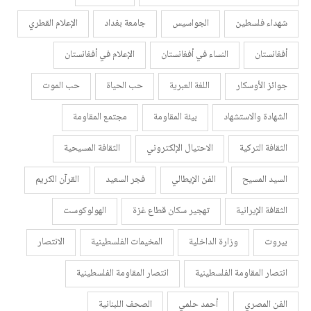
شهداء فلسطين
الجواسيس
جامعة بغداد
الإعلام القطري
أفغانستان
النساء في أفغانستان
الإعلام في أفغانستان
جوائز الأوسكار
اللغة العبرية
حب الحياة
حب الموت
الشهادة والاستشهاد
بيئة المقاومة
مجتمع المقاومة
الثقافة التركية
الاحتيال الإلكتروني
الثقافة المسيحية
السيد المسيح
الفن الإيطالي
فجر السعيد
القرآن الكريم
الثقافة الإيرانية
تهجير سكان قطاع غزة
الهولوكوست
بيروت
وزارة الداخلية
المخيمات الفلسطينية
الانتصار
انتصار المقاومة الفلسطينية
انتصار المقاومة الفلسطينية
الفن المصري
أحمد حلمي
الصحف اللبنانية