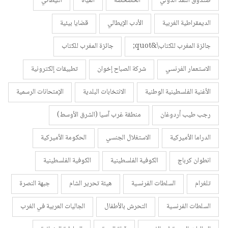
صندوق النقد الدولي
الخصخصة
المياه
الليطاني
الديمقراطية الغربية
الأدب الإيطالي
قضايا بيئية
جائزة المغرب للكتاب\&quot;
جائزة المغرب للكتاب
الاستعمار الفرنسي
شركة الصباح إخوان
تطبيقات إلكترونية
الأغنية الفلسطينية الوطنية
الانتخابات البلدية
الإمتحانات الرسمية
رجب طيب أردوغان
منطقة غرب آسيا (الشرق الأوسط)
الدراما الأميركية
الاستغلال الجنسي
الحكومة الأميركية
انطوان كرباج
الكوفية الفلسطينية
الكوفية الفلسطينية
تلغرام
السلطات الفرنسية
هيئة تحرير الشام
جبهة النصرة
السلطات الفرنسية
التحرش بالأطفال
الجاليات العربية في الغرب