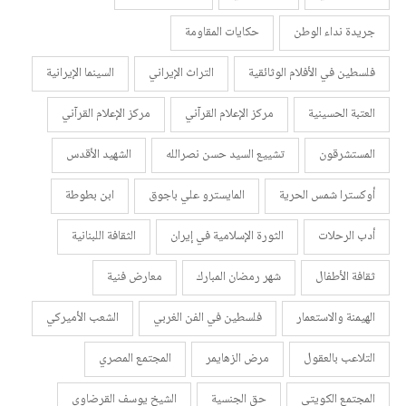
جريدة نداء الوطن
حكايات المقاومة
فلسطين في الأفلام الوثائقية
التراث الإيراني
السينما الإيرانية
العتبة الحسينية
مركز الإعلام القرآني
مركز الإعلام القرآني
المستشرقون
تشييع السيد حسن نصرالله
الشهيد الأقدس
أوكسترا شمس الحرية
المايسترو علي باجوق
ابن بطوطة
أدب الرحلات
الثورة الإسلامية في إيران
الثقافة اللبنانية
ثقافة الأطفال
شهر رمضان المبارك
معارض فنية
الهيمنة والاستعمار
فلسطين في الفن الغربي
الشعب الأميركي
التلاعب بالعقول
مرض الزهايمر
المجتمع المصري
المجتمع الكويتي
حق الجنسية
الشيخ يوسف القرضاوي