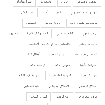
الضمان الإجتماعي
قانون
الانتخابات
صبرا وشاتيلا
مجازر العدو الإسرائيلي
شعر
أدب
الأدب المقاوم
محمد علي شمس الدين
الرواية العربية
فلسطين
إلياس خوري
العالم الإسلامي
الحضارة الإسلامية
تلفزيون
بريطانيا العظمى
فلسطين ومواقع التواصل الاجتماعي
فلسطين وتيك توك
شهداء فلسطين
أبطال غزة
السرقات الأدبية
لصوص الكتب
قراصنة الكتب
حرب فلسطين
السردية الفلسطينية
السردية الإسرائيلية
احتلال فلسطين
الاحتلال البريطاني
نكبة فلسطين
غزة والمظاهرات
الفن الجميل
الدراما اللبنانية