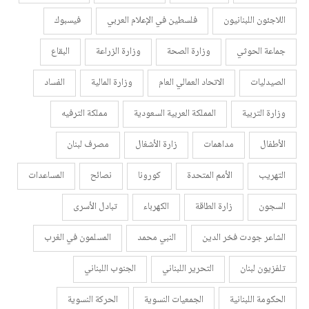
اللاجئون اللبنانيون
فلسطين في الإعلام العربي
فيسبوك
جماعة الحوثي
وزارة الصحة
وزارة الزراعة
البقاع
الصيدليات
الاتحاد العمالي العام
وزارة المالية
الفساد
وزارة التربية
المملكة العربية السعودية
مملكة الترفيه
الأطفال
مداهمات
زارة الأشغال
مصرف لبنان
التهريب
الأمم المتحدة
كورونا
نصائح
المساعدات
السجون
زارة الطاقة
الكهرباء
تبادل الأسرى
الشاعر جودت فخر الدين
النبي محمد
المسلمون في الغرب
تلفزيون لبنان
التحرير اللبناني
الجنوب اللبناني
الحكومة اللبنانية
الجمعيات النسوية
الحركة النسوية