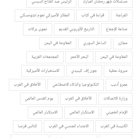
مسلسلات شهر رمضان المبارك
الرئيس عبد الفتاح السيسي
الفراعنة
قراءة في كتاب
المفكر الأميركي نعوم تشومسكي
صناعة الإجماع
التاريخ الأوروبي القديم
نجوى بركات
مجازر
الساحل السوري
المقاومة في اليمن
المقاومة في اليمن
البحر الأحمر
المجتمعات الغربية
مبروك عطية
جون إف. كينيدي
الاستخبارات الأميركية
عمرو أديب
التكنولوجيا والذكاء الاصطناعي
الآخلاق في الغرب
وزارة الاتصالات
الآخلاق في الغرب
يوم القدس العالمي
الإمام الخميني
الاستكبار العالمي
الاستكبار العالمي
الكنيسة في الغرب
الاعتداء الجنسي في الغرب
كنائس فرنسا