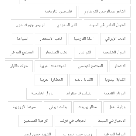
الشاعر عبدالرحمن القرضاوي
فلسطين التاريخية
الخيال العلمي في السينما
الفن السعودي
الرئيس جوزف عون
الأدب الإيراني
اللغة الفارسية
نخب الاستعمار
السياحة
الدول الخليجية
القوانين
نخب الاستعمار
المجتمع العراقي
الانتحار
المجتمع التونسي
المجتمعات العربية
حركة طالبان
الكتابة اليدوية
الكتابة بالقلم
الحضارة العربية
اليونان القديمة
الفيلسوف سقراط
الدول الخليجية
وزارة العمل
مطار بيروت
والت ديزني
السينما الأوروبية
الانحياز في السينما
الحجاب في فرنسا
كراهية المسلمين
الدراما العراقية
زينب حسن نصرالله
الشهيد حسن قصير