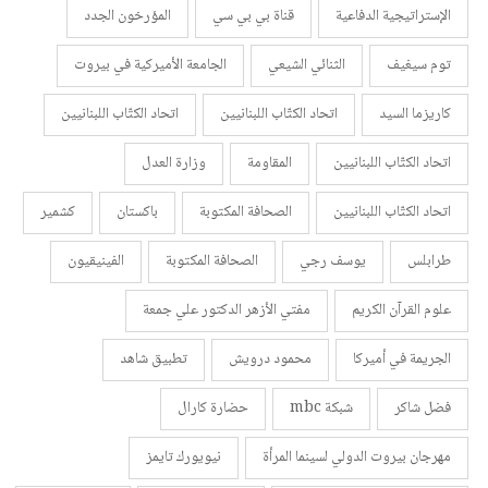
الإستراتيجية الدفاعية
قناة بي بي سي
المؤرخون الجدد
توم سيغيف
الثنائي الشيعي
الجامعة الأميركية في بيروت
كاريزما السيد
اتحاد الكتّاب اللبنانيين
اتحاد الكتّاب اللبنانيين
اتحاد الكتّاب اللبنانيين
المقاومة
وزارة العدل
اتحاد الكتّاب اللبنانيين
الصحافة المكتوبة
باكستان
كشمير
طرابلس
يوسف رجي
الصحافة المكتوبة
الفينيقيون
علوم القرآن الكريم
مفتي الأزهر الدكتور علي جمعة
الجريمة في أميركا
محمود درويش
تطبيق شاهد
فضل شاكر
شبكة mbc
حضارة كارال
مهرجان بيروت الدولي لسينما المرأة
نيويورك تايمز