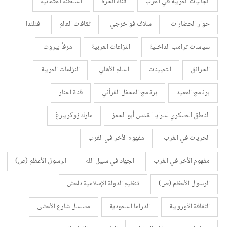
الجاليات العربية في الغرب
قناة الحرة
السلطنة العثمانية
حوار الحضارات
سلاف فواخرجي
ثقافات العالم
فنلندا
سياسات ترامب الداخلية
النزاعات العربية
مرفأ بيروت
الحرائق
التعيينات
السلم الأهلي
النزاعات العربية
برنامج العميد
برنامج المحفل القرأني
قناة المنار
الناطق العسكري لسرايا القدس أبو الحمز
مارك زوكربيرغ
الحريات في الغرب
مفهوم الأخر في الغرب
مفهوم الأخر في الغرب
الجهاد في سبيل الله
الرسول الأعظم (ص)
الرسول الأعظم (ص)
تنظيم الدولة الإسلامية داعش
الثقافة الأوروبية
الدراما السعودية
مسلسل شارع الأعشى