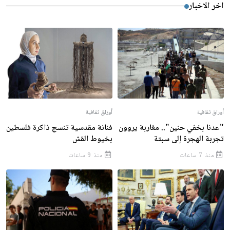
اخر الاخبار
أوراق ثقافية
أوراق ثقافية
"عدنا بخفي حنين".. مغاربة يروون
فنانة مقدسية تنسج ذاكرة فلسطين
تجربة الهجرة إلى سبتة
بخيوط القش
منذ 7 ساعات
منذ 9 ساعات