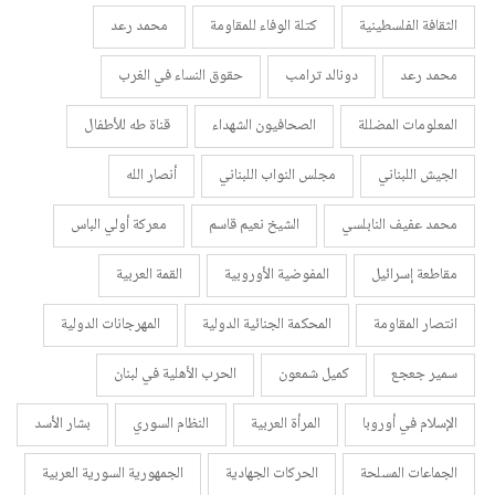
الثقافة الفلسطينية
كتلة الوفاء للمقاومة
محمد رعد
محمد رعد
دونالد ترامب
حقوق النساء في الغرب
المعلومات المضللة
الصحافيون الشهداء
قناة طه للأطفال
الجيش اللبناني
مجلس النواب اللبناني
أنصار الله
محمد عفيف النابلسي
الشيخ نعيم قاسم
معركة أولي الباس
مقاطعة إسرائيل
المفوضية الأوروبية
القمة العربية
انتصار المقاومة
المحكمة الجنائية الدولية
المهرجانات الدولية
سمير جعجع
كميل شمعون
الحرب الأهلية في لبنان
الإسلام في أوروبا
المرأة العربية
النظام السوري
بشار الأسد
الجماعات المسلحة
الحركات الجهادية
الجمهورية السورية العربية