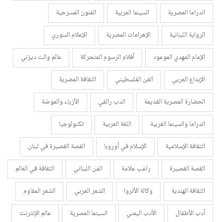
الدراما المصرية
السينما العربية
الفنون المسرحية
الرواية اللبنانية
الإهرامات المصرية
الإعلام السوري
الإمام المهدي الموعود
أفلام الرسوم المتحركة
عالم والت ديزني
الإبداع العربي
الفن الفلسطيني
الثقافة المصرية
الحضارة المصرية القديمة
الدب رالفي
الأزياء والموضة
الدراما والسينما الغربية
اللغة العربية
تكنولوجيا
الثقافة الإسلامية
الإسلام في أوروبا
القصة القصيرة في لبنان
القصة القصيرة
راغب علامة
الفن اللبناني
الثقافة في العالم
الثقافة الهندية
وكالة الأنروا
الشعر العربي
الشعر المقاوم
أدب الأطفال
الأدب اليمني
السينما المصرية
عالم الإنترنت