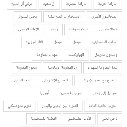
الدراما العربية
الدراما المصرية
أل سعود
تركي أل الشيخ
الصحافيون الأسرى
الاستخبارات الإسرائيلية
يحيى السنوار
كامالا هاريس
مايكروسوفت
روسيا
الإعلام الروسي
السلطة الفلسطينية
غوغل
غوغل
قناة الجزيرة
ونستون تشرشل
الهولوكست
شهداء المقاومة
قادة المقاومة الشهداء
رد المقاومة الإسلامية
محور المقاومة
التطبيع مع العدو الإسرائيلي
التطبيع الإلكتروني
الأدب العبري
إسرائيل إلى زوال
الغرب وفلسطين
أوروبا
الحرب العالمية الثالثة
الصراع بين اليمين واليسار
نعوم تشومسكي
ناجي العلي
الأدب الفلسطيني
القضية الفلسطينية