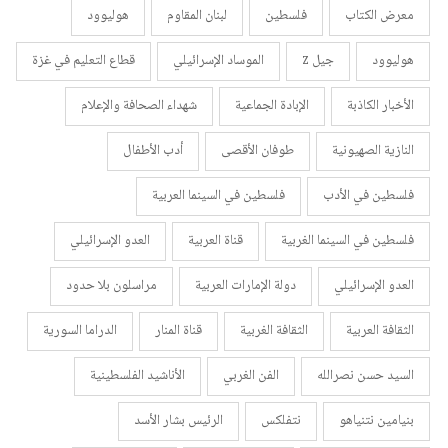
معرض الكتاب
فلسطين
لبنان المقاوم
هوليوود
هوليوود
جيل z
الموساد الإسرائيلي
قطاع التعليم في غزة
الأخبار الكاذبة
الإبادة الجماعية
شهداء الصحافة والإعلام
النازية الصهيونية
طوفان الأقصى
أدب الأطفال
فلسطين في الأدب
فلسطين في السينما العربية
فلسطين في السينما الغربية
قناة العربية
العدو الإسرائيلي
العدو الإسرائيلي
دولة الإمارات العربية
مراسلون بلا حدود
الثقافة العربية
الثقافة الغربية
قناة المنار
الدراما السورية
السيد حسن نصرالله
الفن الغربي
الأناشيد الفلسطينية
بنيامين نتنياهو
نتفلكس
الرئيس بشار الأسد