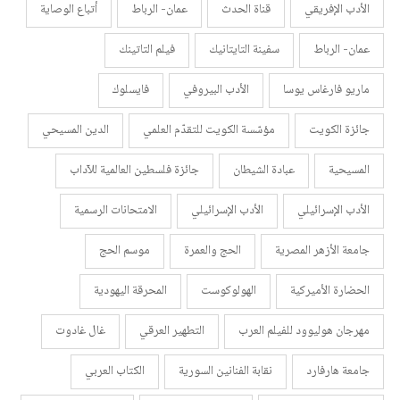
الأدب الإفريقي
قناة الحدث
عمان- الرباط
أتباع الوصاية
عمان- الرباط
سفينة التايتانيك
فيلم التاتينك
ماريو فارغاس يوسا
الأدب البيروفي
فايسلوك
جائزة الكويت
مؤسّسة الكويت للتقدّم العلمي
الدين المسيحي
المسيحية
عبادة الشيطان
جائزة فلسطين العالمية للآداب
الأدب الإسرائيلي
الأدب الإسرائيلي
الامتحانات الرسمية
جامعة الأزهر المصرية
الحج والعمرة
موسم الحج
الحضارة الأميركية
الهولوكوست
المحرقة اليهودية
مهرجان هوليوود للفيلم العرب
التطهير العرقي
غال غادوت
جامعة هارفارد
نقابة الفنانين السورية
الكتاب العربي