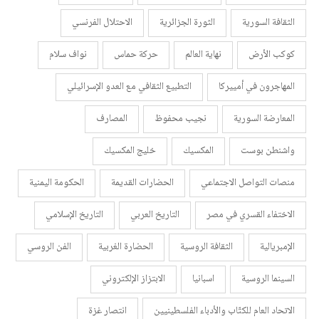
الثقافة السورية
الثورة الجزائرية
الاحتلال الفرنسي
كوكب الأرض
نهاية العالم
حركة حماس
نواف سلام
المهاجرون في أمييركا
التطبيع الثقافي مع العدو الإسرائيلي
المعارضة السورية
نجيب محفوظ
المصارف
واشنطن بوست
المكسيك
خليج المكسيك
منصات التواصل الاجتماعي
الحضارات القديمة
الحكومة اليمنية
الاختفاء القسري في مصر
التاريخ العربي
التاريخ الإسلامي
الإمبريالية
الثقافة الروسية
الحضارة الغربية
الفن الروسي
السينما الروسية
اسبانيا
الابتزاز الإلكتروني
الاتحاد العام للكتّاب والأدباء الفلسطينيين
انتصار غزة