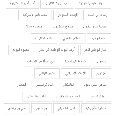
غابريال غارسيا ماركيز
أدب اميركا اللاتينية
أدب أميركا اللاتينية
رسالة إلى السيّد
الإعلام السعودي
مجلة تايم الأميركية
جمعية تيرو للفنون
مسرح إسطنبولي
سجن رومية
العالم الجديد
الإعلام القطري
سلاح المقاومة
التيار الوطني الحر
أزمة الهوية الوطنية في لبنان
مفهوم الهوية
السجون
الشريعة الإسلامية
حق المرأة في الميراث
المؤثرون
الإعلام الإماراتي
الشعر اللبناني
الشاعر إلياس لحود
الفاتيكان
البابا فرنسيس
المختار
البابا فرنسيس
المجتمع الإسرائيلي
أطفال فلسطين
السفارة الأميركية
الفن التشكيلي
ابن طفيل
حي بن يقظان