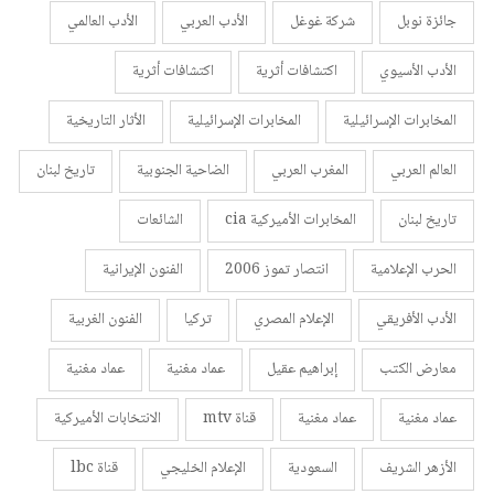
جائزة نوبل
شركة غوغل
الأدب العربي
الأدب العالمي
الأدب الأسيوي
اكتشافات أثرية
اكتشافات أثرية
المخابرات الإسرائيلية
المخابرات الإسرائيلية
الأثار التاريخية
العالم العربي
المغرب العربي
الضاحية الجنوبية
تاريخ لبنان
تاريخ لبنان
المخابرات الأميركية cia
الشائعات
الحرب الإعلامية
انتصار تموز 2006
الفنون الإيرانية
الأدب الأفريقي
الإعلام المصري
تركيا
الفنون الغربية
معارض الكتب
إبراهيم عقيل
عماد مغنية
عماد مغنية
عماد مغنية
عماد مغنية
قناة mtv
الانتخابات الأميركية
الأزهر الشريف
السعودية
الإعلام الخليجي
قناة lbc