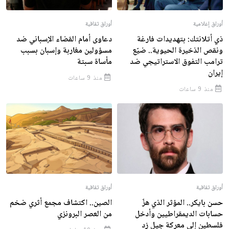
أوراق إعلامية
أوراق ثقافية
ذي أتلانتك: بتهديدات فارغة
دعاوى أمام القضاء الإسباني ضد
ونقص الذخيرة الحيوية.. ضيّع
مسؤولين مغاربة وإسبان بسبب
ترامب التفوق الاستراتيجي ضد
مأساة سبتة
إيران
منذ 9 ساعات
منذ 9 ساعات
أوراق ثقافية
أوراق ثقافية
حسن بايكر.. المؤثر الذي هزّ
الصين.. اكتشاف مجمع أثري ضخم
حسابات الديمقراطيين وأدخل
من العصر البرونزي
فلسطين إلى معركة جيل زد