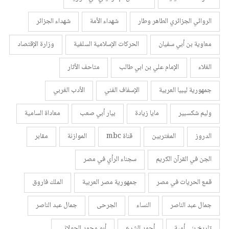
الروائي الجزائري الطاهر وطار
شهداء الأمة
شهداء الجزائر
معاوية بن أبي سفيان
الحركات الإسلامية السلفية
وزارة الإقتصاد
الغلاء
الإمام علي بن ابي طالب
متاحف الأثار
جمهورية ليبيا العربية
الإسفاف الفني
الأدب الغربي
وليم شكسبير
مايا زيادة
بيار أبي صعب
معاداة السامية
الدروز
المغتربين
قناة mbc
الموازنة
مقابر
الجن في القرآن الكريم
سجناء الرأي في مصر
قمع الحريات في مصر
جمهورية مصر العربية
الملك فاروق
جمال عبد الناصر
النساء
الجرحى
جمال عبد الناصر
تاريخ بني أمية
أحمد الشرع
أبو محمد الجولاني