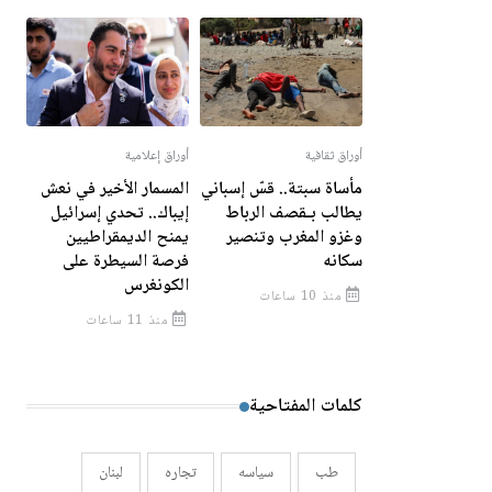
أوراق ثقافية
أوراق إعلامية
مأساة سبتة.. قسّ إسباني
المسمار الأخير في نعش
يطالب بـقصف الرباط
إيباك.. تحدي إسرائيل
وغزو المغرب وتنصير
يمنح الديمقراطيين
سكانه
فرصة السيطرة على
الكونغرس
منذ 10 ساعات
منذ 11 ساعات
كلمات المفتاحية
طب
سياسه
تجاره
لبنان