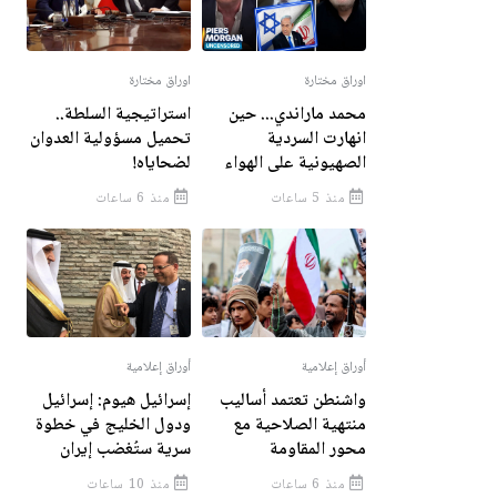
اوراق مختارة
اوراق مختارة
محمد ماراندي... حين
استراتيجية السلطة..
انهارت السردية
تحميل مسؤولية العدوان
الصهيونية على الهواء
لضحاياه!
منذ 5 ساعات
منذ 6 ساعات
أوراق إعلامية
أوراق إعلامية
واشنطن تعتمد أساليب
إسرائيل هيوم: إسرائيل
منتهية الصلاحية مع
ودول الخليج في خطوة
محور المقاومة
سرية ستُغضب إيران
منذ 6 ساعات
منذ 10 ساعات