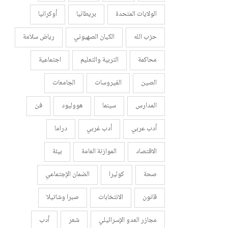
الولايات المتحدة
بريطانيا
أوكرانيا
حزب الله
الكيان الصهيوني
رياض سلامة
محاكمة
التربية والتعليم
اجتماعية
الصين
الفيروسات
الجامعات
المدارس
سينما
هووليود
فن
أدب عربي
أدب غربي
دراما
الاقتصاد
الموازنة العامة
بيئة
صحة
كوليرا
الضمان الإجتماعي
قانون
الانتخابات
صبرا وشاتيلا
مجازر العدو الإسرائيلي
شعر
أدب