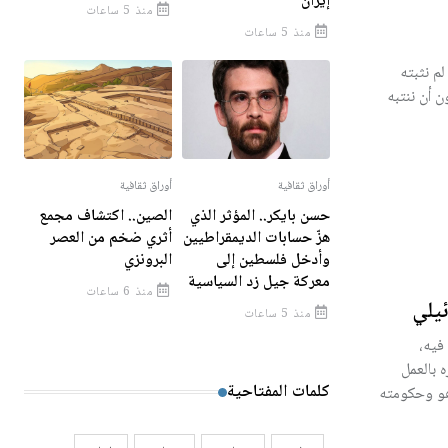
إيران
منذ 5 ساعات
منذ 5 ساعات
لم نثبته
 أن ننتبه
أوراق ثقافية
أوراق ثقافية
حسن بايكر.. المؤثر الذي
الصين.. اكتشاف مجمع
هزّ حسابات الديمقراطيين
أثري ضخم من العصر
وأدخل فلسطين إلى
البرونزي
معركة جيل زد السياسية
منذ 6 ساعات
يلي
منذ 5 ساعات
فيه،
 بالعمل
كلمات المفتاحية
هو وحكومته