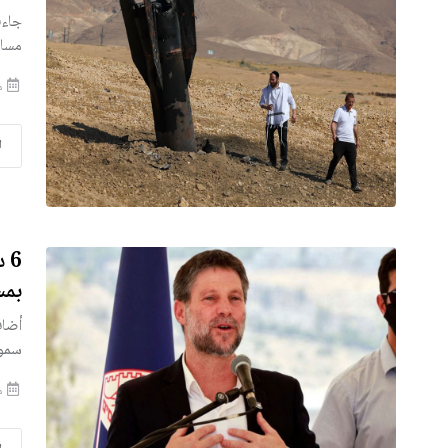
جاءت
مسار
من
ا
6 
بمس
أضاف
‌سموتر
من