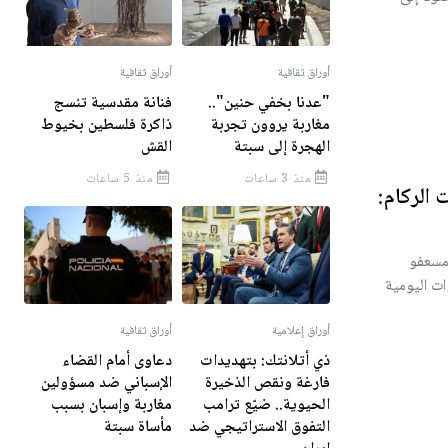
أوراق ثقافية
أوراق ثقافية
"عدنا بخفي حنين"..
فنانة مقدسية تنسج
مغاربة يروون تجربة
ذاكرة فلسطين بخيوط
الهجرة إلى سبتة
القش
منذ 3 ساعات
منذ 5 ساعات
الركام:
 مسعفو
ت اليومية
أوراق إعلامية
أوراق ثقافية
ذي أتلانتك: بتهديدات
دعاوى أمام القضاء
فارغة ونقص الذخيرة
الإسباني ضد مسؤولين
الحيوية.. ضيّع ترامب
مغاربة وإسبان بسبب
التفوق الاستراتيجي ضد
مأساة سبتة