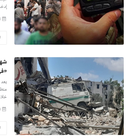
إدخا
2026-07-28
ا
شها
«في
بعد 
منطق
خلال
2026-07-20
ا