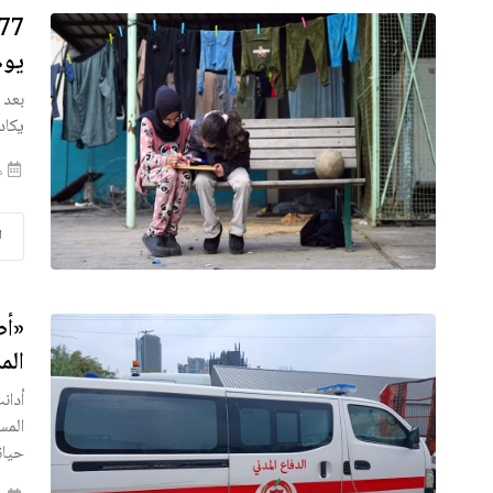
يوم
يكاد
من
ا
«أط
الم
أدان
المس
حياة