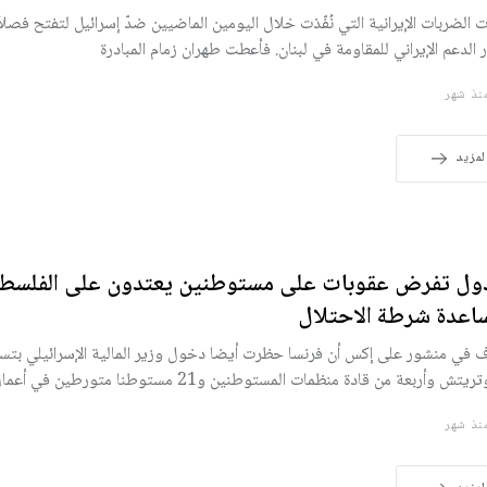
 الضربات الإيرانية التي نُفّذت خلال اليومين الماضيين ضدّ إسرائيل لتفتح فصلاً
 الدعم الإيراني للمقاومة في لبنان. فأعطت طهران زمام المبادرة
ذ شهر
لمزيد
دول تفرض عقوبات على مستوطنين يعتدون على الفلسطي
اعدة شرطة الاحتلال
 في منشور على إكس أن فرنسا حظرت أيضا دخول ‌وزير المالية الإسرائيلي بتسل
يتش وأربعة من قادة منظمات المستوطنين ‌و21 مستوطنا متورطين في أعمال عنف.
ذ شهر