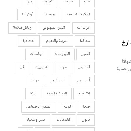
طب
سياسه
تجاره
لبنان
الولايات المتحدة
بريطانيا
أوكرانيا
حزب الله
الكيان الصهيوني
رياض سلامة
محاكمة
التربية والتعليم
اجتماعية
ارخ
الصين
الفيروسات
الجامعات
هاكاً
المدارس
سينما
هووليود
فن
لى حماية
أدب عربي
أدب غربي
دراما
الاقتصاد
الموازنة العامة
بيئة
صحة
كوليرا
الضمان الإجتماعي
قانون
الانتخابات
صبرا وشاتيلا