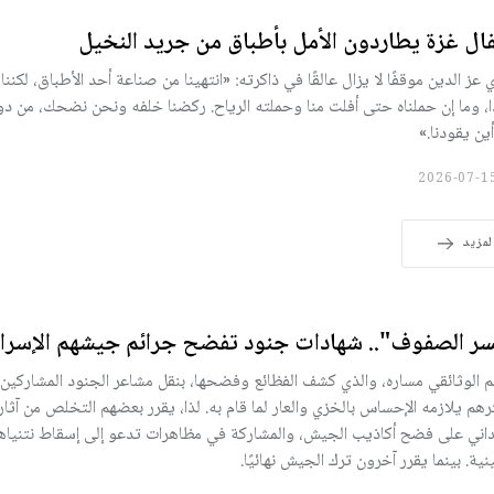
ال غزة يطاردون الأمل بأطباق من جريد النخيل
 عز الدين موقفًا لا يزال عالقًا في ذاكرته: «انتهينا من صناعة أحد الأطباق، لكننا 
ا، وما إن حملناه حتى أفلت منا وحملته الرياح. ركضنا خلفه ونحن نضحك، من دون
أين يقودنا.»
لمزيد
ر الصفوف".. شهادات جنود تفضح جرائم جيشهم الإسرائ
 الوثائقي مساره، والذي كشف الفظائع وفضحها، بنقل مشاعر الجنود المشاركين 
رهم يلازمه الإحساس بالخزي والعار لما قام به. لذا، يقرر بعضهم التخلص من آثاره
داني على فضح أكاذيب الجيش، والمشاركة في مظاهرات تدعو إلى إسقاط نتنيا
ينية. بينما يقرر آخرون ترك الجيش نهائيًا.