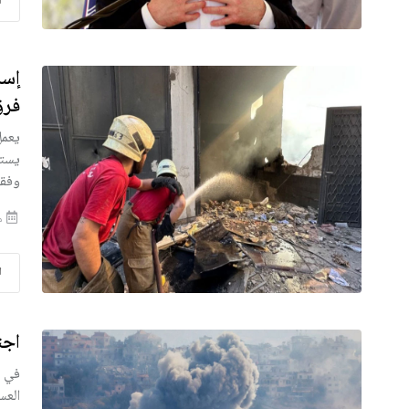
ا
إسر
فرق
يعمل
يسته
وفقا
من
ا
اجت
في ا
العس