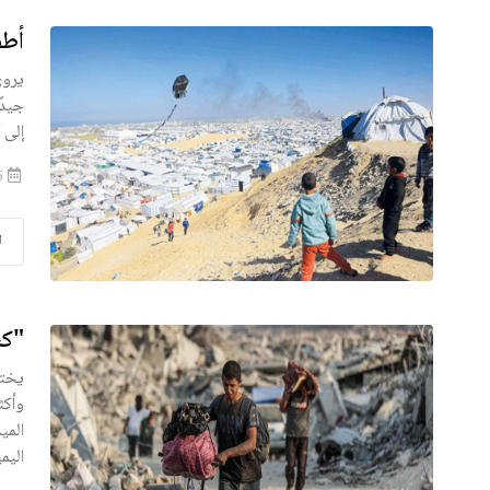
أطف
يروي
جيدً
إلى 
2026-07-15
ا
"كس
يختم
وأكث
المي
اليم