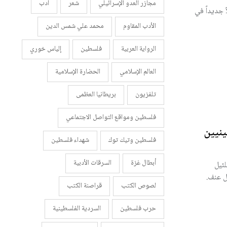
مجازر العدو الإسرائيلي
شعر
أدب
 جديداً في
الأدب المقاوم
محمد علي شمس الدين
الرواية العربية
فلسطين
إلياس خوري
العالم الإسلامي
الحضارة الإسلامية
تلفزيون
بريطانيا العظمى
فلسطين ومواقع التواصل الاجتماعي
نيين
فلسطين وتيك توك
شهداء فلسطين
أبطال غزة
السرقات الأدبية
ئيل
لصوص الكتب
قراصنة الكتب
حرب فلسطين
السردية الفلسطينية