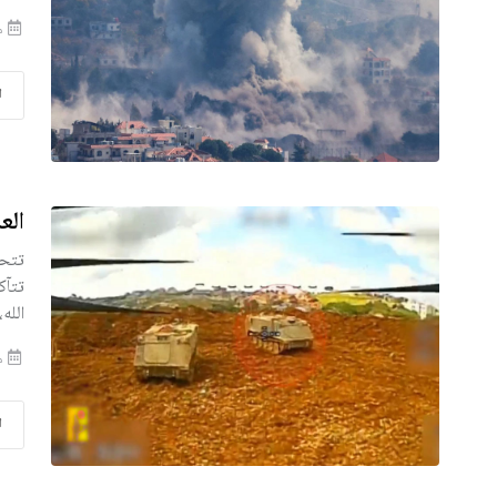
من
ا
الع
تتحو
تتآك
الله
من
ا