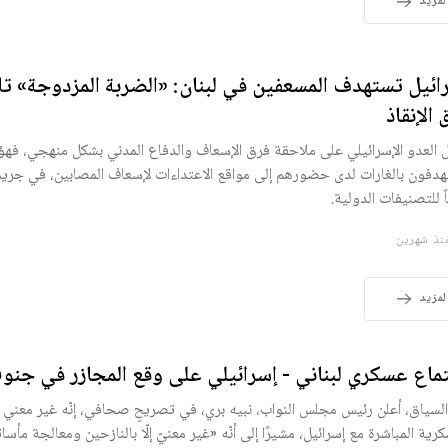
لمزيد
ائيل تستهدف المسعفين في لبنان: «الضربة المزدوجة» ت
 الإنقاذ
 العدو الإسرائيلي على ملاحقة فرق الإسعاف والدفاع المدني بشكل منهجي، فهؤل
دفون بالغارات لدى حضورهم إلى مواقع الاعتداءات لإسعاف المصابين، في جري
ً للتصنيفات الدولية.
ذ شهرين
لمزيد
ماع عسكري لبناني - إسرائيلي على وقع المجازر في جنوب
لسياق، أعلن رئيس مجلس النواب، نبيه بري، في تصريحٍ صحافي، إنّه غير معني 
كرية المباشرة مع إسرائيل، مشيرًا إلى أنّه «غير معنيّ إلّا بالنازحين ومعالجة مأسا