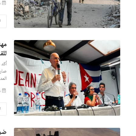
من
ا
مهن
للق
أكد 
صارخ
المد
من
ا
ضرب