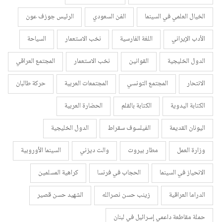
الخيال العلمي في السينما
الفن السعودي
الرئيس جوزف عون
الأدب الإيراني
اللغة الفارسية
نخب الاستعمار
السياحة
الدول الخليجية
القوانين
نخب الاستعمار
المجتمع العراقي
الانتحار
المجتمع التونسي
المجتمعات العربية
حركة طالبان
الكتابة اليدوية
الكتابة بالقلم
الحضارة العربية
اليونان القديمة
الفيلسوف سقراط
الدول الخليجية
وزارة العمل
مطار بيروت
والت ديزني
السينما الأوروبية
الانحياز في السينما
الحجاب في فرنسا
كراهية المسلمين
الدراما العراقية
زينب حسن نصرالله
الشهيد حسن قصير
حملة مقاطعة داعمي إسرائيل في لبنان