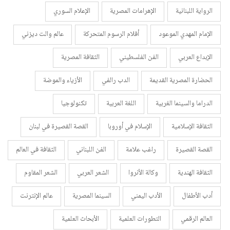
الرواية اللبنانية
الإهرامات المصرية
الإعلام السوري
الإمام المهدي الموعود
أفلام الرسوم المتحركة
عالم والت ديزني
الإبداع العربي
الفن الفلسطيني
الثقافة المصرية
الحضارة المصرية القديمة
الدب رالفي
الأزياء والموضة
الدراما والسينما الغربية
اللغة العربية
تكنولوجيا
الثقافة الإسلامية
الإسلام في أوروبا
القصة القصيرة في لبنان
القصة القصيرة
راغب علامة
الفن اللبناني
الثقافة في العالم
الثقافة الهندية
وكالة الأنروا
الشعر العربي
الشعر المقاوم
أدب الأطفال
الأدب اليمني
السينما المصرية
عالم الإنترنت
العالم الرقمي
التطورات العلمية
الأبحاث العلمية