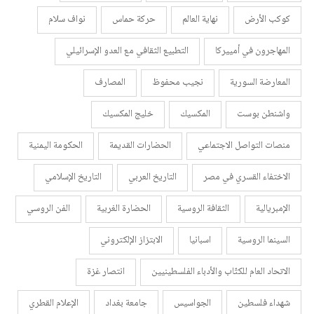
كوكب الأرض
نهاية العالم
حركة حماس
نواف سلام
المهاجرون في أمييركا
التطبيع الثقافي مع العدو الإسرائيلي
المعارضة السورية
نجيب محفوظ
المصارف
واشنطن بوست
المكسيك
خليج المكسيك
منصات التواصل الاجتماعي
الحضارات القديمة
الحكومة اليمنية
الاختفاء القسري في مصر
التاريخ العربي
التاريخ الإسلامي
الإمبريالية
الثقافة الروسية
الحضارة الغربية
الفن الروسي
السينما الروسية
اسبانيا
الابتزاز الإلكتروني
الاتحاد العام للكتّاب والأدباء الفلسطينيين
انتصار غزة
شهداء فلسطين
الجواسيس
جامعة بغداد
الإعلام القطري