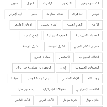
الكسندر دوغين
النازحين
البلديات
العراق
سوريا
تونس
تظاهرات
ثقافة المقاومة
مصر
الرد الإيراني
الأردن
الإمام الحسين
الإمام الحسين
الإعلام الخليجي
العصابات الصهيونية
الحرب السيبرانية
إيدي كوهين
معرض الكتاب العربي
الشرق الأوسط
الشرق الأوسط
الثقافة الصهيونية
الاستعمار
معاناة الأسرى
المعتقلات الصهيونية
إيران
الجمهورية الإسلامية في إيران
رجال الله
الإمام الخامنئي
الشرق الأوسط الجديد
فرنسا
الاقتصاد الإسرائيلي
الاغتيالات الإسرائيلية
إسماعيل هنية
جائزة نوبل
شركة غوغل
الأدب العربي
الأدب العالمي