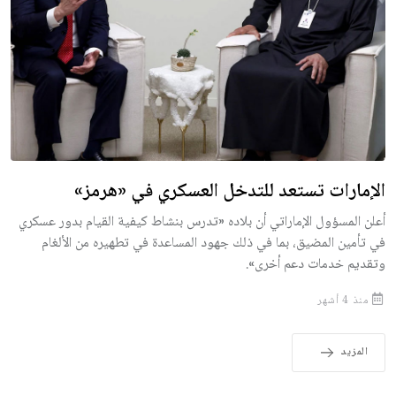
الإمارات تستعد للتدخل العسكري في «هرمز»
أعلن المسؤول الإماراتي أن بلاده «تدرس بنشاط كيفية القيام بدور عسكري
في تأمين المضيق، بما في ذلك جهود المساعدة في تطهيره من الألغام
وتقديم خدمات دعم أخرى».
منذ 4 أشهر
المزيد