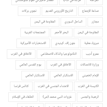
الفراعنة
قراءة في كتاب
المفكر الأميركي نعوم تشومسكي
صناعة الإجماع
التاريخ الأوروبي القديم
نجوى بركات
مجازر
الساحل السوري
المقاومة في اليمن
المقاومة في اليمن
البحر الأحمر
المجتمعات الغربية
مبروك عطية
جون إف. كينيدي
الاستخبارات الأميركية
عمرو أديب
التكنولوجيا والذكاء الاصطناعي
الآخلاق في الغرب
وزارة الاتصالات
الآخلاق في الغرب
يوم القدس العالمي
الإمام الخميني
الاستكبار العالمي
الاستكبار العالمي
الكنيسة في الغرب
الاعتداء الجنسي في الغرب
كنائس فرنسا
الرهبنة والجنس
غزوات النبي محمد (ص)
الطلقاء في الإسلام