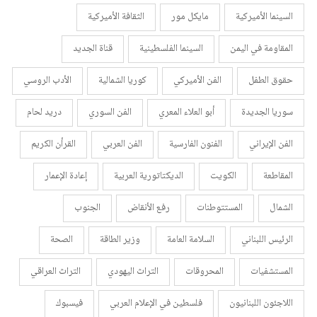
السينما الأميركية
مايكل مور
الثقافة الأميركية
المقاومة في اليمن
السينما الفلسطينية
قناة الجديد
حقوق الطفل
الفن الأميركي
كوريا الشمالية
الأدب الروسي
سوريا الجديدة
أبو العلاء المعري
الفن السوري
دريد لحام
الفن الإيراني
الفنون الفارسية
الفن العربي
القرأن الكريم
المقاطعة
الكويت
الديكتاتورية العربية
إعادة الإعمار
الشمال
المستتوطنات
رفع الأنقاض
الجنوب
الرئيس اللبناني
السلامة العامة
وزير الطاقة
الصحة
المستشفيات
المحروقات
التراث اليهودي
التراث العراقي
اللاجئون اللبنانيون
فلسطين في الإعلام العربي
فيسبوك