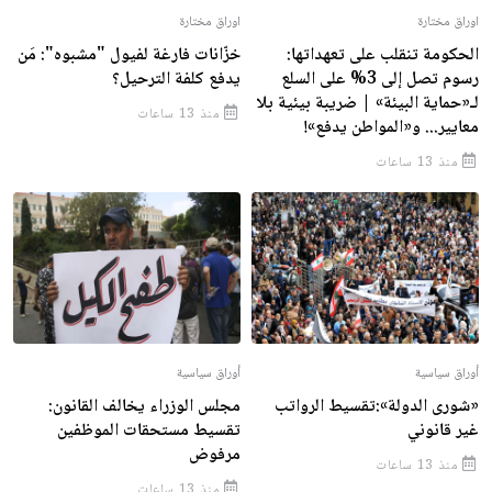
اوراق مختارة
اوراق مختارة
الحكومة تنقلب على تعهداتها:
خزّانات فارغة لفيول "مشبوه": مَن
رسوم تصل إلى 3% على السلع
يدفع كلفة الترحيل؟
لـ«حماية البيئة» | ضريبة بيئية بلا
منذ 13 ساعات
معايير... و«المواطن يدفع»!
منذ 13 ساعات
أوراق سياسية
أوراق سياسية
«شورى الدولة»:تقسيط الرواتب
مجلس الوزراء يخالف القانون:
غير قانوني
تقسيط مستحقات الموظفين
مرفوض
منذ 13 ساعات
منذ 13 ساعات