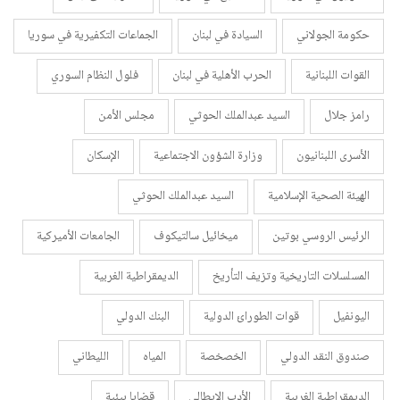
حكومة الجولاني
السيادة في لبنان
الجماعات التكفيرية في سوريا
القوات اللبنانية
الحرب الأهلية في لبنان
فلول النظام السوري
رامز جلال
السيد عبدالملك الحوثي
مجلس الأمن
الأسرى اللبنانيون
وزارة الشؤون الاجتماعية
الإسكان
الهيئة الصحية الإسلامية
السيد عبدالملك الحوثي
الرئيس الروسي بوتين
ميخائيل سالتيكوف
الجامعات الأميركية
المسلسلات التاريخية وتزيف التأريخ
الديمقراطية الغربية
اليونفيل
قوات الطورائ الدولية
البنك الدولي
صندوق النقد الدولي
الخصخصة
المياه
الليطاني
الديمقراطية الغربية
الأدب الإيطالي
قضايا بيئية