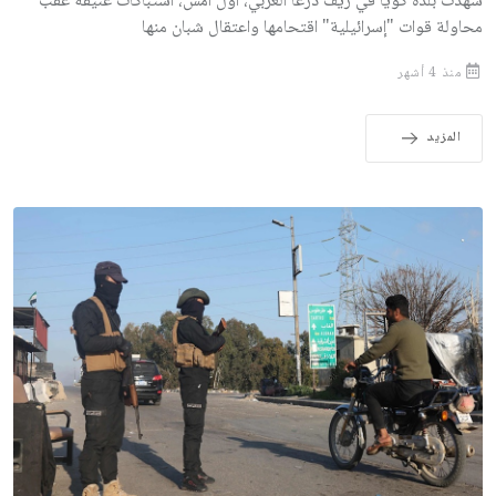
شهدت بلدة كويا في ريف درعا الغربي، أول أمس، اشتباكات عنيفة عقب
محاولة قوات "إسرائيلية" اقتحامها واعتقال شبان منها
منذ 4 أشهر
المزيد