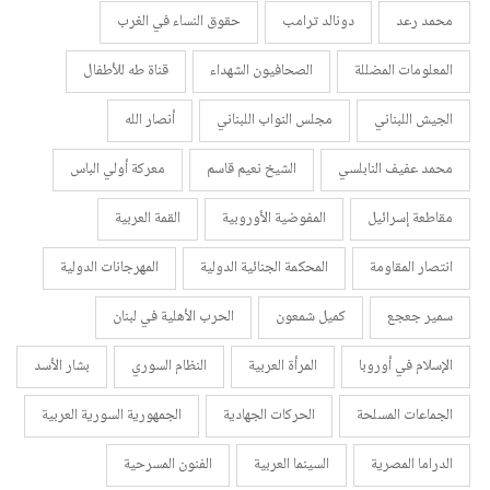
محمد رعد
دونالد ترامب
حقوق النساء في الغرب
المعلومات المضللة
الصحافيون الشهداء
قناة طه للأطفال
الجيش اللبناني
مجلس النواب اللبناني
أنصار الله
محمد عفيف النابلسي
الشيخ نعيم قاسم
معركة أولي الباس
مقاطعة إسرائيل
المفوضية الأوروبية
القمة العربية
انتصار المقاومة
المحكمة الجنائية الدولية
المهرجانات الدولية
سمير جعجع
كميل شمعون
الحرب الأهلية في لبنان
الإسلام في أوروبا
المرأة العربية
النظام السوري
بشار الأسد
الجماعات المسلحة
الحركات الجهادية
الجمهورية السورية العربية
الدراما المصرية
السينما العربية
الفنون المسرحية