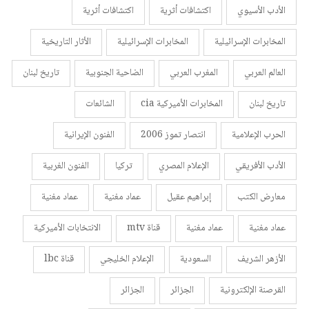
الأدب الأسيوي
اكتشافات أثرية
اكتشافات أثرية
المخابرات الإسرائيلية
المخابرات الإسرائيلية
الأثار التاريخية
العالم العربي
المغرب العربي
الضاحية الجنوبية
تاريخ لبنان
تاريخ لبنان
المخابرات الأميركية cia
الشائعات
الحرب الإعلامية
انتصار تموز 2006
الفنون الإيرانية
الأدب الأفريقي
الإعلام المصري
تركيا
الفنون الغربية
معارض الكتب
إبراهيم عقيل
عماد مغنية
عماد مغنية
عماد مغنية
عماد مغنية
قناة mtv
الانتخابات الأميركية
الأزهر الشريف
السعودية
الإعلام الخليجي
قناة lbc
القرصنة الإلكترونية
الجزائر
الجزائر