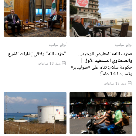
أوراق سياسية
أوراق سياسية
«حزب الله» المعارض الوحيد...
"حزب الله" يلاقي إشارات الشرع
والصحناوي المستفيد الأول |
منذ 13 ساعات
حكومة سلام: ثناء على «سوليدير»
وتمديد لـ14 عاماً!
منذ 13 ساعات