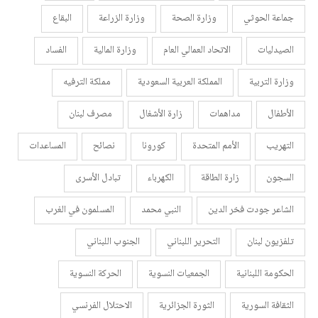
جماعة الحوثي
وزارة الصحة
وزارة الزراعة
البقاع
الصيدليات
الاتحاد العمالي العام
وزارة المالية
الفساد
وزارة التربية
المملكة العربية السعودية
مملكة الترفيه
الأطفال
مداهمات
زارة الأشغال
مصرف لبنان
التهريب
الأمم المتحدة
كورونا
نصائح
المساعدات
السجون
زارة الطاقة
الكهرباء
تبادل الأسرى
الشاعر جودت فخر الدين
النبي محمد
المسلمون في الغرب
تلفزيون لبنان
التحرير اللبناني
الجنوب اللبناني
الحكومة اللبنانية
الجمعيات النسوية
الحركة النسوية
الثقافة السورية
الثورة الجزائرية
الاحتلال الفرنسي