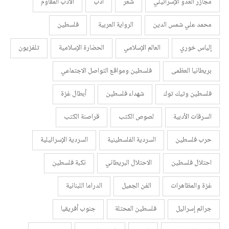
مجازر العدو الإسرائيلي
شعر
أدب
الأدب المقاوم
محمد علي شمس الدين
الرواية العربية
فلسطين
إلياس خوري
العالم الإسلامي
الحضارة الإسلامية
تلفزيون
بريطانيا العظمى
فلسطين ومواقع التواصل الاجتماعي
فلسطين وتيك توك
شهداء فلسطين
أبطال غزة
السرقات الأدبية
لصوص الكتب
قراصنة الكتب
حرب فلسطين
السردية الفلسطينية
السردية الإسرائيلية
احتلال فلسطين
الاحتلال البريطاني
نكبة فلسطين
غزة والمظاهرات
الفن الجميل
الدراما اللبنانية
جرائم إسرائيل
فلسطين المحتلة
جنوب أفريقيا