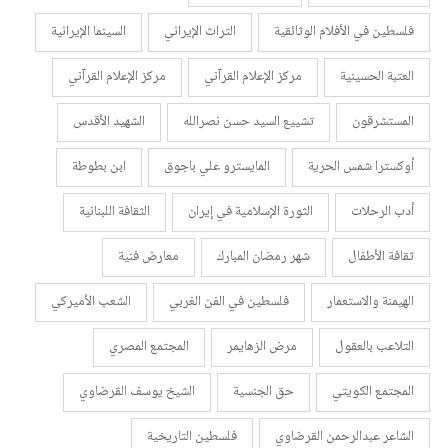
فلسطين في الأفلام الوثائقية
التراث الإيراني
السينما الإيرانية
العتبة الحسينية
مركز الإعلام القرآني
مركز الإعلام القرآني
المستشرقون
تشييع السيد حسن نصرالله
الشهيد الأقدس
أوكسترا شمس الحرية
المايسترو علي باجوق
ابن بطوطة
أدب الرحلات
الثورة الإسلامية في إيران
الثقافة اللبنانية
ثقافة الأطفال
شهر رمضان المبارك
معارض فنية
الهيمنة والاستعمار
فلسطين في الفن الغربي
الشعب الأميركي
التلاعب بالعقول
مرض الزهايمر
المجتمع المصري
المجتمع الكويتي
حق الجنسية
الشيخ يوسف القرضاوي
الشاعر عبدالرحمن القرضاوي
فلسطين التاريخية