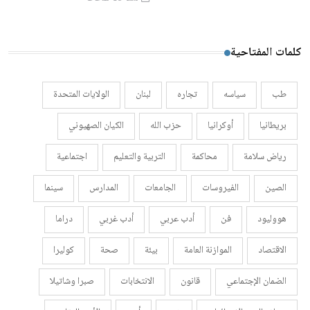
كلمات المفتاحية
طب
سياسه
تجاره
لبنان
الولايات المتحدة
بريطانيا
أوكرانيا
حزب الله
الكيان الصهيوني
رياض سلامة
محاكمة
التربية والتعليم
اجتماعية
الصين
الفيروسات
الجامعات
المدارس
سينما
هووليود
فن
أدب عربي
أدب غربي
دراما
الاقتصاد
الموازنة العامة
بيئة
صحة
كوليرا
الضمان الإجتماعي
قانون
الانتخابات
صبرا وشاتيلا