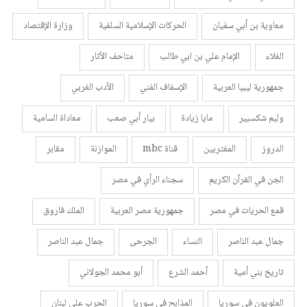
معاوية بن أبي سفيان
الحركات الإسلامية السلفية
وزارة الإقتصاد
الغلاء
الإمام علي بن ابي طالب
متاحف الأثار
جمهورية ليبيا العربية
الإسفاف الفني
الأدب الغربي
وليم شكسبير
مايا زيادة
بيار أبي صعب
معاداة السامية
الدروز
المغتربين
قناة mbc
الموازنة
مقابر
الجن في القرآن الكريم
سجناء الرأي في مصر
قمع الحريات في مصر
جمهورية مصر العربية
الملك فاروق
جمال عبد الناصر
النساء
الجرحى
جمال عبد الناصر
تاريخ بني أمية
أحمد الشرع
أبو محمد الجولاني
العلويون في سوريا
المذابح في سوريا
الحرب على لبنان