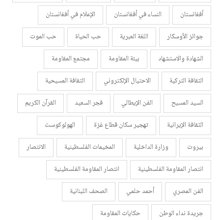
أفغانستان
النساء في أفغانستان
الإعلام في أفغانستان
جوائز الأوسكار
اللغة العبرية
حب الحياة
حب الموت
الشهادة والاستشهاد
بيئة المقاومة
مجتمع المقاومة
الثقافة التركية
الاحتيال الإلكتروني
الثقافة المسيحية
السيد المسيح
الفن الإيطالي
فجر السعيد
القرآن الكريم
الثقافة الإيرانية
تهجير سكان قطاع غزة
الهولوكوست
بيروت
وزارة الداخلية
المخيمات الفلسطينية
الانتصار
انتصار المقاومة الفلسطينية
انتصار المقاومة الفلسطينية
الفن المصري
أحمد حلمي
الصحف اللبنانية
جريدة نداء الوطن
حكايات المقاومة