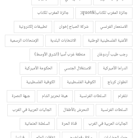
جائزة المغرب للكتاب\&quot;
جائزة المغرب للكتاب
الاستعمار الفرنسي
شركة الصباح إخوان
تطبيقات إلكترونية
الأغنية الفلسطينية الوطنية
الانتخابات البلدية
الإمتحانات الرسمية
رجب طيب أردوغان
منطقة غرب آسيا (الشرق الأوسط)
الدراما الأميركية
الاستغلال الجنسي
الحكومة الأميركية
انطوان كرباج
الكوفية الفلسطينية
الكوفية الفلسطينية
تلغرام
السلطات الفرنسية
هيئة تحرير الشام
جبهة النصرة
السلطات الفرنسية
التحرش بالأطفال
الجاليات العربية في الغرب
الجاليات العربية في الغرب
قناة الحرة
السلطنة العثمانية
حوار الحضارات
سلاف فواخرجي
ثقافات العالم
فنلندا