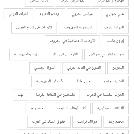
الهجرة والمهاجرين
المهاجرون العرب
الأدب اللبناني
علي حجازي
المراسل الحربي
الإعلام المقاوم
التراث العربي
الدراما الغربية
العنصرية الصهيونية
الثورات في العالم العربي
إياون ماسك
الأزمات الاجتماعية في الحروب
حروب لبنان مع إسرائيل
النازحون في لبنان
اليهود والصهيونية
البحرين
الفنون في العالم العربي
الشواذ الجنسي
المثلية الجنسية
جبل عامل
الأساطير الصهيونية
الحرب النفسية في الحرب
فلسطين في الثقافة الغربية
الهند
الثقافة الفلسطينية
كتلة الوفاء للمقاومة
محمد رعد
محمد رعد
دونالد ترامب
حقوق النساء في الغرب