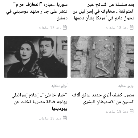
بعد سلسلة من النتائج غير
سوريا...عبارة "المعازف حرام"
المتوقعة.. مخاوف في إسرائيل من
تنشر على جدار معهد موسيقي في
تحول دائم في أمريكا بشأن دعمها
دمشق
منذ 18 ساعات
منذ 18 ساعات
أوراق ثقافية
أوراق ثقافية
مصر.. كشف أثري جديد يوثق آلاف
"خيار خاطئ".. إعلام إسرائيلي
السنين من الاستيطان البشري
يهاجم فنانة مصرية تخلت عن
يهوديتها
منذ 18 ساعات
منذ 18 ساعات