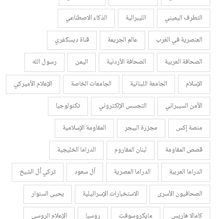
التطرف اليميني
الليبرالية
الذكاء الاصطناعي
العنصرية في الغرب
عالم الجريمة
قناة ديسكفري
الصحافة العربية
الصحافة الأردنية
اليمن
رسول الله
الإسلام
الجامعة اللبنانية
الجامعات الخاصة
الإعلام الأميركي
الأمن السيبراني
التجسس الإلكتروني
تكنولوجيا
منصة إكس
مجزرة البيجر
المقاومة الإسلامية
قصص المقاومة
لبنان المقاروم
الدراما الخليجية
الدراما العربية
الدراما المصرية
أل سعود
تركي أل الشيخ
الصحافيون الأسرى
الاستخبارات الإسرائيلية
يحيى السنوار
كامالا هاريس
مايكروسوفت
روسيا
الإعلام الروسي