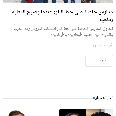
مدارس خاصة على خط النار: عندما يصبح التعليم
رفاهية
تحاول المدارس الخاصة على خط النار استئناف الدروس رغم الحرب
والنزوح، بين التعليم «أوفلاين» و«أونلاين»
منذ 4 أشهر
المزيد
اخر الاخبار