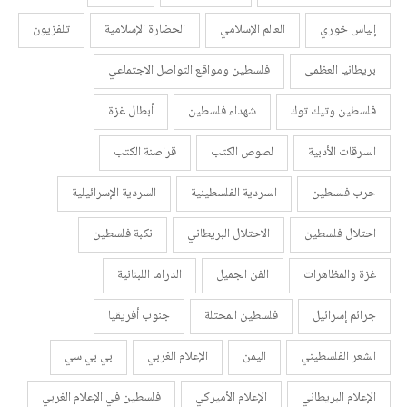
إلياس خوري
العالم الإسلامي
الحضارة الإسلامية
تلفزيون
بريطانيا العظمى
فلسطين ومواقع التواصل الاجتماعي
فلسطين وتيك توك
شهداء فلسطين
أبطال غزة
السرقات الأدبية
لصوص الكتب
قراصنة الكتب
حرب فلسطين
السردية الفلسطينية
السردية الإسرائيلية
احتلال فلسطين
الاحتلال البريطاني
نكبة فلسطين
غزة والمظاهرات
الفن الجميل
الدراما اللبنانية
جرائم إسرائيل
فلسطين المحتلة
جنوب أفريقيا
الشعر الفلسطيني
اليمن
الإعلام الغربي
بي بي سي
الإعلام البريطاني
الإعلام الأميركي
فلسطين في الإعلام الغربي