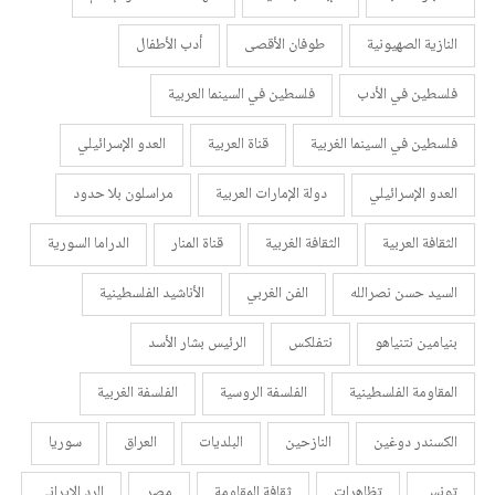
النازية الصهيونية
طوفان الأقصى
أدب الأطفال
فلسطين في الأدب
فلسطين في السينما العربية
فلسطين في السينما الغربية
قناة العربية
العدو الإسرائيلي
العدو الإسرائيلي
دولة الإمارات العربية
مراسلون بلا حدود
الثقافة العربية
الثقافة الغربية
قناة المنار
الدراما السورية
السيد حسن نصرالله
الفن الغربي
الأناشيد الفلسطينية
بنيامين نتنياهو
نتفلكس
الرئيس بشار الأسد
المقاومة الفلسطينية
الفلسفة الروسية
الفلسفة الغربية
الكسندر دوغين
النازحين
البلديات
العراق
سوريا
تونس
تظاهرات
ثقافة المقاومة
مصر
الرد الإيراني