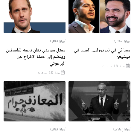
اوراق مختارة
أوراق ثقافية
ممداني في نيويورك... السيّد في
ممثل سويدي يعلن دعمه لفلسطين
ميشيغن
وينضم إلى حملة الإفراج عن
البرغوثي
منذ 18 ساعات
منذ 18 ساعات
أوراق إعلامية
أوراق ثقافية