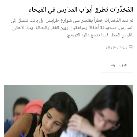
المُخدِّرات تطرق أبواب المدارس في الفيحاء
لم تعد المُخدِّرات خطراً يقتصر على شوارع طرابلس، بل باتت تتسلل إلى
المدارس، مستهدفة أطفالاً ومراهقين. وبين الفقر والبطالة، يدقّ الأهالي
ناقوس الخطر فيما تتسع دائرة الترويج
2026-07-18
المزيد