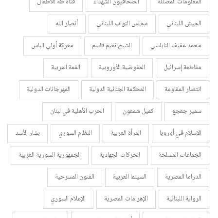
المعلومات المضللة
الصحافيون الشهداء
قناة طه للأطفال
الجيش اللبناني
مجلس النواب اللبناني
أنصار الله
محمد عفيف النابلسي
الشيخ نعيم قاسم
معركة أولي الباس
مقاطعة إسرائيل
المفوضية الأوروبية
القمة العربية
انتصار المقاومة
المحكمة الجنائية الدولية
المهرجانات الدولية
سمير جعجع
كميل شمعون
الحرب الأهلية في لبنان
الإسلام في أوروبا
المرأة العربية
النظام السوري
بشار الأسد
الجماعات المسلحة
الحركات الجهادية
الجمهورية السورية العربية
الدراما المصرية
السينما العربية
الفنون المسرحية
الرواية اللبنانية
الإهرامات المصرية
الإعلام السوري