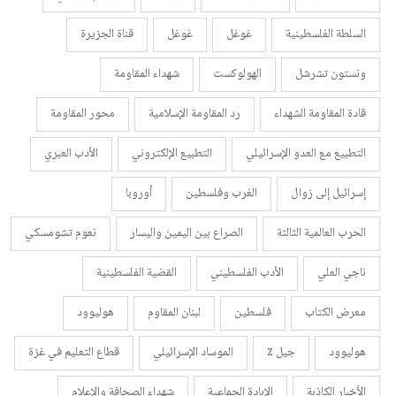
السلطة الفلسطينية
غوغل
غوغل
قناة الجزيرة
ونستون تشرشل
الهولوكست
شهداء المقاومة
قادة المقاومة الشهداء
رد المقاومة الإسلامية
محور المقاومة
التطبيع مع العدو الإسرائيلي
التطبيع الإلكتروني
الأدب العبري
إسرائيل إلى زوال
الغرب وفلسطين
أوروبا
الحرب العالمية الثالثة
الصراع بين اليمين واليسار
نعوم تشومسكي
ناجي العلي
الأدب الفلسطيني
القضية الفلسطينية
معرض الكتاب
فلسطين
لبنان المقاوم
هوليوود
هوليوود
جيل z
الموساد الإسرائيلي
قطاع التعليم في غزة
الأخبار الكاذبة
الإبادة الجماعية
شهداء الصحافة والإعلام