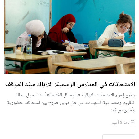
الامتحانات في المدارس الرسمية: الإرباك سيّد الموقف
يطرح إجراء الامتحانات النهائية «بالوسائل المُتاحة» أسئلة حول عدالة
التقييم ومصداقية الشهادات، في ظل تباين صارخ بين امتحانات حضورية
وأخرى عن بُعد
منذ 3 أشهر