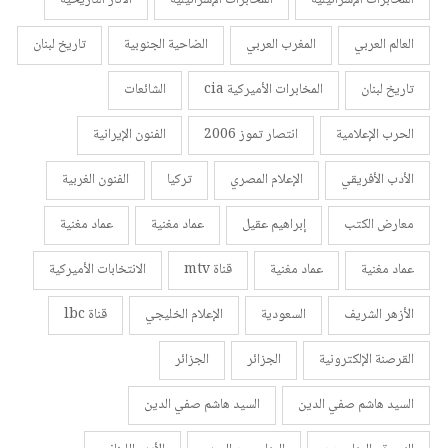
المخابرات الإسرائيلية
المخابرات الإسرائيلية
الأثار التاريخية
العالم العربي
المغرب العربي
الضاحية الجنوبية
تاريخ لبنان
تاريخ لبنان
المخابرات الأميركية cia
الشائعات
الحرب الإعلامية
انتصار تموز 2006
الفنون الإيرانية
الأدب الأفريقي
الإعلام المصري
تركيا
الفنون الغربية
معارض الكتب
إبراهيم عقيل
عماد مغنية
عماد مغنية
عماد مغنية
عماد مغنية
قناة mtv
الانتخابات الأميركية
الأزهر الشريف
السعودية
الإعلام الخليجي
قناة lbc
القرصنة الإلكترونية
الجزائر
الجزائر
السيد هاشم صفي الدين
السيد هاشم صفي الدين