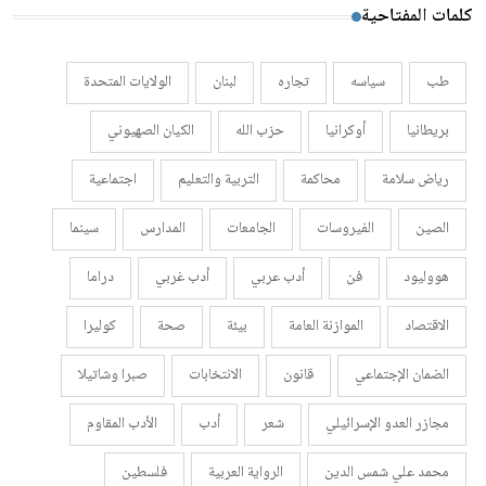
كلمات المفتاحية
طب
سياسه
تجاره
لبنان
الولايات المتحدة
بريطانيا
أوكرانيا
حزب الله
الكيان الصهيوني
رياض سلامة
محاكمة
التربية والتعليم
اجتماعية
الصين
الفيروسات
الجامعات
المدارس
سينما
هووليود
فن
أدب عربي
أدب غربي
دراما
الاقتصاد
الموازنة العامة
بيئة
صحة
كوليرا
الضمان الإجتماعي
قانون
الانتخابات
صبرا وشاتيلا
مجازر العدو الإسرائيلي
شعر
أدب
الأدب المقاوم
محمد علي شمس الدين
الرواية العربية
فلسطين