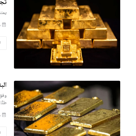
تجار
يمتن
منذ
ا
الب
طنًّا، بانخفاض 1
منذ
ا