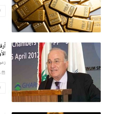
ا
أرق
الأو
زخور 
منذ
ا