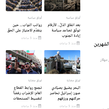
أوراق سياسية
أوراق سياسية
بعد اتفاق الذلّ.. الأرقام
رواتب النواب... حين
توثّق تصاعد سياسة
يتقدّم الامتياز على الحقّ
إبادة الجنوب
منذ 5 ساعات
الشهرين
منذ 5 ساعات
اوراق مختارة
اوراق مختارة
البحر يضيق بصيّادي
تجمع روابط القطاع
صور: إسرائيل تحاصر
العام: الإضراب رفضاً
حركتهم ورزقهم
لتقسيط المستحقات
منذ 5 ساعات
منذ 5 ساعات