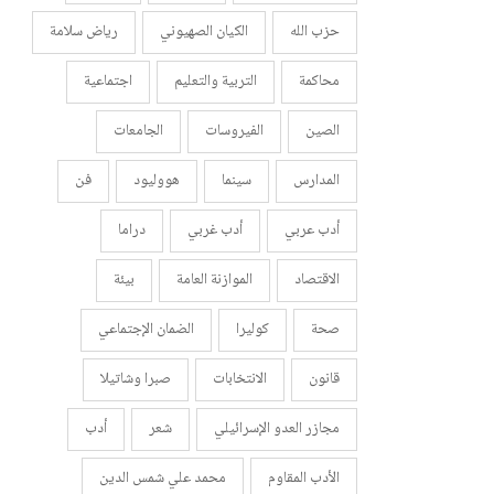
حزب الله
الكيان الصهيوني
رياض سلامة
محاكمة
التربية والتعليم
اجتماعية
الصين
الفيروسات
الجامعات
المدارس
سينما
هووليود
فن
أدب عربي
أدب غربي
دراما
الاقتصاد
الموازنة العامة
بيئة
صحة
كوليرا
الضمان الإجتماعي
قانون
الانتخابات
صبرا وشاتيلا
مجازر العدو الإسرائيلي
شعر
أدب
الأدب المقاوم
محمد علي شمس الدين