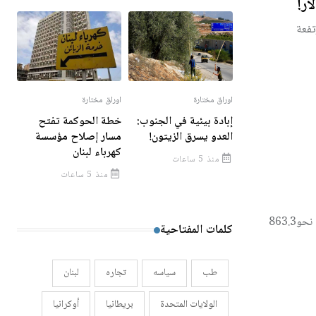
تفعة
اوراق مختارة
اوراق مختارة
إبادة بيئية في الجنوب:
خطة الحوكمة تفتح
العدو يسرق الزيتون!
مسار إصلاح مؤسسة
كهرباء لبنان
منذ 5 ساعات
منذ 5 ساعات
وفق بيانات جمعها مجلس الذهب العالمي، بلغت مشتريات القطاع الرسمي في 2025 نحو863.3
كلمات المفتاحية
طب
سياسه
تجاره
لبنان
الولايات المتحدة
بريطانيا
أوكرانيا