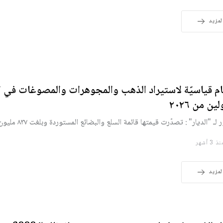
لمزيد
ام قياسيّة لاستيراد الذهب والمجوهرات والمصوغات في 
لين من ٢٠٢٦
لـ "الديار" : تصدّرت قيمتها قائمة السلع والبضائع المستوردة وبلغت ٨٣٧ مليون دولار
 3 أشهر
لمزيد