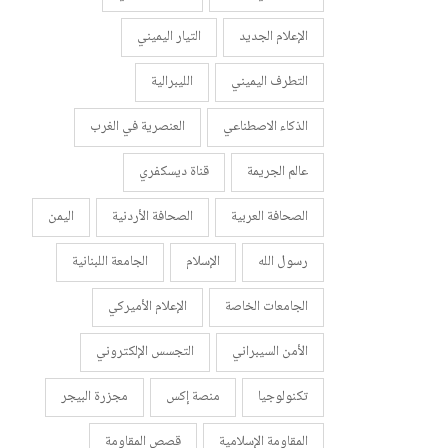
الإعلام الجديد
التيار اليميني
التطرف اليميني
الليبرالية
الذكاء الاصطناعي
العنصرية في الغرب
عالم الجريمة
قناة ديسكفري
الصحافة العربية
الصحافة الأردنية
اليمن
رسول الله
الإسلام
الجامعة اللبنانية
الجامعات الخاصة
الإعلام الأميركي
الأمن السيبراني
التجسس الإلكتروني
تكنولوجيا
منصة إكس
مجزرة البيجر
المقاومة الإسلامية
قصص المقاومة