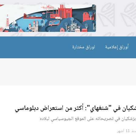
أوراق إعلامية
اوراق مختارة
كيان في "شنغهاي": أكثر من استعراض دبلوماسي
 بزشكيان في تصريحاته على الموقع الجيوسياسي لبلاده
11 أشهر