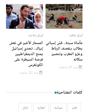
أوراق ثقافية
أوراق إعلامية
مأساة سبتة.. قسّ إسباني
المسمار الأخير في نعش
يطالب بـقصف الرباط
إيباك.. تحدي إسرائيل
وغزو المغرب وتنصير
يمنح الديمقراطيين
سكانه
فرصة السيطرة على
الكونغرس
منذ 17 ساعات
منذ 17 ساعات
كلمات المفتاحية
طب
سياسه
تجاره
لبنان