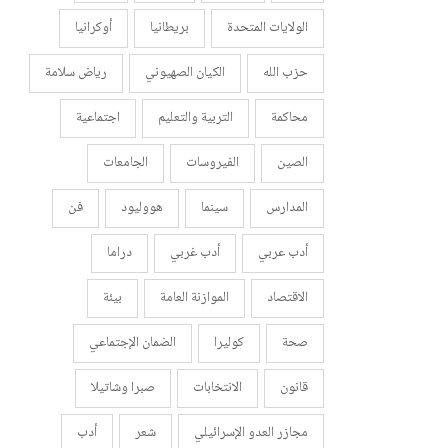
الولايات المتحدة
بريطانيا
أوكرانيا
حزب الله
الكيان الصهيوني
رياض سلامة
محاكمة
التربية والتعليم
اجتماعية
الصين
الفيروسات
الجامعات
المدارس
سينما
هووليود
فن
أدب عربي
أدب غربي
دراما
الاقتصاد
الموازنة العامة
بيئة
صحة
كوليرا
الضمان الإجتماعي
قانون
الانتخابات
صبرا وشاتيلا
مجازر العدو الإسرائيلي
شعر
أدب