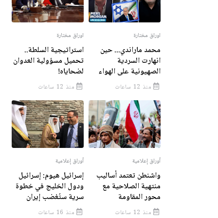
اوراق مختارة
اوراق مختارة
محمد ماراندي... حين
استراتيجية السلطة..
انهارت السردية
تحميل مسؤولية العدوان
الصهيونية على الهواء
لضحاياه!
منذ 12 ساعات
منذ 12 ساعات
أوراق إعلامية
أوراق إعلامية
واشنطن تعتمد أساليب
إسرائيل هيوم: إسرائيل
منتهية الصلاحية مع
ودول الخليج في خطوة
محور المقاومة
سرية ستُغضب إيران
منذ 12 ساعات
منذ 16 ساعات