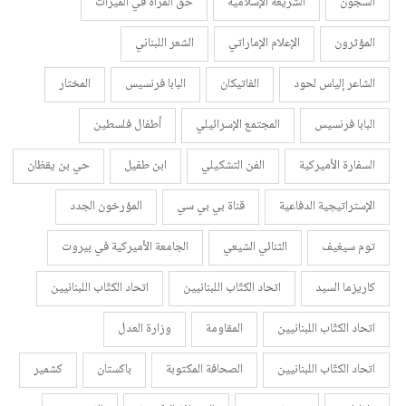
السجون
الشريعة الإسلامية
حق المرأة في الميراث
المؤثرون
الإعلام الإماراتي
الشعر اللبناني
الشاعر إلياس لحود
الفاتيكان
البابا فرنسيس
المختار
البابا فرنسيس
المجتمع الإسرائيلي
أطفال فلسطين
السفارة الأميركية
الفن التشكيلي
ابن طفيل
حي بن يقظان
الإستراتيجية الدفاعية
قناة بي بي سي
المؤرخون الجدد
توم سيغيف
الثنائي الشيعي
الجامعة الأميركية في بيروت
كاريزما السيد
اتحاد الكتّاب اللبنانيين
اتحاد الكتّاب اللبنانيين
اتحاد الكتّاب اللبنانيين
المقاومة
وزارة العدل
اتحاد الكتّاب اللبنانيين
الصحافة المكتوبة
باكستان
كشمير