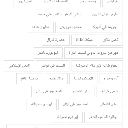
طرابلس
يوسف رجي
الصحافة المكتوبة
الفينيقيون
علوم القرآن الكريم
مفتي الأزهر الدكتور علي جمعة
الجريمة في أميركا
محمود درويش
تطبيق شاهد
فضل شاكر
شبكة mbc
حضارة كارال
مهرجان بيروت الدولي لسينما المرأة
نيويورك تايمز
المفاوضات الإيرانية- الأميركية
السينما في تونس
الدين الإسلامي
آدم وحواء
الإسلاموفوبيا
وائل غنيم
مارسيل غانم
كرمى خياط
مازن الناطور
المطبعون في لبنان
المتن الشمالي
المطبعون في لبنان
لبيك يا نصرالله
الجائزة العالمية للشعر
إبراهيم نصرالله