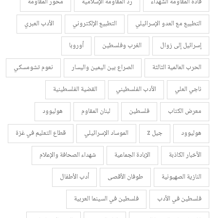
قادة المقاومة الشهداء
رد المقاومة الإسلامية
محور المقاومة
التطبيع مع العدو الإسرائيلي
التطبيع الإلكتروني
الأدب العبري
إسرائيل إلى زوال
الغرب وفلسطين
أوروبا
الحرب العالمية الثالثة
الصراع بين اليمين واليسار
نعوم تشومسكي
ناجي العلي
الأدب الفلسطيني
القضية الفلسطينية
معرض الكتاب
فلسطين
لبنان المقاوم
هوليوود
هوليوود
جيل z
الموساد الإسرائيلي
قطاع التعليم في غزة
الأخبار الكاذبة
الإبادة الجماعية
شهداء الصحافة والإعلام
النازية الصهيونية
طوفان الأقصى
أدب الأطفال
فلسطين في الأدب
فلسطين في السينما العربية