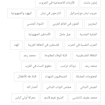
إياون ماسك
الأزمات الاجتماعية في الحروب
حروب لبنان مع إسرائيل
النازحون في لبنان
اليهود والصهيونية
البحرين
الفنون في العالم العربي
الشواذ الجنسي
المثلية الجنسية
جبل عامل
الأساطير الصهيونية
الحرب النفسية في الحرب
فلسطين في الثقافة الغربية
الهند
الثقافة الفلسطينية
كتلة الوفاء للمقاومة
محمد رعد
محمد رعد
دونالد ترامب
حقوق النساء في الغرب
المعلومات المضللة
الصحافيون الشهداء
قناة طه للأطفال
الجيش اللبناني
مجلس النواب اللبناني
أنصار الله
محمد عفيف النابلسي
الشيخ نعيم قاسم
معركة أولي الباس