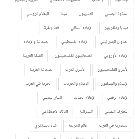
تيك توك
واتساب
الاستهلاك الاقتصادي
التربية والتعليم
الشذوذ الجنسي
المثلييون
ميتا
الإعلام الروسي
ميديا وتلفزيون
الإعلام اللبناني
قطاع غزة
العدوان الإسرائيلي
الإعلام الفلسطيني
الصحافة والإعلام
الإعلام الأوروبي
الصحافيون الفلسطينيون
الضفة الغربية
الأسرى الفلسطينيون
الأسرى العرب
الصحافة الغربية
الإسلام والمسلمون
الإعلام والحريات
الحرية في الغرب
الإعلام الرقمي
الإعلام الجديد
التيار اليميني
التطرف اليميني
الليبرالية
الذكاء الاصطناعي
العنصرية في الغرب
عالم الجريمة
قناة ديسكفري