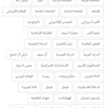
الصحافة العربية
الصحافة الأردنية
اليمن
رسول الله
الإسلام
الجامعة اللبنانية
الجامعات الخاصة
الإعلام الأميركي
الأمن السيبراني
التجسس الإلكتروني
تكنولوجيا
منصة إكس
مجزرة البيجر
المقاومة الإسلامية
قصص المقاومة
لبنان المقاروم
الدراما الخليجية
الدراما العربية
الدراما المصرية
أل سعود
تركي أل الشيخ
الصحافيون الأسرى
الاستخبارات الإسرائيلية
يحيى السنوار
كامالا هاريس
مايكروسوفت
روسيا
الإعلام الروسي
السلطة الفلسطينية
غوغل
غوغل
قناة الجزيرة
ونستون تشرشل
الهولوكست
شهداء المقاومة