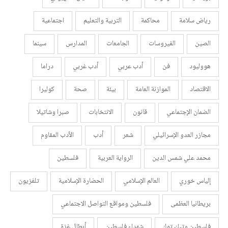
رياض سلامة
محاكمة
التربية والتعليم
اجتماعية
الصين
الفيروسات
الجامعات
المدارس
سينما
هووليود
فن
أدب عربي
أدب غربي
دراما
الاقتصاد
الموازنة العامة
بيئة
صحة
كوليرا
الضمان الإجتماعي
قانون
الانتخابات
صبرا وشاتيلا
مجازر العدو الإسرائيلي
شعر
أدب
الأدب المقاوم
محمد علي شمس الدين
الرواية العربية
فلسطين
إلياس خوري
العالم الإسلامي
الحضارة الإسلامية
تلفزيون
بريطانيا العظمى
فلسطين ومواقع التواصل الاجتماعي
فلسطين وتيك توك
شهداء فلسطين
أبطال غزة