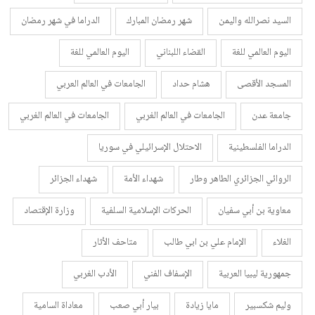
السيد نصرالله واليمن
شهر رمضان المبارك
الدراما في شهر رمضان
اليوم العالمي للغة
القضاء اللبناني
اليوم العالمي للغة
المسجد الأقصى
هشام حداد
الجامعات في العالم العربي
جامعة عدن
الجامعات في العالم الغربي
الجامعات في العالم الغربي
الدراما الفلسطينية
الاحتلال الإسرائيلي في سوريا
الروائي الجزائري الطاهر وطار
شهداء الأمة
شهداء الجزائر
معاوية بن أبي سفيان
الحركات الإسلامية السلفية
وزارة الإقتصاد
الغلاء
الإمام علي بن ابي طالب
متاحف الأثار
جمهورية ليبيا العربية
الإسفاف الفني
الأدب الغربي
وليم شكسبير
مايا زيادة
بيار أبي صعب
معاداة السامية