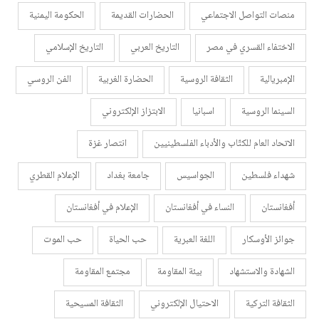
منصات التواصل الاجتماعي
الحضارات القديمة
الحكومة اليمنية
الاختفاء القسري في مصر
التاريخ العربي
التاريخ الإسلامي
الإمبريالية
الثقافة الروسية
الحضارة الغربية
الفن الروسي
السينما الروسية
اسبانيا
الابتزاز الإلكتروني
الاتحاد العام للكتّاب والأدباء الفلسطينيين
انتصار غزة
شهداء فلسطين
الجواسيس
جامعة بغداد
الإعلام القطري
أفغانستان
النساء في أفغانستان
الإعلام في أفغانستان
جوائز الأوسكار
اللغة العبرية
حب الحياة
حب الموت
الشهادة والاستشهاد
بيئة المقاومة
مجتمع المقاومة
الثقافة التركية
الاحتيال الإلكتروني
الثقافة المسيحية