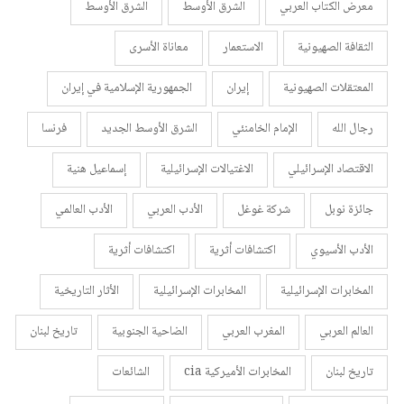
معرض الكتاب العربي
الشرق الأوسط
الشرق الأوسط
الثقافة الصهيونية
الاستعمار
معاناة الأسرى
المعتقلات الصهيونية
إيران
الجمهورية الإسلامية في إيران
رجال الله
الإمام الخامنئي
الشرق الأوسط الجديد
فرنسا
الاقتصاد الإسرائيلي
الاغتيالات الإسرائيلية
إسماعيل هنية
جائزة نوبل
شركة غوغل
الأدب العربي
الأدب العالمي
الأدب الأسيوي
اكتشافات أثرية
اكتشافات أثرية
المخابرات الإسرائيلية
المخابرات الإسرائيلية
الأثار التاريخية
العالم العربي
المغرب العربي
الضاحية الجنوبية
تاريخ لبنان
تاريخ لبنان
المخابرات الأميركية cia
الشائعات