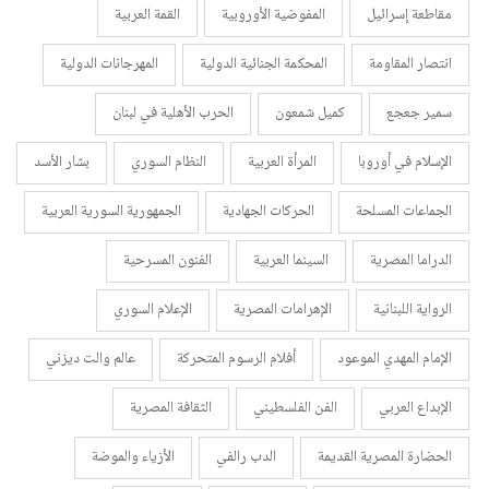
مقاطعة إسرائيل
المفوضية الأوروبية
القمة العربية
انتصار المقاومة
المحكمة الجنائية الدولية
المهرجانات الدولية
سمير جعجع
كميل شمعون
الحرب الأهلية في لبنان
الإسلام في أوروبا
المرأة العربية
النظام السوري
بشار الأسد
الجماعات المسلحة
الحركات الجهادية
الجمهورية السورية العربية
الدراما المصرية
السينما العربية
الفنون المسرحية
الرواية اللبنانية
الإهرامات المصرية
الإعلام السوري
الإمام المهدي الموعود
أفلام الرسوم المتحركة
عالم والت ديزني
الإبداع العربي
الفن الفلسطيني
الثقافة المصرية
الحضارة المصرية القديمة
الدب رالفي
الأزياء والموضة