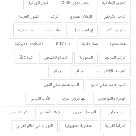
الحرب الإعلامية
انتصار تموز 2006
الفنون الإيرانية
الأدب الأفريقي
الإعلام المصري
تركيا
الفنون الغربية
معارض الكتب
إبراهيم عقيل
عماد مغنية
عماد مغنية
عماد مغنية
عماد مغنية
قناة mtv
الانتخابات الأميركية
الأزهر الشريف
السعودية
الإعلام الخليجي
قناة lbc
القرصنة الإلكترونية
الجزائر
الجزائر
السيد هاشم صفي الدين
السيد هاشم صفي الدين
الهجرة والمهاجرين
المهاجرون العرب
الأدب اللبناني
علي حجازي
المراسل الحربي
الإعلام المقاوم
التراث العربي
الدراما الغربية
العنصرية الصهيونية
الثورات في العالم العربي