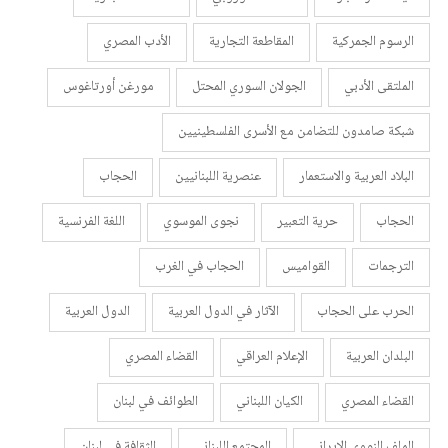
الرسوم الجمركية
المقاطعة التجارية
الأدب المصري
الملتقى الأدبي
الجولان السوري المحتل
مورغن أورتاغوس
شبكة صامدون للتضامن مع الأسرى الفلسطينيين
البلاد العربية والاستعمار
عنصرية اللبنانيين
الحجاب
الحجاب
حرية التعبير
نجوى الموسوي
اللغة الفرنسية
الترجمات
القواميس
الحجاب في الغرب
الحرب على الحجاب
الآثار في الدول العربية
الدول العربية
البلدان العربية
الإعلام العراقي
القضاء المصري
القضاء المصري
الكيان اللبناني
الطوائف في لبنان
الملف النووي الإيراني
المجتمع اللبناني
الثقافة في لبنان