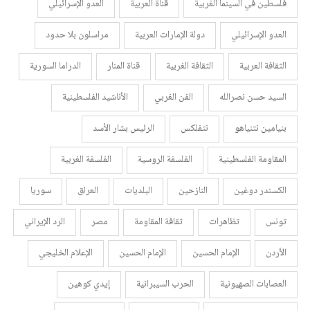
فلسطين في السينما الغربية
قناة العربية
العدو الإسرائيلي
العدو الإسرائيلي
دولة الإمارات العربية
مراسلون بلا حدود
الثقافة العربية
الثقافة الغربية
قناة المنار
الدراما السورية
السيد حسن نصرالله
الفن الغربي
الأناشيد الفلسطينية
بنيامين نتنياهو
نتفلكس
الرئيس بشار الأسد
المقاومة الفلسطينية
الفلسفة الروسية
الفلسفة الغربية
الكسندر دوغين
النازحين
البلديات
العراق
سوريا
تونس
تظاهرات
ثقافة المقاومة
مصر
الرد الإيراني
الأردن
الإمام الحسين
الإمام الحسين
الإعلام الخليجي
العصابات الصهيونية
الحرب السيبرانية
إيدي كوهين