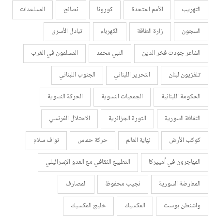
التهريب
الأمم المتحدة
كورونا
نصائح
المساعدات
السجون
زارة الطاقة
الكهرباء
تبادل الأسرى
الشاعر جودت فخر الدين
النبي محمد
المسلمون في الغرب
تلفزيون لبنان
التحرير اللبناني
الجنوب اللبناني
الحكومة اللبنانية
الجمعيات النسوية
الحركة النسوية
الثقافة السورية
الثورة الجزائرية
الاحتلال الفرنسي
كوكب الأرض
نهاية العالم
حركة حماس
نواف سلام
المهاجرون في أمييركا
التطبيع الثقافي مع العدو الإسرائيلي
المعارضة السورية
نجيب محفوظ
المصارف
واشنطن بوست
المكسيك
خليج المكسيك