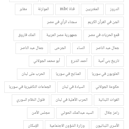
الدروز
المغتربين
قناة mbc
الموازنة
مقابر
الجن في القرآن الكريم
سجناء الرأي في مصر
قمع الحريات في مصر
جمهورية مصر العربية
الملك فاروق
جمال عبد الناصر
النساء
الجرحى
جمال عبد الناصر
تاريخ بني أمية
أحمد الشرع
أبو محمد الجولاني
العلويون في سوريا
المذابح في سوريا
الحرب على لبنان
حكومة الجولاني
السيادة في لبنان
الجماعات التكفيرية في سوريا
القوات اللبنانية
الحرب الأهلية في لبنان
فلول النظام السوري
رامز جلال
السيد عبدالملك الحوثي
مجلس الأمن
الأسرى اللبنانيون
وزارة الشؤون الاجتماعية
الإسكان