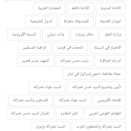
الكتابة اليدوية
الكتابة بالقلم
الحضارة العربية
اليونان القديمة
الفيلسوف سقراط
الدول الخليجية
وزارة العمل
مطار بيروت
والت ديزني
السينما الأوروبية
الانحياز في السينما
الحجاب في فرنسا
كراهية المسلمين
الدراما العراقية
زينب حسن نصرالله
الشهيد حسن قصير
حملة مقاطعة داعمي إسرائيل في لبنان
تأبين وتشييع السيد حسن نصرالله
السيد جواد نصرالله
الإتحاد الأوروبي
السيد جواد نصرالله
فلسطين والسيد نصرالله
المؤتمر القومي العربي
الفن المقاوم
اغتيال السيد حسن نصرالله
السيد نصرالله والمثقفون العرب
السيد نصرالله وإيران