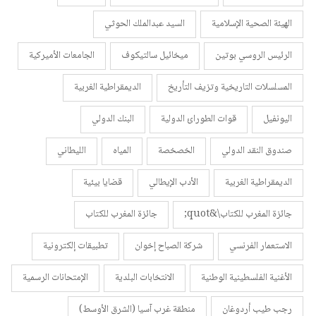
الهيئة الصحية الإسلامية
السيد عبدالملك الحوثي
الرئيس الروسي بوتين
ميخائيل سالتيكوف
الجامعات الأميركية
المسلسلات التاريخية وتزيف التأريخ
الديمقراطية الغربية
اليونفيل
قوات الطورائ الدولية
البنك الدولي
صندوق النقد الدولي
الخصخصة
المياه
الليطاني
الديمقراطية الغربية
الأدب الإيطالي
قضايا بيئية
جائزة المغرب للكتاب\&quot;
جائزة المغرب للكتاب
الاستعمار الفرنسي
شركة الصباح إخوان
تطبيقات إلكترونية
الأغنية الفلسطينية الوطنية
الانتخابات البلدية
الإمتحانات الرسمية
رجب طيب أردوغان
منطقة غرب آسيا (الشرق الأوسط)