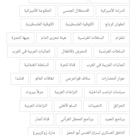
الدراما الأميركية
الاستغلال الجنسي
الحكومة الأميركية
انطوان كرباج
الكوفية الفلسطينية
الكوفية الفلسطينية
تلغرام
السلطات الفرنسية
هيئة تحرير الشام
جبهة النصرة
السلطات الفرنسية
التحرش بالأطفال
الجاليات العربية في الغرب
الجاليات العربية في الغرب
قناة الحرة
السلطنة العثمانية
حوار الحضارات
سلاف فواخرجي
ثقافات العالم
فنلندا
سياسات ترامب الداخلية
النزاعات العربية
مرفأ بيروت
الحرائق
التعيينات
السلم الأهلي
النزاعات العربية
برنامج العميد
برنامج المحفل القرأني
قناة المنار
الناطق العسكري لسرايا القدس أبو الحمز
مارك زوكربيرغ