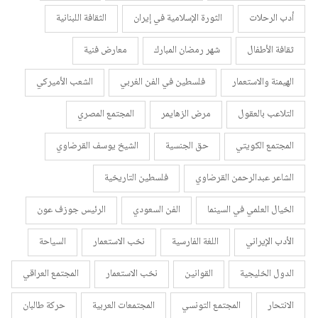
أدب الرحلات
الثورة الإسلامية في إيران
الثقافة اللبنانية
ثقافة الأطفال
شهر رمضان المبارك
معارض فنية
الهيمنة والاستعمار
فلسطين في الفن الغربي
الشعب الأميركي
التلاعب بالعقول
مرض الزهايمر
المجتمع المصري
المجتمع الكويتي
حق الجنسية
الشيخ يوسف القرضاوي
الشاعر عبدالرحمن القرضاوي
فلسطين التاريخية
الخيال العلمي في السينما
الفن السعودي
الرئيس جوزف عون
الأدب الإيراني
اللغة الفارسية
نخب الاستعمار
السياحة
الدول الخليجية
القوانين
نخب الاستعمار
المجتمع العراقي
الانتحار
المجتمع التونسي
المجتمعات العربية
حركة طالبان