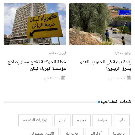
اوراق مختارة
اوراق مختارة
إبادة بيئية في الجنوب: العدو
خطة الحوكمة تفتح مسار إصلاح
يسرق الزيتون!
مؤسسة كهرباء لبنان
منذ ساعتين
منذ ساعتين
كلمات المفتاحية
طب
سياسه
تجاره
لبنان
الولايات المتحدة
بريطانيا
أوكرانيا
حزب الله
الكيان الصهيوني