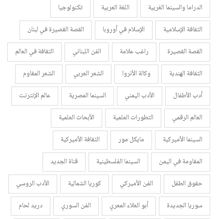
الدراما والسينما الغربية
اللغة العربية
تكنولوجيا
الثقافة الإسلامية
الإسلام في أوروبا
القصة القصيرة في لبنان
القصة القصيرة
راغب علامة
الفن اللبناني
الثقافة في العالم
الثقافة الهندية
وكالة الأنروا
الشعر العربي
الشعر المقاوم
أدب الأطفال
الأدب اليمني
السينما المصرية
عالم الإنترنت
العالم الرقمي
التطورات العلمية
الأبحاث العلمية
السينما الأميركية
مايكل مور
الثقافة الأميركية
المقاومة في اليمن
السينما الفلسطينية
قناة الجديد
حقوق الطفل
الفن الأميركي
كوريا الشمالية
الأدب الروسي
سوريا الجديدة
أبو العلاء المعري
الفن السوري
دريد لحام