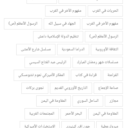
الحريات في الغرب
مفهوم الأخر في الغرب
مفهوم الأخر في الغرب
الجهاد في سبيل الله
الرسول الأعظم (ص)
الرسول الأعظم (ص)
تنظيم الدولة الإسلامية داعش
الثقافة الأوروبية
الدراما السعودية
مسلسل شارع الأعشى
مسلسلات شهر رمضان المبارك
الرئيس عبد الفتاح السيسي
الفراعنة
قراءة في كتاب
المفكر الأميركي نعوم تشومسكي
صناعة الإجماع
التاريخ الأوروبي القديم
نجوى بركات
مجازر
الساحل السوري
المقاومة في اليمن
المقاومة في اليمن
البحر الأحمر
المجتمعات الغربية
مبروك عطية
جون إف. كينيدي
الاستخبارات الأميركية