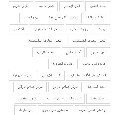
السيد المسيح
الفن الإيطالي
فجر السعيد
القرآن الكريم
الثقافة الإيرانية
تهجير سكان قطاع غزة
الهولوكوست
بيروت
وزارة الداخلية
المخيمات الفلسطينية
الانتصار
انتصار المقاومة الفلسطينية
انتصار المقاومة الفلسطينية
الفن المصري
أحمد حلمي
الصحف اللبنانية
جريدة نداء الوطن
حكايات المقاومة
فلسطين في الأفلام الوثائقية
التراث الإيراني
السينما الإيرانية
العتبة الحسينية
مركز الإعلام القرآني
مركز الإعلام القرآني
المستشرقون
تشييع السيد حسن نصرالله
الشهيد الأقدس
أوكسترا شمس الحرية
المايسترو علي باجوق
ابن بطوطة