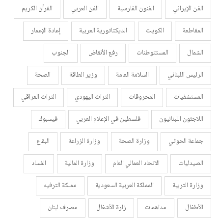
الفن الإيراني
الفنون الفارسية
الفن العربي
القرأن الكريم
المقاطعة
الكويت
الديكتاتورية العربية
إعادة الإعمار
الشمال
المستتوطنات
رفع الأنقاض
الجنوب
الرئيس اللبناني
السلامة العامة
وزير الطاقة
الصحة
المستشفيات
المحروقات
التراث اليهودي
التراث العراقي
اللاجئون اللبنانيون
فلسطين في الإعلام العربي
فيسبوك
جماعة الحوثي
وزارة الصحة
وزارة الزراعة
البقاع
الصيدليات
الاتحاد العمالي العام
وزارة المالية
الفساد
وزارة التربية
المملكة العربية السعودية
مملكة الترفيه
الأطفال
مداهمات
زارة الأشغال
مصرف لبنان