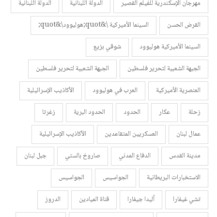
مهرجان الإسكندرية للفيلم القصير
الدولة اللبنانية
الدولة اللبنانية
القرض الحسن
السينما الأميركية \&quot;هوليوود\&quot;
السينما الأميركية هوليوود
شوقي بزيع
الجبهة الشعبية لتحرير فلسطين
الجبهة الشعبية لتحرير فلسطين
العنصرية الأميركية
العرب في هوليوود
الأكاذيب الإسرائيلية
زحلة
عكار
الحدود
الحدود البرية
زغرتا
عمال لبنان
العسكريين المتقاعدين
الأكاذيب الإسرائيلية
مدينة القدس
الدفاع المدني
صاروخ بالستي
جبل لبنان
الاستخبارات البريطانية
الجواسيس
الجواسيس
تشي غيفارا
أليدا جيفارا
قناة الميادين
الدروز