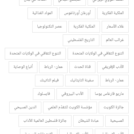
الملكية الفكرية
أورغان أورتاغوس
المواد الغذائية
غلاء الأسعار
الملكية الفكرية
عصر التكنولوجيا
غرائب العالم
التاريخ الفلسطيني
التنوع الثقافي في الولايات المتحدة
التنوع الثقافي في الولايات المتحدة
الأدب الإفريقي
قناة الحدث
عمان- الرباط
أتباع الوصاية
عمان- الرباط
سفينة التايتانيك
فيلم التاتينك
ماريو فارغاس يوسا
الأدب البيروفي
فايسلوك
جائزة الكويت
مؤسّسة الكويت للتقدّم العلمي
الدين المسيحي
المسيحية
عبادة الشيطان
جائزة فلسطين العالمية للآداب