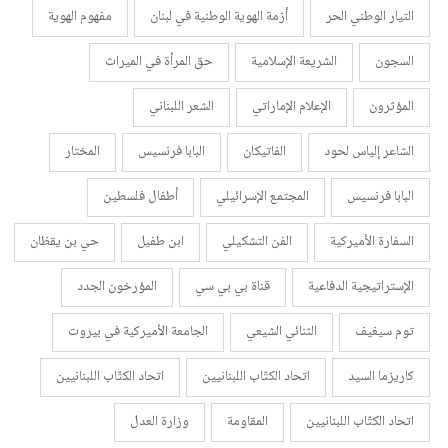
التيار الوطني الحر
أزمة الهوية الوطنية في لبنان
مفهوم الهوية
السجون
الشريعة الإسلامية
حق المرأة في الميراث
المؤثرون
الإعلام الإماراتي
الشعر اللبناني
الشاعر إلياس لحود
الفاتيكان
البابا فرنسيس
المختار
البابا فرنسيس
المجتمع الإسرائيلي
أطفال فلسطين
السفارة الأميركية
الفن التشكيلي
ابن طفيل
حي بن يقظان
الإستراتيجية الدفاعية
قناة بي بي سي
المؤرخون الجدد
توم سيغيف
الثنائي الشيعي
الجامعة الأميركية في بيروت
كاريزما السيد
اتحاد الكتّاب اللبنانيين
اتحاد الكتّاب اللبنانيين
اتحاد الكتّاب اللبنانيين
المقاومة
وزارة العدل