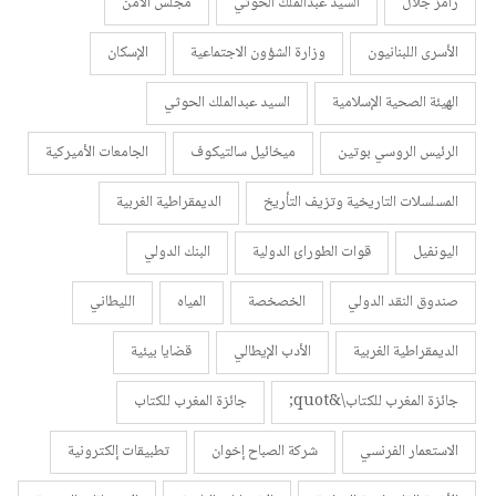
رامز جلال
السيد عبدالملك الحوثي
مجلس الأمن
الأسرى اللبنانيون
وزارة الشؤون الاجتماعية
الإسكان
الهيئة الصحية الإسلامية
السيد عبدالملك الحوثي
الرئيس الروسي بوتين
ميخائيل سالتيكوف
الجامعات الأميركية
المسلسلات التاريخية وتزيف التأريخ
الديمقراطية الغربية
اليونفيل
قوات الطورائ الدولية
البنك الدولي
صندوق النقد الدولي
الخصخصة
المياه
الليطاني
الديمقراطية الغربية
الأدب الإيطالي
قضايا بيئية
جائزة المغرب للكتاب\&quot;
جائزة المغرب للكتاب
الاستعمار الفرنسي
شركة الصباح إخوان
تطبيقات إلكترونية