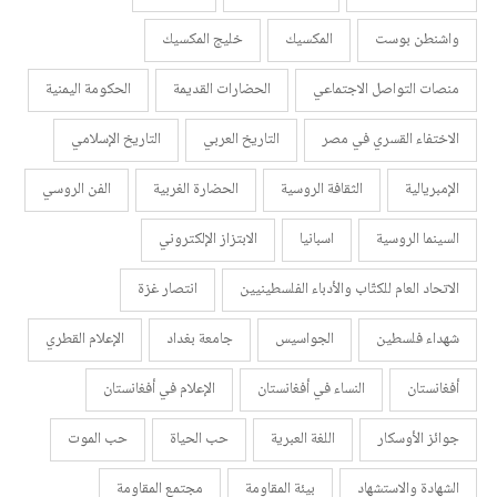
واشنطن بوست
المكسيك
خليج المكسيك
منصات التواصل الاجتماعي
الحضارات القديمة
الحكومة اليمنية
الاختفاء القسري في مصر
التاريخ العربي
التاريخ الإسلامي
الإمبريالية
الثقافة الروسية
الحضارة الغربية
الفن الروسي
السينما الروسية
اسبانيا
الابتزاز الإلكتروني
الاتحاد العام للكتّاب والأدباء الفلسطينيين
انتصار غزة
شهداء فلسطين
الجواسيس
جامعة بغداد
الإعلام القطري
أفغانستان
النساء في أفغانستان
الإعلام في أفغانستان
جوائز الأوسكار
اللغة العبرية
حب الحياة
حب الموت
الشهادة والاستشهاد
بيئة المقاومة
مجتمع المقاومة