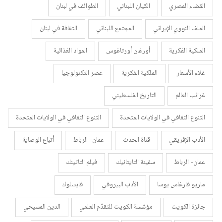
القضاء المصري
الكيان اللبناني
الطوائف في لبنان
الملف النووي الإيراني
المجتمع اللبناني
الثقافة في لبنان
الملكية الفكرية
أورغان أورتاغوس
المواد الغذائية
غلاء الأسعار
الملكية الفكرية
عصر التكنولوجيا
غرائب العالم
التاريخ الفلسطيني
التنوع الثقافي في الولايات المتحدة
التنوع الثقافي في الولايات المتحدة
الأدب الإفريقي
قناة الحدث
عمان- الرباط
أتباع الوصاية
عمان- الرباط
سفينة التايتانيك
فيلم التاتينك
ماريو فارغاس يوسا
الأدب البيروفي
فايسلوك
جائزة الكويت
مؤسّسة الكويت للتقدّم العلمي
الدين المسيحي