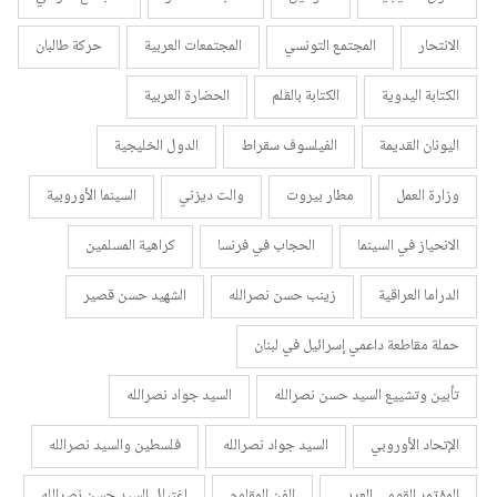
الانتحار
المجتمع التونسي
المجتمعات العربية
حركة طالبان
الكتابة اليدوية
الكتابة بالقلم
الحضارة العربية
اليونان القديمة
الفيلسوف سقراط
الدول الخليجية
وزارة العمل
مطار بيروت
والت ديزني
السينما الأوروبية
الانحياز في السينما
الحجاب في فرنسا
كراهية المسلمين
الدراما العراقية
زينب حسن نصرالله
الشهيد حسن قصير
حملة مقاطعة داعمي إسرائيل في لبنان
تأبين وتشييع السيد حسن نصرالله
السيد جواد نصرالله
الإتحاد الأوروبي
السيد جواد نصرالله
فلسطين والسيد نصرالله
المؤتمر القومي العربي
الفن المقاوم
اغتيال السيد حسن نصرالله