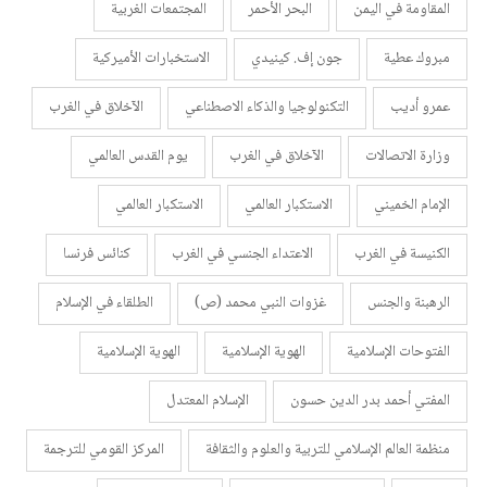
المقاومة في اليمن
البحر الأحمر
المجتمعات الغربية
مبروك عطية
جون إف. كينيدي
الاستخبارات الأميركية
عمرو أديب
التكنولوجيا والذكاء الاصطناعي
الآخلاق في الغرب
وزارة الاتصالات
الآخلاق في الغرب
يوم القدس العالمي
الإمام الخميني
الاستكبار العالمي
الاستكبار العالمي
الكنيسة في الغرب
الاعتداء الجنسي في الغرب
كنائس فرنسا
الرهبنة والجنس
غزوات النبي محمد (ص)
الطلقاء في الإسلام
الفتوحات الإسلامية
الهوية الإسلامية
الهوية الإسلامية
المفتي أحمد بدر الدين حسون
الإسلام المعتدل
منظمة العالم الإسلامي للتربية والعلوم والثقافة
المركز القومي للترجمة