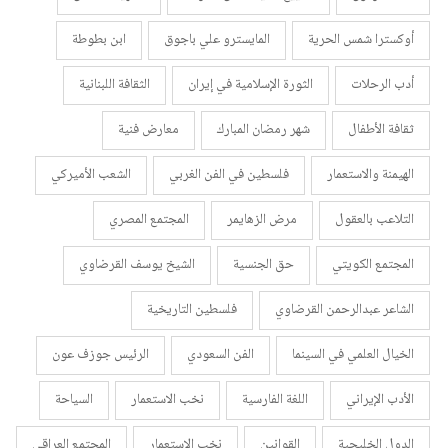
أوكسترا شمس الحرية
المايسترو علي باجوق
ابن بطوطة
أدب الرحلات
الثورة الإسلامية في إيران
الثقافة اللبنانية
ثقافة الأطفال
شهر رمضان المبارك
معارض فنية
الهيمنة والاستعمار
فلسطين في الفن الغربي
الشعب الأميركي
التلاعب بالعقول
مرض الزهايمر
المجتمع المصري
المجتمع الكويتي
حق الجنسية
الشيخ يوسف القرضاوي
الشاعر عبدالرحمن القرضاوي
فلسطين التاريخية
الخيال العلمي في السينما
الفن السعودي
الرئيس جوزف عون
الأدب الإيراني
اللغة الفارسية
نخب الاستعمار
السياحة
الدول الخليجية
القوانين
نخب الاستعمار
المجتمع العراقي