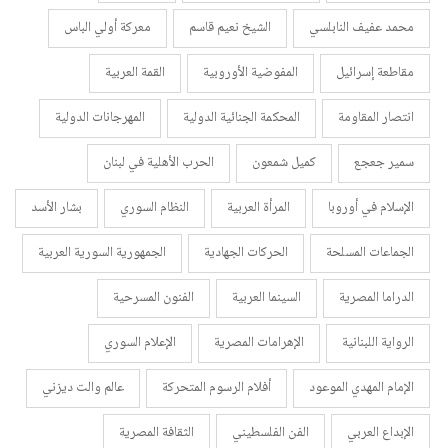
محمد عفيف النابلسي
الشيخ نعيم قاسم
معركة أولي الباس
مقاطعة إسرائيل
المفوضية الأوروبية
القمة العربية
انتصار المقاومة
المحكمة الجنائية الدولية
المهرجانات الدولية
سمير جعجع
كميل شمعون
الحرب الأهلية في لبنان
الإسلام في أوروبا
المرأة العربية
النظام السوري
بشار الأسد
الجماعات المسلحة
الحركات الجهادية
الجمهورية السورية العربية
الدراما المصرية
السينما العربية
الفنون المسرحية
الرواية اللبنانية
الإهرامات المصرية
الإعلام السوري
الإمام المهدي الموعود
أفلام الرسوم المتحركة
عالم والت ديزني
الإبداع العربي
الفن الفلسطيني
الثقافة المصرية