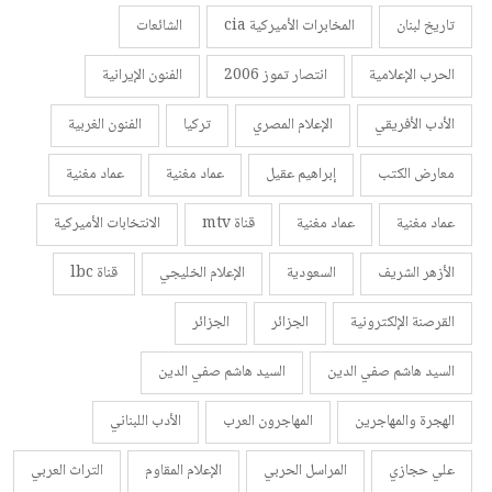
تاريخ لبنان
المخابرات الأميركية cia
الشائعات
الحرب الإعلامية
انتصار تموز 2006
الفنون الإيرانية
الأدب الأفريقي
الإعلام المصري
تركيا
الفنون الغربية
معارض الكتب
إبراهيم عقيل
عماد مغنية
عماد مغنية
عماد مغنية
عماد مغنية
قناة mtv
الانتخابات الأميركية
الأزهر الشريف
السعودية
الإعلام الخليجي
قناة lbc
القرصنة الإلكترونية
الجزائر
الجزائر
السيد هاشم صفي الدين
السيد هاشم صفي الدين
الهجرة والمهاجرين
المهاجرون العرب
الأدب اللبناني
علي حجازي
المراسل الحربي
الإعلام المقاوم
التراث العربي