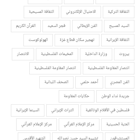
الثقافة التركية
الاحتيال الإلكتروني
الثقافة المسيحية
السيد المسيح
الفن الإيطالي
فجر السعيد
القرآن الكريم
الثقافة الإيرانية
تهجير سكان قطاع غزة
الهولوكوست
بيروت
وزارة الداخلية
المخيمات الفلسطينية
الانتصار
انتصار المقاومة الفلسطينية
انتصار المقاومة الفلسطينية
الفن المصري
أحمد حلمي
الصحف اللبنانية
جريدة نداء الوطن
حكايات المقاومة
فلسطين في الأفلام الوثائقية
التراث الإيراني
السينما الإيرانية
العتبة الحسينية
مركز الإعلام القرآني
مركز الإعلام القرآني
المستشرقون
تشييع السيد حسن نصرالله
الشهيد الأقدس