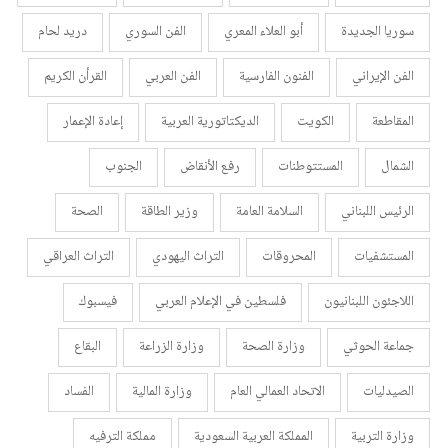
سوريا الجديدة
أبو العلاء المعري
الفن السوري
دريد لحام
الفن الإيراني
الفنون الفارسية
الفن العربي
القرأن الكريم
المقاطعة
الكويت
الديكتاتورية العربية
إعادة الإعمار
الشمال
المستتوطنات
رفع الأنقاض
الجنوب
الرئيس اللبناني
السلامة العامة
وزير الطاقة
الصحة
المستشفيات
المحروقات
التراث اليهودي
التراث العراقي
اللاجئون اللبنانيون
فلسطين في الإعلام العربي
فيسبوك
جماعة الحوثي
وزارة الصحة
وزارة الزراعة
البقاع
الصيدليات
الاتحاد العمالي العام
وزارة المالية
الفساد
وزارة التربية
المملكة العربية السعودية
مملكة الترفيه