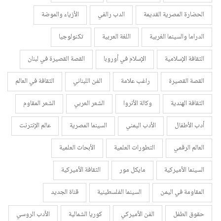
الحضارة المصرية القديمة
الدب رالفي
الأزياء والموضة
الدراما والسينما الغربية
اللغة العربية
تكنولوجيا
الثقافة الإسلامية
الإسلام في أوروبا
القصة القصيرة في لبنان
القصة القصيرة
راغب علامة
الفن اللبناني
الثقافة في العالم
الثقافة الهندية
وكالة الأنروا
الشعر العربي
الشعر المقاوم
أدب الأطفال
الأدب اليمني
السينما المصرية
عالم الإنترنت
العالم الرقمي
التطورات العلمية
الأبحاث العلمية
السينما الأميركية
مايكل مور
الثقافة الأميركية
المقاومة في اليمن
السينما الفلسطينية
قناة الجديد
حقوق الطفل
الفن الأميركي
كوريا الشمالية
الأدب الروسي