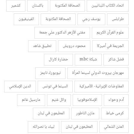
اتحاد الكتّاب اللبنانيين
الصحافة المكتوبة
باكستان
كشمير
طرابلس
يوسف رجي
الصحافة المكتوبة
الفينيقيون
علوم القرآن الكريم
مفتي الأزهر الدكتور علي جمعة
الجريمة في أميركا
محمود درويش
تطبيق شاهد
فضل شاكر
شبكة mbc
حضارة كارال
مهرجان بيروت الدولي لسينما المرأة
نيويورك تايمز
المفاوضات الإيرانية- الأميركية
السينما في تونس
الدين الإسلامي
آدم وحواء
الإسلاموفوبيا
وائل غنيم
مارسيل غانم
كرمى خياط
مازن الناطور
المطبعون في لبنان
المتن الشمالي
المطبعون في لبنان
لبيك يا نصرالله