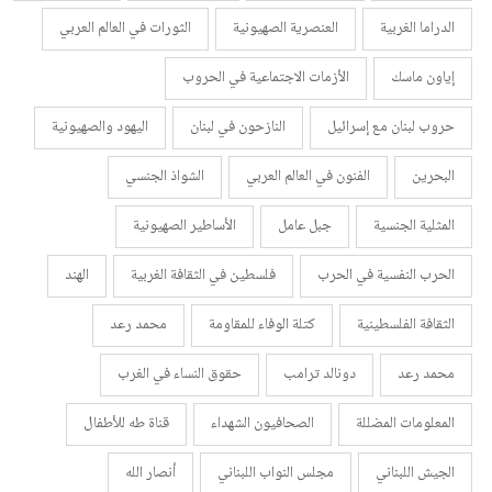
الدراما الغربية
العنصرية الصهيونية
الثورات في العالم العربي
إياون ماسك
الأزمات الاجتماعية في الحروب
حروب لبنان مع إسرائيل
النازحون في لبنان
اليهود والصهيونية
البحرين
الفنون في العالم العربي
الشواذ الجنسي
المثلية الجنسية
جبل عامل
الأساطير الصهيونية
الحرب النفسية في الحرب
فلسطين في الثقافة الغربية
الهند
الثقافة الفلسطينية
كتلة الوفاء للمقاومة
محمد رعد
محمد رعد
دونالد ترامب
حقوق النساء في الغرب
المعلومات المضللة
الصحافيون الشهداء
قناة طه للأطفال
الجيش اللبناني
مجلس النواب اللبناني
أنصار الله