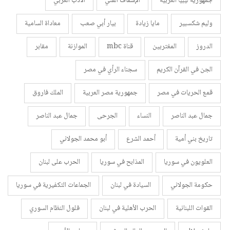
جمهورية ليبيا العربية
الإسفاف الفني
الأدب الغربي
وليم شكسبير
مايا زيادة
بيار أبي صعب
معاداة السامية
الدروز
المغتربين
قناة mbc
الموازنة
مقابر
الجن في القرآن الكريم
سجناء الرأي في مصر
قمع الحريات في مصر
جمهورية مصر العربية
الملك فاروق
جمال عبد الناصر
النساء
الجرحى
جمال عبد الناصر
تاريخ بني أمية
أحمد الشرع
أبو محمد الجولاني
العلويون في سوريا
المذابح في سوريا
الحرب على لبنان
حكومة الجولاني
السيادة في لبنان
الجماعات التكفيرية في سوريا
القوات اللبنانية
الحرب الأهلية في لبنان
فلول النظام السوري