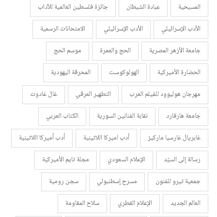
المسيحية
عبادة الشيطان
جائزة فلسطين العالمية للآداب
الأدب الإسرائيلي
الأدب الإسرائيلي
الامتحانات الرسمية
جامعة الأزهر المصرية
الحج والعمرة
موسم الحج
الحضارة الأميركية
الهولوكوست
المحرقة اليهودية
مهرجان هوليوود للفيلم العرب
التطهير العرقي
غال غادوت
جامعة هارفارد
نقابة الفنانين السورية
الكتاب العربي
غابريال غارسيا ماركيز
أدب اميركا اللاتينية
أدب أميركا اللاتينية
رسالة إلى السيّد
الإعلام السعودي
مجلة تايم الأميركية
جمعية تيرو للفنون
مسرح إسطنبولي
سجن رومية
العالم الجديد
الإعلام القطري
سلاح المقاومة