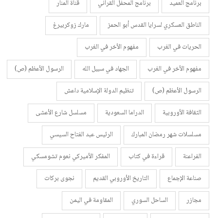
برنامج العميد
برنامج المحفل القرأني
قناة المنار
الناطق العسكري لسرايا القدس أبو الحمز
مارك زوكربيرغ
الحريات في الغرب
مفهوم الأخر في الغرب
مفهوم الأخر في الغرب
الجهاد في سبيل الله
الرسول الأعظم (ص)
الرسول الأعظم (ص)
تنظيم الدولة الإسلامية داعش
الثقافة الأوروبية
الدراما السعودية
مسلسل شارع الأعشى
مسلسلات شهر رمضان المبارك
الرئيس عبد الفتاح السيسي
الفراعنة
قراءة في كتاب
المفكر الأميركي نعوم تشومسكي
صناعة الإجماع
التاريخ الأوروبي القديم
نجوى بركات
مجازر
الساحل السوري
المقاومة في اليمن