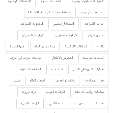
الأغنية الفلسطينية الوطنية
الانتخابات البلدية
الإمتحانات الرسمية
رجب طيب أردوغان
منطقة غرب آسيا (الشرق الأوسط)
الدراما الأميركية
الاستغلال الجنسي
الحكومة الأميركية
انطوان كرباج
الكوفية الفلسطينية
الكوفية الفلسطينية
تلغرام
السلطات الفرنسية
هيئة تحرير الشام
جبهة النصرة
السلطات الفرنسية
التحرش بالأطفال
الجاليات العربية في الغرب
الجاليات العربية في الغرب
قناة الحرة
السلطنة العثمانية
حوار الحضارات
سلاف فواخرجي
ثقافات العالم
فنلندا
سياسات ترامب الداخلية
النزاعات العربية
مرفأ بيروت
الحرائق
التعيينات
السلم الأهلي
النزاعات العربية