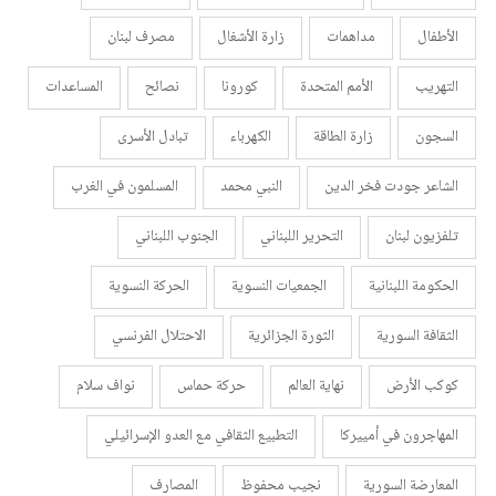
الأطفال
مداهمات
زارة الأشغال
مصرف لبنان
التهريب
الأمم المتحدة
كورونا
نصائح
المساعدات
السجون
زارة الطاقة
الكهرباء
تبادل الأسرى
الشاعر جودت فخر الدين
النبي محمد
المسلمون في الغرب
تلفزيون لبنان
التحرير اللبناني
الجنوب اللبناني
الحكومة اللبنانية
الجمعيات النسوية
الحركة النسوية
الثقافة السورية
الثورة الجزائرية
الاحتلال الفرنسي
كوكب الأرض
نهاية العالم
حركة حماس
نواف سلام
المهاجرون في أمييركا
التطبيع الثقافي مع العدو الإسرائيلي
المعارضة السورية
نجيب محفوظ
المصارف