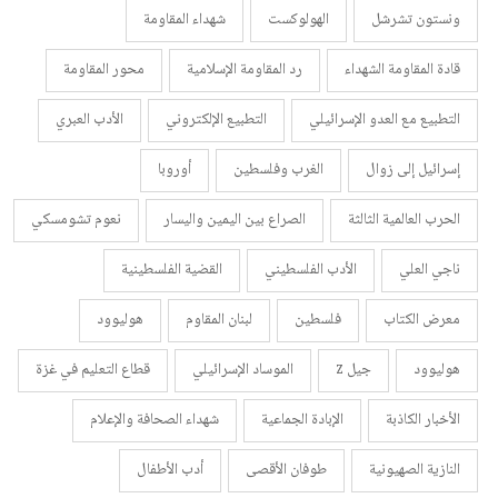
ونستون تشرشل
الهولوكست
شهداء المقاومة
قادة المقاومة الشهداء
رد المقاومة الإسلامية
محور المقاومة
التطبيع مع العدو الإسرائيلي
التطبيع الإلكتروني
الأدب العبري
إسرائيل إلى زوال
الغرب وفلسطين
أوروبا
الحرب العالمية الثالثة
الصراع بين اليمين واليسار
نعوم تشومسكي
ناجي العلي
الأدب الفلسطيني
القضية الفلسطينية
معرض الكتاب
فلسطين
لبنان المقاوم
هوليوود
هوليوود
جيل z
الموساد الإسرائيلي
قطاع التعليم في غزة
الأخبار الكاذبة
الإبادة الجماعية
شهداء الصحافة والإعلام
النازية الصهيونية
طوفان الأقصى
أدب الأطفال