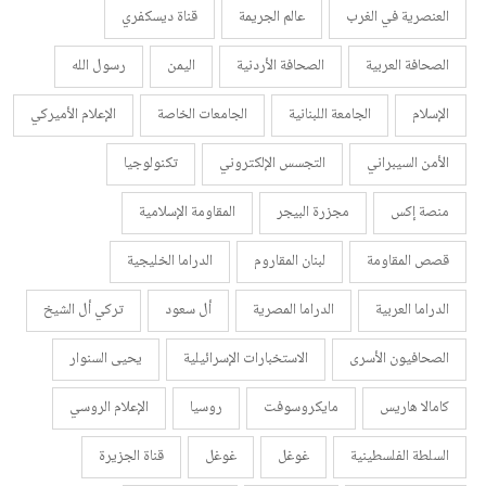
العنصرية في الغرب
عالم الجريمة
قناة ديسكفري
الصحافة العربية
الصحافة الأردنية
اليمن
رسول الله
الإسلام
الجامعة اللبنانية
الجامعات الخاصة
الإعلام الأميركي
الأمن السيبراني
التجسس الإلكتروني
تكنولوجيا
منصة إكس
مجزرة البيجر
المقاومة الإسلامية
قصص المقاومة
لبنان المقاروم
الدراما الخليجية
الدراما العربية
الدراما المصرية
أل سعود
تركي أل الشيخ
الصحافيون الأسرى
الاستخبارات الإسرائيلية
يحيى السنوار
كامالا هاريس
مايكروسوفت
روسيا
الإعلام الروسي
السلطة الفلسطينية
غوغل
غوغل
قناة الجزيرة