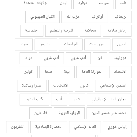
طب
سياسه
تجاره
لبنان
الولايات المتحدة
بريطانيا
أوكرانيا
حزب الله
الكيان الصهيوني
رياض سلامة
محاكمة
التربية والتعليم
اجتماعية
الصين
الفيروسات
الجامعات
المدارس
سينما
هووليود
فن
أدب عربي
أدب غربي
دراما
الاقتصاد
الموازنة العامة
بيئة
صحة
كوليرا
الضمان الإجتماعي
قانون
الانتخابات
صبرا وشاتيلا
مجازر العدو الإسرائيلي
شعر
أدب
الأدب المقاوم
محمد علي شمس الدين
الرواية العربية
فلسطين
إلياس خوري
العالم الإسلامي
الحضارة الإسلامية
تلفزيون