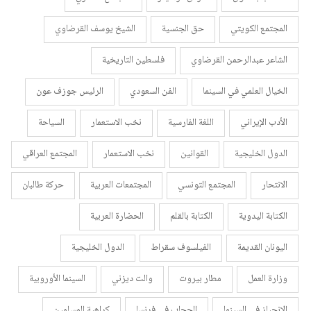
المجتمع الكويتي
حق الجنسية
الشيخ يوسف القرضاوي
الشاعر عبدالرحمن القرضاوي
فلسطين التاريخية
الخيال العلمي في السينما
الفن السعودي
الرئيس جوزف عون
الأدب الإيراني
اللغة الفارسية
نخب الاستعمار
السياحة
الدول الخليجية
القوانين
نخب الاستعمار
المجتمع العراقي
الانتحار
المجتمع التونسي
المجتمعات العربية
حركة طالبان
الكتابة اليدوية
الكتابة بالقلم
الحضارة العربية
اليونان القديمة
الفيلسوف سقراط
الدول الخليجية
وزارة العمل
مطار بيروت
والت ديزني
السينما الأوروبية
الانحياز في السينما
الحجاب في فرنسا
كراهية المسلمين