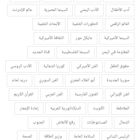
أدب الأطفال
الأدب اليمني
السينما المصرية
عالم الإنترنت
العالم الرقمي
التطورات العلمية
الأبحاث العلمية
السينما الأميركية
مايكل مور
الثقافة الأميركية
المقاومة في اليمن
السينما الفلسطينية
قناة الجديد
حقوق الطفل
الفن الأميركي
كوريا الشمالية
الأدب الروسي
سوريا الجديدة
أبو العلاء المعري
الفن السوري
دريد لحام
الفن الإيراني
الفنون الفارسية
الفن العربي
القرأن الكريم
المقاطعة
الكويت
الديكتاتورية العربية
إعادة الإعمار
الشمال
المستتوطنات
رفع الأنقاض
الجنوب
الرئيس اللبناني
السلامة العامة
وزير الطاقة
الصحة