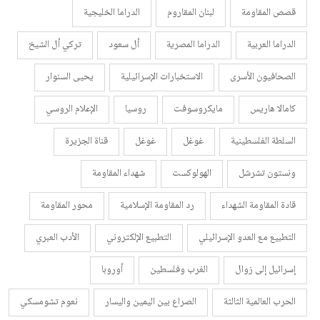
قصص المقاومة
لبنان المقاروم
الدراما الخليجية
الدراما العربية
الدراما المصرية
أل سعود
تركي أل الشيخ
الصحافيون الأسرى
الاستخبارات الإسرائيلية
يحيى السنوار
كامالا هاريس
مايكروسوفت
روسيا
الإعلام الروسي
السلطة الفلسطينية
غوغل
غوغل
قناة الجزيرة
ونستون تشرشل
الهولوكست
شهداء المقاومة
قادة المقاومة الشهداء
رد المقاومة الإسلامية
محور المقاومة
التطبيع مع العدو الإسرائيلي
التطبيع الإلكتروني
الأدب العبري
إسرائيل إلى زوال
الغرب وفلسطين
أوروبا
الحرب العالمية الثالثة
الصراع بين اليمين واليسار
نعوم تشومسكي