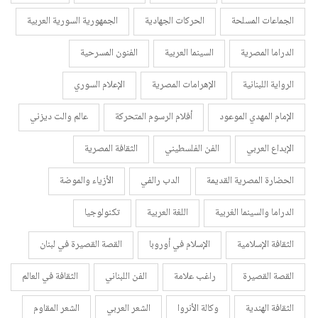
الجماعات المسلحة
الحركات الجهادية
الجمهورية السورية العربية
الدراما المصرية
السينما العربية
الفنون المسرحية
الرواية اللبنانية
الإهرامات المصرية
الإعلام السوري
الإمام المهدي الموعود
أفلام الرسوم المتحركة
عالم والت ديزني
الإبداع العربي
الفن الفلسطيني
الثقافة المصرية
الحضارة المصرية القديمة
الدب رالفي
الأزياء والموضة
الدراما والسينما الغربية
اللغة العربية
تكنولوجيا
الثقافة الإسلامية
الإسلام في أوروبا
القصة القصيرة في لبنان
القصة القصيرة
راغب علامة
الفن اللبناني
الثقافة في العالم
الثقافة الهندية
وكالة الأنروا
الشعر العربي
الشعر المقاوم