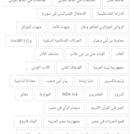
جامعة عدن
الجامعات في العالم الغربي
الجامعات في العالم الغربي
الدراما الفلسطينية
الاحتلال الإسرائيلي في سوريا
الروائي الجزائري الطاهر وطار
شهداء الأمة
شهداء الجزائر
معاوية بن أبي سفيان
الحركات الإسلامية السلفية
وزارة الإقتصاد
الغلاء
الإمام علي بن ابي طالب
متاحف الأثار
جمهورية ليبيا العربية
الإسفاف الفني
الأدب الغربي
وليم شكسبير
مايا زيادة
بيار أبي صعب
معاداة السامية
الدروز
المغتربين
قناة mbc
الموازنة
مقابر
الجن في القرآن الكريم
سجناء الرأي في مصر
قمع الحريات في مصر
جمهورية مصر العربية
الملك فاروق