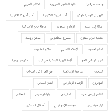
جامعة هارفارد
نقابة الفنانين السورية
الكتاب العربي
غابريال غارسيا ماركيز
أدب اميركا اللاتينية
أدب أميركا اللاتينية
رسالة إلى السيّد
الإعلام السعودي
مجلة تايم الأميركية
جمعية تيرو للفنون
مسرح إسطنبولي
سجن رومية
العالم الجديد
الإعلام القطري
سلاح المقاومة
التيار الوطني الحر
أزمة الهوية الوطنية في لبنان
مفهوم الهوية
السجون
الشريعة الإسلامية
حق المرأة في الميراث
المؤثرون
الإعلام الإماراتي
الشعر اللبناني
الشاعر إلياس لحود
الفاتيكان
البابا فرنسيس
المختار
البابا فرنسيس
المجتمع الإسرائيلي
أطفال فلسطين