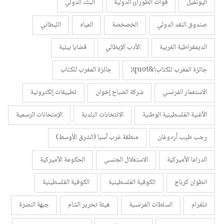
اليونفيل
قوات الطورائ الدولية
البنك الدولي
صندوق النقد الدولي
الخصخصة
المياه
الليطاني
الديمقراطية الغربية
الأدب الإيطالي
قضايا بيئية
جائزة المغرب للكتاب\&quot;
جائزة المغرب للكتاب
الاستعمار الفرنسي
شركة الصباح إخوان
تطبيقات إلكترونية
الأغنية الفلسطينية الوطنية
الانتخابات البلدية
الإمتحانات الرسمية
رجب طيب أردوغان
منطقة غرب آسيا (الشرق الأوسط)
الدراما الأميركية
الاستغلال الجنسي
الحكومة الأميركية
انطوان كرباج
الكوفية الفلسطينية
الكوفية الفلسطينية
تلغرام
السلطات الفرنسية
هيئة تحرير الشام
جبهة النصرة