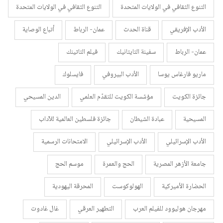
التنوع الثقافي في الولايات المتحدة
التنوع الثقافي في الولايات المتحدة
الأدب الإفريقي
قناة الحدث
عمان- الرباط
أتباع الوصاية
عمان- الرباط
سفينة التايتانيك
فيلم التاتينك
ماريو فارغاس يوسا
الأدب البيروفي
فايسلوك
جائزة الكويت
مؤسّسة الكويت للتقدّم العلمي
الدين المسيحي
المسيحية
عبادة الشيطان
جائزة فلسطين العالمية للآداب
الأدب الإسرائيلي
الأدب الإسرائيلي
الامتحانات الرسمية
جامعة الأزهر المصرية
الحج والعمرة
موسم الحج
الحضارة الأميركية
الهولوكوست
المحرقة اليهودية
مهرجان هوليوود للفيلم العرب
التطهير العرقي
غال غادوت