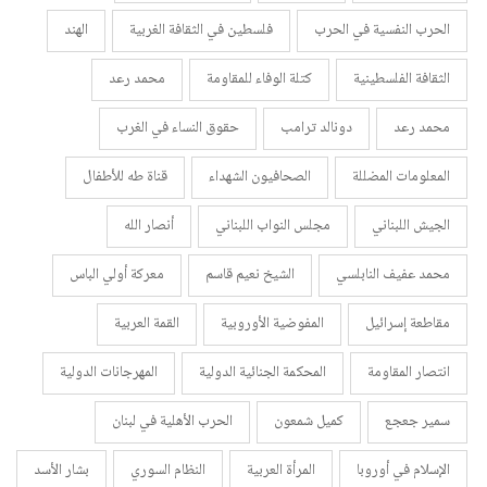
الحرب النفسية في الحرب
فلسطين في الثقافة الغربية
الهند
الثقافة الفلسطينية
كتلة الوفاء للمقاومة
محمد رعد
محمد رعد
دونالد ترامب
حقوق النساء في الغرب
المعلومات المضللة
الصحافيون الشهداء
قناة طه للأطفال
الجيش اللبناني
مجلس النواب اللبناني
أنصار الله
محمد عفيف النابلسي
الشيخ نعيم قاسم
معركة أولي الباس
مقاطعة إسرائيل
المفوضية الأوروبية
القمة العربية
انتصار المقاومة
المحكمة الجنائية الدولية
المهرجانات الدولية
سمير جعجع
كميل شمعون
الحرب الأهلية في لبنان
الإسلام في أوروبا
المرأة العربية
النظام السوري
بشار الأسد