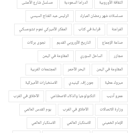
الثقافة الأوروبية
الدراما السعودية
مسلسل شارع الأعشى
مسلسلات شهر رمضان المبارك
الرئيس عبد الفتاح السيسي
الفراعنة
قراءة في كتاب
المفكر الأميركي نعوم تشومسكي
صناعة الإجماع
التاريخ الأوروبي القديم
نجوى بركات
مجازر
الساحل السوري
المقاومة في اليمن
المقاومة في اليمن
البحر الأحمر
المجتمعات الغربية
مبروك عطية
جون إف. كينيدي
الاستخبارات الأميركية
عمرو أديب
التكنولوجيا والذكاء الاصطناعي
الآخلاق في الغرب
وزارة الاتصالات
الآخلاق في الغرب
يوم القدس العالمي
الإمام الخميني
الاستكبار العالمي
الاستكبار العالمي