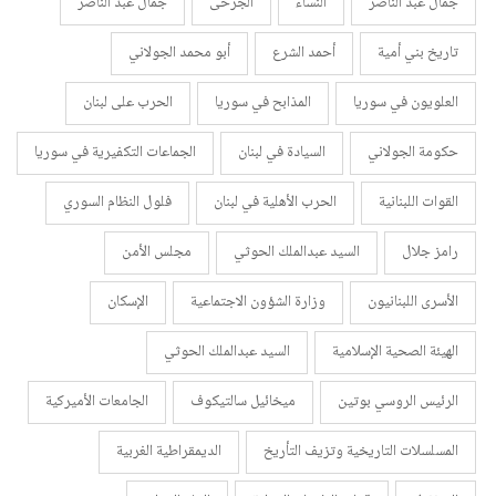
جمال عبد الناصر
النساء
الجرحى
جمال عبد الناصر
تاريخ بني أمية
أحمد الشرع
أبو محمد الجولاني
العلويون في سوريا
المذابح في سوريا
الحرب على لبنان
حكومة الجولاني
السيادة في لبنان
الجماعات التكفيرية في سوريا
القوات اللبنانية
الحرب الأهلية في لبنان
فلول النظام السوري
رامز جلال
السيد عبدالملك الحوثي
مجلس الأمن
الأسرى اللبنانيون
وزارة الشؤون الاجتماعية
الإسكان
الهيئة الصحية الإسلامية
السيد عبدالملك الحوثي
الرئيس الروسي بوتين
ميخائيل سالتيكوف
الجامعات الأميركية
المسلسلات التاريخية وتزيف التأريخ
الديمقراطية الغربية