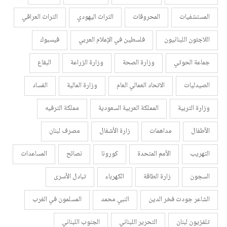
المستشفيات
المحروقات
التراث اليهودي
التراث العراقي
اللاجئون اللبنانيون
فلسطين في الإعلام العربي
فيسبوك
جماعة الحوثي
وزارة الصحة
وزارة الزراعة
البقاع
الصيدليات
الاتحاد العمالي العام
وزارة المالية
الفساد
وزارة التربية
المملكة العربية السعودية
مملكة الترفيه
الأطفال
مداهمات
زارة الأشغال
مصرف لبنان
التهريب
الأمم المتحدة
كورونا
نصائح
المساعدات
السجون
زارة الطاقة
الكهرباء
تبادل الأسرى
الشاعر جودت فخر الدين
النبي محمد
المسلمون في الغرب
تلفزيون لبنان
التحرير اللبناني
الجنوب اللبناني