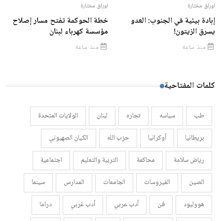
اوراق مختارة
اوراق مختارة
إبادة بيئية في الجنوب: العدو
خطة الحوكمة تفتح مسار إصلاح
يسرق الزيتون!
مؤسسة كهرباء لبنان
منذ ساعة
منذ ساعة
كلمات المفتاحية
طب
سياسه
تجاره
لبنان
الولايات المتحدة
بريطانيا
أوكرانيا
حزب الله
الكيان الصهيوني
رياض سلامة
محاكمة
التربية والتعليم
اجتماعية
الصين
الفيروسات
الجامعات
المدارس
سينما
هووليود
فن
أدب عربي
أدب غربي
دراما