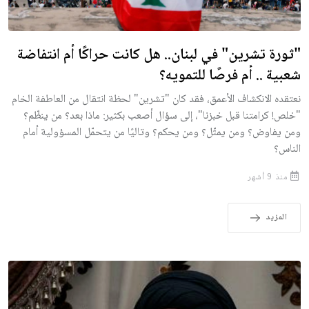
"ثورة تشرين" في لبنان.. هل كانت حراكًا أم انتفاضة
شعبية .. أم فرصًا للتمويه؟
نعتقده الانكشاف الأعمق، فقد كان "تشرين" لحظة انتقال من العاطفة الخام
"خلص! كرامتنا قبل خبزنا"، إلى سؤال أصعب بكثير: ماذا بعد؟ من ينظّم؟
ومن يفاوض؟ ومن يمثّل؟ ومن يحكم؟ وتاليًا من يتحمّل المسؤولية أمام
الناس؟
منذ 9 أشهر
المزيد