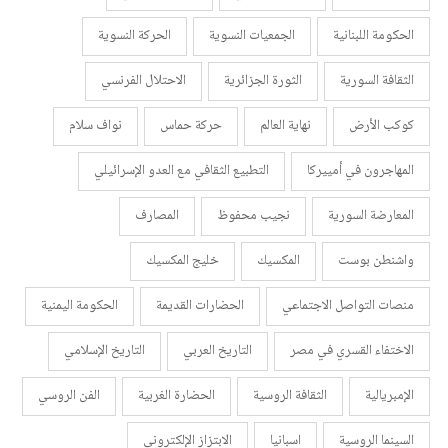
الحكومة اللبنانية
الجمعيات النسوية
الحركة النسوية
الثقافة السورية
الثورة الجزائرية
الاحتلال الفرنسي
كوكب الأرض
نهاية العالم
حركة حماس
نواف سلام
المهاجرون في أمييركا
التطبيع الثقافي مع العدو الإسرائيلي
المعارضة السورية
نجيب محفوظ
المصارف
واشنطن بوست
المكسيك
خليج المكسيك
منصات التواصل الاجتماعي
الحضارات القديمة
الحكومة اليمنية
الاختفاء القسري في مصر
التاريخ العربي
التاريخ الإسلامي
الإمبريالية
الثقافة الروسية
الحضارة الغربية
الفن الروسي
السينما الروسية
اسبانيا
الابتزاز الإلكتروني