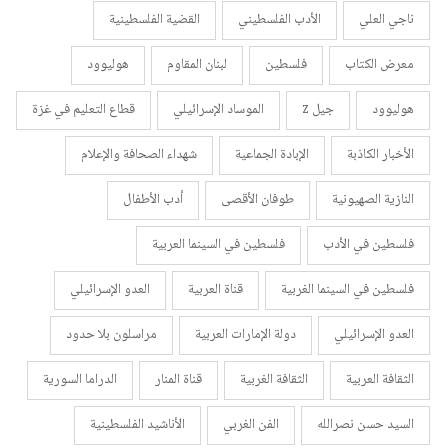
ناجي العلي
الأدب الفلسطيني
القضية الفلسطينية
معرض الكتاب
فلسطين
لبنان المقاوم
هوليوود
هوليوود
جيل z
الموساد الإسرائيلي
قطاع التعليم في غزة
الأخبار الكاذبة
الإبادة الجماعية
شهداء الصحافة والإعلام
النازية الصهيونية
طوفان الأقصى
أدب الأطفال
فلسطين في الأدب
فلسطين في السينما العربية
فلسطين في السينما الغربية
قناة العربية
العدو الإسرائيلي
العدو الإسرائيلي
دولة الإمارات العربية
مراسلون بلا حدود
الثقافة العربية
الثقافة الغربية
قناة المنار
الدراما السورية
السيد حسن نصرالله
الفن الغربي
الأناشيد الفلسطينية