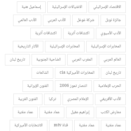
الاقتصاد الإسرائيلي
الاغتيالات الإسرائيلية
إسماعيل هنية
جائزة نوبل
شركة غوغل
الأدب العربي
الأدب العالمي
الأدب الأسيوي
اكتشافات أثرية
اكتشافات أثرية
المخابرات الإسرائيلية
المخابرات الإسرائيلية
الأثار التاريخية
العالم العربي
المغرب العربي
الضاحية الجنوبية
تاريخ لبنان
تاريخ لبنان
المخابرات الأميركية cia
الشائعات
الحرب الإعلامية
انتصار تموز 2006
الفنون الإيرانية
الأدب الأفريقي
الإعلام المصري
تركيا
الفنون الغربية
معارض الكتب
إبراهيم عقيل
عماد مغنية
عماد مغنية
عماد مغنية
عماد مغنية
قناة mtv
الانتخابات الأميركية