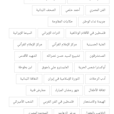
الفن المصري
أحمد حلمي
الصحف اللبنانية
جريدة نداء الوطن
حكايات المقاومة
فلسطين في الأفلام الوثائقية
التراث الإيراني
السينما الإيرانية
العتبة الحسينية
مركز الإعلام القرآني
مركز الإعلام القرآني
المستشرقون
تشييع السيد حسن نصرالله
الشهيد الأقدس
أوكسترا شمس الحرية
المايسترو علي باجوق
ابن بطوطة
أدب الرحلات
الثورة الإسلامية في إيران
الثقافة اللبنانية
ثقافة الأطفال
شهر رمضان المبارك
معارض فنية
الهيمنة والاستعمار
فلسطين في الفن الغربي
الشعب الأميركي
التلاعب بالعقول
مرض الزهايمر
المجتمع المصري