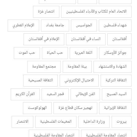
الاتحاد العام للكتّاب والأدباء الفلسطينيين
انتصار غزة
شهداء فلسطين
الجواسيس
جامعة بغداد
الإعلام القطري
أفغانستان
النساء في أفغانستان
الإعلام في أفغانستان
جوائز الأوسكار
اللغة العبرية
حب الحياة
حب الموت
الشهادة والاستشهاد
بيئة المقاومة
مجتمع المقاومة
الثقافة التركية
الاحتيال الإلكتروني
الثقافة المسيحية
السيد المسيح
الفن الإيطالي
فجر السعيد
القرآن الكريم
الثقافة الإيرانية
تهجير سكان قطاع غزة
الهولوكوست
بيروت
وزارة الداخلية
المخيمات الفلسطينية
الانتصار
انتصار المقاومة الفلسطينية
انتصار المقاومة الفلسطينية