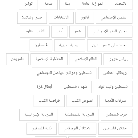
الاقتصاد
الموازنة العامة
بيئة
صحة
كوليرا
الضمان الإجتماعي
قانون
الانتخابات
صبرا وشاتيلا
مجازر العدو الإسرائيلي
شعر
أدب
الأدب المقاوم
محمد علي شمس الدين
الرواية العربية
فلسطين
إلياس خوري
العالم الإسلامي
الحضارة الإسلامية
تلفزيون
بريطانيا العظمى
فلسطين ومواقع التواصل الاجتماعي
فلسطين وتيك توك
شهداء فلسطين
أبطال غزة
السرقات الأدبية
لصوص الكتب
قراصنة الكتب
حرب فلسطين
السردية الفلسطينية
السردية الإسرائيلية
احتلال فلسطين
الاحتلال البريطاني
نكبة فلسطين