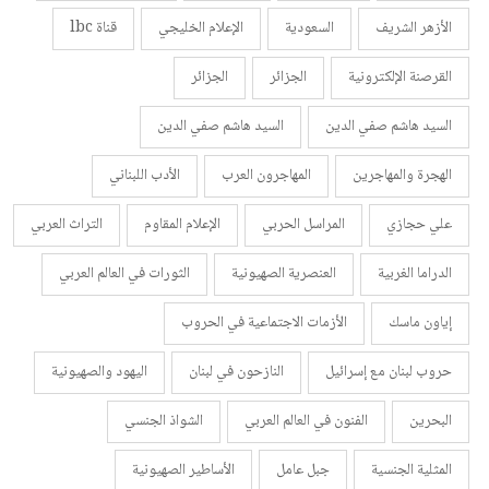
الأزهر الشريف
السعودية
الإعلام الخليجي
قناة lbc
القرصنة الإلكترونية
الجزائر
الجزائر
السيد هاشم صفي الدين
السيد هاشم صفي الدين
الهجرة والمهاجرين
المهاجرون العرب
الأدب اللبناني
علي حجازي
المراسل الحربي
الإعلام المقاوم
التراث العربي
الدراما الغربية
العنصرية الصهيونية
الثورات في العالم العربي
إياون ماسك
الأزمات الاجتماعية في الحروب
حروب لبنان مع إسرائيل
النازحون في لبنان
اليهود والصهيونية
البحرين
الفنون في العالم العربي
الشواذ الجنسي
المثلية الجنسية
جبل عامل
الأساطير الصهيونية