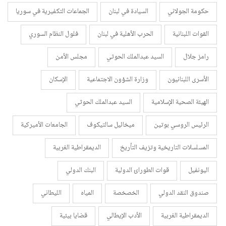
حكومة الجولاني
السيادة في لبنان
الجماعات التكفيرية في سوريا
القوات اللبنانية
الحرب الأهلية في لبنان
فلول النظام السوري
رامز جلال
السيد عبدالملك الحوثي
مجلس الأمن
الأسرى اللبنانيون
وزارة الشؤون الاجتماعية
الإسكان
الهيئة الصحية الإسلامية
السيد عبدالملك الحوثي
الرئيس الروسي بوتين
ميخائيل سالتيكوف
الجامعات الأميركية
المسلسلات التاريخية وتزيف التأريخ
الديمقراطية الغربية
اليونفيل
قوات الطورائ الدولية
البنك الدولي
صندوق النقد الدولي
الخصخصة
المياه
الليطاني
الديمقراطية الغربية
الأدب الإيطالي
قضايا بيئية