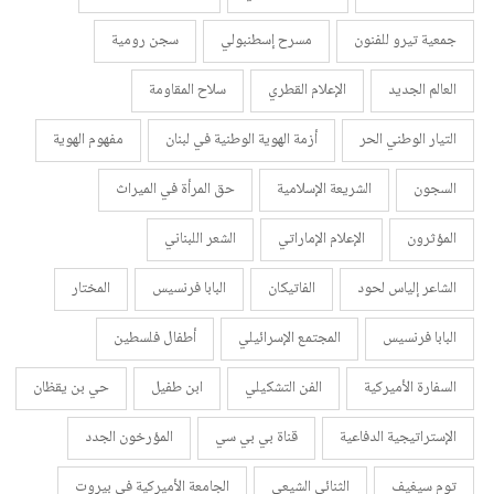
جمعية تيرو للفنون
مسرح إسطنبولي
سجن رومية
العالم الجديد
الإعلام القطري
سلاح المقاومة
التيار الوطني الحر
أزمة الهوية الوطنية في لبنان
مفهوم الهوية
السجون
الشريعة الإسلامية
حق المرأة في الميراث
المؤثرون
الإعلام الإماراتي
الشعر اللبناني
الشاعر إلياس لحود
الفاتيكان
البابا فرنسيس
المختار
البابا فرنسيس
المجتمع الإسرائيلي
أطفال فلسطين
السفارة الأميركية
الفن التشكيلي
ابن طفيل
حي بن يقظان
الإستراتيجية الدفاعية
قناة بي بي سي
المؤرخون الجدد
توم سيغيف
الثنائي الشيعي
الجامعة الأميركية في بيروت