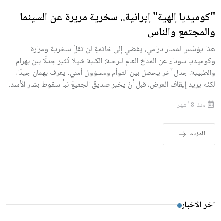
"كوميديا إلهية" إيرانية.. سخرية مريرة عن السينما
والمجتمع والناس
هذا يؤسّس لمسار درامي، يفضي إلى خاتمةٍ لن تقلّ سخرية ومرارة
وكوميديا سوداء عن المناخ العام للرحلة: الكلبة شيلا تُثير جدلًا بين بهرام
والطبيبة. جدل آخر يحصل بين التوأم ومسؤول أمني، يعرف بهمان جيدًا،
لكنّه يريد إيقاف العرض، قبل أنْ يخبر صديقٌ الجميعَ نبأ سقوط بشار الأسد.
منذ 8 أشهر
المزيد
اخر الاخبار