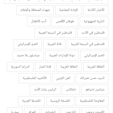
الأخبار الكاذبة
الإبادة الجماعية
شهداء الصحافة والإعلام
النازية الصهيونية
طوفان الأقصى
أدب الأطفال
فلسطين في الأدب
فلسطين في السينما العربية
فلسطين في السينما الغربية
قناة العربية
العدو الإسرائيلي
العدو الإسرائيلي
دولة الإمارات العربية
مراسلون بلا حدود
الثقافة العربية
الثقافة الغربية
قناة المنار
الدراما السورية
السيد حسن نصرالله
الفن الغربي
الأناشيد الفلسطينية
بنيامين نتنياهو
نتفلكس
الرئيس بشار الأسد
المقاومة الفلسطينية
الفلسفة الروسية
الفلسفة الغربية
الكسندر دوغين
النازحين
البلديات
العراق
سوريا