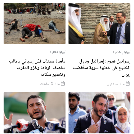
أوراق إعلامية
أوراق ثقافية
إسرائيل هيوم: إسرائيل ودول
مأساة سبتة.. قسّ إسباني يطالب
الخليج في خطوة سرية ستُغضب
بـقصف الرباط وغزو المغرب
إيران
وتنصير سكانه
منذ ساعتين
منذ 3 ساعات