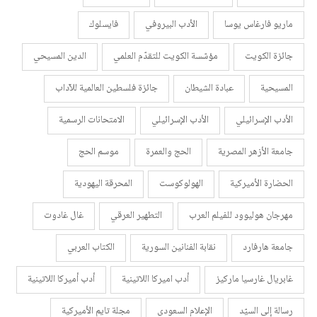
ماريو فارغاس يوسا
الأدب البيروفي
فايسلوك
جائزة الكويت
مؤسّسة الكويت للتقدّم العلمي
الدين المسيحي
المسيحية
عبادة الشيطان
جائزة فلسطين العالمية للآداب
الأدب الإسرائيلي
الأدب الإسرائيلي
الامتحانات الرسمية
جامعة الأزهر المصرية
الحج والعمرة
موسم الحج
الحضارة الأميركية
الهولوكوست
المحرقة اليهودية
مهرجان هوليوود للفيلم العرب
التطهير العرقي
غال غادوت
جامعة هارفارد
نقابة الفنانين السورية
الكتاب العربي
غابريال غارسيا ماركيز
أدب اميركا اللاتينية
أدب أميركا اللاتينية
رسالة إلى السيّد
الإعلام السعودي
مجلة تايم الأميركية