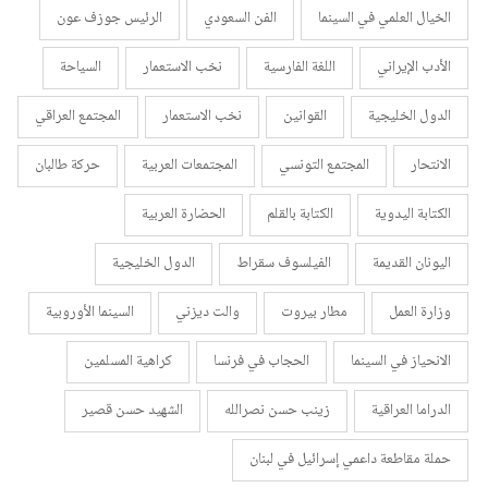
الخيال العلمي في السينما
الفن السعودي
الرئيس جوزف عون
الأدب الإيراني
اللغة الفارسية
نخب الاستعمار
السياحة
الدول الخليجية
القوانين
نخب الاستعمار
المجتمع العراقي
الانتحار
المجتمع التونسي
المجتمعات العربية
حركة طالبان
الكتابة اليدوية
الكتابة بالقلم
الحضارة العربية
اليونان القديمة
الفيلسوف سقراط
الدول الخليجية
وزارة العمل
مطار بيروت
والت ديزني
السينما الأوروبية
الانحياز في السينما
الحجاب في فرنسا
كراهية المسلمين
الدراما العراقية
زينب حسن نصرالله
الشهيد حسن قصير
حملة مقاطعة داعمي إسرائيل في لبنان