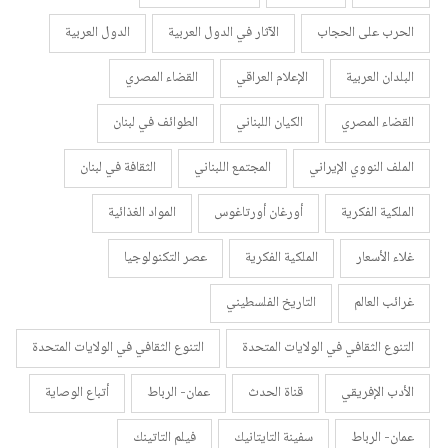
الحرب على الحجاب
الآثار في الدول العربية
الدول العربية
البلدان العربية
الإعلام العراقي
القضاء المصري
القضاء المصري
الكيان اللبناني
الطوائف في لبنان
الملف النووي الإيراني
المجتمع اللبناني
الثقافة في لبنان
الملكية الفكرية
أورغان أورتاغوس
المواد الغذائية
غلاء الأسعار
الملكية الفكرية
عصر التكنولوجيا
غرائب العالم
التاريخ الفلسطيني
التنوع الثقافي في الولايات المتحدة
التنوع الثقافي في الولايات المتحدة
الأدب الإفريقي
قناة الحدث
عمان- الرباط
أتباع الوصاية
عمان- الرباط
سفينة التايتانيك
فيلم التاتينك