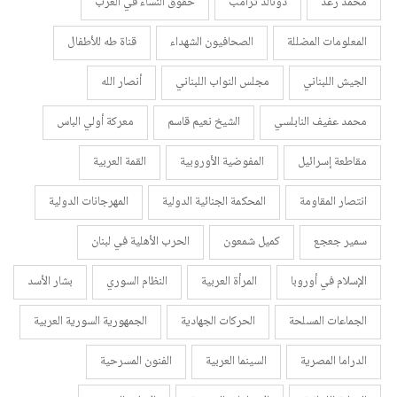
محمد رعد
دونالد ترامب
حقوق النساء في الغرب
المعلومات المضللة
الصحافيون الشهداء
قناة طه للأطفال
الجيش اللبناني
مجلس النواب اللبناني
أنصار الله
محمد عفيف النابلسي
الشيخ نعيم قاسم
معركة أولي الباس
مقاطعة إسرائيل
المفوضية الأوروبية
القمة العربية
انتصار المقاومة
المحكمة الجنائية الدولية
المهرجانات الدولية
سمير جعجع
كميل شمعون
الحرب الأهلية في لبنان
الإسلام في أوروبا
المرأة العربية
النظام السوري
بشار الأسد
الجماعات المسلحة
الحركات الجهادية
الجمهورية السورية العربية
الدراما المصرية
السينما العربية
الفنون المسرحية