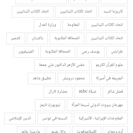
كاريزما السيد
اتحاد الكتّاب اللبنانيين
اتحاد الكتّاب اللبنانيين
اتحاد الكتّاب اللبنانيين
المقاومة
وزارة العدل
اتحاد الكتّاب اللبنانيين
الصحافة المكتوبة
باكستان
كشمير
طرابلس
يوسف رجي
الصحافة المكتوبة
الفينيقيون
علوم القرآن الكريم
مفتي الأزهر الدكتور علي جمعة
الجريمة في أميركا
محمود درويش
تطبيق شاهد
فضل شاكر
شبكة mbc
حضارة كارال
مهرجان بيروت الدولي لسينما المرأة
نيويورك تايمز
المفاوضات الإيرانية- الأميركية
السينما في تونس
الدين الإسلامي
آدم وحواء
الإسلاموفوبيا
وائل غنيم
مارسيل غانم