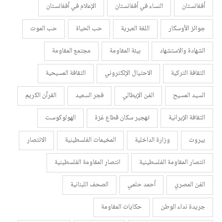
أفغانستان
النساء في أفغانستان
الإعلام في أفغانستان
جوائز الأوسكار
اللغة العبرية
حب الحياة
حب الموت
الشهادة والاستشهاد
بيئة المقاومة
مجتمع المقاومة
الثقافة التركية
الاحتيال الإلكتروني
الثقافة المسيحية
السيد المسيح
الفن الإيطالي
فجر السعيد
القرآن الكريم
الثقافة الإيرانية
تهجير سكان قطاع غزة
الهولوكوست
بيروت
وزارة الداخلية
المخيمات الفلسطينية
الانتصار
انتصار المقاومة الفلسطينية
انتصار المقاومة الفلسطينية
الفن المصري
أحمد حلمي
الصحف اللبنانية
جريدة نداء الوطن
حكايات المقاومة