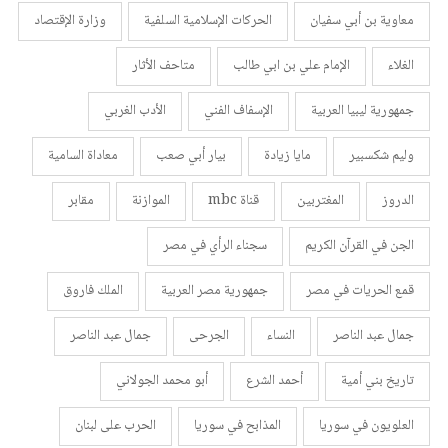
معاوية بن أبي سفيان
الحركات الإسلامية السلفية
وزارة الإقتصاد
الغلاء
الإمام علي بن ابي طالب
متاحف الأثار
جمهورية ليبيا العربية
الإسفاف الفني
الأدب الغربي
وليم شكسبير
مايا زيادة
بيار أبي صعب
معاداة السامية
الدروز
المغتربين
قناة mbc
الموازنة
مقابر
الجن في القرآن الكريم
سجناء الرأي في مصر
قمع الحريات في مصر
جمهورية مصر العربية
الملك فاروق
جمال عبد الناصر
النساء
الجرحى
جمال عبد الناصر
تاريخ بني أمية
أحمد الشرع
أبو محمد الجولاني
العلويون في سوريا
المذابح في سوريا
الحرب على لبنان