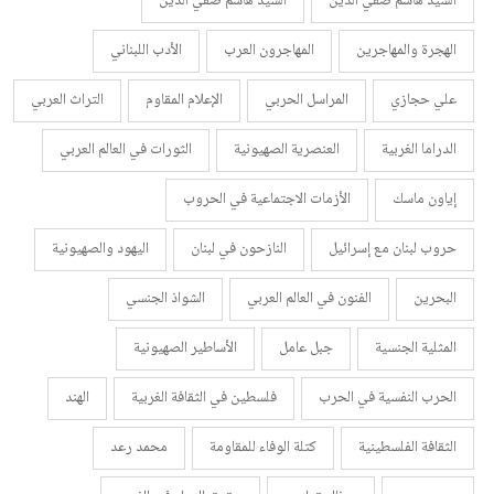
السيد هاشم صفي الدين
السيد هاشم صفي الدين
الهجرة والمهاجرين
المهاجرون العرب
الأدب اللبناني
علي حجازي
المراسل الحربي
الإعلام المقاوم
التراث العربي
الدراما الغربية
العنصرية الصهيونية
الثورات في العالم العربي
إياون ماسك
الأزمات الاجتماعية في الحروب
حروب لبنان مع إسرائيل
النازحون في لبنان
اليهود والصهيونية
البحرين
الفنون في العالم العربي
الشواذ الجنسي
المثلية الجنسية
جبل عامل
الأساطير الصهيونية
الحرب النفسية في الحرب
فلسطين في الثقافة الغربية
الهند
الثقافة الفلسطينية
كتلة الوفاء للمقاومة
محمد رعد