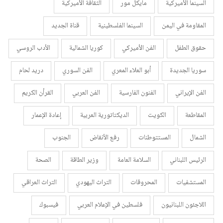
السينما الأميركية
مايكل مور
الثقافة الأميركية
المقاومة في اليمن
السينما الفلسطينية
قناة الجديد
حقوق الطفل
الفن الأميركي
كوريا الشمالية
الأدب الروسي
سوريا الجديدة
أبو العلاء المعري
الفن السوري
دريد لحام
الفن الإيراني
الفنون الفارسية
الفن العربي
القرأن الكريم
المقاطعة
الكويت
الديكتاتورية العربية
إعادة الإعمار
الشمال
المستتوطنات
رفع الأنقاض
الجنوب
الرئيس اللبناني
السلامة العامة
وزير الطاقة
الصحة
المستشفيات
المحروقات
التراث اليهودي
التراث العراقي
اللاجئون اللبنانيون
فلسطين في الإعلام العربي
فيسبوك