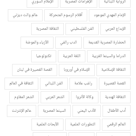
الرواية اللبنانية
الإهرامات المصرية
الإعلام السوري
الإمام المهدي الموعود
أفلام الرسوم المتحركة
عالم والت ديزني
الإبداع العربي
الفن الفلسطيني
الثقافة المصرية
الحضارة المصرية القديمة
الدب رالفي
الأزياء والموضة
الدراما والسينما الغربية
اللغة العربية
تكنولوجيا
الثقافة الإسلامية
الإسلام في أوروبا
القصة القصيرة في لبنان
القصة القصيرة
راغب علامة
الفن اللبناني
الثقافة في العالم
الثقافة الهندية
وكالة الأنروا
الشعر العربي
الشعر المقاوم
أدب الأطفال
الأدب اليمني
السينما المصرية
عالم الإنترنت
العالم الرقمي
التطورات العلمية
الأبحاث العلمية