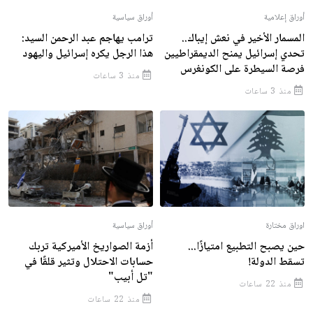
أوراق إعلامية
أوراق سياسية
المسمار الأخير في نعش إيباك..
ترامب يهاجم عبد الرحمن السيد:
تحدي إسرائيل يمنح الديمقراطيين
هذا الرجل يكره إسرائيل واليهود
فرصة السيطرة على الكونغرس
منذ 3 ساعات
منذ 3 ساعات
اوراق مختارة
أوراق سياسية
حين يصبح التطبيع امتيازًا...
أزمة الصواريخ الأميركية تربك
تسقط الدولة!
حسابات الاحتلال وتثير قلقًا في
"تل أبيب"
منذ 22 ساعات
منذ 22 ساعات