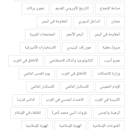
صناعة الإجماع
التاريخ الأوروبي القديم
نجوى بركات
مجازر
الساحل السوري
المقاومة في اليمن
المقاومة في اليمن
البحر الأحمر
المجتمعات الغربية
مبروك عطية
جون إف. كينيدي
الاستخبارات الأميركية
عمرو أديب
التكنولوجيا والذكاء الاصطناعي
الآخلاق في الغرب
وزارة الاتصالات
الآخلاق في الغرب
يوم القدس العالمي
الإمام الخميني
الاستكبار العالمي
الاستكبار العالمي
الكنيسة في الغرب
الاعتداء الجنسي في الغرب
كنائس فرنسا
الرهبنة والجنس
غزوات النبي محمد (ص)
الطلقاء في الإسلام
الفتوحات الإسلامية
الهوية الإسلامية
الهوية الإسلامية