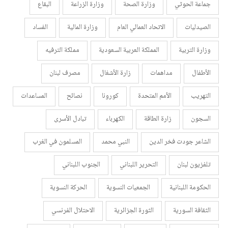
جماعة الحوثي
وزارة الصحة
وزارة الزراعة
البقاع
الصيدليات
الاتحاد العمالي العام
وزارة المالية
الفساد
وزارة التربية
المملكة العربية السعودية
مملكة الترفيه
الأطفال
مداهمات
زارة الأشغال
مصرف لبنان
التهريب
الأمم المتحدة
كورونا
نصائح
المساعدات
السجون
زارة الطاقة
الكهرباء
تبادل الأسرى
الشاعر جودت فخر الدين
النبي محمد
المسلمون في الغرب
تلفزيون لبنان
التحرير اللبناني
الجنوب اللبناني
الحكومة اللبنانية
الجمعيات النسوية
الحركة النسوية
الثقافة السورية
الثورة الجزائرية
الاحتلال الفرنسي