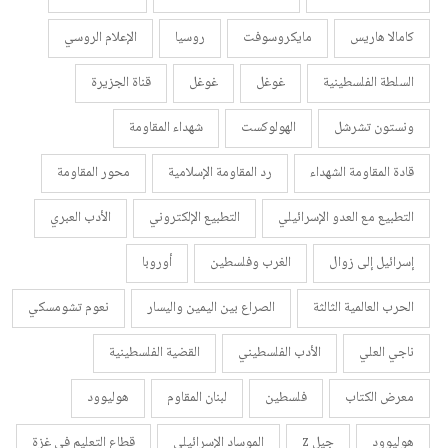
كامالا هاريس
مايكروسوفت
روسيا
الإعلام الروسي
السلطة الفلسطينية
غوغل
غوغل
قناة الجزيرة
ونستون تشرشل
الهولوكست
شهداء المقاومة
قادة المقاومة الشهداء
رد المقاومة الإسلامية
محور المقاومة
التطبيع مع العدو الإسرائيلي
التطبيع الإلكتروني
الأدب العبري
إسرائيل إلى زوال
الغرب وفلسطين
أوروبا
الحرب العالمية الثالثة
الصراع بين اليمين واليسار
نعوم تشومسكي
ناجي العلي
الأدب الفلسطيني
القضية الفلسطينية
معرض الكتاب
فلسطين
لبنان المقاوم
هوليوود
هوليوود
جيل z
الموساد الإسرائيلي
قطاع التعليم في غزة