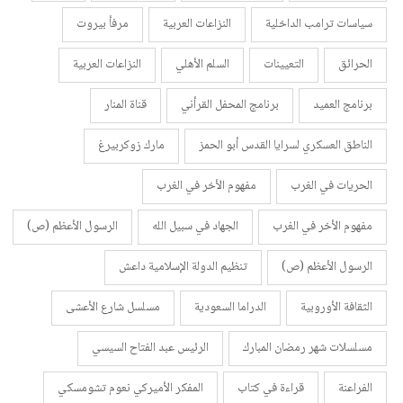
سياسات ترامب الداخلية
النزاعات العربية
مرفأ بيروت
الحرائق
التعيينات
السلم الأهلي
النزاعات العربية
برنامج العميد
برنامج المحفل القرأني
قناة المنار
الناطق العسكري لسرايا القدس أبو الحمز
مارك زوكربيرغ
الحريات في الغرب
مفهوم الأخر في الغرب
مفهوم الأخر في الغرب
الجهاد في سبيل الله
الرسول الأعظم (ص)
الرسول الأعظم (ص)
تنظيم الدولة الإسلامية داعش
الثقافة الأوروبية
الدراما السعودية
مسلسل شارع الأعشى
مسلسلات شهر رمضان المبارك
الرئيس عبد الفتاح السيسي
الفراعنة
قراءة في كتاب
المفكر الأميركي نعوم تشومسكي