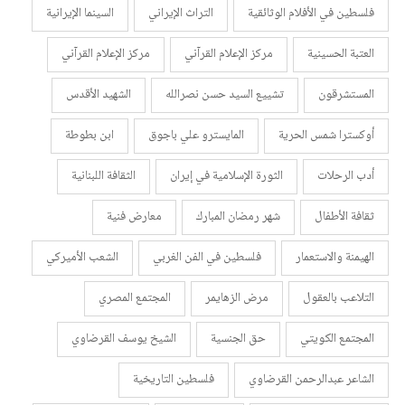
فلسطين في الأفلام الوثائقية
التراث الإيراني
السينما الإيرانية
العتبة الحسينية
مركز الإعلام القرآني
مركز الإعلام القرآني
المستشرقون
تشييع السيد حسن نصرالله
الشهيد الأقدس
أوكسترا شمس الحرية
المايسترو علي باجوق
ابن بطوطة
أدب الرحلات
الثورة الإسلامية في إيران
الثقافة اللبنانية
ثقافة الأطفال
شهر رمضان المبارك
معارض فنية
الهيمنة والاستعمار
فلسطين في الفن الغربي
الشعب الأميركي
التلاعب بالعقول
مرض الزهايمر
المجتمع المصري
المجتمع الكويتي
حق الجنسية
الشيخ يوسف القرضاوي
الشاعر عبدالرحمن القرضاوي
فلسطين التاريخية