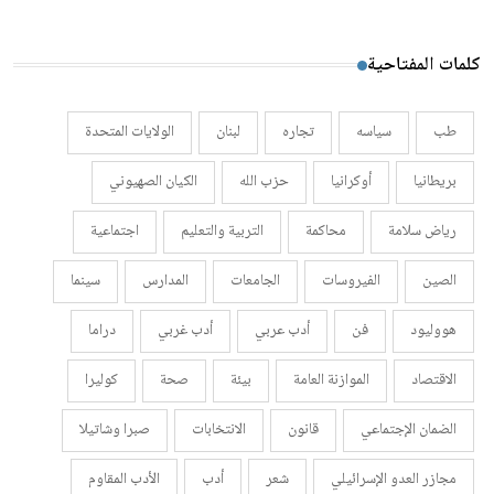
كلمات المفتاحية
طب
سياسه
تجاره
لبنان
الولايات المتحدة
بريطانيا
أوكرانيا
حزب الله
الكيان الصهيوني
رياض سلامة
محاكمة
التربية والتعليم
اجتماعية
الصين
الفيروسات
الجامعات
المدارس
سينما
هووليود
فن
أدب عربي
أدب غربي
دراما
الاقتصاد
الموازنة العامة
بيئة
صحة
كوليرا
الضمان الإجتماعي
قانون
الانتخابات
صبرا وشاتيلا
مجازر العدو الإسرائيلي
شعر
أدب
الأدب المقاوم