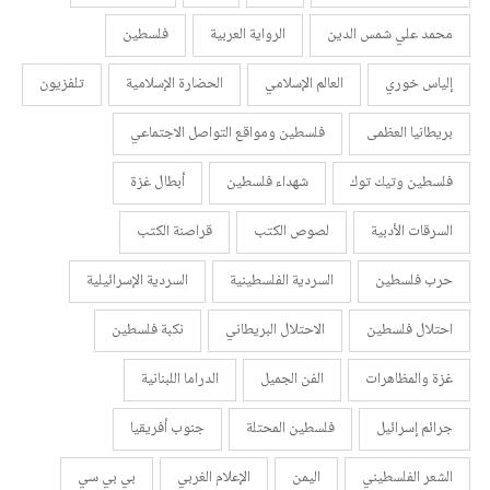
محمد علي شمس الدين
الرواية العربية
فلسطين
إلياس خوري
العالم الإسلامي
الحضارة الإسلامية
تلفزيون
بريطانيا العظمى
فلسطين ومواقع التواصل الاجتماعي
فلسطين وتيك توك
شهداء فلسطين
أبطال غزة
السرقات الأدبية
لصوص الكتب
قراصنة الكتب
حرب فلسطين
السردية الفلسطينية
السردية الإسرائيلية
احتلال فلسطين
الاحتلال البريطاني
نكبة فلسطين
غزة والمظاهرات
الفن الجميل
الدراما اللبنانية
جرائم إسرائيل
فلسطين المحتلة
جنوب أفريقيا
الشعر الفلسطيني
اليمن
الإعلام الغربي
بي بي سي