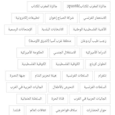
جائزة المغرب للكتاب\&quot;
جائزة المغرب للكتاب
الاستعمار الفرنسي
شركة الصباح إخوان
تطبيقات إلكترونية
الأغنية الفلسطينية الوطنية
الانتخابات البلدية
الإمتحانات الرسمية
رجب طيب أردوغان
منطقة غرب آسيا (الشرق الأوسط)
الدراما الأميركية
الاستغلال الجنسي
الحكومة الأميركية
انطوان كرباج
الكوفية الفلسطينية
الكوفية الفلسطينية
تلغرام
السلطات الفرنسية
هيئة تحرير الشام
جبهة النصرة
السلطات الفرنسية
التحرش بالأطفال
الجاليات العربية في الغرب
الجاليات العربية في الغرب
قناة الحرة
السلطنة العثمانية
حوار الحضارات
سلاف فواخرجي
ثقافات العالم
فنلندا