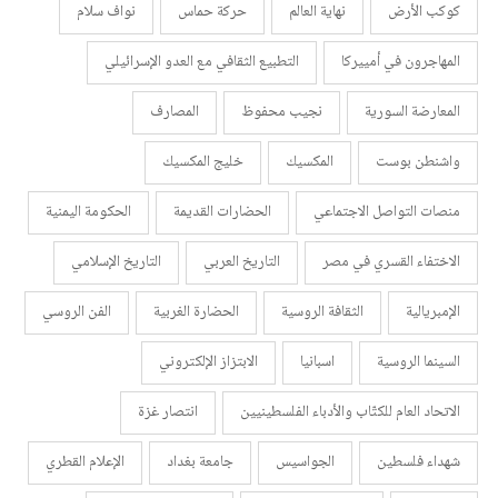
كوكب الأرض
نهاية العالم
حركة حماس
نواف سلام
المهاجرون في أمييركا
التطبيع الثقافي مع العدو الإسرائيلي
المعارضة السورية
نجيب محفوظ
المصارف
واشنطن بوست
المكسيك
خليج المكسيك
منصات التواصل الاجتماعي
الحضارات القديمة
الحكومة اليمنية
الاختفاء القسري في مصر
التاريخ العربي
التاريخ الإسلامي
الإمبريالية
الثقافة الروسية
الحضارة الغربية
الفن الروسي
السينما الروسية
اسبانيا
الابتزاز الإلكتروني
الاتحاد العام للكتّاب والأدباء الفلسطينيين
انتصار غزة
شهداء فلسطين
الجواسيس
جامعة بغداد
الإعلام القطري