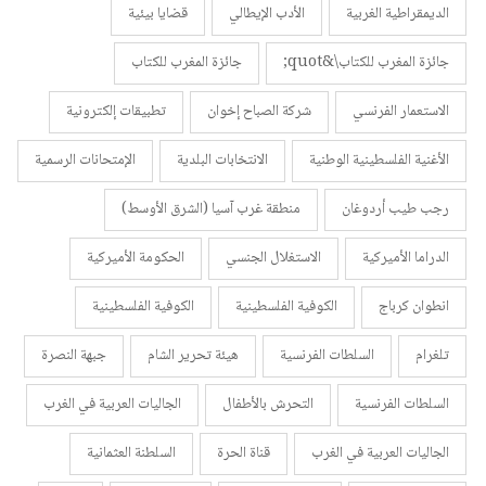
الديمقراطية الغربية
الأدب الإيطالي
قضايا بيئية
جائزة المغرب للكتاب\&quot;
جائزة المغرب للكتاب
الاستعمار الفرنسي
شركة الصباح إخوان
تطبيقات إلكترونية
الأغنية الفلسطينية الوطنية
الانتخابات البلدية
الإمتحانات الرسمية
رجب طيب أردوغان
منطقة غرب آسيا (الشرق الأوسط)
الدراما الأميركية
الاستغلال الجنسي
الحكومة الأميركية
انطوان كرباج
الكوفية الفلسطينية
الكوفية الفلسطينية
تلغرام
السلطات الفرنسية
هيئة تحرير الشام
جبهة النصرة
السلطات الفرنسية
التحرش بالأطفال
الجاليات العربية في الغرب
الجاليات العربية في الغرب
قناة الحرة
السلطنة العثمانية