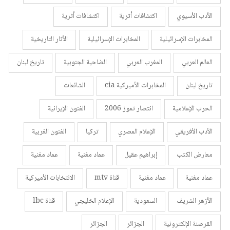
الأدب الأسيوي
اكتشافات أثرية
اكتشافات أثرية
المخابرات الإسرائيلية
المخابرات الإسرائيلية
الأثار التاريخية
العالم العربي
المغرب العربي
الضاحية الجنوبية
تاريخ لبنان
تاريخ لبنان
المخابرات الأميركية cia
الشائعات
الحرب الإعلامية
انتصار تموز 2006
الفنون الإيرانية
الأدب الأفريقي
الإعلام المصري
تركيا
الفنون الغربية
معارض الكتب
إبراهيم عقيل
عماد مغنية
عماد مغنية
عماد مغنية
عماد مغنية
قناة mtv
الانتخابات الأميركية
الأزهر الشريف
السعودية
الإعلام الخليجي
قناة lbc
القرصنة الإلكترونية
الجزائر
الجزائر