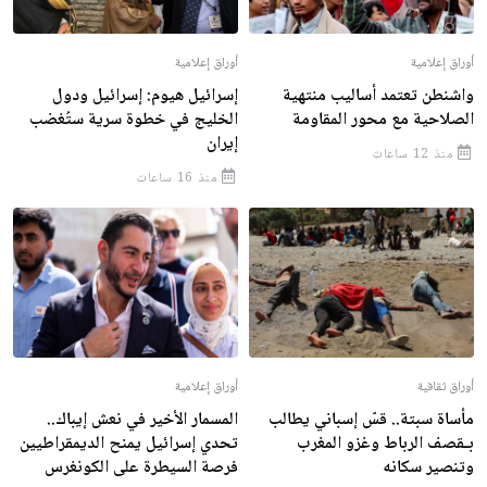
أوراق إعلامية
أوراق إعلامية
واشنطن تعتمد أساليب منتهية
إسرائيل هيوم: إسرائيل ودول
الصلاحية مع محور المقاومة
الخليج في خطوة سرية ستُغضب
إيران
منذ 12 ساعات
منذ 16 ساعات
أوراق ثقافية
أوراق إعلامية
مأساة سبتة.. قسّ إسباني يطالب
المسمار الأخير في نعش إيباك..
بـقصف الرباط وغزو المغرب
تحدي إسرائيل يمنح الديمقراطيين
وتنصير سكانه
فرصة السيطرة على الكونغرس