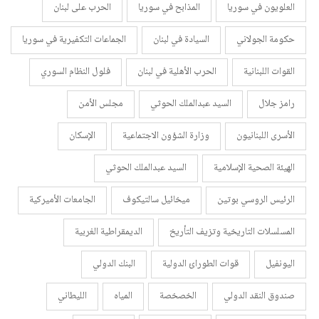
العلويون في سوريا
المذابح في سوريا
الحرب على لبنان
حكومة الجولاني
السيادة في لبنان
الجماعات التكفيرية في سوريا
القوات اللبنانية
الحرب الأهلية في لبنان
فلول النظام السوري
رامز جلال
السيد عبدالملك الحوثي
مجلس الأمن
الأسرى اللبنانيون
وزارة الشؤون الاجتماعية
الإسكان
الهيئة الصحية الإسلامية
السيد عبدالملك الحوثي
الرئيس الروسي بوتين
ميخائيل سالتيكوف
الجامعات الأميركية
المسلسلات التاريخية وتزيف التأريخ
الديمقراطية الغربية
اليونفيل
قوات الطورائ الدولية
البنك الدولي
صندوق النقد الدولي
الخصخصة
المياه
الليطاني