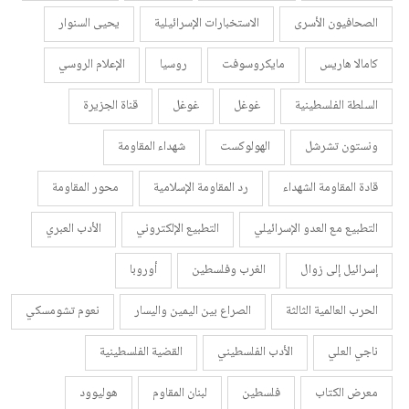
الصحافيون الأسرى
الاستخبارات الإسرائيلية
يحيى السنوار
كامالا هاريس
مايكروسوفت
روسيا
الإعلام الروسي
السلطة الفلسطينية
غوغل
غوغل
قناة الجزيرة
ونستون تشرشل
الهولوكست
شهداء المقاومة
قادة المقاومة الشهداء
رد المقاومة الإسلامية
محور المقاومة
التطبيع مع العدو الإسرائيلي
التطبيع الإلكتروني
الأدب العبري
إسرائيل إلى زوال
الغرب وفلسطين
أوروبا
الحرب العالمية الثالثة
الصراع بين اليمين واليسار
نعوم تشومسكي
ناجي العلي
الأدب الفلسطيني
القضية الفلسطينية
معرض الكتاب
فلسطين
لبنان المقاوم
هوليوود