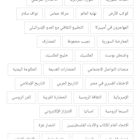
كوكب الأرض
نهاية العالم
حركة حماس
نواف سلام
المهاجرون في أمييركا
التطبيع الثقافي مع العدو الإسرائيلي
المعارضة السورية
نجيب محفوظ
المصارف
واشنطن بوست
المكسيك
خليج المكسيك
منصات التواصل الاجتماعي
الحضارات القديمة
الحكومة اليمنية
الاختفاء القسري في مصر
التاريخ العربي
التاريخ الإسلامي
الإمبريالية
الثقافة الروسية
الحضارة الغربية
الفن الروسي
السينما الروسية
اسبانيا
الابتزاز الإلكتروني
الاتحاد العام للكتّاب والأدباء الفلسطينيين
انتصار غزة