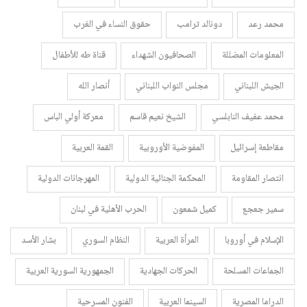
محمد رعد
دونالد ترامب
حقوق النساء في الغرب
المعلومات المضللة
الصحافيون الشهداء
قناة طه للأطفال
الجيش اللبناني
مجلس النواب اللبناني
أنصار الله
محمد عفيف النابلسي
الشيخ نعيم قاسم
معركة أولي الباس
مقاطعة إسرائيل
المفوضية الأوروبية
القمة العربية
انتصار المقاومة
المحكمة الجنائية الدولية
المهرجانات الدولية
سمير جعجع
كميل شمعون
الحرب الأهلية في لبنان
الإسلام في أوروبا
المرأة العربية
النظام السوري
بشار الأسد
الجماعات المسلحة
الحركات الجهادية
الجمهورية السورية العربية
الدراما المصرية
السينما العربية
الفنون المسرحية