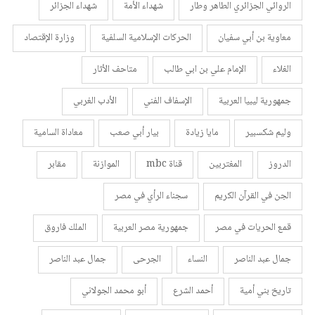
الروائي الجزائري الطاهر وطار
شهداء الأمة
شهداء الجزائر
معاوية بن أبي سفيان
الحركات الإسلامية السلفية
وزارة الإقتصاد
الغلاء
الإمام علي بن ابي طالب
متاحف الأثار
جمهورية ليبيا العربية
الإسفاف الفني
الأدب الغربي
وليم شكسبير
مايا زيادة
بيار أبي صعب
معاداة السامية
الدروز
المغتربين
قناة mbc
الموازنة
مقابر
الجن في القرآن الكريم
سجناء الرأي في مصر
قمع الحريات في مصر
جمهورية مصر العربية
الملك فاروق
جمال عبد الناصر
النساء
الجرحى
جمال عبد الناصر
تاريخ بني أمية
أحمد الشرع
أبو محمد الجولاني