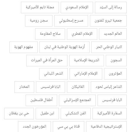
رسالة إلى السيّد
الإعلام السعودي
مجلة تايم الأميركية
جمعية تيرو للفنون
مسرح إسطنبولي
سجن رومية
العالم الجديد
الإعلام القطري
سلاح المقاومة
التيار الوطني الحر
أزمة الهوية الوطنية في لبنان
مفهوم الهوية
السجون
الشريعة الإسلامية
حق المرأة في الميراث
المؤثرون
الإعلام الإماراتي
الشعر اللبناني
الشاعر إلياس لحود
الفاتيكان
البابا فرنسيس
المختار
البابا فرنسيس
المجتمع الإسرائيلي
أطفال فلسطين
السفارة الأميركية
الفن التشكيلي
ابن طفيل
حي بن يقظان
الإستراتيجية الدفاعية
قناة بي بي سي
المؤرخون الجدد