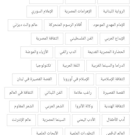
الرواية اللبنانية
الإهرامات المصرية
الإعلام السوري
الإمام المهدي الموعود
أفلام الرسوم المتحركة
عالم والت ديزني
الإبداع العربي
الفن الفلسطيني
الثقافة المصرية
الحضارة المصرية القديمة
الدب رالفي
الأزياء والموضة
الدراما والسينما الغربية
اللغة العربية
تكنولوجيا
الثقافة الإسلامية
الإسلام في أوروبا
القصة القصيرة في لبنان
القصة القصيرة
راغب علامة
الفن اللبناني
الثقافة في العالم
الثقافة الهندية
وكالة الأنروا
الشعر العربي
الشعر المقاوم
أدب الأطفال
الأدب اليمني
السينما المصرية
عالم الإنترنت
العالم الرقمي
التطورات العلمية
الأبحاث العلمية