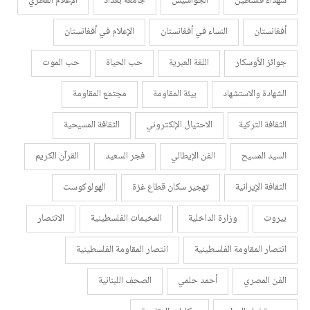
شهداء فلسطين
الجواسيس
جامعة بغداد
الإعلام القطري
أفغانستان
النساء في أفغانستان
الإعلام في أفغانستان
جوائز الأوسكار
اللغة العبرية
حب الحياة
حب الموت
الشهادة والاستشهاد
بيئة المقاومة
مجتمع المقاومة
الثقافة التركية
الاحتيال الإلكتروني
الثقافة المسيحية
السيد المسيح
الفن الإيطالي
فجر السعيد
القرآن الكريم
الثقافة الإيرانية
تهجير سكان قطاع غزة
الهولوكوست
بيروت
وزارة الداخلية
المخيمات الفلسطينية
الانتصار
انتصار المقاومة الفلسطينية
انتصار المقاومة الفلسطينية
الفن المصري
أحمد حلمي
الصحف اللبنانية