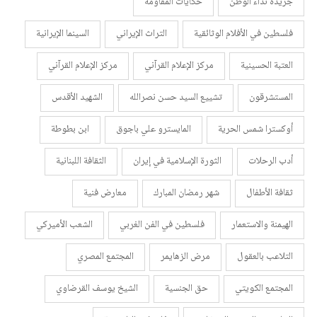
جريدة نداء الوطن
حكايات المقاومة
فلسطين في الأفلام الوثائقية
التراث الإيراني
السينما الإيرانية
العتبة الحسينية
مركز الإعلام القرآني
مركز الإعلام القرآني
المستشرقون
تشييع السيد حسن نصرالله
الشهيد الأقدس
أوكسترا شمس الحرية
المايسترو علي باجوق
ابن بطوطة
أدب الرحلات
الثورة الإسلامية في إيران
الثقافة اللبنانية
ثقافة الأطفال
شهر رمضان المبارك
معارض فنية
الهيمنة والاستعمار
فلسطين في الفن الغربي
الشعب الأميركي
التلاعب بالعقول
مرض الزهايمر
المجتمع المصري
المجتمع الكويتي
حق الجنسية
الشيخ يوسف القرضاوي