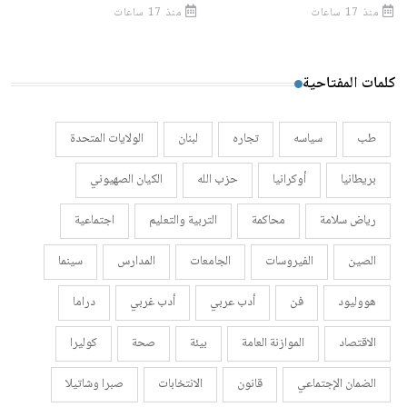
منذ 17 ساعات
منذ 17 ساعات
كلمات المفتاحية
طب
سياسه
تجاره
لبنان
الولايات المتحدة
بريطانيا
أوكرانيا
حزب الله
الكيان الصهيوني
رياض سلامة
محاكمة
التربية والتعليم
اجتماعية
الصين
الفيروسات
الجامعات
المدارس
سينما
هووليود
فن
أدب عربي
أدب غربي
دراما
الاقتصاد
الموازنة العامة
بيئة
صحة
كوليرا
الضمان الإجتماعي
قانون
الانتخابات
صبرا وشاتيلا