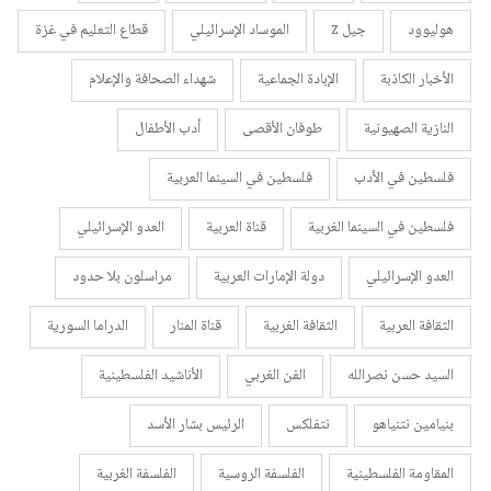
هوليوود
جيل z
الموساد الإسرائيلي
قطاع التعليم في غزة
الأخبار الكاذبة
الإبادة الجماعية
شهداء الصحافة والإعلام
النازية الصهيونية
طوفان الأقصى
أدب الأطفال
فلسطين في الأدب
فلسطين في السينما العربية
فلسطين في السينما الغربية
قناة العربية
العدو الإسرائيلي
العدو الإسرائيلي
دولة الإمارات العربية
مراسلون بلا حدود
الثقافة العربية
الثقافة الغربية
قناة المنار
الدراما السورية
السيد حسن نصرالله
الفن الغربي
الأناشيد الفلسطينية
بنيامين نتنياهو
نتفلكس
الرئيس بشار الأسد
المقاومة الفلسطينية
الفلسفة الروسية
الفلسفة الغربية