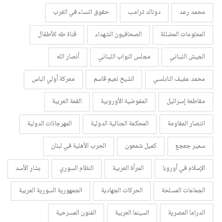
محمد رعد
دونالد ترامب
حقوق النساء في الغرب
المعلومات المضللة
الصحافيون الشهداء
قناة طه للأطفال
الجيش اللبناني
مجلس النواب اللبناني
أنصار الله
محمد عفيف النابلسي
الشيخ نعيم قاسم
معركة أولي الباس
مقاطعة إسرائيل
المفوضية الأوروبية
القمة العربية
انتصار المقاومة
المحكمة الجنائية الدولية
المهرجانات الدولية
سمير جعجع
كميل شمعون
الحرب الأهلية في لبنان
الإسلام في أوروبا
المرأة العربية
النظام السوري
بشار الأسد
الجماعات المسلحة
الحركات الجهادية
الجمهورية السورية العربية
الدراما المصرية
السينما العربية
الفنون المسرحية