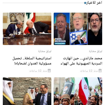
اخر الاخبار
اوراق مختارة
اوراق مختارة
محمد ماراندي... حين انهارت
استراتيجية السلطة.. تحميل
السردية الصهيونية على الهواء
مسؤولية العدوان لضحاياه!
منذ 12 ساعات
منذ 12 ساعات