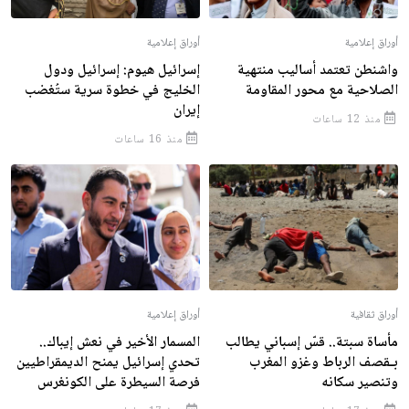
أوراق إعلامية
أوراق إعلامية
واشنطن تعتمد أساليب منتهية
إسرائيل هيوم: إسرائيل ودول
الصلاحية مع محور المقاومة
الخليج في خطوة سرية ستُغضب
إيران
منذ 12 ساعات
منذ 16 ساعات
أوراق ثقافية
أوراق إعلامية
مأساة سبتة.. قسّ إسباني يطالب
المسمار الأخير في نعش إيباك..
بـقصف الرباط وغزو المغرب
تحدي إسرائيل يمنح الديمقراطيين
وتنصير سكانه
فرصة السيطرة على الكونغرس