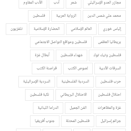
مجازر العدو الإسرائيلي
شعر
أدب
الأدب المقاوم
محمد علي شمس الدين
الرواية العربية
فلسطين
إلياس خوري
العالم الإسلامي
الحضارة الإسلامية
تلفزيون
بريطانيا العظمى
فلسطين ومواقع التواصل الاجتماعي
فلسطين وتيك توك
شهداء فلسطين
أبطال غزة
السرقات الأدبية
لصوص الكتب
قراصنة الكتب
حرب فلسطين
السردية الفلسطينية
السردية الإسرائيلية
احتلال فلسطين
الاحتلال البريطاني
نكبة فلسطين
غزة والمظاهرات
الفن الجميل
الدراما اللبنانية
جرائم إسرائيل
فلسطين المحتلة
جنوب أفريقيا