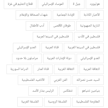
هوليوود
جيل z
الموساد الإسرائيلي
قطاع التعليم في غزة
الأخبار الكاذبة
الإبادة الجماعية
شهداء الصحافة والإعلام
النازية الصهيونية
طوفان الأقصى
أدب الأطفال
فلسطين في الأدب
فلسطين في السينما العربية
فلسطين في السينما الغربية
قناة العربية
العدو الإسرائيلي
العدو الإسرائيلي
دولة الإمارات العربية
مراسلون بلا حدود
الثقافة العربية
الثقافة الغربية
قناة المنار
الدراما السورية
السيد حسن نصرالله
الفن الغربي
الأناشيد الفلسطينية
بنيامين نتنياهو
نتفلكس
الرئيس بشار الأسد
المقاومة الفلسطينية
الفلسفة الروسية
الفلسفة الغربية