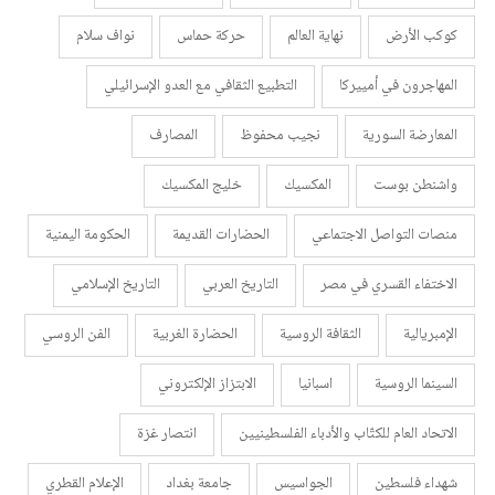
كوكب الأرض
نهاية العالم
حركة حماس
نواف سلام
المهاجرون في أمييركا
التطبيع الثقافي مع العدو الإسرائيلي
المعارضة السورية
نجيب محفوظ
المصارف
واشنطن بوست
المكسيك
خليج المكسيك
منصات التواصل الاجتماعي
الحضارات القديمة
الحكومة اليمنية
الاختفاء القسري في مصر
التاريخ العربي
التاريخ الإسلامي
الإمبريالية
الثقافة الروسية
الحضارة الغربية
الفن الروسي
السينما الروسية
اسبانيا
الابتزاز الإلكتروني
الاتحاد العام للكتّاب والأدباء الفلسطينيين
انتصار غزة
شهداء فلسطين
الجواسيس
جامعة بغداد
الإعلام القطري