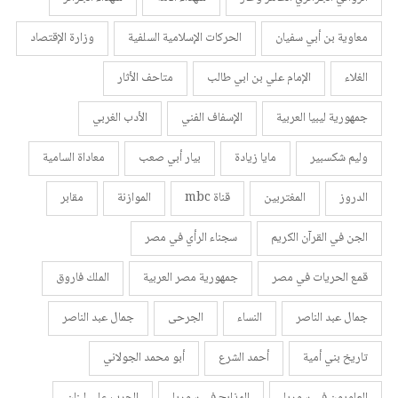
معاوية بن أبي سفيان
الحركات الإسلامية السلفية
وزارة الإقتصاد
الغلاء
الإمام علي بن ابي طالب
متاحف الأثار
جمهورية ليبيا العربية
الإسفاف الفني
الأدب الغربي
وليم شكسبير
مايا زيادة
بيار أبي صعب
معاداة السامية
الدروز
المغتربين
قناة mbc
الموازنة
مقابر
الجن في القرآن الكريم
سجناء الرأي في مصر
قمع الحريات في مصر
جمهورية مصر العربية
الملك فاروق
جمال عبد الناصر
النساء
الجرحى
جمال عبد الناصر
تاريخ بني أمية
أحمد الشرع
أبو محمد الجولاني
العلويون في سوريا
المذابح في سوريا
الحرب على لبنان