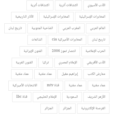
الأدب الأسيوي
اكتشافات أثرية
اكتشافات أثرية
المخابرات الإسرائيلية
المخابرات الإسرائيلية
الأثار التاريخية
العالم العربي
المغرب العربي
الضاحية الجنوبية
تاريخ لبنان
تاريخ لبنان
المخابرات الأميركية cia
الشائعات
الحرب الإعلامية
انتصار تموز 2006
الفنون الإيرانية
الأدب الأفريقي
الإعلام المصري
تركيا
الفنون الغربية
معارض الكتب
إبراهيم عقيل
عماد مغنية
عماد مغنية
عماد مغنية
عماد مغنية
قناة mtv
الانتخابات الأميركية
الأزهر الشريف
السعودية
الإعلام الخليجي
قناة lbc
القرصنة الإلكترونية
الجزائر
الجزائر