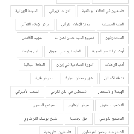
فلسطين في الأفلام الوثائقية
التراث الإيراني
السينما الإيرانية
العتبة الحسينية
مركز الإعلام القرآني
مركز الإعلام القرآني
المستشرقون
تشييع السيد حسن نصرالله
الشهيد الأقدس
أوكسترا شمس الحرية
المايسترو علي باجوق
ابن بطوطة
أدب الرحلات
الثورة الإسلامية في إيران
الثقافة اللبنانية
ثقافة الأطفال
شهر رمضان المبارك
معارض فنية
الهيمنة والاستعمار
فلسطين في الفن الغربي
الشعب الأميركي
التلاعب بالعقول
مرض الزهايمر
المجتمع المصري
المجتمع الكويتي
حق الجنسية
الشيخ يوسف القرضاوي
الشاعر عبدالرحمن القرضاوي
فلسطين التاريخية