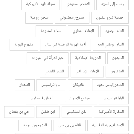
رسالة إلى السيّد
الإعلام السعودي
مجلة تايم الأميركية
جمعية تيرو للفنون
مسرح إسطنبولي
سجن رومية
العالم الجديد
الإعلام القطري
سلاح المقاومة
التيار الوطني الحر
أزمة الهوية الوطنية في لبنان
مفهوم الهوية
السجون
الشريعة الإسلامية
حق المرأة في الميراث
المؤثرون
الإعلام الإماراتي
الشعر اللبناني
الشاعر إلياس لحود
الفاتيكان
البابا فرنسيس
المختار
البابا فرنسيس
المجتمع الإسرائيلي
أطفال فلسطين
السفارة الأميركية
الفن التشكيلي
ابن طفيل
حي بن يقظان
الإستراتيجية الدفاعية
قناة بي بي سي
المؤرخون الجدد