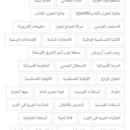
الديمقراطية الغربية
الأدب الإيطالي
قضايا بيئية
جائزة المغرب للكتاب\&quot;
جائزة المغرب للكتاب
الاستعمار الفرنسي
شركة الصباح إخوان
تطبيقات إلكترونية
الأغنية الفلسطينية الوطنية
الانتخابات البلدية
الإمتحانات الرسمية
رجب طيب أردوغان
منطقة غرب آسيا (الشرق الأوسط)
الدراما الأميركية
الاستغلال الجنسي
الحكومة الأميركية
انطوان كرباج
الكوفية الفلسطينية
الكوفية الفلسطينية
تلغرام
السلطات الفرنسية
هيئة تحرير الشام
جبهة النصرة
السلطات الفرنسية
التحرش بالأطفال
الجاليات العربية في الغرب
الجاليات العربية في الغرب
قناة الحرة
السلطنة العثمانية