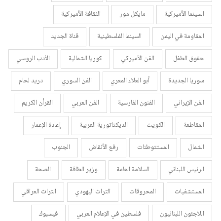
السينما الأميركية
مايكل مور
الثقافة الأميركية
المقاومة في اليمن
السينما الفلسطينية
قناة الجديد
حقوق الطفل
الفن الأميركي
كوريا الشمالية
الأدب الروسي
سوريا الجديدة
أبو العلاء المعري
الفن السوري
دريد لحام
الفن الإيراني
الفنون الفارسية
الفن العربي
القرأن الكريم
المقاطعة
الكويت
الديكتاتورية العربية
إعادة الإعمار
الشمال
المستتوطنات
رفع الأنقاض
الجنوب
الرئيس اللبناني
السلامة العامة
وزير الطاقة
الصحة
المستشفيات
المحروقات
التراث اليهودي
التراث العراقي
اللاجئون اللبنانيون
فلسطين في الإعلام العربي
فيسبوك