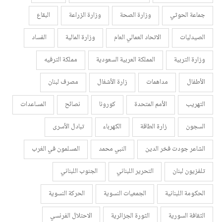
جماعة الحوثي
وزارة الصحة
وزارة الزراعة
البقاع
الصيدليات
الاتحاد العمالي العام
وزارة المالية
الفساد
وزارة التربية
المملكة العربية السعودية
مملكة الترفيه
الأطفال
مداهمات
زارة الأشغال
مصرف لبنان
التهريب
الأمم المتحدة
كورونا
نصائح
المساعدات
السجون
زارة الطاقة
الكهرباء
تبادل الأسرى
الشاعر جودت فخر الدين
النبي محمد
المسلمون في الغرب
تلفزيون لبنان
التحرير اللبناني
الجنوب اللبناني
الحكومة اللبنانية
الجمعيات النسوية
الحركة النسوية
الثقافة السورية
الثورة الجزائرية
الاحتلال الفرنسي