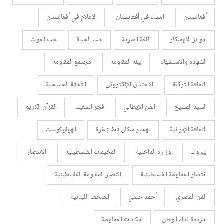
أفغانستان
النساء في أفغانستان
الإعلام في أفغانستان
جوائز الأوسكار
اللغة العبرية
حب الحياة
حب الموت
الشهادة والاستشهاد
بيئة المقاومة
مجتمع المقاومة
الثقافة التركية
الاحتيال الإلكتروني
الثقافة المسيحية
السيد المسيح
الفن الإيطالي
فجر السعيد
القرآن الكريم
الثقافة الإيرانية
تهجير سكان قطاع غزة
الهولوكوست
بيروت
وزارة الداخلية
المخيمات الفلسطينية
الانتصار
انتصار المقاومة الفلسطينية
انتصار المقاومة الفلسطينية
الفن المصري
أحمد حلمي
الصحف اللبنانية
جريدة نداء الوطن
حكايات المقاومة