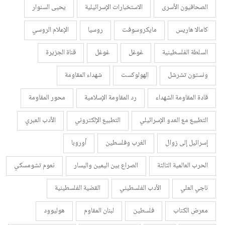
الصحافيون الأسرى
الاستخبارات الإسرائيلية
يحيى السنوار
كامالا هاريس
مايكروسوفت
روسيا
الإعلام الروسي
السلطة الفلسطينية
غوغل
غوغل
قناة الجزيرة
ونستون تشرشل
الهولوكست
شهداء المقاومة
قادة المقاومة الشهداء
رد المقاومة الإسلامية
محور المقاومة
التطبيع مع العدو الإسرائيلي
التطبيع الإلكتروني
الأدب العبري
إسرائيل إلى زوال
الغرب وفلسطين
أوروبا
الحرب العالمية الثالثة
الصراع بين اليمين واليسار
نعوم تشومسكي
ناجي العلي
الأدب الفلسطيني
القضية الفلسطينية
معرض الكتاب
فلسطين
لبنان المقاوم
هوليوود