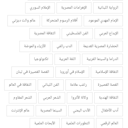
الرواية اللبنانية
الإهرامات المصرية
الإعلام السوري
الإمام المهدي الموعود
أفلام الرسوم المتحركة
عالم والت ديزني
الإبداع العربي
الفن الفلسطيني
الثقافة المصرية
الحضارة المصرية القديمة
الدب رالفي
الأزياء والموضة
الدراما والسينما الغربية
اللغة العربية
تكنولوجيا
الثقافة الإسلامية
الإسلام في أوروبا
القصة القصيرة في لبنان
القصة القصيرة
راغب علامة
الفن اللبناني
الثقافة في العالم
الثقافة الهندية
وكالة الأنروا
الشعر العربي
الشعر المقاوم
أدب الأطفال
الأدب اليمني
السينما المصرية
عالم الإنترنت
العالم الرقمي
التطورات العلمية
الأبحاث العلمية