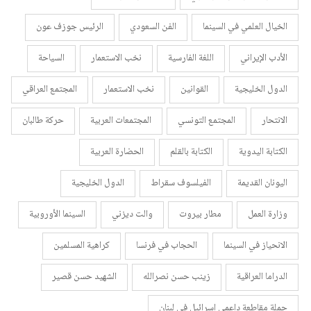
الخيال العلمي في السينما
الفن السعودي
الرئيس جوزف عون
الأدب الإيراني
اللغة الفارسية
نخب الاستعمار
السياحة
الدول الخليجية
القوانين
نخب الاستعمار
المجتمع العراقي
الانتحار
المجتمع التونسي
المجتمعات العربية
حركة طالبان
الكتابة اليدوية
الكتابة بالقلم
الحضارة العربية
اليونان القديمة
الفيلسوف سقراط
الدول الخليجية
وزارة العمل
مطار بيروت
والت ديزني
السينما الأوروبية
الانحياز في السينما
الحجاب في فرنسا
كراهية المسلمين
الدراما العراقية
زينب حسن نصرالله
الشهيد حسن قصير
حملة مقاطعة داعمي إسرائيل في لبنان