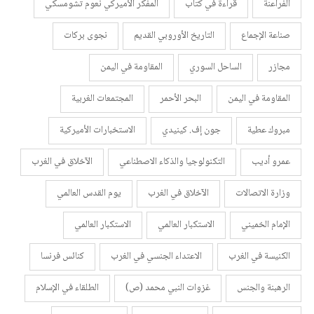
الفراعنة
قراءة في كتاب
المفكر الأميركي نعوم تشومسكي
صناعة الإجماع
التاريخ الأوروبي القديم
نجوى بركات
مجازر
الساحل السوري
المقاومة في اليمن
المقاومة في اليمن
البحر الأحمر
المجتمعات الغربية
مبروك عطية
جون إف. كينيدي
الاستخبارات الأميركية
عمرو أديب
التكنولوجيا والذكاء الاصطناعي
الآخلاق في الغرب
وزارة الاتصالات
الآخلاق في الغرب
يوم القدس العالمي
الإمام الخميني
الاستكبار العالمي
الاستكبار العالمي
الكنيسة في الغرب
الاعتداء الجنسي في الغرب
كنائس فرنسا
الرهبنة والجنس
غزوات النبي محمد (ص)
الطلقاء في الإسلام