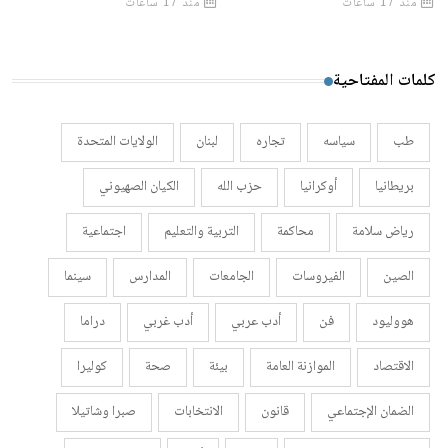
منذ 17 ساعات
منذ 17 ساعات
كلمات المفتاحية
طب
سياسه
تجاره
لبنان
الولايات المتحدة
بريطانيا
أوكرانيا
حزب الله
الكيان الصهيوني
رياض سلامة
محاكمة
التربية والتعليم
اجتماعية
الصين
الفيروسات
الجامعات
المدارس
سينما
هووليود
فن
أدب عربي
أدب غربي
دراما
الاقتصاد
الموازنة العامة
بيئة
صحة
كوليرا
الضمان الإجتماعي
قانون
الانتخابات
صبرا وشاتيلا