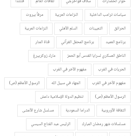
حوار الحضارات
سلاف فواخرجي
ثقافات العالم
فنلندا
سياسات ترامب الداخلية
النزاعات العربية
مرفأ بيروت
الحرائق
التعيينات
السلم الأهلي
النزاعات العربية
برنامج العميد
برنامج المحفل القرأني
قناة المنار
الناطق العسكري لسرايا القدس أبو الحمز
مارك زوكربيرغ
الحريات في الغرب
مفهوم الأخر في الغرب
مفهوم الأخر في الغرب
الجهاد في سبيل الله
الرسول الأعظم (ص)
الرسول الأعظم (ص)
تنظيم الدولة الإسلامية داعش
الثقافة الأوروبية
الدراما السعودية
مسلسل شارع الأعشى
مسلسلات شهر رمضان المبارك
الرئيس عبد الفتاح السيسي