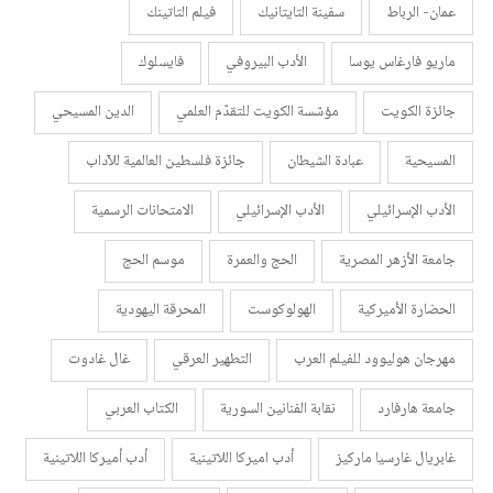
عمان- الرباط
سفينة التايتانيك
فيلم التاتينك
ماريو فارغاس يوسا
الأدب البيروفي
فايسلوك
جائزة الكويت
مؤسّسة الكويت للتقدّم العلمي
الدين المسيحي
المسيحية
عبادة الشيطان
جائزة فلسطين العالمية للآداب
الأدب الإسرائيلي
الأدب الإسرائيلي
الامتحانات الرسمية
جامعة الأزهر المصرية
الحج والعمرة
موسم الحج
الحضارة الأميركية
الهولوكوست
المحرقة اليهودية
مهرجان هوليوود للفيلم العرب
التطهير العرقي
غال غادوت
جامعة هارفارد
نقابة الفنانين السورية
الكتاب العربي
غابريال غارسيا ماركيز
أدب اميركا اللاتينية
أدب أميركا اللاتينية