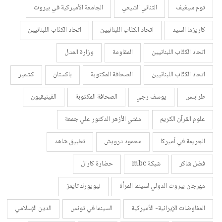
توم سيغيف
الثنائي الشيعي
الجامعة الأميركية في بيروت
كاريزما السيد
اتحاد الكتّاب اللبنانيين
اتحاد الكتّاب اللبنانيين
اتحاد الكتّاب اللبنانيين
المقاومة
وزارة العدل
اتحاد الكتّاب اللبنانيين
الصحافة المكتوبة
باكستان
كشمير
طرابلس
يوسف رجي
الصحافة المكتوبة
الفينيقيون
علوم القرآن الكريم
مفتي الأزهر الدكتور علي جمعة
الجريمة في أميركا
محمود درويش
تطبيق شاهد
فضل شاكر
شبكة mbc
حضارة كارال
مهرجان بيروت الدولي لسينما المرأة
نيويورك تايمز
المفاوضات الإيرانية- الأميركية
السينما في تونس
الدين الإسلامي