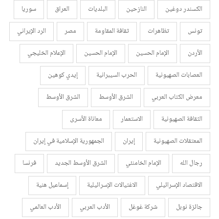
الكسندر دوغين
النازحين
البلديات
العراق
سوريا
تونس
تظاهرات
ثقافة المقاومة
مصر
الرد الإيراني
الأردن
الإمام الحسين
الإمام الحسين
الإعلام الخليجي
العصابات الصهيونية
الحرب السيبرانية
إيدي كوهين
معرض الكتاب العربي
الشرق الأوسط
الشرق الأوسط
الثقافة الصهيونية
الاستعمار
معاناة الأسرى
المعتقلات الصهيونية
إيران
الجمهورية الإسلامية في إيران
رجال الله
الإمام الخامنئي
الشرق الأوسط الجديد
فرنسا
الاقتصاد الإسرائيلي
الاغتيالات الإسرائيلية
إسماعيل هنية
جائزة نوبل
شركة غوغل
الأدب العربي
الأدب العالمي