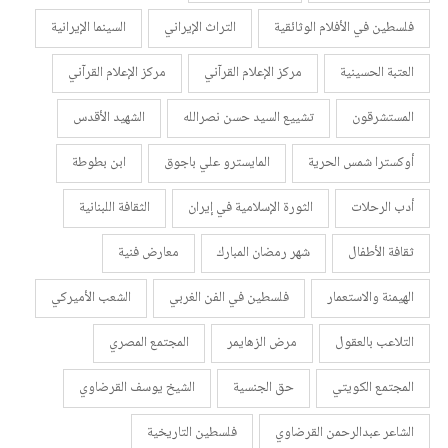
فلسطين في الأفلام الوثائقية
التراث الإيراني
السينما الإيرانية
العتبة الحسينية
مركز الإعلام القرآني
مركز الإعلام القرآني
المستشرقون
تشييع السيد حسن نصرالله
الشهيد الأقدس
أوكسترا شمس الحرية
المايسترو علي باجوق
ابن بطوطة
أدب الرحلات
الثورة الإسلامية في إيران
الثقافة اللبنانية
ثقافة الأطفال
شهر رمضان المبارك
معارض فنية
الهيمنة والاستعمار
فلسطين في الفن الغربي
الشعب الأميركي
التلاعب بالعقول
مرض الزهايمر
المجتمع المصري
المجتمع الكويتي
حق الجنسية
الشيخ يوسف القرضاوي
الشاعر عبدالرحمن القرضاوي
فلسطين التاريخية