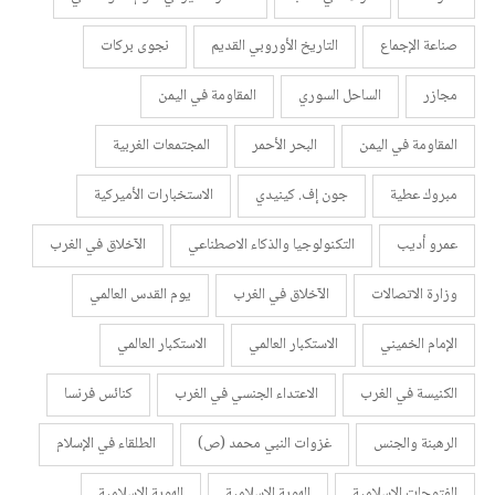
صناعة الإجماع
التاريخ الأوروبي القديم
نجوى بركات
مجازر
الساحل السوري
المقاومة في اليمن
المقاومة في اليمن
البحر الأحمر
المجتمعات الغربية
مبروك عطية
جون إف. كينيدي
الاستخبارات الأميركية
عمرو أديب
التكنولوجيا والذكاء الاصطناعي
الآخلاق في الغرب
وزارة الاتصالات
الآخلاق في الغرب
يوم القدس العالمي
الإمام الخميني
الاستكبار العالمي
الاستكبار العالمي
الكنيسة في الغرب
الاعتداء الجنسي في الغرب
كنائس فرنسا
الرهبنة والجنس
غزوات النبي محمد (ص)
الطلقاء في الإسلام
الفتوحات الإسلامية
الهوية الإسلامية
الهوية الإسلامية