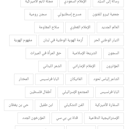
رسالة إلى السيّد
الإعلام السعودي
مجلة تايم الأميركية
جمعية تيرو للفنون
مسرح إسطنبولي
سجن رومية
العالم الجديد
الإعلام القطري
سلاح المقاومة
التيار الوطني الحر
أزمة الهوية الوطنية في لبنان
مفهوم الهوية
السجون
الشريعة الإسلامية
حق المرأة في الميراث
المؤثرون
الإعلام الإماراتي
الشعر اللبناني
الشاعر إلياس لحود
الفاتيكان
البابا فرنسيس
المختار
البابا فرنسيس
المجتمع الإسرائيلي
أطفال فلسطين
السفارة الأميركية
الفن التشكيلي
ابن طفيل
حي بن يقظان
الإستراتيجية الدفاعية
قناة بي بي سي
المؤرخون الجدد