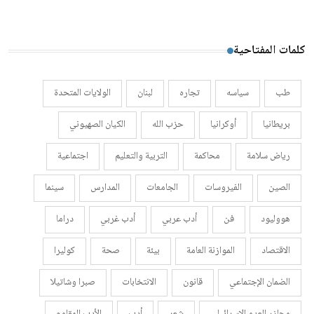
كلمات المفتاحية
طب
سياسه
تجاره
لبنان
الولايات المتحدة
بريطانيا
أوكرانيا
حزب الله
الكيان الصهيوني
رياض سلامة
محاكمة
التربية والتعليم
اجتماعية
الصين
الفيروسات
الجامعات
المدارس
سينما
هووليود
فن
أدب عربي
أدب غربي
دراما
الاقتصاد
الموازنة العامة
بيئة
صحة
كوليرا
الضمان الإجتماعي
قانون
الانتخابات
صبرا وشاتيلا