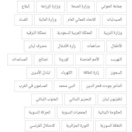
جماعة الحوثي
وزارة الصحة
وزارة الزراعة
البقاع
الصيدليات
الاتحاد العمالي العام
وزارة المالية
الفساد
وزارة التربية
المملكة العربية السعودية
مملكة الترفيه
الأطفال
مداهمات
زارة الأشغال
مصرف لبنان
التهريب
الأمم المتحدة
كورونا
نصائح
المساعدات
السجون
زارة الطاقة
الكهرباء
تبادل الأسرى
الشاعر جودت فخر الدين
النبي محمد
المسلمون في الغرب
تلفزيون لبنان
التحرير اللبناني
الجنوب اللبناني
الحكومة اللبنانية
الجمعيات النسوية
الحركة النسوية
الثقافة السورية
الثورة الجزائرية
الاحتلال الفرنسي