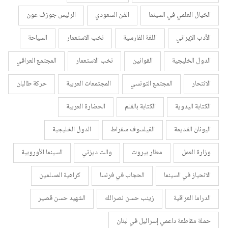
الخيال العلمي في السينما
الفن السعودي
الرئيس جوزف عون
الأدب الإيراني
اللغة الفارسية
نخب الاستعمار
السياحة
الدول الخليجية
القوانين
نخب الاستعمار
المجتمع العراقي
الانتحار
المجتمع التونسي
المجتمعات العربية
حركة طالبان
الكتابة اليدوية
الكتابة بالقلم
الحضارة العربية
اليونان القديمة
الفيلسوف سقراط
الدول الخليجية
وزارة العمل
مطار بيروت
والت ديزني
السينما الأوروبية
الانحياز في السينما
الحجاب في فرنسا
كراهية المسلمين
الدراما العراقية
زينب حسن نصرالله
الشهيد حسن قصير
حملة مقاطعة داعمي إسرائيل في لبنان