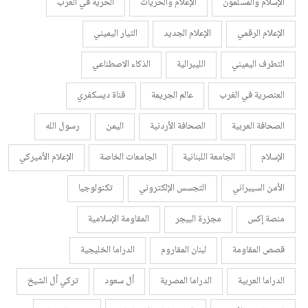
الإسلام والمسلمون
الإعلام والحريات
الحرية في الغرب
الإعلام الرقمي
الإعلام الجديد
التيار اليميني
التطرف اليميني
الليبرالية
الذكاء الاصطناعي
العنصرية في الغرب
عالم الجريمة
قناة ديسكفري
الصحافة العربية
الصحافة الأردنية
اليمن
رسول الله
الإسلام
الجامعة اللبنانية
الجامعات الخاصة
الإعلام الأميركي
الأمن السيبراني
التجسس الإلكتروني
تكنولوجيا
منصة إكس
مجزرة البيجر
المقاومة الإسلامية
قصص المقاومة
لبنان المقاروم
الدراما الخليجية
الدراما العربية
الدراما المصرية
أل سعود
تركي أل الشيخ