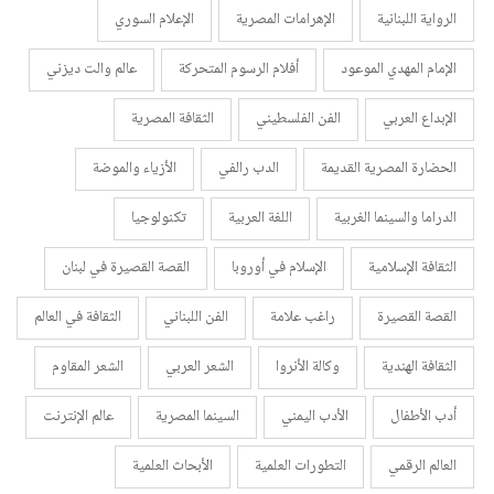
الرواية اللبنانية
الإهرامات المصرية
الإعلام السوري
الإمام المهدي الموعود
أفلام الرسوم المتحركة
عالم والت ديزني
الإبداع العربي
الفن الفلسطيني
الثقافة المصرية
الحضارة المصرية القديمة
الدب رالفي
الأزياء والموضة
الدراما والسينما الغربية
اللغة العربية
تكنولوجيا
الثقافة الإسلامية
الإسلام في أوروبا
القصة القصيرة في لبنان
القصة القصيرة
راغب علامة
الفن اللبناني
الثقافة في العالم
الثقافة الهندية
وكالة الأنروا
الشعر العربي
الشعر المقاوم
أدب الأطفال
الأدب اليمني
السينما المصرية
عالم الإنترنت
العالم الرقمي
التطورات العلمية
الأبحاث العلمية