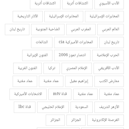
الأدب الأسيوي
اكتشافات أثرية
اكتشافات أثرية
المخابرات الإسرائيلية
المخابرات الإسرائيلية
الأثار التاريخية
العالم العربي
المغرب العربي
الضاحية الجنوبية
تاريخ لبنان
تاريخ لبنان
المخابرات الأميركية cia
الشائعات
الحرب الإعلامية
انتصار تموز 2006
الفنون الإيرانية
الأدب الأفريقي
الإعلام المصري
تركيا
الفنون الغربية
معارض الكتب
إبراهيم عقيل
عماد مغنية
عماد مغنية
عماد مغنية
عماد مغنية
قناة mtv
الانتخابات الأميركية
الأزهر الشريف
السعودية
الإعلام الخليجي
قناة lbc
القرصنة الإلكترونية
الجزائر
الجزائر