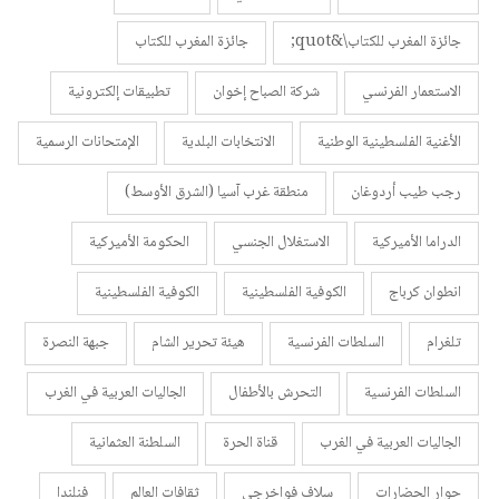
جائزة المغرب للكتاب\&quot;
جائزة المغرب للكتاب
الاستعمار الفرنسي
شركة الصباح إخوان
تطبيقات إلكترونية
الأغنية الفلسطينية الوطنية
الانتخابات البلدية
الإمتحانات الرسمية
رجب طيب أردوغان
منطقة غرب آسيا (الشرق الأوسط)
الدراما الأميركية
الاستغلال الجنسي
الحكومة الأميركية
انطوان كرباج
الكوفية الفلسطينية
الكوفية الفلسطينية
تلغرام
السلطات الفرنسية
هيئة تحرير الشام
جبهة النصرة
السلطات الفرنسية
التحرش بالأطفال
الجاليات العربية في الغرب
الجاليات العربية في الغرب
قناة الحرة
السلطنة العثمانية
حوار الحضارات
سلاف فواخرجي
ثقافات العالم
فنلندا