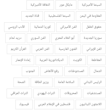
السينما الأميركية
مايكل مور
الثقافة الأميركية
المقاومة في اليمن
السينما الفلسطينية
قناة الجديد
حقوق الطفل
الفن الأميركي
كوريا الشمالية
الأدب الروسي
سوريا الجديدة
أبو العلاء المعري
الفن السوري
دريد لحام
الفن الإيراني
الفنون الفارسية
الفن العربي
القرأن الكريم
المقاطعة
الكويت
الديكتاتورية العربية
إعادة الإعمار
الشمال
المستتوطنات
رفع الأنقاض
الجنوب
الرئيس اللبناني
السلامة العامة
وزير الطاقة
الصحة
المستشفيات
المحروقات
التراث اليهودي
التراث العراقي
اللاجئون اللبنانيون
فلسطين في الإعلام العربي
فيسبوك