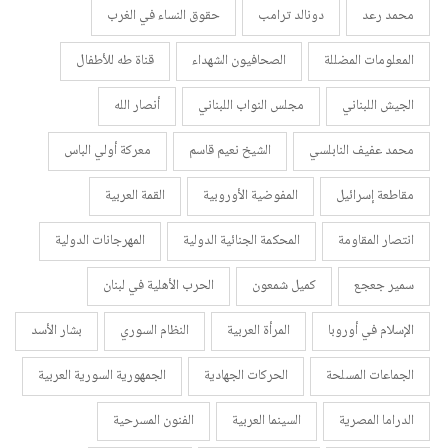
محمد رعد
دونالد ترامب
حقوق النساء في الغرب
المعلومات المضللة
الصحافيون الشهداء
قناة طه للأطفال
الجيش اللبناني
مجلس النواب اللبناني
أنصار الله
محمد عفيف النابلسي
الشيخ نعيم قاسم
معركة أولي الباس
مقاطعة إسرائيل
المفوضية الأوروبية
القمة العربية
انتصار المقاومة
المحكمة الجنائية الدولية
المهرجانات الدولية
سمير جعجع
كميل شمعون
الحرب الأهلية في لبنان
الإسلام في أوروبا
المرأة العربية
النظام السوري
بشار الأسد
الجماعات المسلحة
الحركات الجهادية
الجمهورية السورية العربية
الدراما المصرية
السينما العربية
الفنون المسرحية