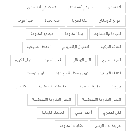
أفغانستان
النساء في أفغانستان
الإعلام في أفغانستان
جوائز الأوسكار
اللغة العبرية
حب الحياة
حب الموت
الشهادة والاستشهاد
بيئة المقاومة
مجتمع المقاومة
الثقافة التركية
الاحتيال الإلكتروني
الثقافة المسيحية
السيد المسيح
الفن الإيطالي
فجر السعيد
القرآن الكريم
الثقافة الإيرانية
تهجير سكان قطاع غزة
الهولوكوست
بيروت
وزارة الداخلية
المخيمات الفلسطينية
الانتصار
انتصار المقاومة الفلسطينية
انتصار المقاومة الفلسطينية
الفن المصري
أحمد حلمي
الصحف اللبنانية
جريدة نداء الوطن
حكايات المقاومة