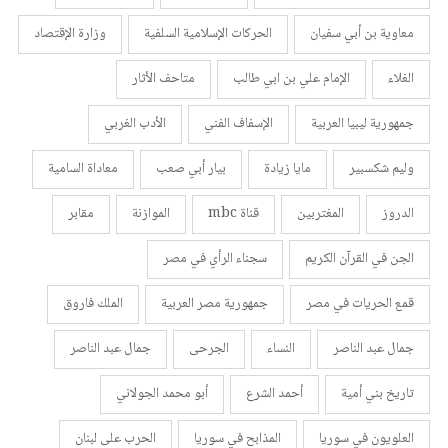
معاوية بن أبي سفيان
الحركات الإسلامية السلفية
وزارة الإقتصاد
الغلاء
الإمام علي بن ابي طالب
متاحف الأثار
جمهورية ليبيا العربية
الإسفاف الفني
الأدب الغربي
وليم شكسبير
مايا زيادة
بيار أبي صعب
معاداة السامية
الدروز
المغتربين
قناة mbc
الموازنة
مقابر
الجن في القرآن الكريم
سجناء الرأي في مصر
قمع الحريات في مصر
جمهورية مصر العربية
الملك فاروق
جمال عبد الناصر
النساء
الجرحى
جمال عبد الناصر
تاريخ بني أمية
أحمد الشرع
أبو محمد الجولاني
العلويون في سوريا
المذابح في سوريا
الحرب على لبنان