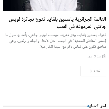
العالمة الجزائرية ياسمين بلقايد تتوج بجائزة لويس
جانتي المرموقة في الطب
تُعرف ياسمين بلقايد، وفق تعريف مؤسسة لويس جانتي، بأعمالها حول ما
يُسمى “مناطق الحماية” في الجسم، مثل الأمعاء والجلد والرئتين، وهي
مناطق تكون على تماس دائم مع البيئة الخارجية.
منذ 3 أشهر
المزيد
اخر الاخبار