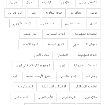
الكسندر دوغين
النازحين
البلديات
العراق
سوريا
تونس
تظاهرات
ثقافة المقاومة
مصر
الرد الإيراني
الأردن
الإمام الحسين
الإمام الحسين
الإعلام الخليجي
العصابات الصهيونية
الحرب السيبرانية
إيدي كوهين
معرض الكتاب العربي
الشرق الأوسط
الشرق الأوسط
الثقافة الصهيونية
الاستعمار
معاناة الأسرى
المعتقلات الصهيونية
إيران
الجمهورية الإسلامية في إيران
رجال الله
الإمام الخامنئي
الشرق الأوسط الجديد
فرنسا
الاقتصاد الإسرائيلي
الاغتيالات الإسرائيلية
إسماعيل هنية
جائزة نوبل
شركة غوغل
الأدب العربي
الأدب العالمي