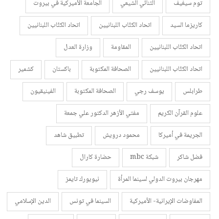
توم سيغيف
الثنائي الشيعي
الجامعة الأميركية في بيروت
كاريزما السيد
اتحاد الكتّاب اللبنانيين
اتحاد الكتّاب اللبنانيين
اتحاد الكتّاب اللبنانيين
المقاومة
وزارة العدل
اتحاد الكتّاب اللبنانيين
الصحافة المكتوبة
باكستان
كشمير
طرابلس
يوسف رجي
الصحافة المكتوبة
الفينيقيون
علوم القرآن الكريم
مفتي الأزهر الدكتور علي جمعة
الجريمة في أميركا
محمود درويش
تطبيق شاهد
فضل شاكر
شبكة mbc
حضارة كارال
مهرجان بيروت الدولي لسينما المرأة
نيويورك تايمز
المفاوضات الإيرانية- الأميركية
السينما في تونس
الدين الإسلامي