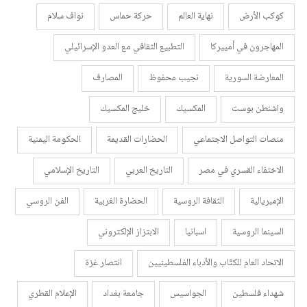
كوكب الأرض
نهاية العالم
حركة حماس
نواف سلام
المهاجرون في أمييركا
التطبيع الثقافي مع العدو الإسرائيلي
المعارضة السورية
نجيب محفوظ
المصارف
واشنطن بوست
المكسيك
خليج المكسيك
منصات التواصل الاجتماعي
الحضارات القديمة
الحكومة اليمنية
الاختفاء القسري في مصر
التاريخ العربي
التاريخ الإسلامي
الإمبريالية
الثقافة الروسية
الحضارة الغربية
الفن الروسي
السينما الروسية
اسبانيا
الابتزاز الإلكتروني
الاتحاد العام للكتّاب والأدباء الفلسطينيين
انتصار غزة
شهداء فلسطين
الجواسيس
جامعة بغداد
الإعلام القطري