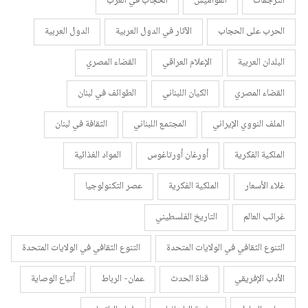
الترجمات
القواميس
الحجاب في الغرب
الحرب على الحجاب
الآثار في الدول العربية
الدول العربية
البلدان العربية
الإعلام العراقي
القضاء المصري
القضاء المصري
الكيان اللبناني
الطوائف في لبنان
الملف النووي الإيراني
المجتمع اللبناني
الثقافة في لبنان
الملكية الفكرية
أورغان أورتاغوس
المواد الغذائية
غلاء الأسعار
الملكية الفكرية
عصر التكنولوجيا
غرائب العالم
التاريخ الفلسطيني
التنوع الثقافي في الولايات المتحدة
التنوع الثقافي في الولايات المتحدة
الأدب الإفريقي
قناة الحدث
عمان- الرباط
أتباع الوصاية