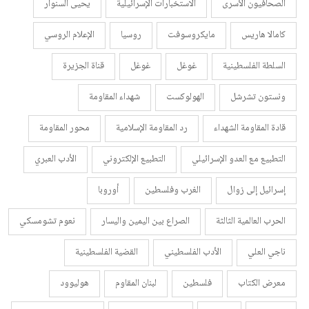
الصحافيون الأسرى
الاستخبارات الإسرائيلية
يحيى السنوار
كامالا هاريس
مايكروسوفت
روسيا
الإعلام الروسي
السلطة الفلسطينية
غوغل
غوغل
قناة الجزيرة
ونستون تشرشل
الهولوكست
شهداء المقاومة
قادة المقاومة الشهداء
رد المقاومة الإسلامية
محور المقاومة
التطبيع مع العدو الإسرائيلي
التطبيع الإلكتروني
الأدب العبري
إسرائيل إلى زوال
الغرب وفلسطين
أوروبا
الحرب العالمية الثالثة
الصراع بين اليمين واليسار
نعوم تشومسكي
ناجي العلي
الأدب الفلسطيني
القضية الفلسطينية
معرض الكتاب
فلسطين
لبنان المقاوم
هوليوود