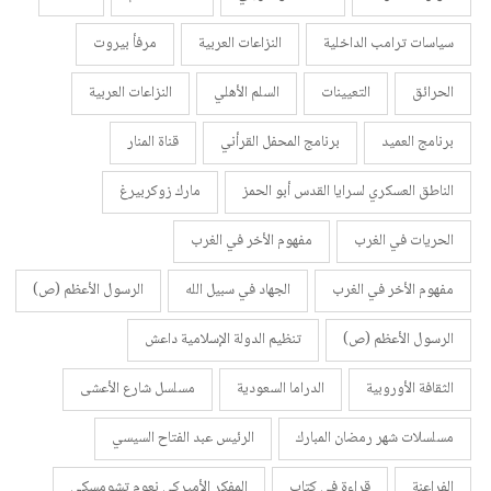
سياسات ترامب الداخلية
النزاعات العربية
مرفأ بيروت
الحرائق
التعيينات
السلم الأهلي
النزاعات العربية
برنامج العميد
برنامج المحفل القرأني
قناة المنار
الناطق العسكري لسرايا القدس أبو الحمز
مارك زوكربيرغ
الحريات في الغرب
مفهوم الأخر في الغرب
مفهوم الأخر في الغرب
الجهاد في سبيل الله
الرسول الأعظم (ص)
الرسول الأعظم (ص)
تنظيم الدولة الإسلامية داعش
الثقافة الأوروبية
الدراما السعودية
مسلسل شارع الأعشى
مسلسلات شهر رمضان المبارك
الرئيس عبد الفتاح السيسي
الفراعنة
قراءة في كتاب
المفكر الأميركي نعوم تشومسكي