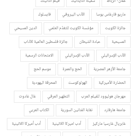
عمان- الرباط
سفينة التايتانيك
فيلم التاتينك
ماريو فارغاس يوسا
الأدب البيروفي
فايسلوك
جائزة الكويت
مؤسّسة الكويت للتقدّم العلمي
الدين المسيحي
المسيحية
عبادة الشيطان
جائزة فلسطين العالمية للآداب
الأدب الإسرائيلي
الأدب الإسرائيلي
الامتحانات الرسمية
جامعة الأزهر المصرية
الحج والعمرة
موسم الحج
الحضارة الأميركية
الهولوكوست
المحرقة اليهودية
مهرجان هوليوود للفيلم العرب
التطهير العرقي
غال غادوت
جامعة هارفارد
نقابة الفنانين السورية
الكتاب العربي
غابريال غارسيا ماركيز
أدب اميركا اللاتينية
أدب أميركا اللاتينية