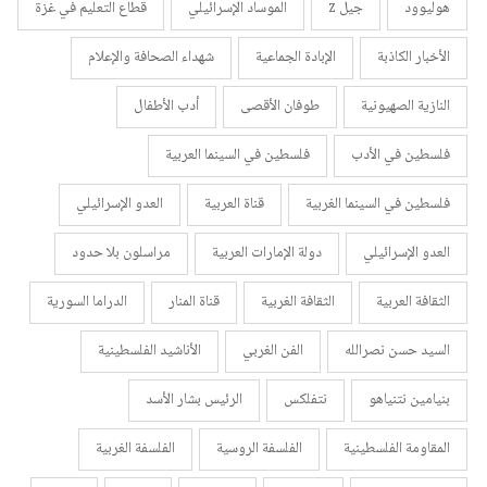
هوليوود
جيل z
الموساد الإسرائيلي
قطاع التعليم في غزة
الأخبار الكاذبة
الإبادة الجماعية
شهداء الصحافة والإعلام
النازية الصهيونية
طوفان الأقصى
أدب الأطفال
فلسطين في الأدب
فلسطين في السينما العربية
فلسطين في السينما الغربية
قناة العربية
العدو الإسرائيلي
العدو الإسرائيلي
دولة الإمارات العربية
مراسلون بلا حدود
الثقافة العربية
الثقافة الغربية
قناة المنار
الدراما السورية
السيد حسن نصرالله
الفن الغربي
الأناشيد الفلسطينية
بنيامين نتنياهو
نتفلكس
الرئيس بشار الأسد
المقاومة الفلسطينية
الفلسفة الروسية
الفلسفة الغربية