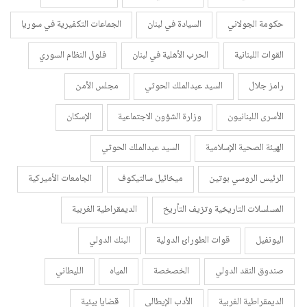
حكومة الجولاني
السيادة في لبنان
الجماعات التكفيرية في سوريا
القوات اللبنانية
الحرب الأهلية في لبنان
فلول النظام السوري
رامز جلال
السيد عبدالملك الحوثي
مجلس الأمن
الأسرى اللبنانيون
وزارة الشؤون الاجتماعية
الإسكان
الهيئة الصحية الإسلامية
السيد عبدالملك الحوثي
الرئيس الروسي بوتين
ميخائيل سالتيكوف
الجامعات الأميركية
المسلسلات التاريخية وتزيف التأريخ
الديمقراطية الغربية
اليونفيل
قوات الطورائ الدولية
البنك الدولي
صندوق النقد الدولي
الخصخصة
المياه
الليطاني
الديمقراطية الغربية
الأدب الإيطالي
قضايا بيئية