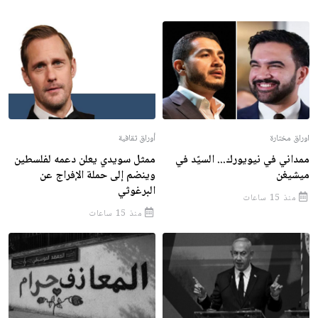
اوراق مختارة
أوراق ثقافية
ممداني في نيويورك... السيّد في
ممثل سويدي يعلن دعمه لفلسطين
ميشيغن
وينضم إلى حملة الإفراج عن
البرغوثي
منذ 15 ساعات
منذ 15 ساعات