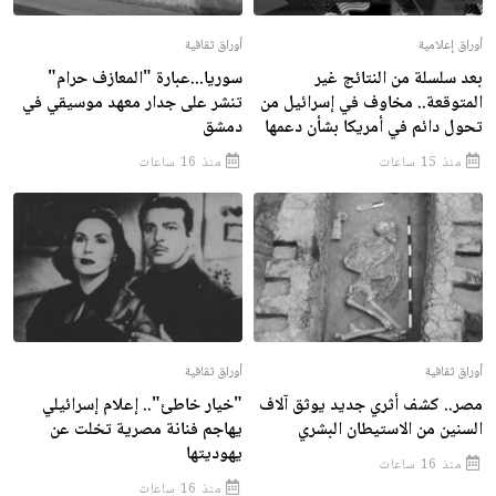
أوراق إعلامية
أوراق ثقافية
بعد سلسلة من النتائج غير
سوريا...عبارة "المعازف حرام"
المتوقعة.. مخاوف في إسرائيل من
تنشر على جدار معهد موسيقي في
تحول دائم في أمريكا بشأن دعمها
دمشق
منذ 15 ساعات
منذ 16 ساعات
أوراق ثقافية
أوراق ثقافية
مصر.. كشف أثري جديد يوثق آلاف
"خيار خاطئ".. إعلام إسرائيلي
السنين من الاستيطان البشري
يهاجم فنانة مصرية تخلت عن
يهوديتها
منذ 16 ساعات
منذ 16 ساعات