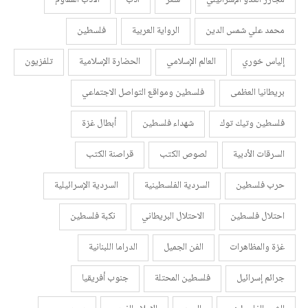
مجازر العدو الإسرائيلي
شعر
أدب
الأدب المقاوم
محمد علي شمس الدين
الرواية العربية
فلسطين
إلياس خوري
العالم الإسلامي
الحضارة الإسلامية
تلفزيون
بريطانيا العظمى
فلسطين ومواقع التواصل الاجتماعي
فلسطين وتيك توك
شهداء فلسطين
أبطال غزة
السرقات الأدبية
لصوص الكتب
قراصنة الكتب
حرب فلسطين
السردية الفلسطينية
السردية الإسرائيلية
احتلال فلسطين
الاحتلال البريطاني
نكبة فلسطين
غزة والمظاهرات
الفن الجميل
الدراما اللبنانية
جرائم إسرائيل
فلسطين المحتلة
جنوب أفريقيا