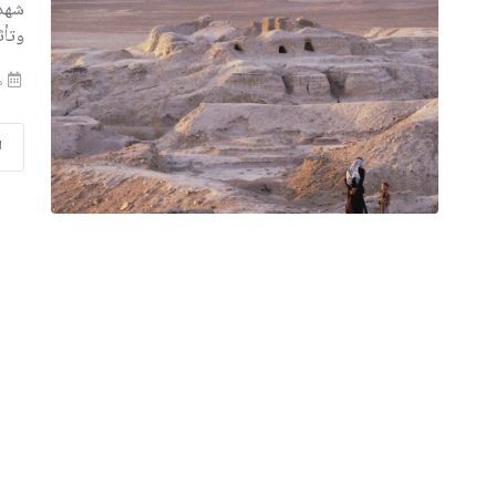
وتأث
منذ
ا