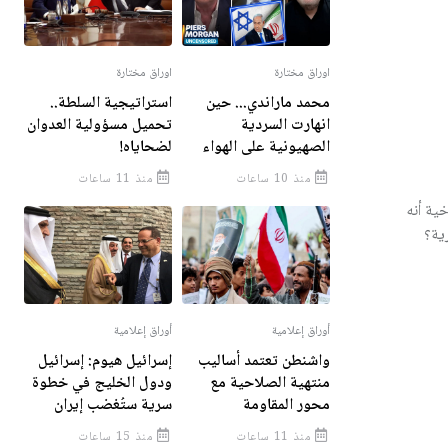
اوراق مختارة
اوراق مختارة
محمد ماراندي... حين
استراتيجية السلطة..
انهارت السردية
تحميل مسؤولية العدوان
الصهيونية على الهواء
لضحاياه!
منذ 10 ساعات
منذ 11 ساعات
خية أنه
رية؟
أوراق إعلامية
أوراق إعلامية
واشنطن تعتمد أساليب
إسرائيل هيوم: إسرائيل
منتهية الصلاحية مع
ودول الخليج في خطوة
محور المقاومة
سرية ستُغضب إيران
منذ 11 ساعات
منذ 15 ساعات