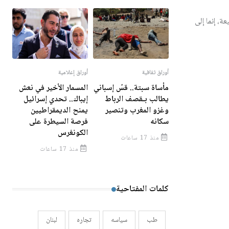
ة، إنما إلى
أوراق ثقافية
أوراق إعلامية
مأساة سبتة.. قسّ إسباني
المسمار الأخير في نعش
يطالب بـقصف الرباط
إيباك.. تحدي إسرائيل
وغزو المغرب وتنصير
يمنح الديمقراطيين
سكانه
فرصة السيطرة على
الكونغرس
منذ 17 ساعات
منذ 17 ساعات
كلمات المفتاحية
طب
سياسه
تجاره
لبنان