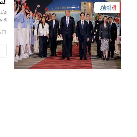
الص
الأخ
الاعت
من
ا