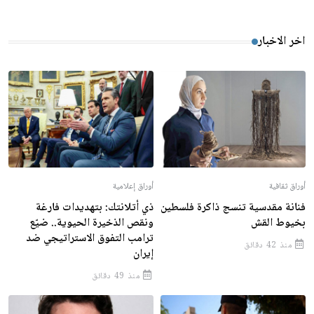
اخر الاخبار
أوراق ثقافية
أوراق إعلامية
فنانة مقدسية تنسج ذاكرة فلسطين
ذي أتلانتك: بتهديدات فارغة
بخيوط القش
ونقص الذخيرة الحيوية.. ضيّع
ترامب التفوق الاستراتيجي ضد
منذ 42 دقائق
إيران
منذ 49 دقائق