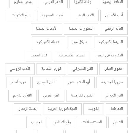
الثقافة الهندية
وكالة الأنروا
الشعر العربي
الشعر المقاوم
أدب الأطفال
الأدب اليمني
السينما المصرية
عالم الإنترنت
العالم الرقمي
التطورات العلمية
الأبحاث العلمية
السينما الأميركية
مايكل مور
الثقافة الأميركية
المقاومة في اليمن
السينما الفلسطينية
قناة الجديد
حقوق الطفل
الفن الأميركي
كوريا الشمالية
الأدب الروسي
سوريا الجديدة
أبو العلاء المعري
الفن السوري
دريد لحام
الفن الإيراني
الفنون الفارسية
الفن العربي
القرأن الكريم
المقاطعة
الكويت
الديكتاتورية العربية
إعادة الإعمار
الشمال
المستتوطنات
رفع الأنقاض
الجنوب