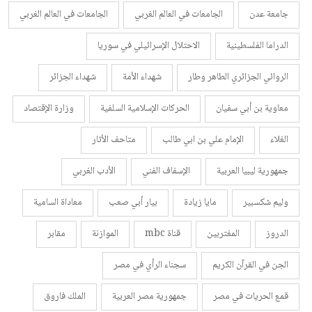
جامعة عدن
الجامعات في العالم الغربي
الجامعات في العالم الغربي
الدراما الفلسطينية
الاحتلال الإسرائيلي في سوريا
الروائي الجزائري الطاهر وطار
شهداء الأمة
شهداء الجزائر
معاوية بن أبي سفيان
الحركات الإسلامية السلفية
وزارة الإقتصاد
الغلاء
الإمام علي بن ابي طالب
متاحف الأثار
جمهورية ليبيا العربية
الإسفاف الفني
الأدب الغربي
وليم شكسبير
مايا زيادة
بيار أبي صعب
معاداة السامية
الدروز
المغتربين
قناة mbc
الموازنة
مقابر
الجن في القرآن الكريم
سجناء الرأي في مصر
قمع الحريات في مصر
جمهورية مصر العربية
الملك فاروق