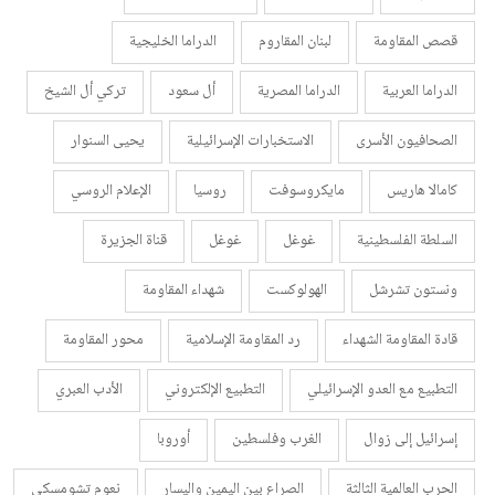
قصص المقاومة
لبنان المقاروم
الدراما الخليجية
الدراما العربية
الدراما المصرية
أل سعود
تركي أل الشيخ
الصحافيون الأسرى
الاستخبارات الإسرائيلية
يحيى السنوار
كامالا هاريس
مايكروسوفت
روسيا
الإعلام الروسي
السلطة الفلسطينية
غوغل
غوغل
قناة الجزيرة
ونستون تشرشل
الهولوكست
شهداء المقاومة
قادة المقاومة الشهداء
رد المقاومة الإسلامية
محور المقاومة
التطبيع مع العدو الإسرائيلي
التطبيع الإلكتروني
الأدب العبري
إسرائيل إلى زوال
الغرب وفلسطين
أوروبا
الحرب العالمية الثالثة
الصراع بين اليمين واليسار
نعوم تشومسكي