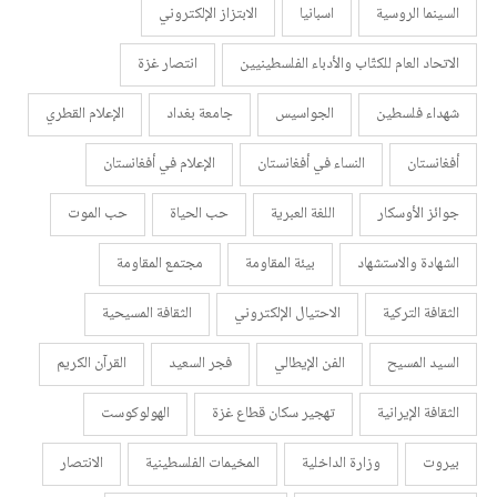
السينما الروسية
اسبانيا
الابتزاز الإلكتروني
الاتحاد العام للكتّاب والأدباء الفلسطينيين
انتصار غزة
شهداء فلسطين
الجواسيس
جامعة بغداد
الإعلام القطري
أفغانستان
النساء في أفغانستان
الإعلام في أفغانستان
جوائز الأوسكار
اللغة العبرية
حب الحياة
حب الموت
الشهادة والاستشهاد
بيئة المقاومة
مجتمع المقاومة
الثقافة التركية
الاحتيال الإلكتروني
الثقافة المسيحية
السيد المسيح
الفن الإيطالي
فجر السعيد
القرآن الكريم
الثقافة الإيرانية
تهجير سكان قطاع غزة
الهولوكوست
بيروت
وزارة الداخلية
المخيمات الفلسطينية
الانتصار