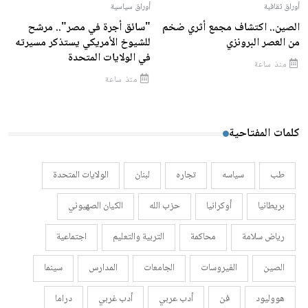
أوراق ثقافية
أوراق سياسية
الصين.. اكتشاف مجمع أثري ضخم
"سائق أجرة في مصر".. مرشح
من العصر البرونزي
للشيوخ الأمريكي يستذكر مسيرته
في الولايات المتحدة
منذ ساعة
منذ ساعة
كلمات المفتاحية
طب
سياسه
تجاره
لبنان
الولايات المتحدة
بريطانيا
أوكرانيا
حزب الله
الكيان الصهيوني
رياض سلامة
محاكمة
التربية والتعليم
اجتماعية
الصين
الفيروسات
الجامعات
المدارس
سينما
هووليود
فن
أدب عربي
أدب غربي
دراما