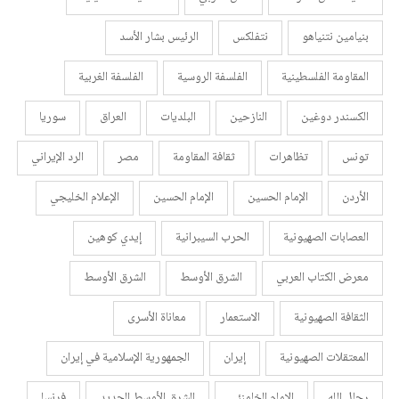
بنيامين نتنياهو
نتفلكس
الرئيس بشار الأسد
المقاومة الفلسطينية
الفلسفة الروسية
الفلسفة الغربية
الكسندر دوغين
النازحين
البلديات
العراق
سوريا
تونس
تظاهرات
ثقافة المقاومة
مصر
الرد الإيراني
الأردن
الإمام الحسين
الإمام الحسين
الإعلام الخليجي
العصابات الصهيونية
الحرب السيبرانية
إيدي كوهين
معرض الكتاب العربي
الشرق الأوسط
الشرق الأوسط
الثقافة الصهيونية
الاستعمار
معاناة الأسرى
المعتقلات الصهيونية
إيران
الجمهورية الإسلامية في إيران
رجال الله
الإمام الخامنئي
الشرق الأوسط الجديد
فرنسا