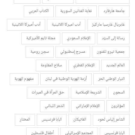
جامعة هارفارد
نقابة الفنانين السورية
الكتاب العربي
غابريال غارسيا ماركيز
أدب اميركا اللاتينية
أدب أميركا اللاتينية
رسالة إلى السيّد
الإعلام السعودي
مجلة تايم الأميركية
جمعية تيرو للفنون
مسرح إسطنبولي
سجن رومية
العالم الجديد
الإعلام القطري
سلاح المقاومة
التيار الوطني الحر
أزمة الهوية الوطنية في لبنان
مفهوم الهوية
السجون
الشريعة الإسلامية
حق المرأة في الميراث
المؤثرون
الإعلام الإماراتي
الشعر اللبناني
الشاعر إلياس لحود
الفاتيكان
البابا فرنسيس
المختار
البابا فرنسيس
المجتمع الإسرائيلي
أطفال فلسطين