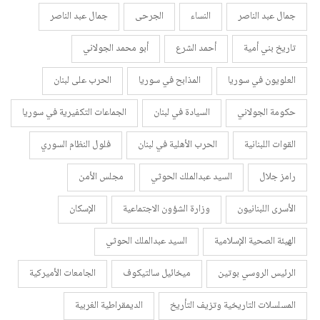
جمال عبد الناصر
النساء
الجرحى
جمال عبد الناصر
تاريخ بني أمية
أحمد الشرع
أبو محمد الجولاني
العلويون في سوريا
المذابح في سوريا
الحرب على لبنان
حكومة الجولاني
السيادة في لبنان
الجماعات التكفيرية في سوريا
القوات اللبنانية
الحرب الأهلية في لبنان
فلول النظام السوري
رامز جلال
السيد عبدالملك الحوثي
مجلس الأمن
الأسرى اللبنانيون
وزارة الشؤون الاجتماعية
الإسكان
الهيئة الصحية الإسلامية
السيد عبدالملك الحوثي
الرئيس الروسي بوتين
ميخائيل سالتيكوف
الجامعات الأميركية
المسلسلات التاريخية وتزيف التأريخ
الديمقراطية الغربية