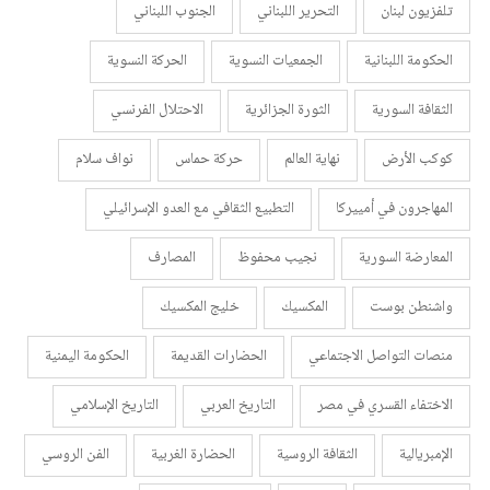
تلفزيون لبنان
التحرير اللبناني
الجنوب اللبناني
الحكومة اللبنانية
الجمعيات النسوية
الحركة النسوية
الثقافة السورية
الثورة الجزائرية
الاحتلال الفرنسي
كوكب الأرض
نهاية العالم
حركة حماس
نواف سلام
المهاجرون في أمييركا
التطبيع الثقافي مع العدو الإسرائيلي
المعارضة السورية
نجيب محفوظ
المصارف
واشنطن بوست
المكسيك
خليج المكسيك
منصات التواصل الاجتماعي
الحضارات القديمة
الحكومة اليمنية
الاختفاء القسري في مصر
التاريخ العربي
التاريخ الإسلامي
الإمبريالية
الثقافة الروسية
الحضارة الغربية
الفن الروسي