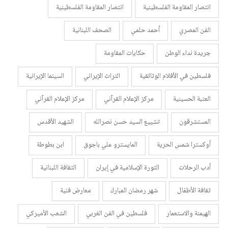
انتصار المقاومة الفلسطينية
انتصار المقاومة الفلسطينية
الفن المصري
أحمد حلمي
الصحف اللبنانية
جريدة نداء الوطن
حكايات المقاومة
فلسطين في الأفلام الوثائقية
التراث الإيراني
السينما الإيرانية
العتبة الحسينية
مركز الإعلام القرآني
مركز الإعلام القرآني
المستشرقون
تشييع السيد حسن نصرالله
الشهيد الأقدس
أوكسترا شمس الحرية
المايسترو علي باجوق
ابن بطوطة
أدب الرحلات
الثورة الإسلامية في إيران
الثقافة اللبنانية
ثقافة الأطفال
شهر رمضان المبارك
معارض فنية
الهيمنة والاستعمار
فلسطين في الفن الغربي
الشعب الأميركي