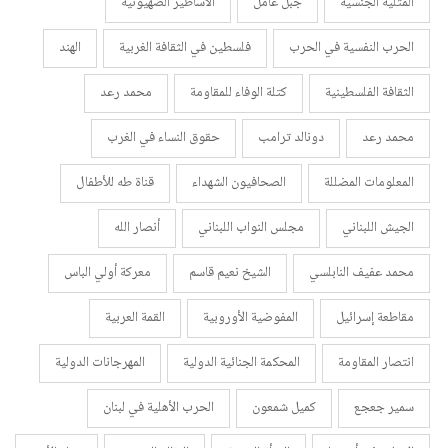
المثلية الجنسية
جبل عامل
الأساطير الصهيونية
الحرب النفسية في الحرب
فلسطين في الثقافة الغربية
الهند
الثقافة الفلسطينية
كتلة الوفاء للمقاومة
محمد رعد
محمد رعد
دونالد ترامب
حقوق النساء في الغرب
المعلومات المضللة
الصحافيون الشهداء
قناة طه للأطفال
الجيش اللبناني
مجلس النواب اللبناني
أنصار الله
محمد عفيف النابلسي
الشيخ نعيم قاسم
معركة أولي الباس
مقاطعة إسرائيل
المفوضية الأوروبية
القمة العربية
انتصار المقاومة
المحكمة الجنائية الدولية
المهرجانات الدولية
سمير جعجع
كميل شمعون
الحرب الأهلية في لبنان