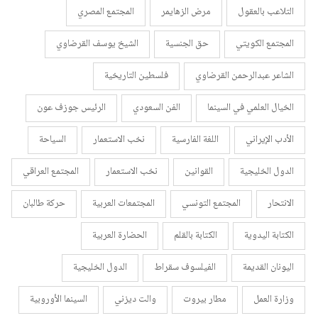
التلاعب بالعقول
مرض الزهايمر
المجتمع المصري
المجتمع الكويتي
حق الجنسية
الشيخ يوسف القرضاوي
الشاعر عبدالرحمن القرضاوي
فلسطين التاريخية
الخيال العلمي في السينما
الفن السعودي
الرئيس جوزف عون
الأدب الإيراني
اللغة الفارسية
نخب الاستعمار
السياحة
الدول الخليجية
القوانين
نخب الاستعمار
المجتمع العراقي
الانتحار
المجتمع التونسي
المجتمعات العربية
حركة طالبان
الكتابة اليدوية
الكتابة بالقلم
الحضارة العربية
اليونان القديمة
الفيلسوف سقراط
الدول الخليجية
وزارة العمل
مطار بيروت
والت ديزني
السينما الأوروبية