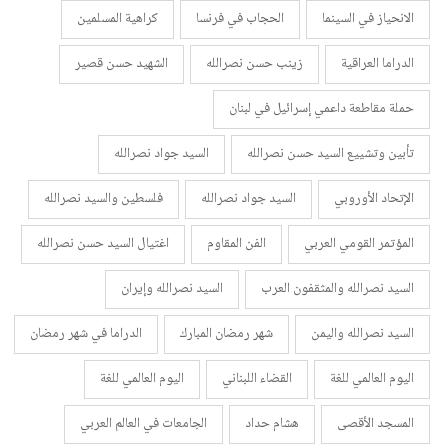
الانحياز في السينما
الحجاب في فرنسا
كراهية المسلمين
الدراما العراقية
زينب حسن نصرالله
الشهيد حسن قصير
حملة مقاطعة داعمي إسرائيل في لبنان
تأبين وتشييع السيد حسن نصرالله
السيد جواد نصرالله
الإتحاد الأوروبي
السيد جواد نصرالله
فلسطين والسيد نصرالله
المؤتمر القومي العربي
الفن المقاوم
اغتيال السيد حسن نصرالله
السيد نصرالله والمثقفون العرب
السيد نصرالله وإيران
السيد نصرالله واليمن
شهر رمضان المبارك
الدراما في شهر رمضان
اليوم العالمي للغة
القضاء اللبناني
اليوم العالمي للغة
المسجد الأقصى
هشام حداد
الجامعات في العالم العربي