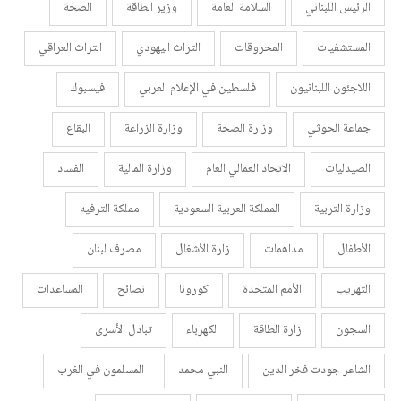
الرئيس اللبناني
السلامة العامة
وزير الطاقة
الصحة
المستشفيات
المحروقات
التراث اليهودي
التراث العراقي
اللاجئون اللبنانيون
فلسطين في الإعلام العربي
فيسبوك
جماعة الحوثي
وزارة الصحة
وزارة الزراعة
البقاع
الصيدليات
الاتحاد العمالي العام
وزارة المالية
الفساد
وزارة التربية
المملكة العربية السعودية
مملكة الترفيه
الأطفال
مداهمات
زارة الأشغال
مصرف لبنان
التهريب
الأمم المتحدة
كورونا
نصائح
المساعدات
السجون
زارة الطاقة
الكهرباء
تبادل الأسرى
الشاعر جودت فخر الدين
النبي محمد
المسلمون في الغرب