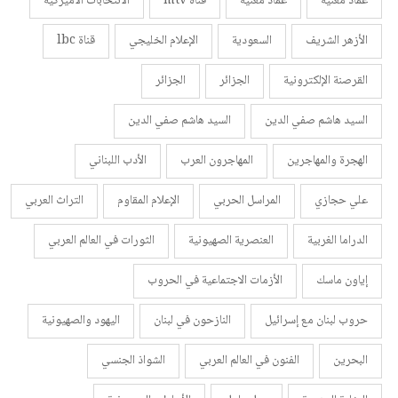
عماد مغنية
عماد مغنية
قناة mtv
الانتخابات الأميركية
الأزهر الشريف
السعودية
الإعلام الخليجي
قناة lbc
القرصنة الإلكترونية
الجزائر
الجزائر
السيد هاشم صفي الدين
السيد هاشم صفي الدين
الهجرة والمهاجرين
المهاجرون العرب
الأدب اللبناني
علي حجازي
المراسل الحربي
الإعلام المقاوم
التراث العربي
الدراما الغربية
العنصرية الصهيونية
الثورات في العالم العربي
إياون ماسك
الأزمات الاجتماعية في الحروب
حروب لبنان مع إسرائيل
النازحون في لبنان
اليهود والصهيونية
البحرين
الفنون في العالم العربي
الشواذ الجنسي