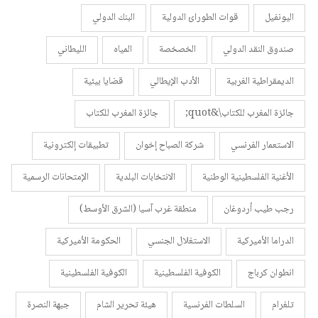
اليونفيل
قوات الطورائ الدولية
البنك الدولي
صندوق النقد الدولي
الخصخصة
المياه
الليطاني
الديمقراطية الغربية
الأدب الإيطالي
قضايا بيئية
جائزة المغرب للكتاب\&quot;
جائزة المغرب للكتاب
الاستعمار الفرنسي
شركة الصباح إخوان
تطبيقات إلكترونية
الأغنية الفلسطينية الوطنية
الانتخابات البلدية
الإمتحانات الرسمية
رجب طيب أردوغان
منطقة غرب آسيا (الشرق الأوسط)
الدراما الأميركية
الاستغلال الجنسي
الحكومة الأميركية
انطوان كرباج
الكوفية الفلسطينية
الكوفية الفلسطينية
تلغرام
السلطات الفرنسية
هيئة تحرير الشام
جبهة النصرة