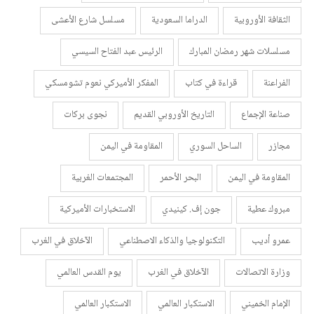
الثقافة الأوروبية
الدراما السعودية
مسلسل شارع الأعشى
مسلسلات شهر رمضان المبارك
الرئيس عبد الفتاح السيسي
الفراعنة
قراءة في كتاب
المفكر الأميركي نعوم تشومسكي
صناعة الإجماع
التاريخ الأوروبي القديم
نجوى بركات
مجازر
الساحل السوري
المقاومة في اليمن
المقاومة في اليمن
البحر الأحمر
المجتمعات الغربية
مبروك عطية
جون إف. كينيدي
الاستخبارات الأميركية
عمرو أديب
التكنولوجيا والذكاء الاصطناعي
الآخلاق في الغرب
وزارة الاتصالات
الآخلاق في الغرب
يوم القدس العالمي
الإمام الخميني
الاستكبار العالمي
الاستكبار العالمي