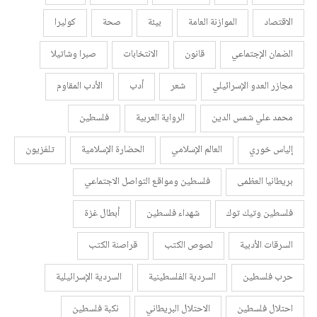
الاقتصاد
الموازنة العامة
بيئة
صحة
كوليرا
الضمان الإجتماعي
قانون
الانتخابات
صبرا وشاتيلا
مجازر العدو الإسرائيلي
شعر
أدب
الأدب المقاوم
محمد علي شمس الدين
الرواية العربية
فلسطين
إلياس خوري
العالم الإسلامي
الحضارة الإسلامية
تلفزيون
بريطانيا العظمى
فلسطين ومواقع التواصل الاجتماعي
فلسطين وتيك توك
شهداء فلسطين
أبطال غزة
السرقات الأدبية
لصوص الكتب
قراصنة الكتب
حرب فلسطين
السردية الفلسطينية
السردية الإسرائيلية
احتلال فلسطين
الاحتلال البريطاني
نكبة فلسطين