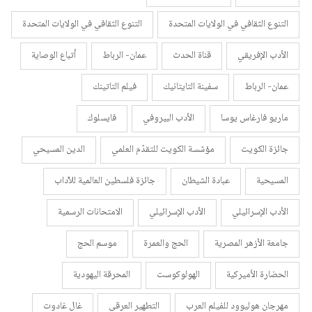
التنوع الثقافي في الولايات المتحدة
التنوع الثقافي في الولايات المتحدة
الأدب الإفريقي
قناة الحدث
عمان- الرباط
أتباع الوصاية
عمان- الرباط
سفينة التايتانيك
فيلم التاتينك
ماريو فارغاس يوسا
الأدب البيروفي
فايسلوك
جائزة الكويت
مؤسّسة الكويت للتقدّم العلمي
الدين المسيحي
المسيحية
عبادة الشيطان
جائزة فلسطين العالمية للآداب
الأدب الإسرائيلي
الأدب الإسرائيلي
الامتحانات الرسمية
جامعة الأزهر المصرية
الحج والعمرة
موسم الحج
الحضارة الأميركية
الهولوكوست
المحرقة اليهودية
مهرجان هوليوود للفيلم العرب
التطهير العرقي
غال غادوت