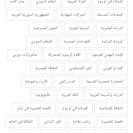
الإسلام في أوروبا
المرأة العربية
النظام السوري
بشار الأسد
الجماعات المسلحة
الحركات الجهادية
الجمهورية السورية العربية
الدراما المصرية
السينما العربية
الفنون المسرحية
الرواية اللبنانية
الإهرامات المصرية
الإعلام السوري
الإمام المهدي الموعود
أفلام الرسوم المتحركة
عالم والت ديزني
الإبداع العربي
الفن الفلسطيني
الثقافة المصرية
الحضارة المصرية القديمة
الدب رالفي
الأزياء والموضة
الدراما والسينما الغربية
اللغة العربية
تكنولوجيا
الثقافة الإسلامية
الإسلام في أوروبا
القصة القصيرة في لبنان
القصة القصيرة
راغب علامة
الفن اللبناني
الثقافة في العالم