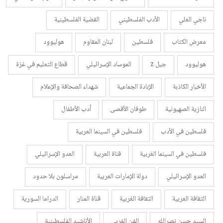
ناجي العلي
الأدب الفلسطيني
القضية الفلسطينية
معرض الكتاب
فلسطين
لبنان المقاوم
هوليوود
هوليوود
جيل z
الموساد الإسرائيلي
قطاع التعليم في غزة
الأخبار الكاذبة
الإبادة الجماعية
شهداء الصحافة والإعلام
النازية الصهيونية
طوفان الأقصى
أدب الأطفال
فلسطين في الأدب
فلسطين في السينما العربية
فلسطين في السينما الغربية
قناة العربية
العدو الإسرائيلي
العدو الإسرائيلي
دولة الإمارات العربية
مراسلون بلا حدود
الثقافة العربية
الثقافة الغربية
قناة المنار
الدراما السورية
السيد حسن نصرالله
الفن الغربي
الأناشيد الفلسطينية